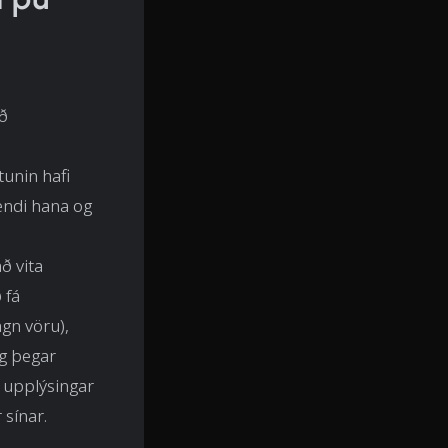
eð
tunin hafi
endi hana og
ð vita
 fá
gn vöru),
og þegar
 upplýsingar
 sínar.