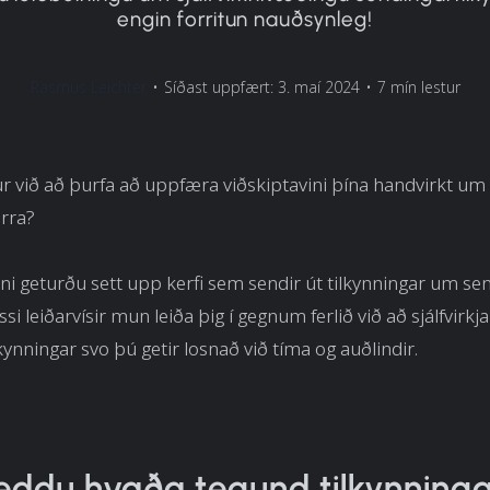
engin forritun nauðsynleg!
Rasmus Leichter
•
Síðast uppfært: 3. maí 2024
•
7 mín lestur
 við að þurfa að uppfæra viðskiptavini þína handvirkt um
rra?
kni geturðu sett upp kerfi sem sendir út tilkynningar um se
essi leiðarvísir mun leiða þig í gegnum ferlið við að sjálfvirkja
kynningar svo þú getir losnað við tíma og auðlindir.
eddu hvaða tegund tilkynning