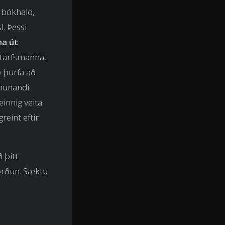
r bókhald,
l. Þessi
na út
starfsmanna,
 þurfa að
smunandi
einnig veita
reint eftir
 þitt
vörðun. Sæktu