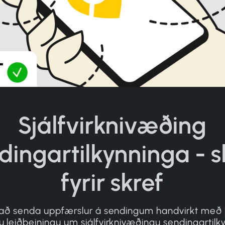
Sjálfvirknivæðing
dingartilkynninga - s
fyrir skref
að senda uppfærslur á sendingum handvirkt með 
 leiðbeiningu um sjálfvirknivæðingu sendingartilk