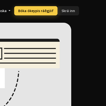
enska
Bóka ókeypis ráðgjöf
Skrá inn