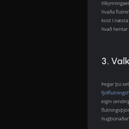
tilkynningae
hvaða flutni
kost í næsta
hvað hentar b
3. Val
Þegar þú set
fjölflutning
eigin sendin
flutningsþjó
hugbúnaðarve