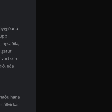
 byggðar á
 upp
ingsaðila,
ú getur
 hvort sem
dið, eða
pnaðu hana
jálfvirkar