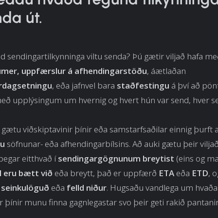
nda út.
 sendingartilkynninga viltu senda? Þú gætir viljað hafa m
úmer, uppfærslur á afhendingarstöðu
, áætlaðan
rdagsetningu
, eða jafnvel bara
staðfestingu
á því að pön
með upplýsingum um hvernig og hvert hún var send, hver s
 gætu viðskiptavinir þínir eða samstarfsaðilar einnig þurft a
tu
söfnunar- eða afhendingarbílsins. Að auki gætu þeir viljað
egar eitthvað í
sendingargögnunum breytist
(eins og ma
l eru bætt við
eða breytt, það er uppfærð
ETA
eða
ETD
, 
r
seinkulöguð
eða
felld niður
. Hugsaðu vandlega um hvaða
ir þínir munu finna gagnlegastar svo þeir geti rakið pantanir