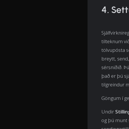
4. Sett
Sjálfvirknire
tilteknum vi
tölvupósta s
breytt, send
sérsniðið. Þ
það er þú sj
tilgreindur
Göngum í ge
Undir
Stilli
og þú munt s
sendingartil