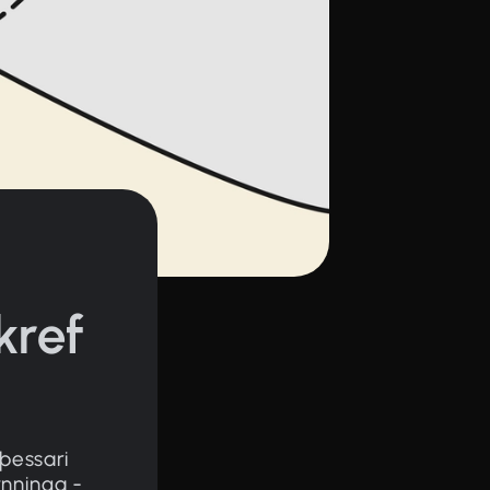
kref
þessari
ynninga -