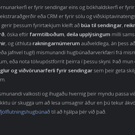
órnunarkerfi er fyrir sendingar eins og bókhaldskerfi er fyri
rekstraraðgerðir eða CRM er fyrir sölu og viðskiptavinatengs
gerir þessum fyrirtækjum kleift að
búa til sendingar
,
reik
rð
, óska eftir
farmtilboðum
,
deila upplýsingum
milli sam
nir
, og úthluta
rakningarnúmerum
auðveldlega, án þess að
eða jafnvel tugi!) mismunandi hugbúnaðarverkfæri frá mi
lum, eða nota tölvupóstforrit þeirra í þessu skyni. Það mun 
eglur og viðvörunarferli fyrir sendingar
sem þeir geta skilg
um.
munandi valkosti og íhugaðu hvernig þeir myndu passa við
gakktu úr skugga um að lesa umsagnir áður en þú tekur ák
r fjölflutningshugbúnað
til að hjálpa þér við það.