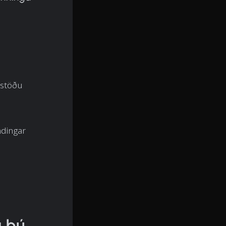
 stöðu
ndingar
a þú