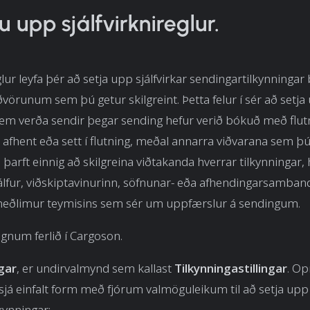
u upp sjálfvirknireglur.
glur leyfa þér að setja upp sjálfvirkar sendingartilkynningar
ðvörunum sem þú getur skilgreint. Þetta felur í sér að setja
em verða sendir þegar sending hefur verið bókuð með flutn
, afhent eða sett í flutning, meðal annarra viðvarana sem þ
ú þarft einnig að skilgreina viðtakanda hverrar tilkynningar,
álfur, viðskiptavinurinn, söfnunar- eða afhendingarsamban
 meðlimur teymisins sem sér um uppfærslur á sendingum.
gnum ferlið í Cargoson.
ngar
, er undirvalmynd sem kallast
Tilkynningastillingar
. O
já einfalt form með fjórum valmöguleikum til að setja upp s
kynningar: