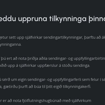
eddu uppruna tilkynninga þinn
etur sett upp sjálfvirkar sendingartilkynningar, þarftu að 
kynninganna.
 þú ert að nota þriðja aðila sendingar- og uppfyllingarbirtin
ðið upp á sjálfvirkar uppfærslur á stöðu sendinga.
ú sérð um eigin sendingar- og uppfyllingarferli sem felur í 
a, gætirðu þurft að búa til þitt eigið tilkynningakerfi.
 er að nota fjölflutningshugbúnað með sjálfvirkum