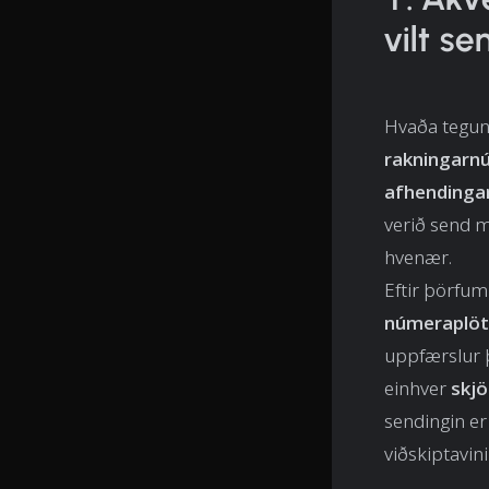
vilt se
Hvaða tegund
rakningarn
afhendinga
verið send 
hvenær.
Eftir þörfum
númeraplö
uppfærslur þ
einhver
skjö
sendingin e
viðskiptavin