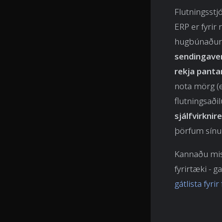
Flutningsstj
ERP er fyrir 
hugbúnaður 
sendingave
rekja panta
nota mörg (
flutningsaði
sjálfvirknir
þörfum sín
Kannaðu mis
fyrirtæki - 
gátlista fyri