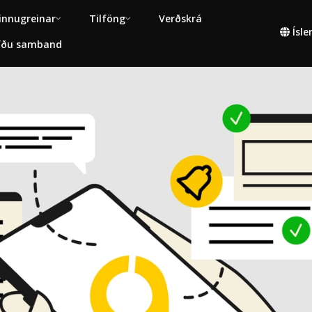
innugreinar
Tilföng
Verðskrá
Ísl
fðu samband