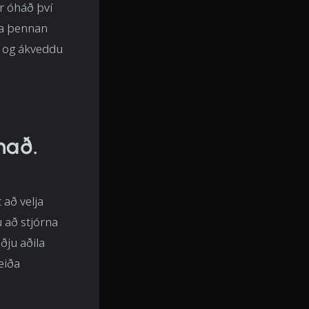
r óháð því
ða þennan
g og ákveddu
nað.
 að velja
u að stjórna
ðju aðila
eiða