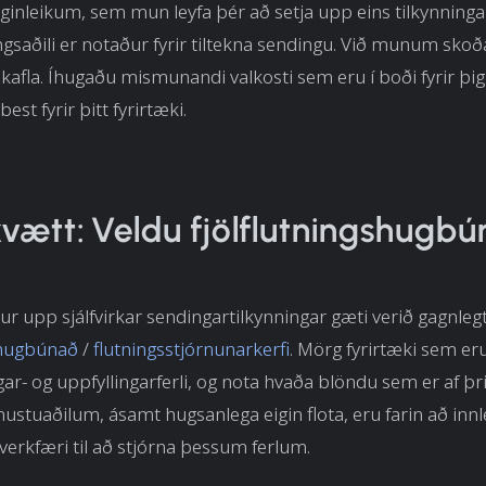
iginleikum, sem mun leyfa þér að setja upp eins tilkynninga
ngsaðili er notaður fyrir tiltekna sendingu. Við munum sko
 kafla. Íhugaðu mismunandi valkosti sem eru í boði fyrir þi
est fyrir þitt fyrirtæki.
kvætt: Veldu fjölflutningshugbú
ur upp sjálfvirkar sendingartilkynningar gæti verið gagnlegt
shugbúnað
/
flutningsstjórnunarkerfi
. Mörg fyrirtæki sem er
gar- og uppfyllingarferli, og nota hvaða blöndu sem er af þri
nustuaðilum, ásamt hugsanlega eigin flota, eru farin að innl
rkfæri til að stjórna þessum ferlum.