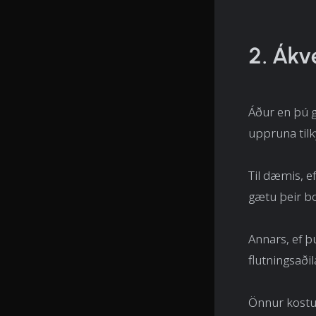
2. Ákv
Áður en þú g
uppruna til
Til dæmis, ef
gætu þeir bo
Annars, ef þ
flutningsaðil
Önnur kostur