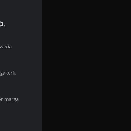
a.
ákveða
gakerfi,
sér marga