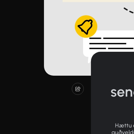
sen
Hættu 
auðveldu