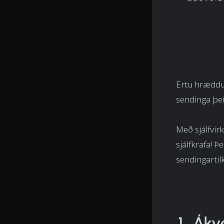
Ertu hræddur
sendinga þei
Með sjálfvir
sjálfkrafa! Þ
sendingartil
1. Ákv