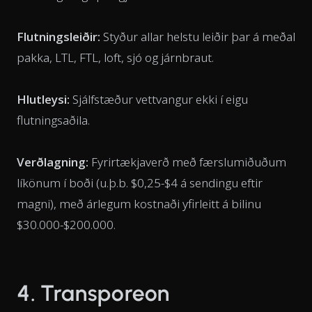
Flutningsleiðir:
Styður allar helstu leiðir þar á meðal
pakka, LTL, FTL, loft, sjó og járnbraut.
Hlutleysi:
Sjálfstæður vettvangur ekki í eigu
flutningsaðila.
Verðlagning:
Fyrirtækjaverð með færslumiðuðum
líkönum í boði (u.þ.b. $0,25-$4 á sendingu eftir
magni), með árlegum kostnaði yfirleitt á bilinu
$30.000-$200.000.
4. Transporeon