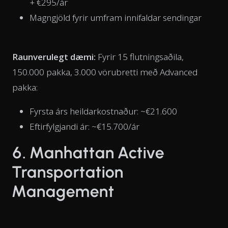
+ €295/ár
Magngjöld fyrir umfram innifaldar sendingar
Raunverulegt dæmi:
Fyrir 15 flutningsaðila,
150.000 pakka, 3.000 vörubretti með Advanced
pakka:
Fyrsta árs heildarkostnaður: ~€21.600
Eftirfylgjandi ár: ~€15.700/ár
6. Manhattan Active
Transportation
Management