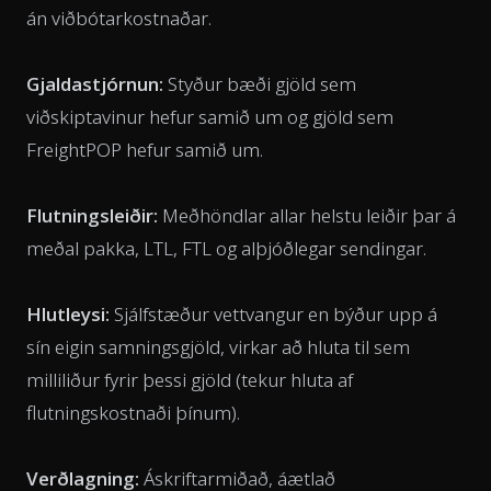
án viðbótarkostnaðar.
Gjaldastjórnun:
Styður bæði gjöld sem
viðskiptavinur hefur samið um og gjöld sem
FreightPOP hefur samið um.
Flutningsleiðir:
Meðhöndlar allar helstu leiðir þar á
meðal pakka, LTL, FTL og alþjóðlegar sendingar.
Hlutleysi:
Sjálfstæður vettvangur en býður upp á
sín eigin samningsgjöld, virkar að hluta til sem
milliliður fyrir þessi gjöld (tekur hluta af
flutningskostnaði þínum).
Verðlagning:
Áskriftarmiðað, áætlað