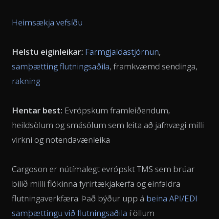
Heimsækja vefsíðu
Helstu eiginleikar:
Farmgjaldastjórnun
,
samþætting flutningsaðila
, framkvæmd sendinga,
rakning
Hentar best:
Evrópskum framleiðendum,
heildsölum og smásölum sem leita að jafnvægi milli
virkni og notendavænleika
Cargoson er nútímalegt evrópskt TMS sem brúar
bilið milli flókinna fyrirtækjakerfa og einfaldra
flutningaverkfæra. Það býður upp á
beina API/EDI
samþættingu við flutningsaðila
í öllum