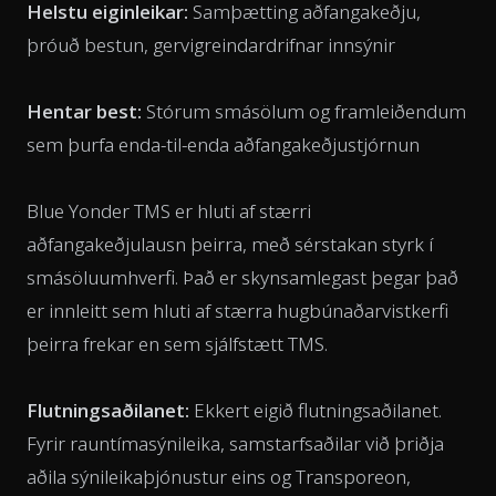
Helstu eiginleikar:
Samþætting aðfangakeðju,
þróuð bestun, gervigreindardrifnar innsýnir
Hentar best:
Stórum smásölum og framleiðendum
sem þurfa enda-til-enda aðfangakeðjustjórnun
Blue Yonder TMS er hluti af stærri
aðfangakeðjulausn þeirra, með sérstakan styrk í
smásöluumhverfi. Það er skynsamlegast þegar það
er innleitt sem hluti af stærra hugbúnaðarvistkerfi
þeirra frekar en sem sjálfstætt TMS.
Flutningsaðilanet:
Ekkert eigið flutningsaðilanet.
Fyrir rauntímasýnileika, samstarfsaðilar við þriðja
aðila sýnileikaþjónustur eins og Transporeon,