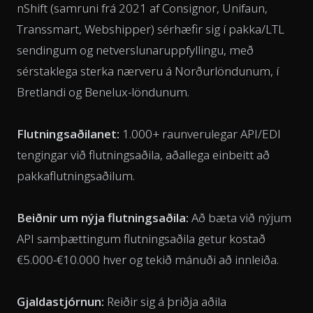
nShift (samruni frá 2021 af Consignor, Unifaun,
Transsmart, Webshipper) sérhæfir sig í pakka/LTL
sendingum og netverslunaruppfyllingu, með
sérstaklega sterka nærveru á Norðurlöndunum, í
Bretlandi og Benelux-löndunum.
Flutningsaðilanet:
1.000+ raunverulegar API/EDI
tengingar við flutningsaðila, aðallega einbeitt að
pakkaflutningsaðilum.
Beiðnir um nýja flutningsaðila:
Að bæta við nýjum
API samþættingum flutningsaðila getur kostað
€5.000-€10.000 hver og tekið mánuði að innleiða.
Gjaldastjórnun:
Reiðir sig á þriðja aðila