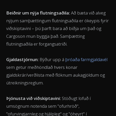
Beiðnir um nýja flutningsaðila:
Að bæta við alveg
nýjum samþættingum flutningsaðila er ókeypis fyrir
viðskiptavini – þú þarft bara að biðja um það og
Cargoson mun byggja það. Samþætting
flutningsaðila er forgangsatriði.
Gjaldastjórnun:
Býður upp á
þróaða farmgjaldavél
sem getur meðhöndlað hvers konar
gjaldskrár/verðlista með flóknum aukagjöldum og
útreikningsreglum.
Þjónusta við viðskiptavini:
Stöðugt lofuð í
umsögnum notenda sem "ofurhröð",
"ofurvingjarnleg og hjálpleg" og "óheyrt" í