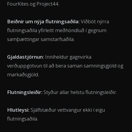
FourKites og Project44.
Beiðnir um nýja flutningsaðila:
Viðbót nýrra
flutningsaðila yfirleitt meðhöndluð í gegnum
samþættingar samstarfsaðila.
Gjaldastjórnun:
Inniheldur gagnvirka
verðuppgötvun til að bera saman samningsgjöld og
markaðsgjöld.
Flutningsleiðir:
Styður allar helstu flutningsleiðir.
Hlutleysi:
Sjálfstæður vettvangur ekki í eigu
flutningsaðila.