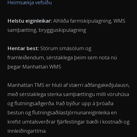
Heimsækja vefsíðu
Helstu eiginleikar:
Alhliða farmskipulagning, WMS
samþætting, bryggjuskipulagning
Hentar best:
Stórum smásölum og
framleiðendum, sérstaklega þeim sem nota nú
þegar Manhattan WMS
Manhattan TMS er hluti af stærri aðfangakeðjulausn,
með sérstaklega sterka samþættingu milli vöruhúsa
og flutningsaðgerða. Það býður upp á þróaða
bestun og flutningsaðilastjórnunareiginleika en
krefst umtalsverðrar fjárfestingar bæði í kostnaði og
innleiðingartíma.