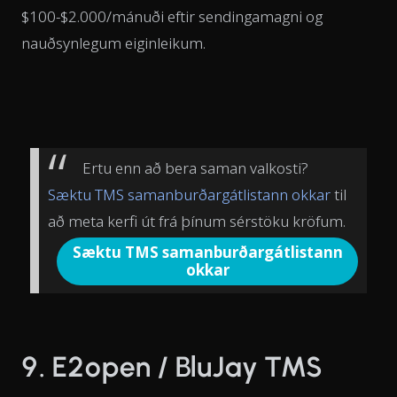
$100-$2.000/mánuði eftir sendingamagni og
nauðsynlegum eiginleikum.
Ertu enn að bera saman valkosti?
Sæktu TMS samanburðargátlistann okkar
til
að meta kerfi út frá þínum sérstöku kröfum.
Sæktu TMS samanburðargátlistann
okkar
9. E2open / BluJay TMS