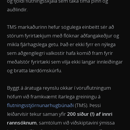
og fjöldi flutningsskjala sem taka tíma þinn og
auðlindir.
TMS markaðurinn hefur sögulega einbeitt sér að
stórum fyrirtækjum með flóknar aðfangakeðjur og
mikla fjárhagslega getu. Það er ekki fyrr en nýlega
sem aðgengilegri valkostir hafa komið fram fyrir
meðalstór fyrirtæki sem vilja ekki langar innleiðingar
og bratta lærdómskúrfu.
Byggt á áratuga reynslu okkar í vöruflutningum
höfum við framkvæmt ítarlega greiningu á
flutningsstjórnunarhugbúnaði
(TMS). Þessi
leiðarvísir tekur saman yfir
200 síður (!) af innri
rannsóknum
, samtölum við viðskiptavini ýmissa