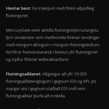
Hentar best:
Fyrirtækjum með flókin alþjóðleg
flutningsnet
MercuryGate veitir alhliða flutningsstjórnunargetu
fyrir sendendur sem meðhöndla flóknar sendingar
með mörgum áföngum í mörgum flutningsleiðum.
Kerfið er framúrskarandi í bestun yfir flutningsnet
og styður flóknar leiðarákvarðanir.
Flutningsaðilanet:
Aðgangur að yfir 10.000
flutningsaðilatengingum í gegnum EDI og API, þó
margar séu í gegnum staðlað EDI snið sem
flutningsaðilar þurfa að innleiða.