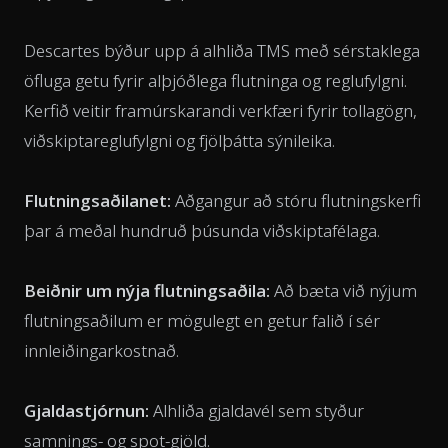
Descartes býður upp á alhliða TMS með sérstaklega
öfluga getu fyrir alþjóðlega flutninga og reglufylgni.
Kerfið veitir framúrskarandi verkfæri fyrir tollagögn,
viðskiptareglufylgni og fjölþátta sýnileika.
Flutningsaðilanet:
Aðgangur að stóru flutningskerfi
þar á meðal hundruð þúsunda viðskiptafélaga.
Beiðnir um nýja flutningsaðila:
Að bæta við nýjum
flutningsaðilum er mögulegt en getur falið í sér
innleiðingarkostnað.
Gjaldastjórnun:
Alhliða gjaldavél sem styður
samnings- og spot-gjöld.