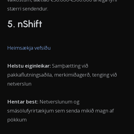
stærri sendendur.
5. nShift
Heimsækja vefsíðu
Helstu eiginleikar:
Samþætting við
pakkaflutningsaðila, merkimiðagerð, tenging við
netverslun
Hentar best:
Netverslunum og
smásölufyrirtækjum sem senda mikið magn af
pökkum