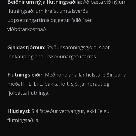
Beiðnir um nýja flutningsaðila:
Að bæta við nýjum
flutningsaðilum krefst umtalsverðs
uppsetningartíma og getur falið í sér
viðbótarkostnað.
Gjaldastjórnun:
Styður samningsgjöld, spot
innkaup og endurskoðunargetu farms.
Flutningsleiðir:
Meðhöndlar allar helstu leiðir þar á
meðal FTL, LTL, pakka, loft, sjó, járnbraut og
fjölþátta flutninga.
Hlutleysi:
Sjálfstæður vettvangur, ekki í eigu
flutningsaðila.