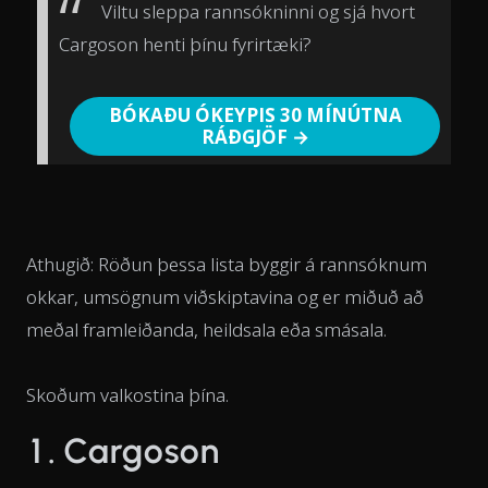
Viltu sleppa rannsókninni og sjá hvort
Cargoson henti þínu fyrirtæki?
BÓKAÐU ÓKEYPIS 30 MÍNÚTNA
RÁÐGJÖF →
Athugið: Röðun þessa lista byggir á rannsóknum
okkar, umsögnum viðskiptavina og er miðuð að
meðal framleiðanda, heildsala eða smásala.
Skoðum valkostina þína.
1. Cargoson