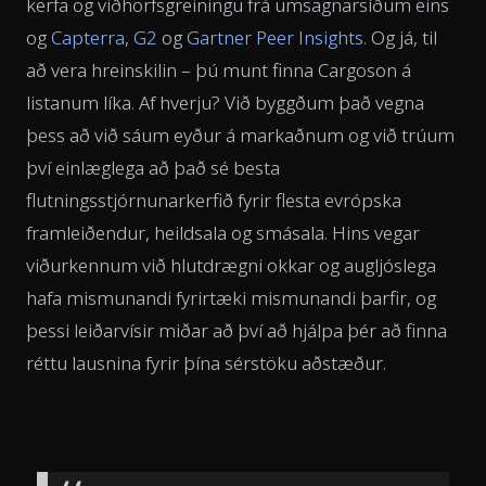
kerfa og viðhorfsgreiningu frá umsagnarsíðum eins
og
Capterra
,
G2
og
Gartner Peer Insights
. Og já, til
að vera hreinskilin – þú munt finna Cargoson á
listanum líka. Af hverju? Við byggðum það vegna
þess að við sáum eyður á markaðnum og við trúum
því einlæglega að það sé besta
flutningsstjórnunarkerfið fyrir flesta evrópska
framleiðendur, heildsala og smásala. Hins vegar
viðurkennum við hlutdrægni okkar og augljóslega
hafa mismunandi fyrirtæki mismunandi þarfir, og
þessi leiðarvísir miðar að því að hjálpa þér að finna
réttu lausnina fyrir þína sérstöku aðstæður.