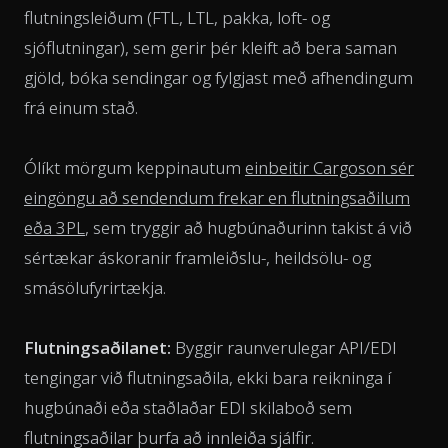
flutningsleiðum (FTL, LTL, pakka, loft- og
sjóflutningar), sem gerir þér kleift að bera saman
gjöld, bóka sendingar og fylgjast með afhendingum
frá einum stað.
Ólíkt mörgum keppinautum
einbeitir Cargoson sér
eingöngu að sendendum frekar en flutningsaðilum
eða 3PL
, sem tryggir að hugbúnaðurinn takist á við
sértækar áskoranir framleiðslu-, heildsölu- og
smásölufyrirtækja.
Flutningsaðilanet:
Byggir raunverulegar API/EDI
tengingar við flutningsaðila, ekki bara reikninga í
hugbúnaði eða staðlaðar EDI skilaboð sem
flutningsaðilar þurfa að innleiða sjálfir.