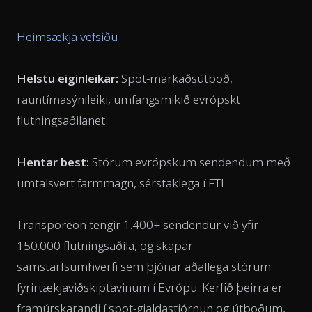
Heimsækja vefsíðu
Helstu eiginleikar:
Spot-markaðsútboð,
rauntímasýnileiki, umfangsmikið evrópskt
flutningsaðilanet
Hentar best:
Stórum evrópskum sendendum með
umtalsvert farmmagn, sérstaklega í FTL
Transporeon tengir 1.400+ sendendur við yfir
150.000 flutningsaðila, og skapar
samstarfsumhverfi sem þjónar aðallega stórum
fyrirtækjaviðskiptavinum í Evrópu. Kerfið þeirra er
framúrskarandi í spot-gjaldastjórnun og útboðum,