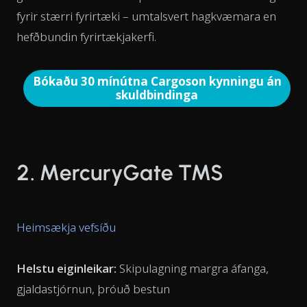
fyrir stærri fyrirtæki – umtalsvert hagkvæmara en
hefðbundin fyrirtækjakerfi.
Bókaðu 30 mínútna Cargoson kynningu án
skuldbindinga
2. MercuryGate TMS
Heimsækja vefsíðu
Helstu eiginleikar:
Skipulagning margra áfanga,
gjaldastjórnun, þróuð bestun