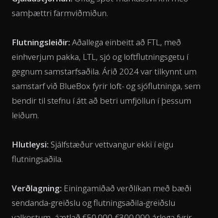
samþættri farmviðmiðun.
Flutningsleiðir:
Aðallega einbeitt að FTL, með
einhverjum pakka, LTL, sjó og loftflutningsgetu í
gegnum samstarfsaðila. Árið 2024 var tilkynnt um
samstarf við BlueBox fyrir loft- og sjóflutninga, sem
bendir til stefnu í átt að betri umfjöllun í þessum
leiðum.
Hlutleysi:
Sjálfstæður vettvangur ekki í eigu
flutningsaðila.
Verðlagning:
Einingamiðað verðlíkan með bæði
sendanda-greiðslu og flutningsaðila-greiðslu
valkostum, áætlað €50.000-€300.000 árlega fyrir