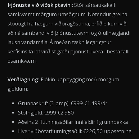
Þjónusta við viðskiptavini:
Stór sársaukakafli
samkvæmt mörgum umsögnum. Notendur greina
stöðugt frá hægum viðbragðstíma, erfiðleikum við
að ná sambandi við þjónustuteymi og ófullnægjandi
lausn vandamála. Á meðan tæknilegar getur
kerfisins fá lof virðist gæði þjónustu vera í besta falli
ósamkvæm.
Verðlagning:
Flókin uppbygging með mörgum
gjöldum:
Grunnáskrift (3 þrep): €999-€1.499/ár
Stofngjöld: €999-€2.950
Aðeins 2 flutningsaðilar innifaldir í grunnpakka
Hver viðbótarflutningsaðili: €226,50 uppsetning