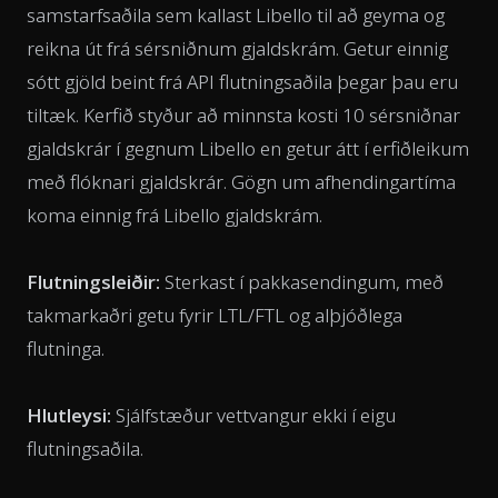
samstarfsaðila sem kallast Libello til að geyma og
reikna út frá sérsniðnum gjaldskrám. Getur einnig
sótt gjöld beint frá API flutningsaðila þegar þau eru
tiltæk. Kerfið styður að minnsta kosti 10 sérsniðnar
gjaldskrár í gegnum Libello en getur átt í erfiðleikum
með flóknari gjaldskrár. Gögn um afhendingartíma
koma einnig frá Libello gjaldskrám.
Flutningsleiðir:
Sterkast í pakkasendingum, með
takmarkaðri getu fyrir LTL/FTL og alþjóðlega
flutninga.
Hlutleysi:
Sjálfstæður vettvangur ekki í eigu
flutningsaðila.