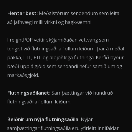
Hentar best:
Meðalstórum sendendum sem leita
að jafnvægi milli virkni og hagkvæmni
FreightPOP veitir skýjamiðaðan vettvang sem
tengist við flutningsaðila í öllum leiðum, þar á meðal
pakka, LTL, FTL og alþjóðlega flutninga. Kerfið býður
bæði upp á gjöld sem sendandi hefur samið um og
markaðsgjöld.
Flutningsaðilanet:
Samþættingar við hundruð
flutningsaðila í öllum leiðum.
Beiðnir um nýja flutningsaðila:
Nýjar
samþættingar flutningsaðila eru yfirleitt innifaldar