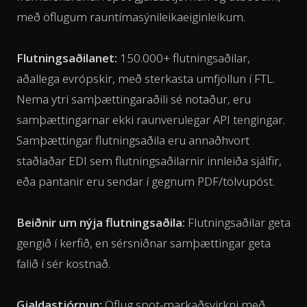
með öflugum rauntímasýnileikaeiginleikum.
Flutningsaðilanet:
150.000+ flutningsaðilar,
aðallega evrópskir, með sterkasta umfjöllun í FTL.
Nema ytri samþættingaraðili sé notaður, eru
samþættingarnar ekki raunverulegar API tengingar.
Samþættingar flutningsaðila eru annaðhvort
staðlaðar EDI sem flutningsaðilarnir innleiða sjálfir,
eða pantanir eru sendar í gegnum PDF/tölvupóst.
Beiðnir um nýja flutningsaðila:
Flutningsaðilar geta
gengið í kerfið, en sérsniðnar samþættingar geta
falið í sér kostnað.
Gjaldastjórnun:
Öflug spot-markaðsvirkni með