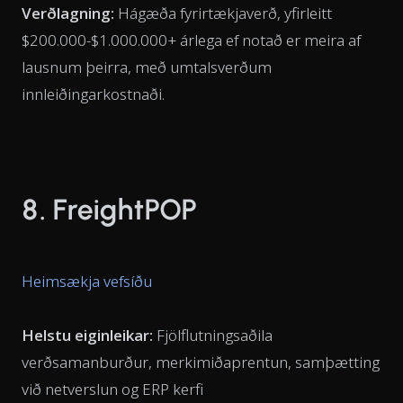
Verðlagning:
Hágæða fyrirtækjaverð, yfirleitt
$200.000-$1.000.000+ árlega ef notað er meira af
lausnum þeirra, með umtalsverðum
innleiðingarkostnaði.
8. FreightPOP
Heimsækja vefsíðu
Helstu eiginleikar:
Fjölflutningsaðila
verðsamanburður, merkimiðaprentun, samþætting
við netverslun og ERP kerfi