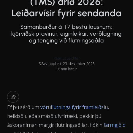
(TMS) árið 2026:
Leiðarvísir fyrir sendanda
Samanburður á 17 bestu lausnum:
kjörviðskiptavinur, eiginleikar, verðlagning
og tenging við flutningsaðila
Rasmus Leichter
Síðast uppfært: 23. desember 2025
16 mín lestur
Ef þú sérð um
vöruflutninga fyrir framleiðslu
,
heildsölu eða smásölufyrirtæki, þekkir þú
áskoranirnar: margir flutningsaðilar, flókin
farmgjöld