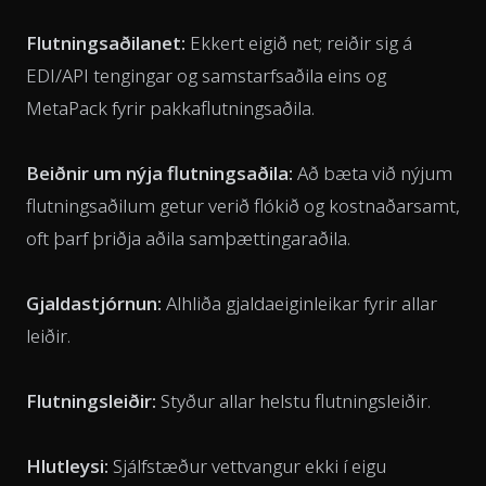
Flutningsaðilanet:
Ekkert eigið net; reiðir sig á
EDI/API tengingar og samstarfsaðila eins og
MetaPack fyrir pakkaflutningsaðila.
Beiðnir um nýja flutningsaðila:
Að bæta við nýjum
flutningsaðilum getur verið flókið og kostnaðarsamt,
oft þarf þriðja aðila samþættingaraðila.
Gjaldastjórnun:
Alhliða gjaldaeiginleikar fyrir allar
leiðir.
Flutningsleiðir:
Styður allar helstu flutningsleiðir.
Hlutleysi:
Sjálfstæður vettvangur ekki í eigu