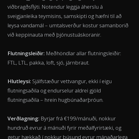
viðbragðsflýti. Notendur leggja áherslu á
sveigjanleika teymisins, samskipti og hæfni til að
leysa vandamál – umtalsverður kostur samanborið
við keppinauta með þjónustuáskoranir.
Flutningsleiðir:
Meðhöndlar allar flutningsleiðir:
FTL, LTL, pakka, loft, sjó, járnbraut.
Hlutleysi:
Sjálfstæður vettvangur, ekki í eigu
flutningsaðila og endurselur aldrei gjöld
flutningsaðila – hrein hugbúnaðarþróun.
Verðlagning:
Byrjar frá €199/mánuði, nokkur
hundruð evrur á mánuði fyrir meðalfyrirtæki, og
getur hækkað í nokkur þúsund evrur mánaðarlega