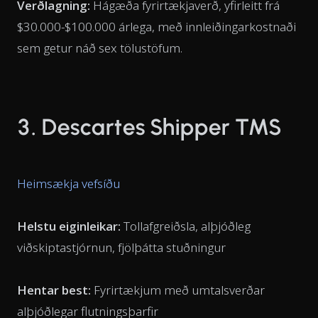
Verðlagning:
Hágæða fyrirtækjaverð, yfirleitt frá
$30.000-$100.000 árlega, með innleiðingarkostnaði
sem getur náð sex tölustöfum.
3. Descartes Shipper TMS
Heimsækja vefsíðu
Helstu eiginleikar:
Tollafgreiðsla, alþjóðleg
viðskiptastjórnun, fjölþátta stuðningur
Hentar best:
Fyrirtækjum með umtalsverðar
alþjóðlegar flutningsþarfir