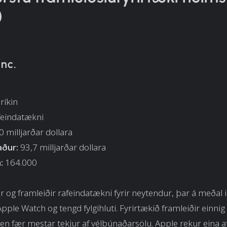
)
Inc.
ríkin
afeindatækni
 milljarðar dollara
aður:
93,7 milljarðar dollara
:
164.000
 og framleiðir rafeindatækni fyrir neytendur, þar á meðal 
Apple Watch og tengd fylgihluti. Fyrirtækið framleiðir einn
en fær mestar tekjur af vélbúnaðarsölu. Apple rekur eina af