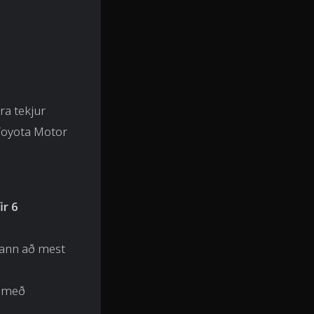
ra tekjur
 Toyota Motor
r 6
hann að mest
m með