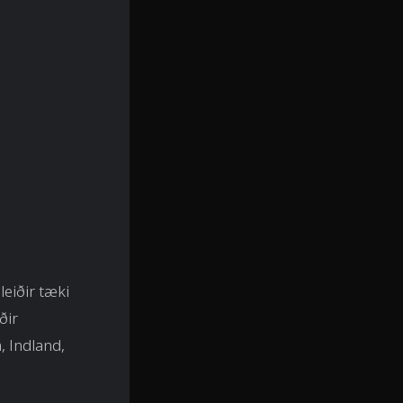
eiðir tæki
ðir
, Indland,