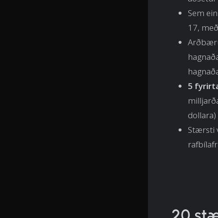
Sem eins
17, með 
Arðbæru
hagnaða
hagnaða
5 fyrir
milljarð
dollara)
Stærsti 
rafbíla
20 stæ