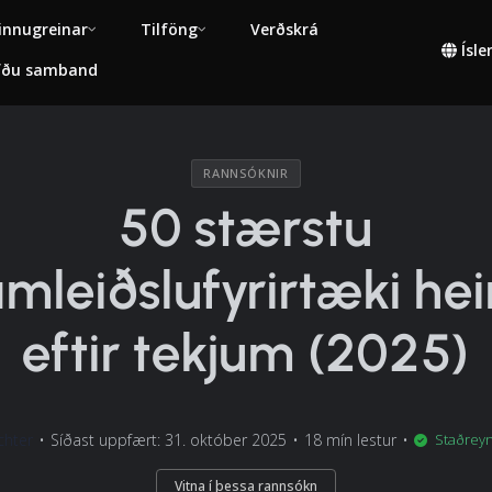
innugreinar
Tilföng
Verðskrá
Ísl
fðu samband
RANNSÓKNIR
50 stærstu
amleiðslufyrirtæki he
eftir tekjum (2025)
chter
•
Síðast uppfært: 31. október 2025
•
18 mín lestur
•
Staðreyn
Vitna í þessa rannsókn