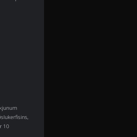
erkjunum
slukerfisins,
r 10