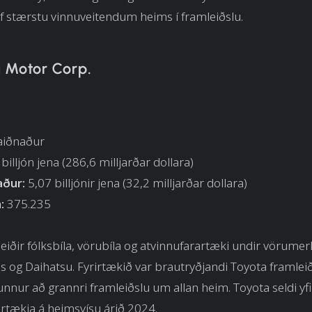
af stærstu vinnuveitendum heims í framleiðslu.
a Motor Corp.
laiðnaður
billjón jena (286,6 milljarðar dollara)
aður:
5,07 billjónir jena (32,2 milljarðar dollara)
:
375.235
eiðir fólksbíla, vörubíla og atvinnufarartæki undir vörum
s og Daihatsu. Fyrirtækið var brautryðjandi Toyota framleið
nnur að grannri framleiðslu um allan heim. Toyota seldi yfi
rartækja á heimsvísu árið 2024.