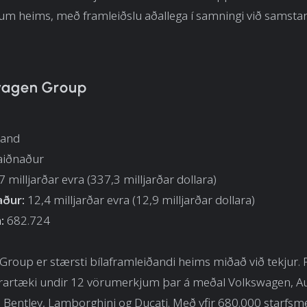
m heims, með framleiðslu aðallega í samningi við samstarf
wagen Group
land
laiðnaður
 milljarðar evra (337,3 milljarðar dollara)
aður:
12,4 milljarðar evra (12,9 milljarðar dollara)
:
682.724
roup er stærsti bílaframleiðandi heims miðað við tekjur. 
arartæki undir 12 vörumerkjum þar á meðal Volkswagen, Au
 Bentley, Lamborghini og Ducati. Með yfir 680.000 starfs