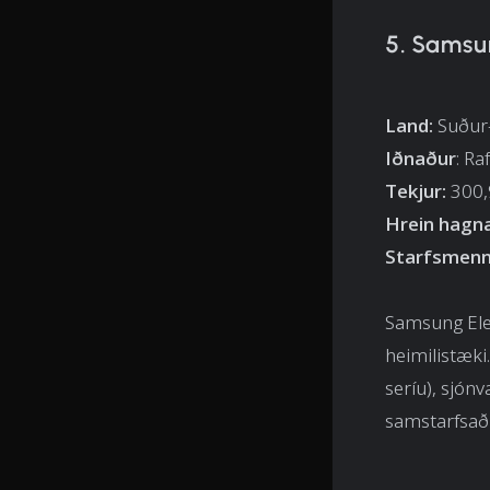
5. Samsu
Land:
Suður
Iðnaður
: R
Tekjur:
300,9
Hrein hagn
Starfsmenn
Samsung Elec
heimilistæki
seríu), sjón
samstarfsaði