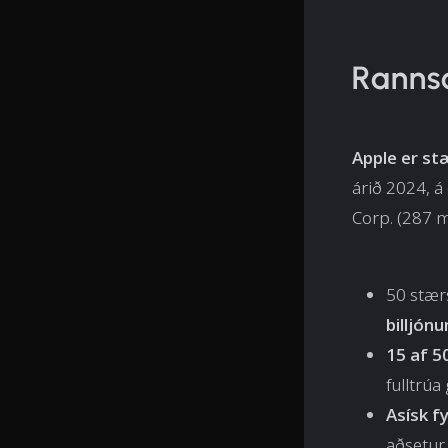
Ranns
Apple er st
árið 2024, á
Corp. (287 mi
50 stær
billjón
15 af 5
fulltrúa
Asísk f
aðsetur 