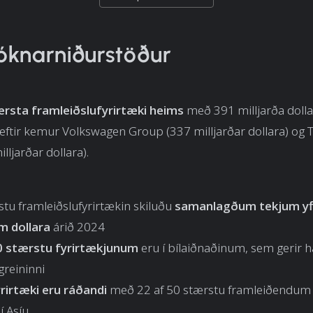
óknarniðurstöður
ærsta framleiðslufyrirtæki heims
með 391 milljarða dolla
 eftir kemur Volkswagen Group (337 milljarðar dollara) og
lljarðar dollara).
stu framleiðslufyrirtækin skiluðu
samanlagðum tekjum yfi
um dollara
árið 2024
0 stærstu fyrirtækjunum
eru í bílaiðnaðinum, sem gerir 
 greininni
yrirtæki eru ráðandi
með 22 af 50 stærstu framleiðendu
í Asíu