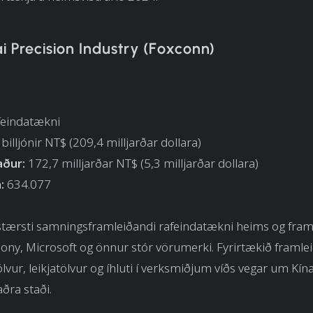
i Precision Industry (Foxconn)
n
afeindatækni
billjónir NT$ (209,4 milljarðar dollara)
aður:
172,7 milljarðar NT$ (5,3 milljarðar dollara)
:
634.077
tærsti samningsframleiðandi rafeindatækni heims og framl
 Sony, Microsoft og önnur stór vörumerki. Fyrirtækið framlei
ölvur, leikjatölvur og íhluti í verksmiðjum víðs vegar um Kína
ðra staði.