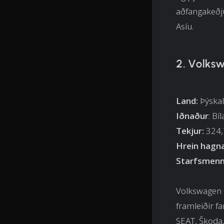
aðfangakeðju
Asíu.
2. Volks
Land:
Þýska
Iðnaður
: Bí
Tekjur:
324,7
Hrein hagn
Starfsmenn
Volkswagen G
framleiðir f
SEAT, Škoda,