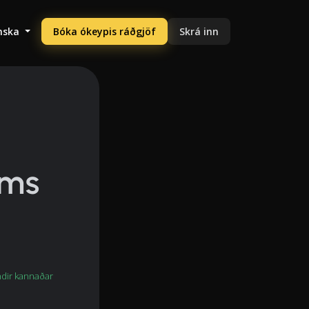
enska
Bóka ókeypis ráðgjöf
Skrá inn
ims
dir kannaðar