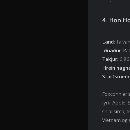
4. Hon Ha
Land:
Taíva
Iðnaður
: R
Tekjur:
6,86 
Hrein hagn
Starfsmenn
Foxconn er s
fyrir Apple,
snjallsíma, t
Víetnam og a