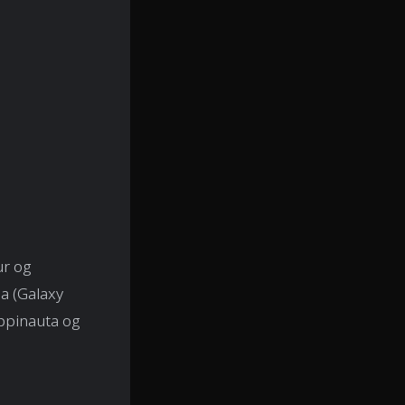
ur og
ma (Galaxy
eppinauta og