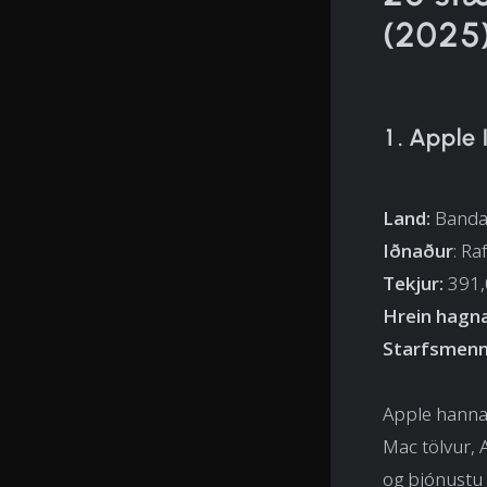
(2025
1. Apple 
Land:
Banda
Iðnaður
: R
Tekjur:
391,0
Hrein hagn
Starfsmenn
Apple hannar
Mac tölvur, 
og þjónustu 