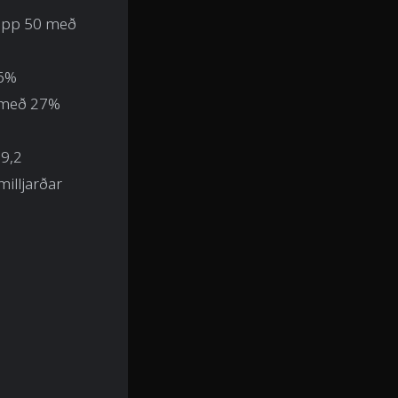
 topp 50 með
6%
með 27%
19,2
milljarðar