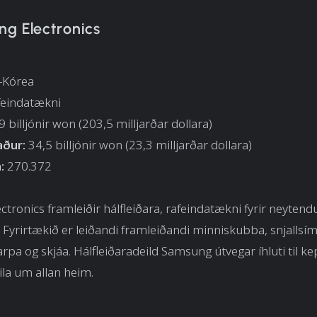
ng Electronics
-Kórea
afeindatækni
 billjónir won (203,5 milljarðar dollara)
aður:
34,5 billjónir won (23,3 milljarðar dollara)
:
270.372
tronics framleiðir hálfleiðara, rafeindatækni fyrir neytend
. Fyrirtækið er leiðandi framleiðandi minniskubba, snjallsí
varpa og skjáa. Hálfleiðaradeild Samsung útvegar íhluti til k
la um allan heim.