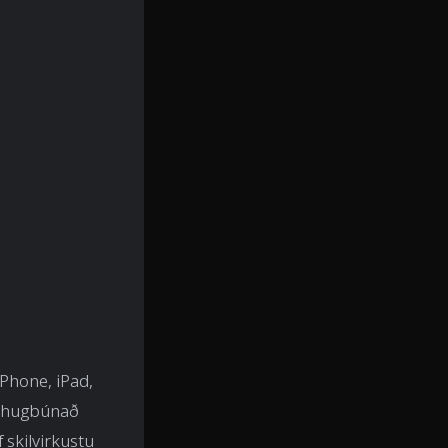
iPhone, iPad,
ig hugbúnað
 skilvirkustu