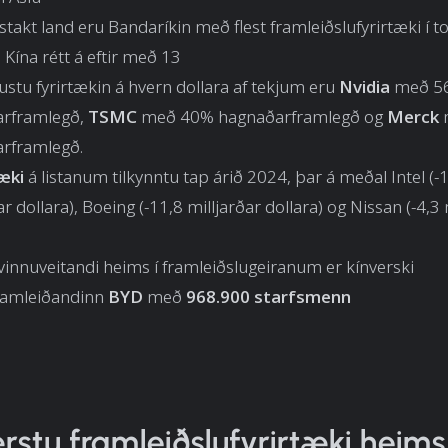
takt land eru Bandaríkin með flest framleiðslufyrirtæki í
Kína rétt á eftir með 13
stu fyrirtækin á hvern dollara af tekjum eru
Nvidia
með 5
rframlegð,
TSMC
með 40% hagnaðarframlegð og
Merck
rframlegð.
tæki
á listanum tilkynntu tap árið 2024, þar á meðal Intel (-
ar dollara), Boeing (-11,8 milljarðar dollara) og Nissan (-4,3 
vinnuveitandi heims í framleiðslugeiranum er kínverski
framleiðandinn
BYD
með
968.900 starfsmenn
rstu framleiðslufyrirtæki heims