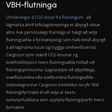
VBH-flutninga
Útreikningur á CO2-losun frá flutningum
- að
lágmarka áhrif loftslagsbreytinga er ábyrgð okkar
allra. Auk persónulegs framlags er hægt að velja
flutningsaðila á fyrirtækjastigi sem hafa tekið ábyrgð
á að lágmarka losun og tryggja umhverfisvernd.
Cargoson sýnir stærð CO2-losunar og
kolefnisfótspors hvers flutningsaðila miðað við
flutningspöntunina. Gagnaskipti við alþjóðlega,
svæðisbundna eða staðbundna flutningsaðila -
notendagrunnur Cargoson inniheldur nú yfir 900
flutningsfyrirtæki til að velja úr bestu
samstarfsaðilana sem uppfylla flutningsþarfir hvers
fyrirtækis.