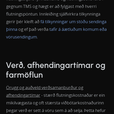
gegnum TMS og hægt er að fylgjast með hverri
flutningspöntun. Innleiðing sjálfvirkra tilkynninga
gerir þér kleift að
fá tilkynningar um stöðu sendinga
þinna
og ef það verða
tafir á áætluðum komum eða
vörusendingum
.
Verð, afhendingartímar og
farmöflun
Örugg og auðveld verðsamanburður og
afhendingartímar
- stærð flutningskostnaðar er ein
mikilvægasta og oft stærsta viðbótarkostnaðurinn
þegar verð er sett á vöru sem á að selja. Þetta hefur