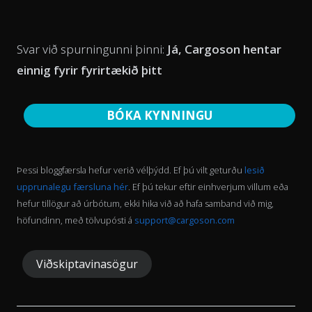
Svar við spurningunni þinni:
Já, Cargoson hentar
einnig fyrir fyrirtækið þitt
BÓKA KYNNINGU
Þessi bloggfærsla hefur verið vélþýdd. Ef þú vilt geturðu
lesið
upprunalegu færsluna hér
. Ef þú tekur eftir einhverjum villum eða
hefur tillögur að úrbótum, ekki hika við að hafa samband við mig,
höfundinn, með tölvupósti á
support@cargoson.com
Viðskiptavinasögur