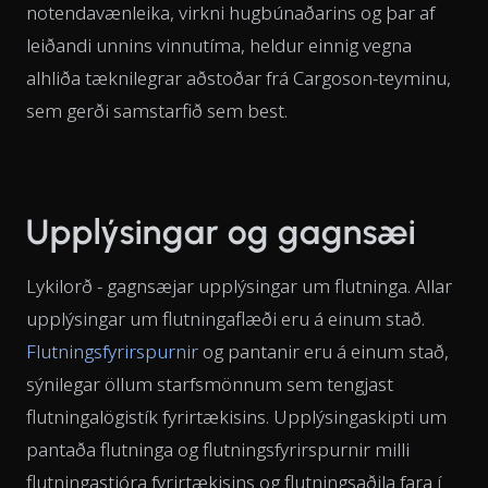
notendavænleika, virkni hugbúnaðarins og þar af
leiðandi unnins vinnutíma, heldur einnig vegna
alhliða tæknilegrar aðstoðar frá Cargoson-teyminu,
sem gerði samstarfið sem best.
Upplýsingar og gagnsæi
Lykilorð - gagnsæjar upplýsingar um flutninga. Allar
upplýsingar um flutningaflæði eru á einum stað.
Flutningsfyrirspurnir
og pantanir eru á einum stað,
sýnilegar öllum starfsmönnum sem tengjast
flutningalögistík fyrirtækisins. Upplýsingaskipti um
pantaða flutninga og flutningsfyrirspurnir milli
flutningastjóra fyrirtækisins og flutningsaðila fara í