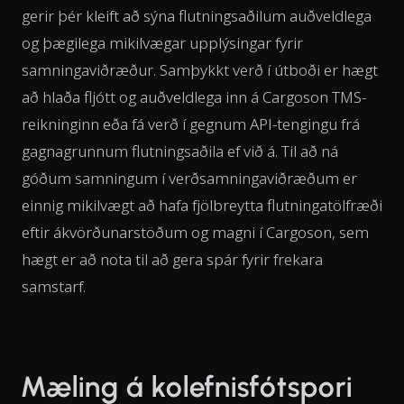
gerir þér kleift að sýna flutningsaðilum auðveldlega
og þægilega mikilvægar upplýsingar fyrir
samningaviðræður. Samþykkt verð í útboði er hægt
að hlaða fljótt og auðveldlega inn á Cargoson TMS-
reikninginn eða fá verð í gegnum API-tengingu frá
gagnagrunnum flutningsaðila ef við á. Til að ná
góðum samningum í verðsamningaviðræðum er
einnig mikilvægt að hafa fjölbreytta flutningatölfræði
eftir ákvörðunarstöðum og magni í Cargoson, sem
hægt er að nota til að gera spár fyrir frekara
samstarf.
Mæling á kolefnisfótspori