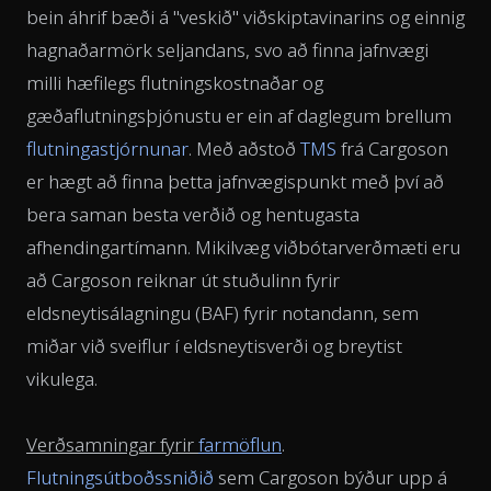
bein áhrif bæði á "veskið" viðskiptavinarins og einnig
hagnaðarmörk seljandans, svo að finna jafnvægi
milli hæfilegs flutningskostnaðar og
gæðaflutningsþjónustu er ein af daglegum brellum
flutningastjórnunar
. Með aðstoð
TMS
frá Cargoson
er hægt að finna þetta jafnvægispunkt með því að
bera saman besta verðið og hentugasta
afhendingartímann. Mikilvæg viðbótarverðmæti eru
að Cargoson reiknar út stuðulinn fyrir
eldsneytisálagningu (BAF) fyrir notandann, sem
miðar við sveiflur í eldsneytisverði og breytist
vikulega.
Verðsamningar fyrir
farmöflun
.
Flutningsútboðssniðið
sem Cargoson býður upp á