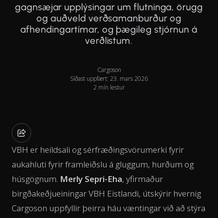
gagnsæjar upplýsingar um flutninga, örugg
og auðveld verðsamanburður og
afhendingartímar, og þægileg stjórnun á
verðlistum.
Cargoson
Síðast uppfært: 23. mars 2026
2 mín lestur
VBH er heildsali og sérfræðingsvörumerki fyrir
aukahluti fyrir framleiðslu á gluggum, hurðum og
húsgögnum.
Merly Sepri-Eha
, yfirmaður
birgðakeðjueiningar VBH Eistlandi, útskýrir hvernig
Cargoson uppfyllir þeirra háu væntingar við að stýra