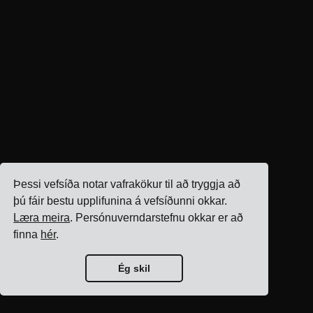
Þessi vefsíða notar vafrakökur til að tryggja að
þú fáir bestu upplifunina á vefsíðunni okkar.
Læra meira
. Persónuverndarstefnu okkar er að
finna
hér
.
Ég skil