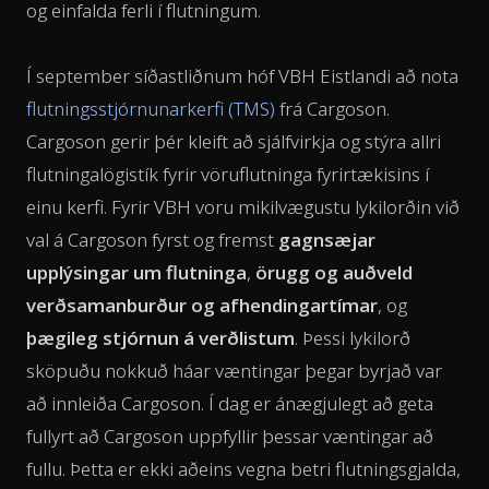
og einfalda ferli í flutningum.
Í september síðastliðnum hóf VBH Eistlandi að nota
flutningsstjórnunarkerfi (TMS)
frá Cargoson.
Cargoson gerir þér kleift að sjálfvirkja og stýra allri
flutningalögistík fyrir vöruflutninga fyrirtækisins í
einu kerfi. Fyrir VBH voru mikilvægustu lykilorðin við
val á Cargoson fyrst og fremst
gagnsæjar
upplýsingar um flutninga
,
örugg og auðveld
verðsamanburður og afhendingartímar
, og
þægileg stjórnun á verðlistum
. Þessi lykilorð
sköpuðu nokkuð háar væntingar þegar byrjað var
að innleiða Cargoson. Í dag er ánægjulegt að geta
fullyrt að Cargoson uppfyllir þessar væntingar að
fullu. Þetta er ekki aðeins vegna betri flutningsgjalda,