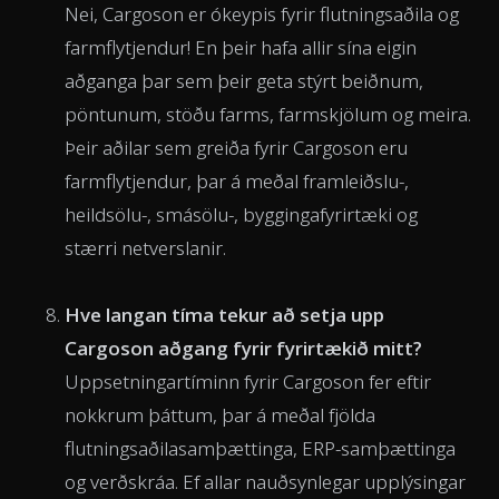
Nei, Cargoson er ókeypis fyrir flutningsaðila og
farmflytjendur! En þeir hafa allir sína eigin
aðganga þar sem þeir geta stýrt beiðnum,
pöntunum, stöðu farms, farmskjölum og meira.
Þeir aðilar sem greiða fyrir Cargoson eru
farmflytjendur, þar á meðal framleiðslu-,
heildsölu-, smásölu-, byggingafyrirtæki og
stærri netverslanir.
Hve langan tíma tekur að setja upp
Cargoson aðgang fyrir fyrirtækið mitt?
Uppsetningartíminn fyrir Cargoson fer eftir
nokkrum þáttum, þar á meðal fjölda
flutningsaðilasamþættinga, ERP-samþættinga
og verðskráa. Ef allar nauðsynlegar upplýsingar