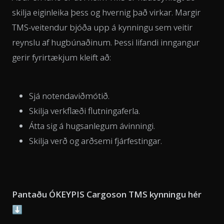
skilja eiginleika þess og hvernig það virkar. Margir
TMS-veitendur bjóða upp á kynningu sem veitir
reynslu af hugbúnaðinum. Þessi lifandi inngangur
gerir fyrirtækjum kleift að:
Sjá notendaviðmótið.
Skilja verkflæði flutningaferla.
Átta sig á hugsanlegum ávinningi.
Skilja verð og arðsemi fjárfestingar.
Pantaðu ÓKEYPIS Cargoson TMS kynningu hér
⬇️