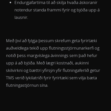
Endurgjafartíma til að skilja hvaða áskoranir
notendur standa frammi fyrir og bjóða upp á
lausnir.
Með því að fylgja þessum skrefum geta fyrirtæki
auðveldlega tekið upp flutningsstjórnunarkerfi og
notið þess margvíslega ávinnings sem það hefur
upp á að bjóða. Með lægri kostnaði, aukinni
skilvirkni og bættri yfirsýn yfir flutningaferlið getur
TMS verið lykilatriði fyrir fyrirtæki sem vilja bæta
flutningastjórnun sína.