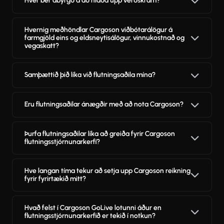
Hver ber ábyrgð á að hlaða upp verðskrám?
Hvernig meðhöndlar Cargoson viðbótarálögur á
farmgjöld eins og eldsneytisálögur, vinnukostnað og
vegaskatt?
Samþættið þið líka við flutningsaðila mína?
Eru flutningsaðilar ánægðir með að nota Cargoson?
Þurfa flutningsaðilar líka að greiða fyrir Cargoson
flutningsstjórnunarkerfi?
Hve langan tíma tekur að setja upp Cargoson reikning
fyrir fyrirtækið mitt?
Hvað felst í Cargoson GoLive lotunni áður en
flutningsstjórnunarkerfið er tekið í notkun?