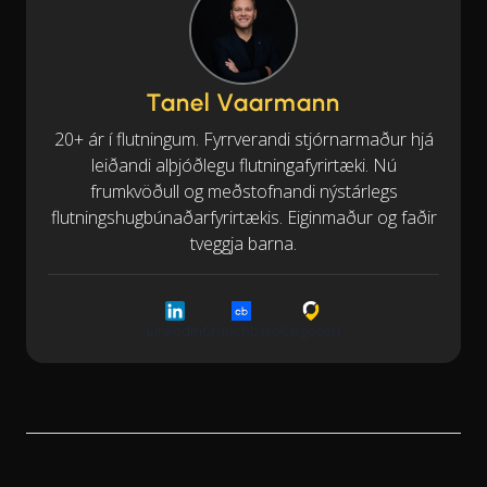
Tanel Vaarmann
20+ ár í flutningum. Fyrrverandi stjórnarmaður hjá
leiðandi alþjóðlegu flutningafyrirtæki. Nú
frumkvöðull og meðstofnandi nýstárlegs
flutningshugbúnaðarfyrirtækis. Eiginmaður og faðir
tveggja barna.
LinkedIn
Crunchbase
Cargoson