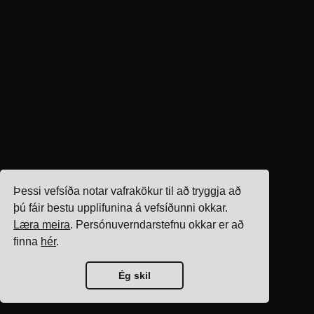
Þessi vefsíða notar vafrakökur til að tryggja að
þú fáir bestu upplifunina á vefsíðunni okkar.
Læra meira
. Persónuverndarstefnu okkar er að
finna
hér
.
Ég skil