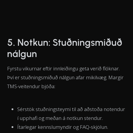
5. Notkun: Stuðningsmiðuð
nálgun
Fyrstu vikurnar eftir innleiðingu geta verið flóknar.
Því er stuðningsmiðuð nálgun afar mikilvæg. Margir
TMS-veitendur bjóða:
Sérstök stuðningsteymi til að aðstoða notendur
í upphafi og meðan á notkun stendur.
Ítarlegar kennslumyndir og FAQ-skjölun.