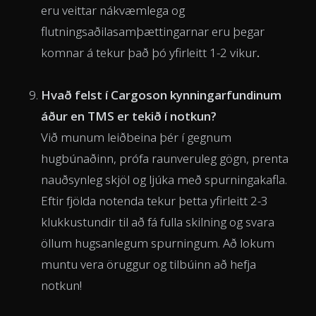
eru veittar nákvæmlega og
flutningsaðilasamþættingarnar eru þegar
komnar á tekur það þó yfirleitt 1-2 vikur
.
Hvað felst í Cargoson kynningarfundinum
áður en TMS er tekið í notkun?
Við munum leiðbeina þér í gegnum
hugbúnaðinn, prófa raunveruleg gögn, prenta
nauðsynleg skjöl og ljúka með spurningakafla.
Eftir fjölda notenda tekur þetta yfirleitt 2-3
klukkustundir til að fá fulla skilning og svara
öllum hugsanlegum spurningum. Að lokum
muntu vera öruggur og tilbúinn að hefja
notkun!