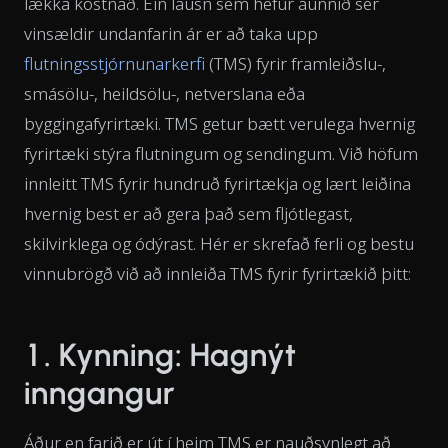
lækka kostnað. Ein lausn sem hefur áunnið sér
vinsældir undanfarin ár er að taka upp
flutningsstjórnunarkerfi
(TMS) fyrir framleiðslu-,
smásölu-, heildsölu-, netverslana eða
byggingafyrirtæki. TMS getur bætt verulega hvernig
fyrirtæki stýra flutningum og sendingum. Við höfum
innleitt TMS fyrir hundruð fyrirtækja og lært leiðina
hvernig best er að gera það sem fljótlegast,
skilvirklega og ódýrast. Hér er skrefað ferli og bestu
vinnubrögð við að innleiða TMS fyrir fyrirtækið þitt:
1. Kynning: Hagnýt
inngangur
Áður en farið er út í heim TMS er nauðsynlegt að