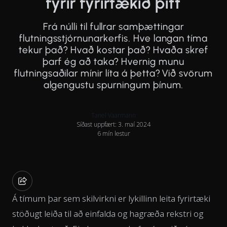
fyrir fyrirtækið þitt
Frá núlli til fullrar samþættingar
flutningsstjórnunarkerfis. Hve langan tíma
tekur það? Hvað kostar það? Hvaða skref
þarf ég að taka? Hvernig munu
flutningsaðilar mínir líta á þetta? Við svörum
algengustu spurningum þínum.
Tanel Vaarmann
Síðast uppfært: 3. maí 2024
6 mín lestur
Á tímum þar sem skilvirkni er lykillinn leita fyrirtæki
stöðugt leiða til að einfalda og hagræða rekstri og