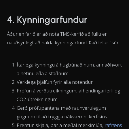
4. Kynningarfundur
Áður en farið er að nota TMS-kerfið að fullu er
nauðsynlegt að halda kynningarfund. Það felur í sér:
Ítarlega kynningu á hugbúnaðinum, annaðhvort
á netinu eða á staðnum.
Verklega þjálfun fyrir alla notendur.
Prófun á verðútreikningum, afhendingarferli og
CO2-útreikningum.
Gerð prófupantana með raunverulegum
gögnum til að tryggja nákvæmni kerfisins.
Prentun skjala, þar á meðal merkimiða,
rafræns