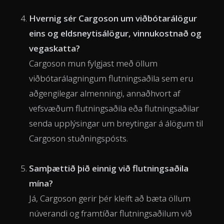
Hvernig sér Cargoson um viðbótarálögur
eins og eldsneytisálögur, vinnukostnað og
vegaskatta?
Cargoson mun fylgjast með öllum
viðbótarálagningum flutningsaðila sem eru
aðgengilegar almenningi, annaðhvort af
vefsvæðum flutningsaðila eða flutningsaðilar
senda upplýsingar um breytingar á álögum til
Cargoson stuðningspósts.
Samþættið þið einnig við flutningsaðila
mína?
Já, Cargoson gerir þér kleift að bæta öllum
núverandi og framtíðar flutningsaðilum við