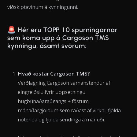
viðskiptavinum á kynningunni.
🚨
Hér eru TOPP 10 spurningarnar
sem koma upp á Cargoson TMS
kynningu, ásamt svörum:
Hvað kostar Cargoson TMS?
Verðlagning Cargoson samanstendur af
eingreiðslu fyrir uppsetningu
hugbúnaðaraðgangs + föstum
mánaðargjöldum sem ráðast af virkni, fjölda
notenda og fjölda sendinga á mánuði.