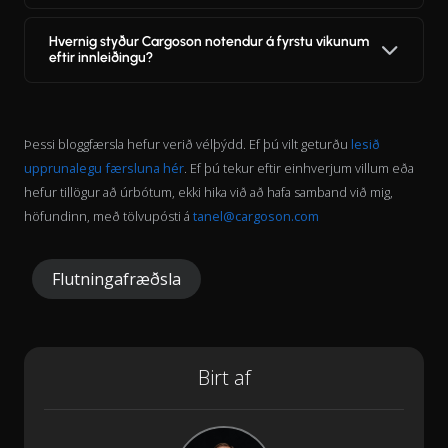
Hvernig styður Cargoson notendur á fyrstu vikunum
eftir innleiðingu?
Þessi bloggfærsla hefur verið vélþýdd. Ef þú vilt geturðu
lesið
upprunalegu færsluna hér
. Ef þú tekur eftir einhverjum villum eða
hefur tillögur að úrbótum, ekki hika við að hafa samband við mig,
höfundinn, með tölvupósti á
tanel@cargoson.com
Flutningafræðsla
Birt af