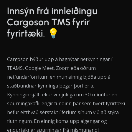
Innsýn frá innleiðingu
Cargoson TMS fyrir
fyrirtæki. 💡
Cargoson býður upp á hagnýtar netkynningar í
TEAMS, Google Meet, Zoom eða öðrum
netfundarforritum en mun einnig bjóða upp á
staðbundnar kynninga þegar þörf er á.
Kynningin sjálf tekur venjulega um 30 mínútur en
spurningakafli lengir fundinn þar sem hvert fyrirtæki
hefur eitthvað sérstakt í ferlum sínum við að stýra
flutningum. En einnig koma upp algengar og
endurteknar spurningar frá mismunandi