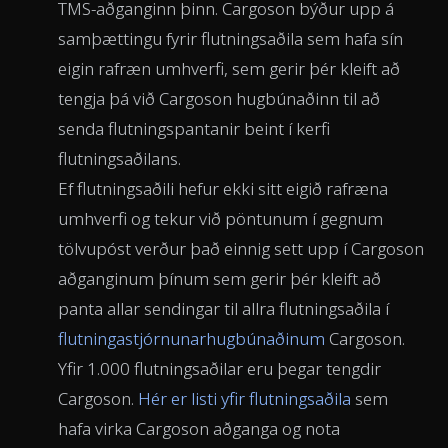
TMS-aðganginn þinn. Cargoson býður upp á
samþættingu fyrir flutningsaðila sem hafa sín
eigin rafræn umhverfi, sem gerir þér kleift að
tengja þá við Cargoson hugbúnaðinn til að
senda flutningspantanir beint í kerfi
flutningsaðilans.
Ef flutningsaðili hefur ekki sitt eigið rafræna
umhverfi og tekur við pöntunum í gegnum
tölvupóst verður það einnig sett upp í Cargoson
aðganginum þínum sem gerir þér kleift að
panta allar sendingar til allra flutningsaðila í
flutningastjórnunarhugbúnaðinum
Cargoson.
Yfir 1.000 flutningsaðilar eru þegar tengdir
Cargoson.
Hér er listi yfir flutningsaðila
sem
hafa virka Cargoson aðganga og nota