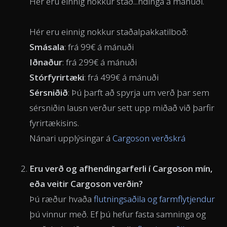
Hér eru einnig nokkur stað...ndinga á mánuði.
Hér eru einnig nokkur staðalpakkatilboð:
Smásala
: frá 99€ á mánuði
Iðnaður
: frá 299€ á mánuði
Stórfyrirtæki
: frá 499€ á mánuði
Sérsniðið
: Þú þarft að spyrja um verð þar sem
sérsniðin lausn verður sett upp miðað við þarfir
fyrirtækisins.
Nánari upplýsingar á
Cargoson verðskrá
Eru verð og afhendingarferli í Cargoson mín,
eða veitir Cargoson verðin?
Þú ræður hvaða
flutningsaðila og farmflytjendur
þú vinnur með. Ef þú hefur fasta samninga og