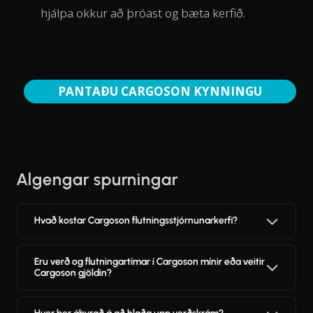
hjálpa okkur að þróast og bæta kerfið.
PANTAÐU CARGOSON KYNNINGU
Algengar spurningar
Hvað kostar Cargoson flutningsstjórnunarkerfi?
Eru verð og flutningartímar í Cargoson mínir eða veitir
Cargoson gjöldin?