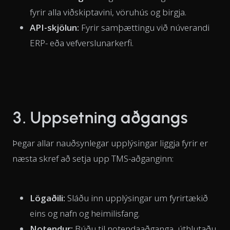
fyrir alla viðskiptavini, vöruhús og birgja.
API-skjölun:
Fyrir samþættingu við núverandi
ERP- eða vefverslunarkerfi.
3. Uppsetning aðgangs
Þegar allar nauðsynlegar upplýsingar liggja fyrir er
næsta skref að setja upp TMS-aðganginn:
Lögaðili:
Sláðu inn upplýsingar um fyrirtækið
eins og nafn og heimilisfang.
Notendur:
Búðu til notendaaðganga, úthlutaðu