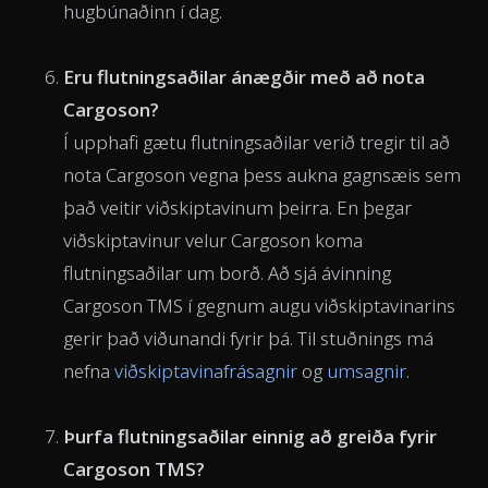
hugbúnaðinn í dag.
Eru flutningsaðilar ánægðir með að nota
Cargoson?
Í upphafi gætu flutningsaðilar verið tregir til að
nota Cargoson vegna þess aukna gagnsæis sem
það veitir viðskiptavinum þeirra. En þegar
viðskiptavinur velur Cargoson koma
flutningsaðilar um borð. Að sjá ávinning
Cargoson TMS í gegnum augu viðskiptavinarins
gerir það viðunandi fyrir þá. Til stuðnings má
nefna
viðskiptavinafrásagnir
og
umsagnir
.
Þurfa flutningsaðilar einnig að greiða fyrir
Cargoson TMS?