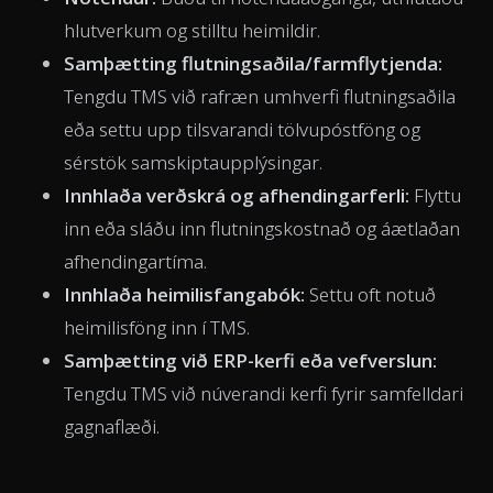
hlutverkum og stilltu heimildir.
Samþætting flutningsaðila/farmflytjenda:
Tengdu TMS við rafræn umhverfi flutningsaðila
eða settu upp tilsvarandi tölvupóstföng og
sérstök samskiptaupplýsingar.
Innhlaða verðskrá og afhendingarferli:
Flyttu
inn eða sláðu inn flutningskostnað og áætlaðan
afhendingartíma.
Innhlaða heimilisfangabók:
Settu oft notuð
heimilisföng inn í TMS.
Samþætting við ERP-kerfi eða vefverslun:
Tengdu TMS við núverandi kerfi fyrir samfelldari
gagnaflæði.