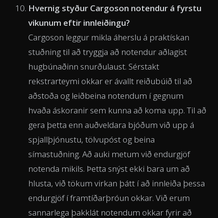
Hvernig styður Cargoson notendur á fyrstu
vikunum eftir innleiðingu?
Cargoson leggur mikla áherslu á praktískan
stuðning til að tryggja að notendur aðlagist
hugbúnaðinn snurðulaust. Sérstakt
rekstrarteymi okkar er ávallt reiðubúið til að
aðstoða og leiðbeina notendum í gegnum
hvaða áskoranir sem kunna að koma upp. Til að
gera þetta enn auðveldara bjóðum við upp á
spjallþjónustu, tölvupóst og beina
símastuðning. Að auki metum við endurgjöf
notenda mikils. Þetta snýst ekki bara um að
hlusta, við tökum virkan þátt í að innleiða þessa
endurgjöf í framtíðarþróun okkar. Við erum
sannarlega þakklát notendum okkar fyrir að