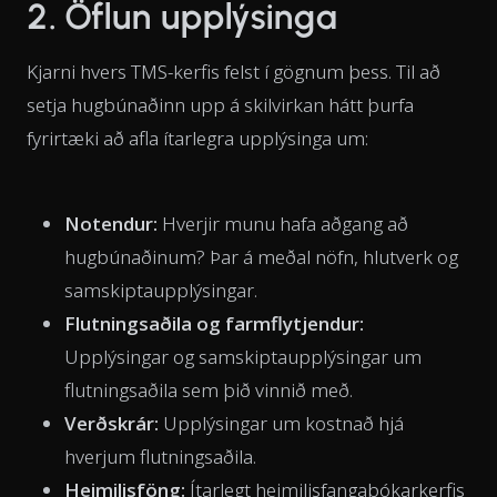
2. Öflun upplýsinga
Kjarni hvers TMS-kerfis felst í gögnum þess. Til að
setja hugbúnaðinn upp á skilvirkan hátt þurfa
fyrirtæki að afla ítarlegra upplýsinga um:
Notendur:
Hverjir munu hafa aðgang að
hugbúnaðinum? Þar á meðal nöfn, hlutverk og
samskiptaupplýsingar.
Flutningsaðila og farmflytjendur:
Upplýsingar og samskiptaupplýsingar um
flutningsaðila sem þið vinnið með.
Verðskrár:
Upplýsingar um kostnað hjá
hverjum flutningsaðila.
Heimilisföng:
Ítarlegt heimilisfangabókarkerfis