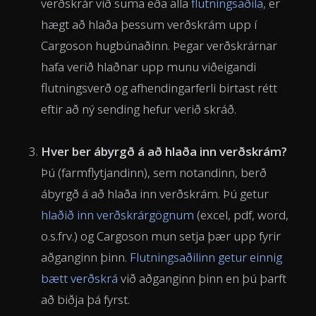
verðskrár við suma eða alla
flutningsaðila
, er
hægt að hlaða þessum verðskrám upp í
Cargoson hugbúnaðinn. Þegar verðskrárnar
hafa verið hlaðnar upp munu viðeigandi
flutningsverð og afhendingarferli birtast rétt
eftir að ný sending hefur verið skráð.
Hver ber ábyrgð á að hlaða inn verðskrám?
Þú (farmflytjandinn), sem notandinn, berð
ábyrgð á að hlaða inn verðskrám. Þú getur
hlaðið inn verðskrárgögnum
(excel, pdf, word,
o.s.frv.) og Cargoson mun setja þær upp fyrir
aðganginn þinn.
Flutningsaðilinn getur einnig
bætt verðskrá
við aðganginn þinn en þú þarft
að biðja þá fyrst.