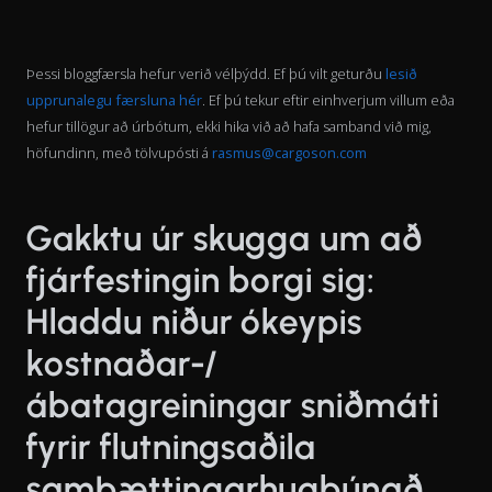
Þessi bloggfærsla hefur verið vélþýdd. Ef þú vilt geturðu
lesið
upprunalegu færsluna hér
. Ef þú tekur eftir einhverjum villum eða
hefur tillögur að úrbótum, ekki hika við að hafa samband við mig,
höfundinn, með tölvupósti á
rasmus@cargoson.com
Gakktu úr skugga um að
fjárfestingin borgi sig:
Hladdu niður ókeypis
kostnaðar-/
ábatagreiningar sniðmáti
fyrir flutningsaðila
samþættingarhugbúnað