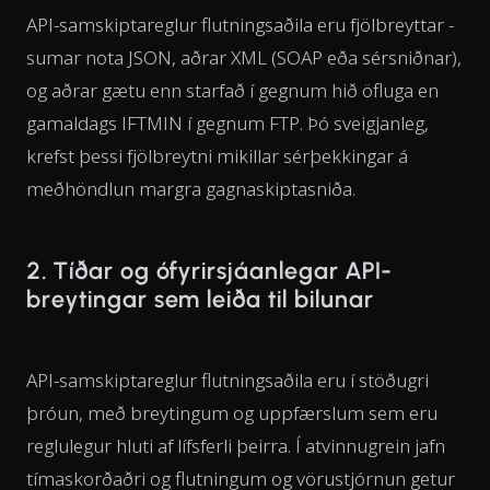
API-samskiptareglur flutningsaðila eru fjölbreyttar -
sumar nota JSON, aðrar XML (SOAP eða sérsniðnar),
og aðrar gætu enn starfað í gegnum hið öfluga en
gamaldags IFTMIN í gegnum FTP. Þó sveigjanleg,
krefst þessi fjölbreytni mikillar sérþekkingar á
meðhöndlun margra gagnaskiptasniða.
2. Tíðar og ófyrirsjáanlegar API-
breytingar sem leiða til bilunar
API-samskiptareglur flutningsaðila eru í stöðugri
þróun, með breytingum og uppfærslum sem eru
reglulegur hluti af lífsferli þeirra. Í atvinnugrein jafn
tímaskorðaðri og flutningum og vörustjórnun getur