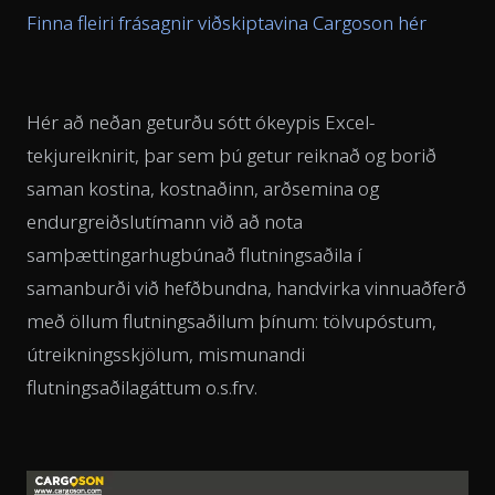
Finna fleiri frásagnir viðskiptavina Cargoson hér
Hér að neðan geturðu sótt ókeypis Excel-
tekjureiknirit, þar sem þú getur reiknað og borið
saman kostina, kostnaðinn, arðsemina og
endurgreiðslutímann við að nota
samþættingarhugbúnað flutningsaðila í
samanburði við hefðbundna, handvirka vinnuaðferð
með öllum flutningsaðilum þínum: tölvupóstum,
útreikningsskjölum, mismunandi
flutningsaðilagáttum o.s.frv.