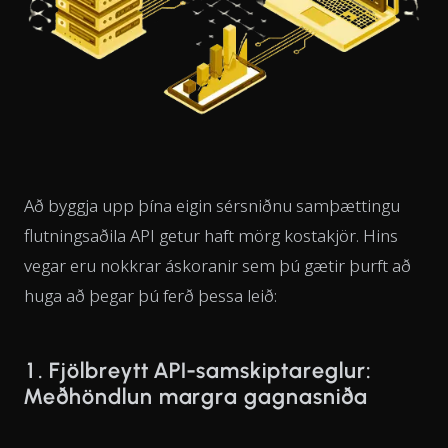
Að byggja upp þína eigin sérsniðnu samþættingu
flutningsaðila API getur haft mörg kostakjör. Hins
vegar eru nokkrar áskoranir sem þú gætir þurft að
huga að þegar þú ferð þessa leið:
1. Fjölbreytt API-samskiptareglur:
Meðhöndlun margra gagnasniða