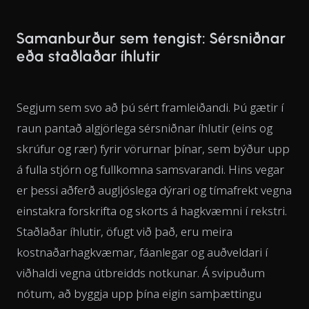
Samanburður sem tengist: Sérsniðnar
eða staðlaðar íhlutir
Segjum sem svo að þú sért framleiðandi. Þú gætir í
raun pantað algjörlega sérsniðnar íhlutir (eins og
skrúfur og rær) fyrir vörurnar þínar, sem býður upp
á fulla stjórn og fullkomna samsvarandi. Hins vegar
er þessi aðferð augljóslega dýrari og tímafrekt vegna
einstakra forskrifta og skorts á hagkvæmni í rekstri.
Staðlaðar íhlutir, öfugt við það, eru meira
kostnaðarhagkvæmar, fáanlegar og auðveldari í
viðhaldi vegna útbreidds notkunar. Á svipuðum
nótum, að byggja upp þína eigin samþættingu