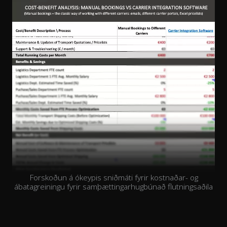
Forskoðun á ókeypis sniðmáti fyrir kostnaðar- og
ábatagreiningu fyrir samþættingarhugbúnað flutningsaðila