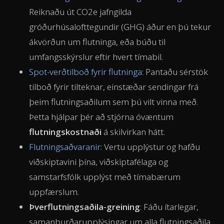
Reiknaðu út CO2e jafngilda
gróðurhúsalofttegundir (GHG) áður en þú tekur
ákvörðun um flutninga, eða búðu til
umfangsskýrslur eftir hvert tímabil.
Spot-verðtilboð fyrir flutninga
: Pantaðu sérstök
tilboð fyrir tilteknar, einstæðar sendingar frá
þeim flutningsaðilum sem þú vilt vinna með.
Þetta hjálpar þér að stjórna óvæntum
flutningskostnaði
á skilvirkan hátt.
Flutningsaðvaranir
: Vertu upplýstur og hafðu
viðskiptavini þína, viðskiptafélaga og
samstarfsfólk upplýst með tímabærum
uppfærslum.
Þverflutningsaðila-greining
: Fáðu ítarlegar,
samanburðarupplýsingar um alla flutningsaðila