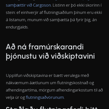
samþættir við Cargoson
. Listinn er þó ekki skorinn í
stein: ef einhverjir af flutningsaðilum þínum eru ekki
á listanum, munum við samþætta þá fyrir þig, án
endurgjalds.
Að ná framúrskarandi
þjónustu við viðskiptavini
Upplifun viðskiptavina er bætt verulega með
nákvæmum áætlunum um flutningskostnað og
afhendingartíma, mörgum afhendingarkostum til að
velja úr og
flutningsaðvörunum
.