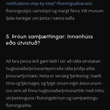
notifications-step-by-step">flutningsaðvaranir
,
flutningsskjöl, samskipti og margt fleira. Við munum
fjalla ítarlegar um þetta í næsta kafla.
5. Þróun samþættingar: Innanhúss
eða útvistuð?
Að fara þessa leið gæti falið í sér að ráða sérstakan
hugbúnaðarþróunarteymi eða ráða þriðja aðila
þróunarfyrirtæki. Þetta er veruleg fjárfesting í bæði
tíma og fjármagni, og fylgir sínum eigin áskorunum -
svo sem að finna hugbúnaðarþróunarfólk með réttu
sérþekkinguna í flutningsferlum og samþættingu
flutningsaðila.