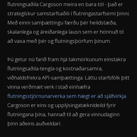
flutningsaðila Cargoson meira en bara tól - það er
strategískur samstarfsaðili í flutningastarfsemi þinni.
Með einni samþættingu færðu þér heildstæða,
skalanlega og áreiðanlega lausn sem er hönnuð til
að vaxa með þér og flutningsþörfum þínum.
Þú getur nú farið fram hjá takmörkunum einstakra
flutningsaðila-tengla og kostnaðarsamra,
viðhaldsfrekra API-samþættinga. Láttu starfsfólk þitt
vinna verðmæt verk í stað einhæfra
flutningsstjórnunarverka sem hægt er að sjálfvirkja
.
Cargoson er eins og upplýsingatæknideild fyrir
flutningana þína, hannað til að gera vinnudaginn
þinn aðeins auðveldari.