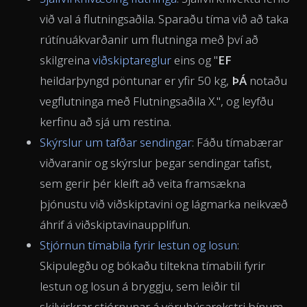
við val á flutningsaðila. Sparaðu tíma við að taka
rútínuákvarðanir um flutninga með því að
skilgreina
viðskiptareglur
eins og "
EF
heildarþyngd pöntunar er yfir 50 kg,
ÞÁ
notaðu
vegflutninga með Flutningsaðila X.", og leyfðu
kerfinu að sjá um restina.
Skýrslur um tafðar sendingar
: Fáðu tímabærar
viðvaranir og skýrslur þegar sendingar tafist,
sem gerir þér kleift að veita framsækna
þjónustu við viðskiptavini og lágmarka neikvæð
áhrif á viðskiptavinaupplifun.
Stjórnun tímabila fyrir lestun og losun
:
Skipulegðu og bókaðu tiltekna tímabili fyrir
lestun og losun á bryggju, sem leiðir til
skilvirkrar stjórnunar á vöruhúsarekstri þínum.