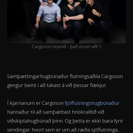
Cargoson teymið - það erum við! :)
Samþættingarhugbúnaður flutningsaðila Cargoson
gengur beint í að takast á við þessar flækjur.
Í kjarnanum er Cargoson
fjölflutningshugbúnaður
hannaður til að samþættast hnökralítið við
viðskiptahugbúnað þinn. Og þetta er ekki bara fyrir
sendingar: hvort sem er um að ræða sjóflutninga,