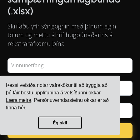
(.xlsx)
Skrifaðu yfir sýnigögnin með þínum eigin
tölum og mettu áhrif hugbúnaðarins á
rekstrarafkomu þína
Vinnunetfang
Þessi vefsíða notar vafrakökur til að tryggja að
Fullt nafn
þú fáir bestu upplifunina á vefsíðunni okkar.
Læra meira
. Persónuverndarstefnu okkar er að
finna
hér
.
Nafn fyrirtækis
Ég skil