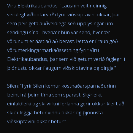
Viru Elektrikaubandus: "
Lausnin veitir einnig
verulegt viðbótarvirði fyrir viðskiptavini okkar, þar
sem þeir geta auðveldlega séð upplýsingar um
sendingu sína - hvenær hún var send, hvenær
vörunum er áætlað að berast. Þetta er í raun góð
vörumerkingarmarkaðssetning fyrir Viru
Elektrikaubandus, þar sem við getum verið faglegri í
þjónustu okkar í augum viðskiptavina og birgja.
"
Silen: "
Fyrir Silen kemur kostnaðarsparnaðurinn
beint frá þeim tíma sem sparast. Skýrleiki,
einfaldleiki og skilvirkni ferlanna gerir okkur kleift að
skipuleggja betur vinnu okkar og þjónusta
viðskiptavini okkar betur.
"