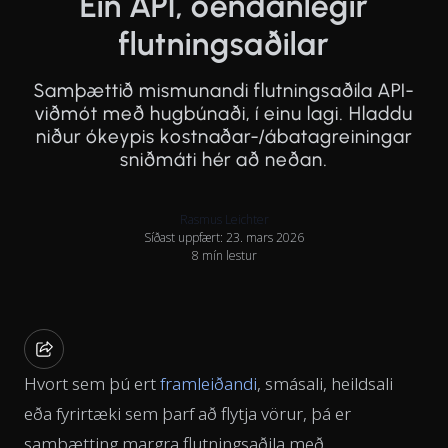
Ein API, óendanlegir
flutningsaðilar
Samþættið mismunandi flutningsaðila API-
viðmót með hugbúnaði, í einu lagi. Hladdu
niður ókeypis kostnaðar-/ábatagreiningar
sniðmáti hér að neðan.
Rasmus Leichter
Síðast uppfært: 23. mars 2026
8 mín lestur
Hvort sem þú ert
framleiðandi
, smásali, heildsali
eða fyrirtæki sem þarf að flytja vörur, þá er
samþætting margra flutningsaðila með