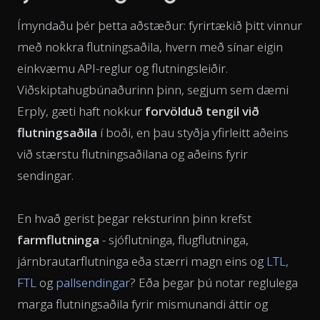
Ímyndaðu þér þetta aðstæður: fyrirtækið þitt vinnur
með nokkra flutningsaðila, hvern með sínar eigin
einkvæmu API-reglur og flutningsleiðir.
Viðskiptahugbúnaðurinn þinn, segjum sem dæmi
Erply, gæti haft nokkur
forvölduð tengil við
flutningsaðila
í boði, en þau styðja yfirleitt aðeins
við stærstu flutningsaðilana og aðeins fyrir
sendingar.
En hvað gerist þegar reksturinn þinn krefst
farmflutninga
- sjóflutninga, flugflutninga,
járnbrautarflutninga eða stærri magn eins og
LTL,
FTL
og
pallsendingar
? Eða þegar þú notar reglulega
marga flutningsaðila fyrir mismunandi áttir og