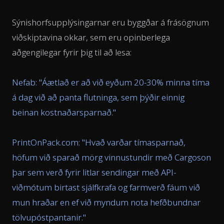
Sýnishorfsupplýsingarnar eru byggðar á frásögnum
viðskiptavina okkar, sem eru opinberlega
aðgengilegar fyrir þig til að lesa:
Nefab: "
Áætlað er að við eyðum 20-30% minna tíma
á dag við að panta flutninga, sem þýðir einnig
beinan kostnaðarsparnað.
"
PrintOnPack.com: "
Hvað varðar tímasparnað,
höfum við sparað mörg vinnustundir með Cargoson
þar sem verð fyrir litlar sendingar með API-
viðmótum birtast sjálfkrafa og farmverð fáum við
mun hraðar en ef við myndum nota hefðbundnar
tölvupóstpantanir.
"