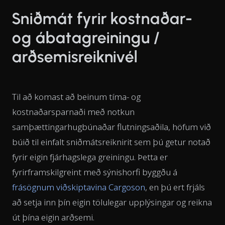
Sniðmát fyrir kostnaðar-
og ábatagreiningu /
arðsemisreiknivél
Til að komast að beinum tíma- og
kostnaðarsparnaði með notkun
samþættingarhugbúnaðar flutningsaðila, höfum við
búið til einfalt sniðmátsreiknirit sem þú getur notað
fyrir eigin fjárhagslega greiningu. Þetta er
fyrirframskilgreint með sýnishorfi byggðu á
frásögnum viðskiptavina Cargoson
, en þú ert frjáls
að setja inn þín eigin tölulegar upplýsingar og reikna
út þína eigin arðsemi.