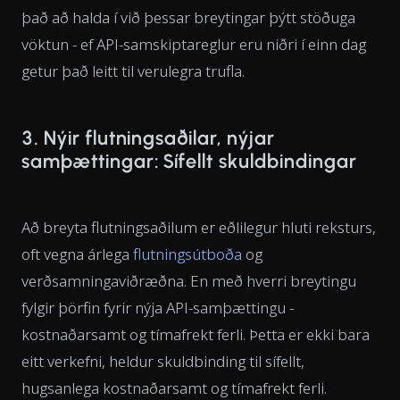
það að halda í við þessar breytingar þýtt stöðuga
vöktun - ef API-samskiptareglur eru niðri í einn dag
getur það leitt til verulegra trufla.
3. Nýir flutningsaðilar, nýjar
samþættingar: Sífellt skuldbindingar
Að breyta flutningsaðilum er eðlilegur hluti reksturs,
oft vegna árlega
flutningsútboða
og
verðsamningaviðræðna. En með hverri breytingu
fylgir þörfin fyrir nýja API-samþættingu -
kostnaðarsamt og tímafrekt ferli. Þetta er ekki bara
eitt verkefni, heldur skuldbinding til sífellt,
hugsanlega kostnaðarsamt og tímafrekt ferli.