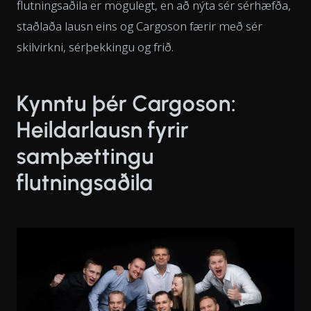
flutningsaðila er mögulegt, en að nýta sér sérhæfða,
staðlaða lausn eins og Cargoson færir með sér
skilvirkni, sérþekkingu og frið.
Kynntu þér Cargoson:
Heildarlausn fyrir
samþættingu
flutningsaðila