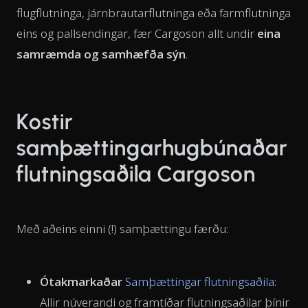
flugflutninga, járnbrautarflutninga eða farmflutninga
eins og pallsendingar, fær Cargoson allt undir
eina
samræmda og samhæfða sýn
.
Kostir
samþættingarhugbúnaðar
flutningsaðila Cargoson
Með aðeins einni (!) samþættingu færðu:
Ótakmarkaðar
Samþættingar flutningsaðila
:
Allir núverandi og framtíðar flutningsaðilar þínir