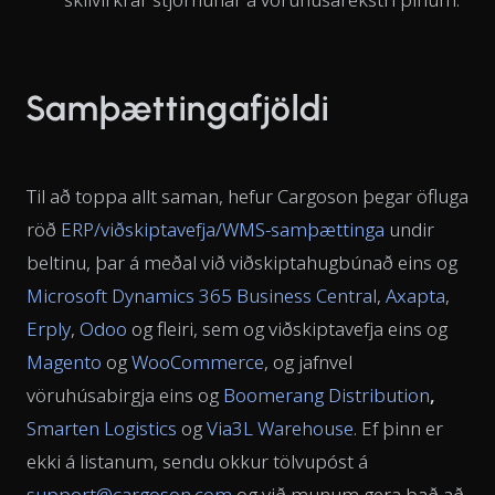
Samþættingafjöldi
Til að toppa allt saman, hefur Cargoson þegar öfluga
röð
ERP/viðskiptavefja/WMS-samþættinga
undir
beltinu, þar á meðal við viðskiptahugbúnað eins og
Microsoft Dynamics 365 Business Central
,
Axapta
,
Erply
,
Odoo
og fleiri, sem og viðskiptavefja eins og
Magento
og
WooCommerce
, og jafnvel
vöruhúsabirgja eins og
Boomerang Distribution
,
Smarten Logistics
og
Via3L Warehouse
. Ef þinn er
ekki á listanum, sendu okkur tölvupóst á
support@cargoson.com
og við munum gera það að