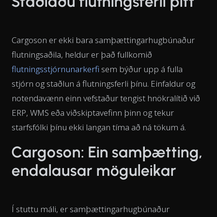
Staðlaðu flutningsferli þitt
Cargoson er ekki bara samþættingarhugbúnaður
flutningsaðila, heldur er það fullkomið
flutningsstjórnunarkerfi
sem býður upp á
fulla
stjórn og staðlun á flutningsferli þínu. Einfaldur og
notendavænn einn vefstaður tengist hnökralítið við
ERP, WMS eða viðskiptavefinn þinn og tekur
starfsfólki þínu ekki langan tíma að ná tökum á.
Cargoson: Ein samþætting,
endalausar möguleikar
Í stuttu máli, er samþættingarhugbúnaður