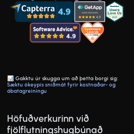
📊 Gakktu úr skugga um að þetta borgi sig:
Sæktu ókeypis sniðmát fyrir kostnaðar- og
ábatagreiningu
Höfuðverkurinn við
fjölflutningshugbúnað