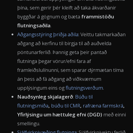
þína, sem gerir þér kleift að taka ákvarðanir
byggðar á gögnum og bæta
frammistöðu
flutningsaðila
.
Aðgangsstýring þriðja aðila
: Veittu takmarkaðan
aðgang að kerfinu til birgja til að auðvelda
pöntunarferlið. Þannig geta þeir pantað
flutninga þegar vörur/efni fara af
framleiðslulínunni, sem sparar dýrmætan tíma
án þess að fá aðgang að viðkvæmum
upplýsingum eins og
flutningsverðum
.
Nauðsynleg skjalagerð
:
Búðu til
flutningsmiða
,
búðu til CMR
,
rafræna farmskrá
,
Yfirlýsingu um hættuleg efni (DGD)
með einni
smellingu.
Sjálfvirknivæðing flutninga
: Sjálfvirknivektu ferlið