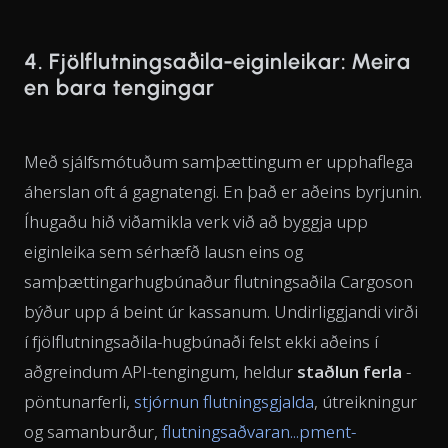
4. Fjölflutningsaðila-eiginleikar: Meira
en bara tengingar
Með sjálfsmótuðum samþættingum er upphaflega
áherslan oft á gagnatengi. En það er aðeins byrjunin.
Íhugaðu hið viðamikla verk við að byggja upp
eiginleika sem sérhæfð lausn eins og
samþættingarhugbúnaður flutningsaðila Cargoson
býður upp á beint úr kassanum. Undirliggjandi virði
í fjölflutningsaðila-hugbúnaði felst ekki aðeins í
aðgreindum API-tengingum, heldur
staðlun ferla
-
pöntunarferli,
stjórnun flutningsgjalda
, útreikningur
og samanburður,
flutningsaðvaran...pment-