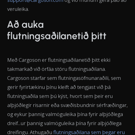
veruleika.
Að auka
flutningsaðilanetið þitt
Með Cargoson er flutningsaðilanetið þitt ekki
takmarkað við örfáa stóru flutningsaðilana.
Cargoson starfar sem flutningasöfnunaraðili, sem
gerir fyrirtækinu þínu kleift að tengjast við þá
flutningsaðila sem þú kýst, hvort sem þeir eru
alþjóðlegir risarnir eða svæðisbundnir sérfræðingar,
og eykur þannig valmöguleika þína fyrir alþjóðlega
dreif...ur þannig valmöguleika þína fyrir alþjóðlega
dreifingu. Athugaðu
flutningsaðilana sem þegar eru