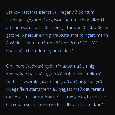
Estiko-Plastar (á íslensku): "
Þegar við pöntum
flutninga í gegnum Cargoson, höfum við tækifæri til
að finna samstarfsaðila sem getur boðið ekki aðeins
gott verð heldur einnig hraðasta afhendingartímann.
Á aðeins sex mánuðum höfum við náð 12-15%
sparnaði á farmflutningum okkar.
"
Onninen: "
Auðvitað þýðir tímasparnað einnig
kostnaðarsparnað, og þó við höfum ekki reiknað
þetta nákvæmlega, er öruggt að án Cargoson yrðu
líklega fleiri starfsmenn að fylgjast með öllu ferlinu
og færa efni samræðna inn í sameiginleg Excel-skjöl.
Cargoson sinnir þessu verki sjálfkrafa fyrir okkur.
"