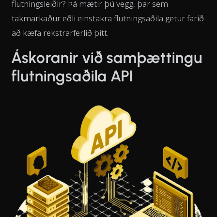
flutningsleiðir? Þá mætir þú vegg, þar sem
takmarkaður eðli einstakra flutningsaðila getur farið
að kæfa rekstrarferlið þitt.
Áskoranir við samþættingu
flutningsaðila API