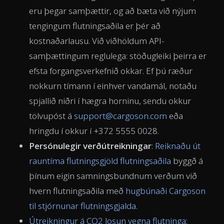
eru þegar samþættir, og að bæta við nýjum
tengingum flutningsaðila er þér að
kostnaðarlausu. Við viðhöldum API-
samþættingum reglulega: stöðugleiki þeirra er
efsta forgangsverkefnið okkar. Ef þú ræður
nokkurn tímann í einhver vandamál, notaðu
spjallið niðri í hægra horninu, sendu okkur
tölvupóst á
support@cargoson.com
eða
hringdu í okkur í +372 5555 0028.
Persónulegir verðútreikningar
:
Reiknaðu út
rauntíma flutningsgjöld flutningsaðila
byggð á
þínum eigin samningsbundnum verðum við
hvern flutningsaðila með
hugbúnaði Cargoson
til stjórnunar flutningsgjalda
.
Útreikningur á CO2 losun vegna flutninga
: