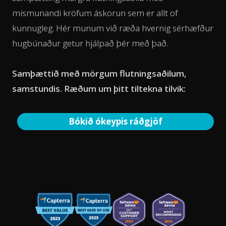
mismunandi kröfum áskorun sem er allt of
kunnugleg. Hér munum við ræða hvernig sérhæfður
hugbúnaður getur hjálpað þér með það.
Samþættið með mörgum flutningsaðilum,
samstundis. Ræðum um þitt tiltekna tilvik:
Bókið ókeypis ráðgjöf