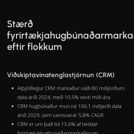
Stærð
fyrirtækjahugbúnaðarmarka
eftir flokkum
Viðskiptavinatenglastjórnun (CRM)
Alþjóðlegur CRM markaður náði 80 milljörðum
dala árið 2024, með 10,5% vexti milli ára
CRM hugbúnaður mun ná 106,1 milljarði dala
árið 2029, sem samsvarar 5,8% CAGR
CRM er um það bil 13,6% af heildar
fyrirtækjahugbúnaðarmarkaðinum