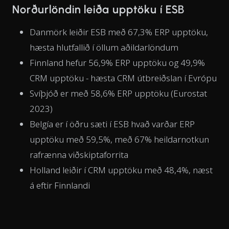
Norðurlöndin leiða upptöku í ESB
Danmörk leiðir ESB með 67,3% ERP upptöku,
hæsta hlutfallið í öllum aðildarlöndum
Finnland hefur 56,9% ERP upptöku og 49,9%
CRM upptöku - hæsta CRM útbreiðslan í Evrópu
Svíþjóð er með 58,6% ERP upptöku (Eurostat
2023)
Belgía er í öðru sæti í ESB hvað varðar ERP
upptöku með 59,5%, með 67% heildarnotkun
rafrænna viðskiptaforrita
Holland leiðir í CRM upptöku með 48,4%, næst
á eftir Finnlandi