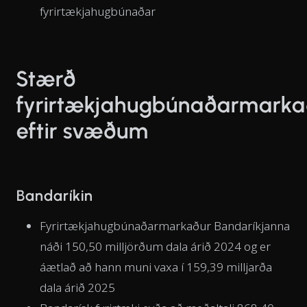
fyrirtækjahugbúnaðar
Stærð
fyrirtækjahugbúnaðarmarka
eftir svæðum
Bandaríkin
Fyrirtækjahugbúnaðarmarkaður Bandaríkjanna
náði 150,50 milljörðum dala árið 2024 og er
áætlað að hann muni vaxa í 159,39 milljarða
dala árið 2025