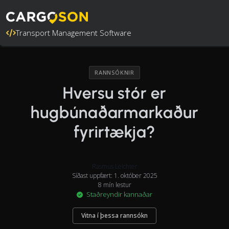
Transport Management Software
RANNSÓKNIR
Hversu stór er
hugbúnaðarmarkaður
fyrirtækja?
Rasmus Leichter
Síðast uppfært: 1. október 2025
8 mín lestur
Staðreyndir kannaðar
Vitna í þessa rannsókn