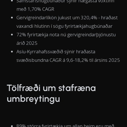
Samstarfshugbúnaður sýnir hægasta vöxtinn
með 1,70% CAGR
Gervigreindarlíkön jukust um 320,4% - hraðast
vaxandi hlutinn í sögu fyrirtækjahugbúnaðar
72% fyrirtækja nota nú gervigreindarþjónustu
árið 2025
Asíu-Kyrrahafssvæðið sýnir hraðasta
svæðisbundna CAGR á 9,6-18,2% til ársins 2025
Tölfræði um stafræna
umbreytingu
89% stórra fyrirtækja um allan heim eru með