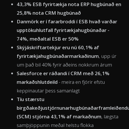
43,3% ESB fyrirtækja nota ERP hugbúnað en
25,8% nota CRM hugbúnað
Danmörk er í fararbroddi í ESB hvað varðar
upptökuhlutfall fyrirtækjahugbúnaðar -
74%, meðaltal ESB er 50%
Skýjáskriftartekjur eru nú 60,1% af
fyrirtækjahugbúnaðarmarkaðinum
, upp úr
um það bil 40% fyrir aðeins nokkrum árum
Salesforce er ráðandi í CRM með 26,1%
markaðshlutdeild
- meira en fjórir efstu
keppinautar þess samanlagt
Tíu stærstu
birgðakeðjustjórnunarhugbúnaðarframleiðendu
(SCM) stjórna 43,1% af markaðnum
, lægsta
samþjöppunin meðal helstu flokka