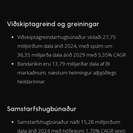
Viðskiptagreind og greiningar
Viðskiptagreindarhugbúnaður skilaði 27,75
milljörðum dala árið 2024, með spám um
36,35 milljarða dala árið 2029 með 5,35% CAGR
Bandaríkin eru 13,79 milljarðar dala af BI
markaðnum, næstum helmingur alþjóðlegs
heildarinnar
Samstarfshugbúnaður
Samstarfshugbúnaður náði 15,28 milljörðum
dala árið 2024 með hóflegum 1,70% CAGR vexti