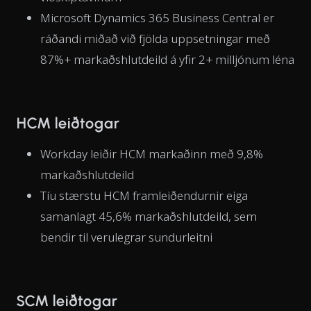
Microsoft Dynamics 365 Business Central er
ráðandi miðað við fjölda uppsetningar með
87%+ markaðshlutdeild á yfir 2+ milljónum léna
HCM leiðtogar
Workday leiðir HCM markaðinn með 9,8%
markaðshlutdeild
Tíu stærstu HCM framleiðendurnir eiga
samanlagt 45,6% markaðshlutdeild, sem
bendir til verulegrar sundurleitni
SCM leiðtogar