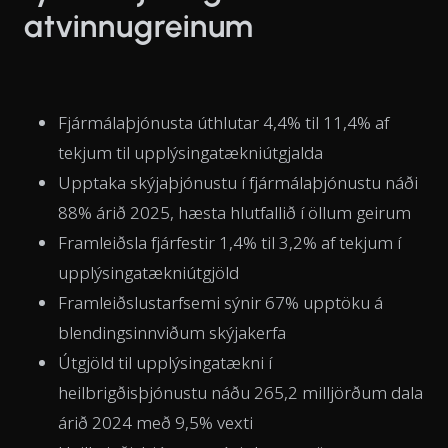
atvinnugreinum
Fjármálaþjónusta úthlutar 4,4% til 11,4% af
tekjum til upplýsingatækniútgjalda
Upptaka skýjaþjónustu í fjármálaþjónustu náði
88% árið 2025, hæsta hlutfallið í öllum geirum
Framleiðsla fjárfestir 1,4% til 3,2% af tekjum í
upplýsingatækniútgjöld
Framleiðslustarfsemi sýnir 67% upptöku á
blendingsinnviðum skýjakerfa
Útgjöld til upplýsingatækni í
heilbrigðisþjónustu náðu 265,2 milljörðum dala
árið 2024 með 9,5% vexti