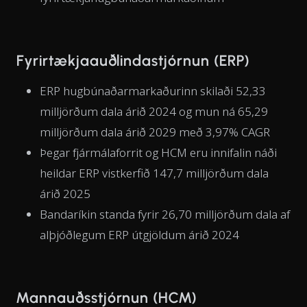
Fyrirtækjaauðlindastjórnun (ERP)
ERP hugbúnaðarmarkaðurinn skilaði 52,33
milljörðum dala árið 2024 og mun ná 65,29
milljörðum dala árið 2029 með 3,97% CAGR
Þegar fjármálaforrit og HCM eru innifalin náði
heildar ERP vistkerfið 147,7 milljörðum dala
árið 2025
Bandaríkin standa fyrir 26,70 milljörðum dala af
alþjóðlegum ERP útgjöldum árið 2024
Mannauðsstjórnun (HCM)