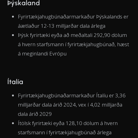
Þýskaland
Fyrirtækjahugbúnaðarmarkaður Þýskalands er
áætlaður 12-13 milljarðar dala árlega
Þýsk fyrirtæki eyða að meðaltali 292,90 dölum
á hvern starfsmann í fyrirtækjahugbúnað, hæst
á meginlandi Evrópu
Ítalía
Fyrirtækjahugbúnaðarmarkaður Ítalíu er 3,36
milljarðar dala árið 2024, vex í 4,02 milljarða
dala árið 2029
Ítölsk fyrirtæki eyða 128,10 dölum á hvern
starfsmann í fyrirtækjahugbúnað árlega