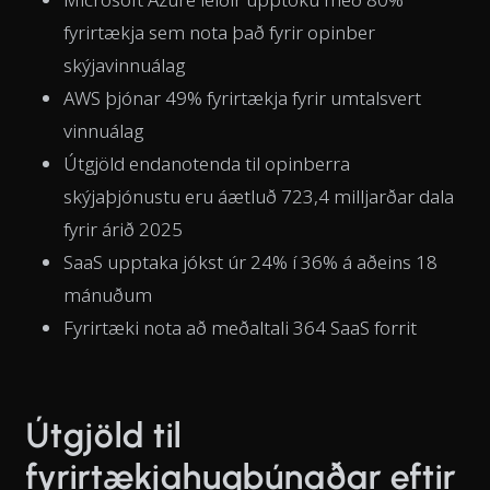
fyrirtækja sem nota það fyrir opinber
skýjavinnuálag
AWS þjónar 49% fyrirtækja fyrir umtalsvert
vinnuálag
Útgjöld endanotenda til opinberra
skýjaþjónustu eru áætluð 723,4 milljarðar dala
fyrir árið 2025
SaaS upptaka jókst úr 24% í 36% á aðeins 18
mánuðum
Fyrirtæki nota að meðaltali 364 SaaS forrit
Útgjöld til
fyrirtækjahugbúnaðar eftir