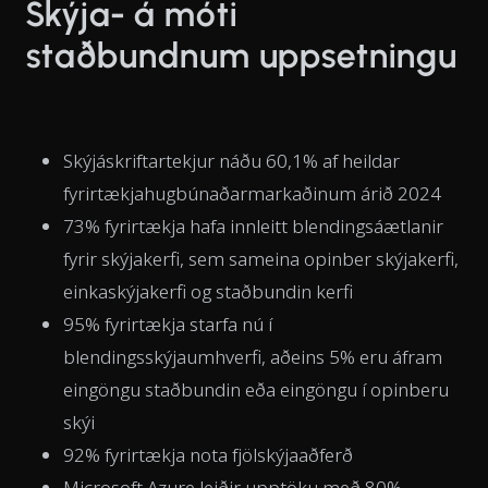
Skýja- á móti
staðbundnum uppsetningu
Skýjáskriftartekjur náðu 60,1% af heildar
fyrirtækjahugbúnaðarmarkaðinum árið 2024
73% fyrirtækja hafa innleitt blendingsáætlanir
fyrir skýjakerfi, sem sameina opinber skýjakerfi,
einkaskýjakerfi og staðbundin kerfi
95% fyrirtækja starfa nú í
blendingsskýjaumhverfi, aðeins 5% eru áfram
eingöngu staðbundin eða eingöngu í opinberu
skýi
92% fyrirtækja nota fjölskýjaaðferð
Microsoft Azure leiðir upptöku með 80%