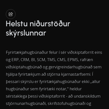
Helstu niðurstöður
skýrslunnar
Fyrirtækjahugbúnaður felur í sér viðskiptaforrit eins
og ERP, CRM, BI, SCM, TMS, CMS, EPMS, rafræn
viðskiptahugbúnað og gervigreindarhugbúnað sem
hjálpa fyrirtækjum að stjórna kjarnastarfsemi. Í
þessari skýrslu er fyrirtækjahugbúnaður ekki „allur
hugbúnaður sem fyrirtæki notar," heldur
sérstaklega þessi viðskiptaforrit - að undanskildum
stjórnunarhugbúnaði, skrifstofuhugbúnaði og