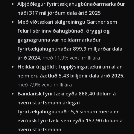
Alþjóðlegur fyrirtækjahugbúnaðarmarkaður
náði 317 milljörðum dala árið 2025
Með víðtækari skilgreiningu Gartner sem
felur í sér innviðahugbúnað, öryggi og
gagnagrunna var heildarmarkaður
fyrirtækjahugbúnaðar 899,9 milljarðar dala
árið 2024
, með 11,9% vexti milli ára
Heildar útgjöld til upplýsingatækni um allan
heim eru áætluð 5,43 billjónir dala árið 2025
,
með 7,9% vexti milli ára
Bandarísk fyrirtæki eyða 868,40 dölum á
hvern starfsmann árlega í
fyrirtækjahugbúnað - 5,5 sinnum meira en
evrópsk fyrirtæki sem eyða 157,90 dölum á
hvern starfsmann