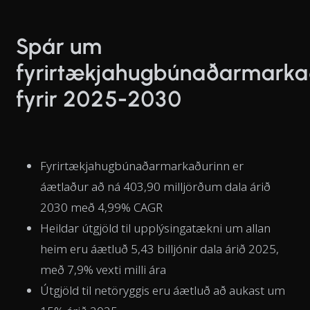
Spár um
fyrirtækjahugbúnaðarmark
fyrir 2025-2030
Fyrirtækjahugbúnaðarmarkaðurinn er
áætlaður að ná 403,90 milljörðum dala árið
2030 með 4,99% CAGR
Heildar útgjöld til upplýsingatækni um allan
heim eru áætluð 5,43 billjónir dala árið 2025,
með 7,9% vexti milli ára
Útgjöld til netöryggis eru áætluð að aukast um