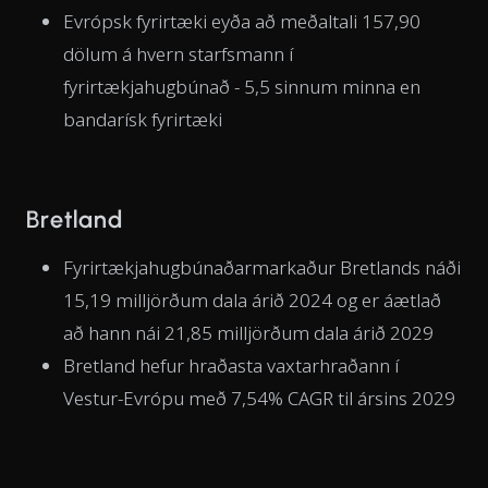
Evrópsk fyrirtæki eyða að meðaltali 157,90
dölum á hvern starfsmann í
fyrirtækjahugbúnað - 5,5 sinnum minna en
bandarísk fyrirtæki
Bretland
Fyrirtækjahugbúnaðarmarkaður Bretlands náði
15,19 milljörðum dala árið 2024 og er áætlað
að hann nái 21,85 milljörðum dala árið 2029
Bretland hefur hraðasta vaxtarhraðann í
Vestur-Evrópu með 7,54% CAGR til ársins 2029