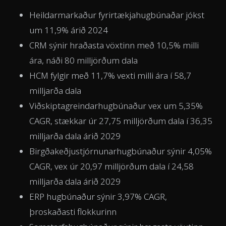
Heildarmarkaður fyrirtækjahugbúnaðar jókst
um 11,9% árið 2024
CRM sýnir hraðasta vöxtinn með 10,5% milli
ára, náði 80 milljörðum dala
HCM fylgir með 11,7% vexti milli ára í 58,7
milljarða dala
Viðskiptagreindarhugbúnaður vex um 5,35%
CAGR, stækkar úr 27,75 milljörðum dala í 36,35
milljarða dala árið 2029
Birgðakeðjustjórnunarhugbúnaður sýnir 4,05%
CAGR, vex úr 20,97 milljörðum dala í 24,58
milljarða dala árið 2029
ERP hugbúnaður sýnir 3,97% CAGR,
þroskaðasti flokkurinn