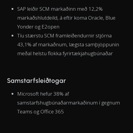
SAP leiðir SCM markaðinn með 12,2%
markaðshlutdeild, á eftir koma Oracle, Blue
Yonder og E2open
Tíu stærstu SCM framleiðendurnir stjórna
43,1% af markaðnum, lægsta samþjöppunin
meðal helstu flokka fyrirtækjahugbúnaðar
Samstarfsleiðtogar
Microsoft hefur 38% af
samstarfshugbúnaðarmarkaðinum í gegnum
Teams og Office 365