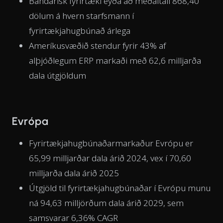
Bandarísk fyrirtæki eyða að meðaltali 868,40
dölum á hvern starfsmann í
fyrirtækjahugbúnað árlega
Ameríkusvæðið stendur fyrir 43% af
alþjóðlegum ERP markaði með 62,6 milljarða
dala útgjöldum
Evrópa
Fyrirtækjahugbúnaðarmarkaður Evrópu er
65,99 milljarðar dala árið 2024, vex í 70,60
milljarða dala árið 2025
Útgjöld til fyrirtækjahugbúnaðar í Evrópu munu
ná 94,63 milljörðum dala árið 2029, sem
samsvarar 6,36% CAGR