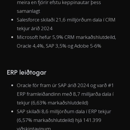
meira en fjórir efstu keppinautar þess
samanlagt
Salesforce skilaði 21,6 milljörðum dala í CRM
tekjur árið 2024
Microsoft hefur 5,9% CRM markaðshlutdeild,
Oracle 4,4%, SAP 3,5% og Adobe 5-6%
ERP leiðtogar
Oracle fór fram úr SAP árið 2024 og varð #1
ERP framleiðandinn með 8,7 milljarða dala í
tekjur (6,63% markaðshlutdeild)
SAP skilaði 8,6 milljörðum dala í ERP tekjur
(6,57% markaðshlutdeild) hjá 141.399
viðskiptavinum