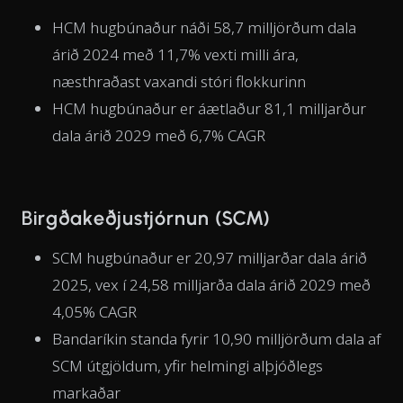
HCM hugbúnaður náði 58,7 milljörðum dala
árið 2024 með 11,7% vexti milli ára,
næsthraðast vaxandi stóri flokkurinn
HCM hugbúnaður er áætlaður 81,1 milljarður
dala árið 2029 með 6,7% CAGR
Birgðakeðjustjórnun (SCM)
SCM hugbúnaður er 20,97 milljarðar dala árið
2025, vex í 24,58 milljarða dala árið 2029 með
4,05% CAGR
Bandaríkin standa fyrir 10,90 milljörðum dala af
SCM útgjöldum, yfir helmingi alþjóðlegs
markaðar