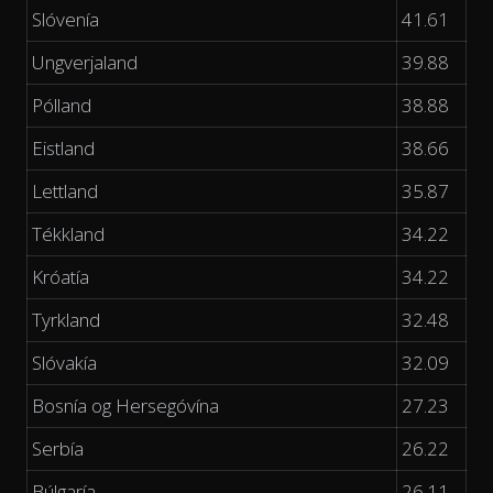
Slóvenía
41.61
Ungverjaland
39.88
Pólland
38.88
Eistland
38.66
Lettland
35.87
Tékkland
34.22
Króatía
34.22
Tyrkland
32.48
Slóvakía
32.09
Bosnía og Hersegóvína
27.23
Serbía
26.22
Búlgaría
26.11