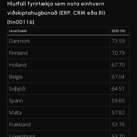
Hlutfall fyrirtækja sem nota einhvern
viðskiptahugbúnað (ERP, CRM eða BI)
[tin00116]
Land/Svæði
2023 (%)
Danmörk
73.59
Finnland
70.79
Holland
67.70
Belgía
67.04
Svíþjóð
64.51
Spánn
59.65
Malta
57.82
Frakkland
53.76
Lúxemborg
53.70