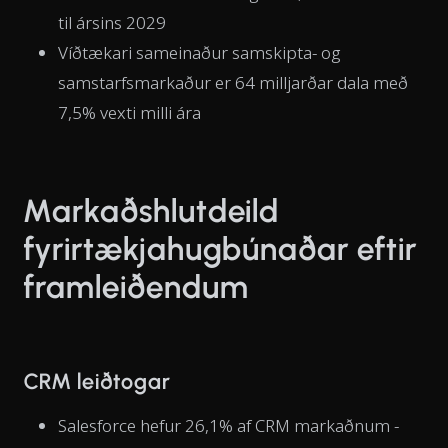
til ársins 2029
Víðtækari sameinaður samskipta- og
samstarfsmarkaður er 64 milljarðar dala með
7,5% vexti milli ára
Markaðshlutdeild
fyrirtækjahugbúnaðar eftir
framleiðendum
CRM leiðtogar
Salesforce hefur 26,1% af CRM markaðnum -