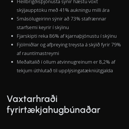
Heilbrigðisþjónusta sýnir hæstu vöxt
skýjaupptöku með 41% aukningu milli ára
Smásölugeirinn sýnir að 73% stafrænnar
starfsemi keyrir í skýinu
Fjarskipti reka 86% af kjarnaþjónustu í skýinu
Fjölmiðlar og afþreying treysta á skýið fyrir 79%
af rauntímastreymi
Meðaltalið í öllum atvinnugreinum er 8,2% af
tekjum úthlutað til upplýsingatækniútgjalda
Vaxtarhraði
fyrirtækjahugbúnaðar