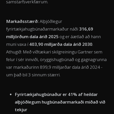
samstarfsverkfærum.
Markaðsstærð:
Alþjóðlegur
fyrirtækjahugbúnaðarmarkaður náði
316,69
milljörðum dala árið 2025
og er áætlað að hann
muni vaxa í
403,90 milljarða dala árið 2030
.
Athugið: Með víðtækari skilgreiningu Gartner sem
felur í sér innviði, öryggishugbúnað og gagnagrunna
var markaðurinn 899,9 milljarðar dala árið 2024 -
um það bil 3 sinnum stærri.
Fyrirtækjahugbúnaður er 41% af heildar
alþjóðlegum hugbúnaðarmarkaði miðað við
tekjur