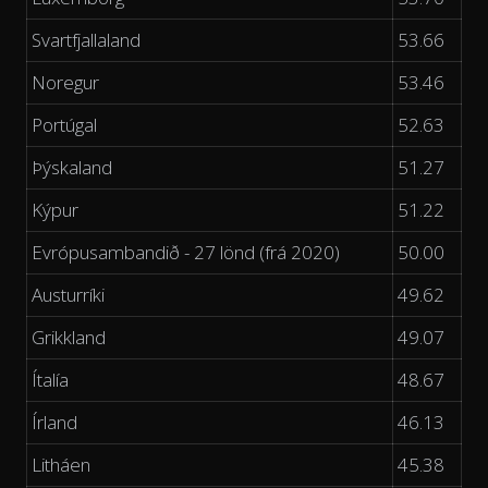
Svartfjallaland
53.66
Noregur
53.46
Portúgal
52.63
Þýskaland
51.27
Kýpur
51.22
Evrópusambandið - 27 lönd (frá 2020)
50.00
Austurríki
49.62
Grikkland
49.07
Ítalía
48.67
Írland
46.13
Litháen
45.38