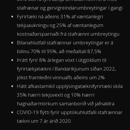
stafrænar og gervigreindarumbreytingar í gangi
Fyrirtæki ná aðeins 31% af væntanlegri
tekjuaukningu og 25% af væntanlegum
kostnaðarsparnaði frá stafrænni umbreytingu
Bilanahlutfall stafrænnar umbreytingar er á
bilinu 70% til 95%, að meðaltali 87,5%
Þrátt fyrir 8% árlegan vöxt í útgjöldum til
fyrirtækjatækni í Bandaríkjunum síðan 2022,
jókst framleiðni vinnuafls aðeins um 2%
Hátt afkastamikil upplýsingatæknifyrirtæki skila
35% hærri tekjuvexti og 10% hærri
hagnaðarmörkum samanborið við jafnaldra
COVID-19 flýtti fyrir upptökuhlutfalli stafrænnar
tækni um 7 ár árið 2020