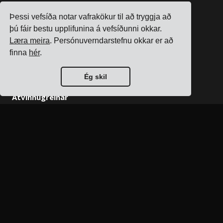
Fyrirtæki
Þessi vefsíða notar vafrakökur til að tryggja að
Eftirfylgni
þú fáir bestu upplifunina á vefsíðunni okkar.
Verðskrá
Læra meira
. Persónuverndarstefnu okkar er að
Viðskiptavinasögur
finna
hér
.
Hafðu samband
Vertu samstarfsaðili
Ég skil
Atvinnugreinar
Flutningsstjórnunarkerfi fyrir raftækjaframleiðendur
Flutningsstjórnunarkerfi fyrir efnaframleiðendur
Flutningsstjórnunarkerfi fyrir málm- og vélaframleiðendur
Flutningsstjórnunarkerfi fyrir prentun og pökkun
Sjá allar atvinnugreinar
Tilföng
Blogg
Tilvísanir