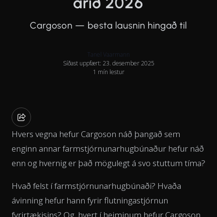
árið 2026
Cargoson — besta lausnin hingað til
Tanel Vaarmann
Síðast uppfært: 23. desember 2025
1 mín lestur
Hvers vegna hefur Cargoson náð þangað sem
enginn annar farmstjórnunarhugbúnaður hefur náð
enn og hvernig er það mögulegt á svo stuttum tíma?
Hvað felst í farmstjórnunarhugbúnaði? Hvaða
ávinning hefur hann fyrir flutningastjórnun
fyrirtækisins? Og, hvert í heiminum hefur Cargoson