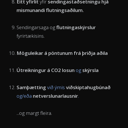
Eitt yfirlit
yfir
sendingastaðsetningu
hjá
mismunandi flutningsaðilum.
Sendingarsaga
og
flutningaskýrslur
fyrirtækisins.
Möguleikar á pöntunum frá þriðja aðila
Útreikningur á CO2 losun
og
skýrsla
Samþætting
við ýmis
viðskiptahugbúnað
og/eða
netverslunarlausnir
.
...og margt fleira.