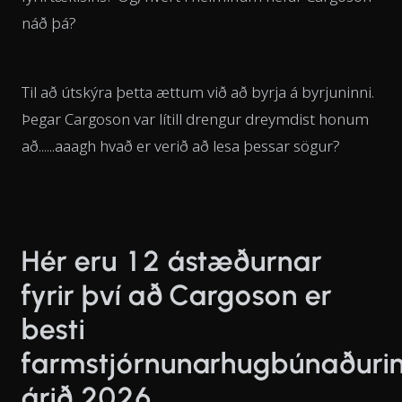
náð þá?
Til að útskýra þetta ættum við að byrja á byrjuninni.
Þegar Cargoson var lítill drengur dreymdist honum
að......aaagh hvað er verið að lesa þessar sögur?
Hér eru 12 ástæðurnar
fyrir því að Cargoson er
besti
farmstjórnunarhugbúnaðuri
árið 2026