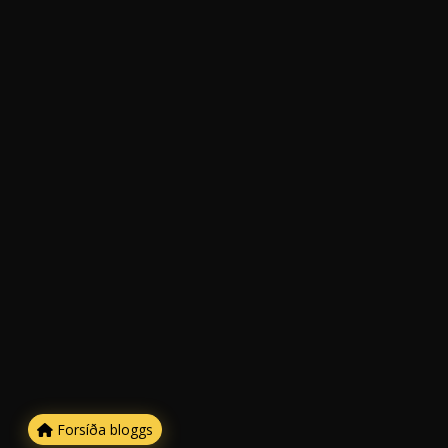
Forsíða bloggs