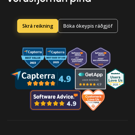
Skrá reikning
Bóka ókeypis ráðgjöf