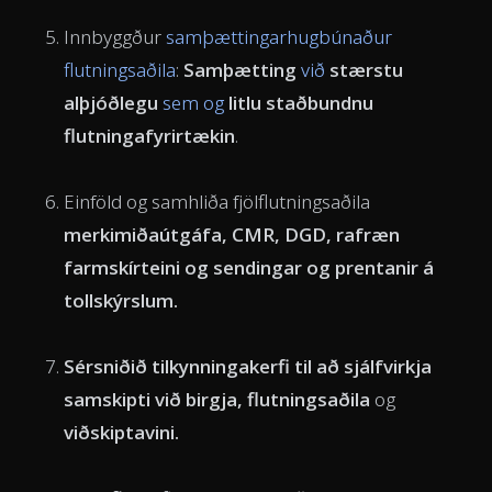
Innbyggður
samþættingarhugbúnaður
flutningsaðila
:
Samþætting
við
stærstu
alþjóðlegu
sem og
litlu staðbundnu
flutningafyrirtækin
.
Einföld og samhliða
fjölflutningsaðila
merkimiðaútgáfa,
CMR
, DGD,
rafræn
farmskírteini
og sendingar og prentanir á
tollskýrslum.
Sérsniðið
tilkynningakerfi til að sjálfvirkja
samskipti
við birgja, flutningsaðila
og
viðskiptavini.