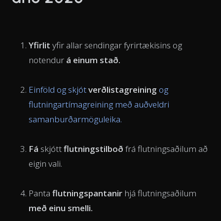
Yfirlit
yfir allar sendingar fyrirtækisins og
notendur
á einum stað.
Einföld og skjót
verðlistagreining
og
flutningartímagreining með auðveldri
samanburðarmöguleika.
Fá
skjótt
flutningstilboð
frá flutningsaðilum að
eigin vali.
Panta
flutningspantanir
hjá flutningsaðilum
með einu smelli.