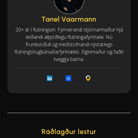
Tanel Vaarmann
20+ ár í flutningum. Fyrrverandi stjórnarmaður hjá
leiðandi alþjóðlegu flutningafyrirtæki. Nú
frumkvöðull og meðstofnandi nýstárlegs
flutningshugbúnaðarfyrirtækis. Eiginmaður og faðir
tveggja barna.
LinkedIn
Crunchbase
Cargoson
Ráðlagður lestur