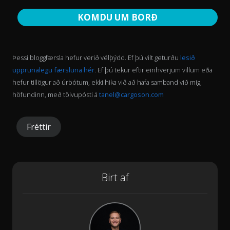
KOMDU UM BORÐ
Þessi bloggfærsla hefur verið vélþýdd. Ef þú vilt geturðu
lesið
upprunalegu færsluna hér
. Ef þú tekur eftir einhverjum villum eða
hefur tillögur að úrbótum, ekki hika við að hafa samband við mig,
höfundinn, með tölvupósti á
tanel@cargoson.com
Fréttir
Birt af