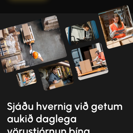
Sjáðu hvernig við getum
aukið daglega
vörustjórnun þína