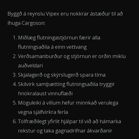
Byggð á reynslu Vipex eru nokkrar ástæður til að
íhuga Cargoson:
Miðlæg flutningastjórnun færir alla
flutningsaðila á einn vettvang
Verðsamanburður og stjórnun er orðin miklu
auðveldari
Skjalagerð og skýrslugerð spara tíma
Skilvirk samþætting flutningsaðila tryggir
hnökralaust vinnuflæði
Möguleiki á villum hefur minnkað verulega
vegna sjálfvirkra ferla
Tölfræðilegt yfirlit hjálpar til við að hámarka
rekstur og taka gagnadrifnar ákvarðanir