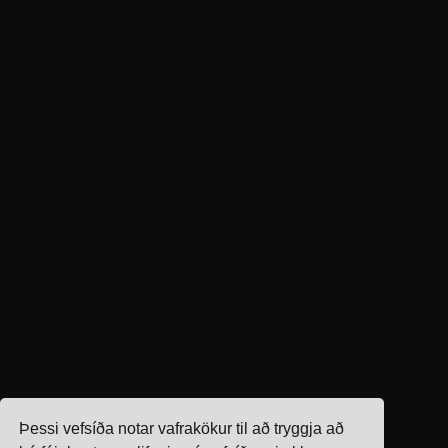
Þessi vefsíða notar vafrakökur til að tryggja að