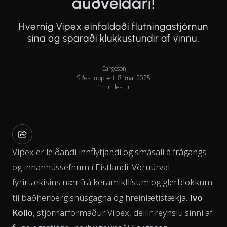
auðveldari!
Hvernig Vipex einfaldaði flutningastjórnun
sína og sparaði klukkustundir af vinnu.
Cargoson
Síðast uppfært: 8. maí 2025
1 mín lestur
Vipex er leiðandi innflytjandi og smásali á frágangs-
og innanhússefnum í Eistlandi. Vöruúrval
fyrirtækisins nær frá keramikflísum og glerblokkum
til baðherbergishúsgagna og hreinlætistækja.
Ivo
Kollo
, stjórnarformaður Vipex, deilir reynslu sinni af