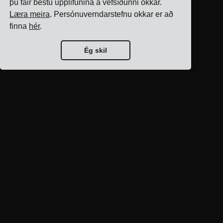
þú fáir bestu upplifunina á vefsíðunni okkar.
Læra meira
. Persónuverndarstefnu okkar er að
finna
hér
.
Ég skil
Forsíða bloggs