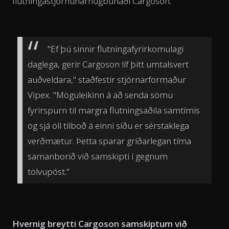
flutningastjórnunarhugbúnaði Cargoson.
"Ef þú sinnir flutningafyrirkomulagi
daglega, gerir Cargoson líf þitt umtalsvert
auðveldara," staðfestir stjórnarformaður
Vipex. "Möguleikinn á að senda sömu
fyrirspurn til margra flutningsaðila samtímis
og sjá öll tilboð á einni síðu er sérstaklega
verðmætur. Þetta sparar gríðarlegan tíma
samanborið við samskipti í gegnum
tölvupóst."
Hvernig breytti Cargoson samskiptum við