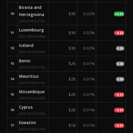
Bosnia and
$3B
0.02%
90
Herzegovina
+0.01
2005:
$1B
(0.01%)
Luxembourg
$3B
0.02%
91
−0.02
2005:
$3B
(0.04%)
Iceland
$3B
0.02%
92
0.00
2005:
$1B
(0.02%)
Benin
$2B
0.01%
93
0.00
2005:
$1B
(0.01%)
Mauritius
$2B
0.01%
94
0.00
2005:
$1B
(0.01%)
Mozambique
$2B
0.01%
95
−0.01
2005:
$1B
(0.02%)
Cyprus
$2B
0.01%
96
−0.01
2005:
$1B
(0.02%)
Eswatini
$1B
0.01%
97
−0.01
2005:
$1B
(0.01%)