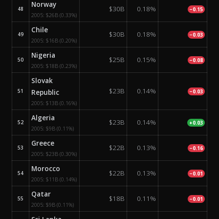
Norway
$30B
0.18%
48
−0.15
2005:
$26B
(0.33%)
Chile
$30B
0.18%
49
−0.03
2005:
$16B
(0.20%)
Nigeria
$25B
0.15%
50
−0.08
2005:
$18B
(0.23%)
Slovak
$23B
0.14%
51
Republic
−0.03
2005:
$13B
(0.16%)
Algeria
$23B
0.14%
52
+0.03
2005:
$9B
(0.11%)
Greece
$22B
0.13%
53
−0.16
2005:
$23B
(0.30%)
Morocco
$22B
0.13%
54
−0.01
2005:
$11B
(0.14%)
Qatar
$18B
0.11%
55
−0.01
2005:
$9B
(0.11%)