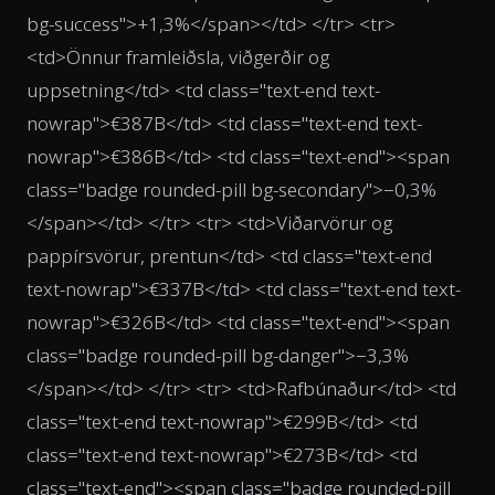
bg-success">+1,3%</span></td> </tr> <tr>
<td>Önnur framleiðsla, viðgerðir og
uppsetning</td> <td class="text-end text-
nowrap">€387B</td> <td class="text-end text-
nowrap">€386B</td> <td class="text-end"><span
class="badge rounded-pill bg-secondary">−0,3%
</span></td> </tr> <tr> <td>Viðarvörur og
pappírsvörur, prentun</td> <td class="text-end
text-nowrap">€337B</td> <td class="text-end text-
nowrap">€326B</td> <td class="text-end"><span
class="badge rounded-pill bg-danger">−3,3%
</span></td> </tr> <tr> <td>Rafbúnaður</td> <td
class="text-end text-nowrap">€299B</td> <td
class="text-end text-nowrap">€273B</td> <td
class="text-end"><span class="badge rounded-pill