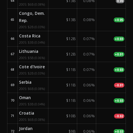
$13B
0.08%
64
0.00
2005:
$6B
(0.08%)
Congo, Dem.
$13B
0.08%
65
Rep.
+0.05
2005:
$2B
(0.03%)
Costa Rica
$12B
0.07%
66
+0.03
2005:
$3B
(0.04%)
Lithuania
$12B
0.07%
67
+0.01
2005:
$5B
(0.06%)
Cote d'Ivoire
$11B
0.07%
68
+0.03
2005:
$2B
(0.03%)
Serbia
$11B
0.06%
69
−0.01
2005:
$6B
(0.08%)
Oman
$11B
0.06%
70
+0.03
2005:
$3B
(0.04%)
Croatia
$10B
0.06%
71
−0.02
2005:
$6B
(0.08%)
Jordan
$9B
0.06%
72
+0.03