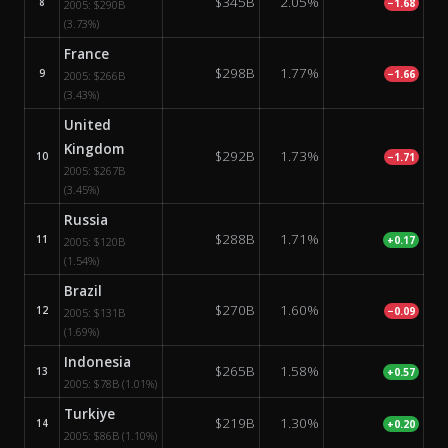
$345B
2.05%
8
−1.68
2005:
$290B
(3.73%)
France
$298B
1.77%
9
−1.66
2005:
$266B
(3.43%)
United
Kingdom
$292B
1.73%
10
−1.71
2005:
$267B
(3.45%)
Russia
$288B
1.71%
11
+0.17
2005:
$120B
(1.54%)
Brazil
$270B
1.60%
12
−0.09
2005:
$131B
(1.69%)
Indonesia
$265B
1.58%
13
+0.57
2005:
$78B
(1.01%)
Turkiye
$219B
1.30%
14
+0.20
2005:
$86B
(1.10%)