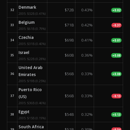
Denmark
$72B
0.43%
32
+0.02
2005:
$32B
(0.41%)
Belgium
$71B
0.42%
33
−0.37
2005:
$61B
(0.79%)
Czechia
$69B
0.41%
34
+0.01
2005:
$31B
(0.40%)
Israel
$60B
0.36%
35
+0.08
2005:
$22B
(0.28%)
United Arab
$56B
0.33%
36
Emirates
+0.08
2005:
$19B
(0.25%)
Puerto Rico
$56B
0.33%
37
(US)
−0.13
2005:
$36B
(0.46%)
Egypt
$54B
0.32%
38
+0.13
2005:
$15B
(0.19%)
South Africa
$51B
0.30%
39
−0.34