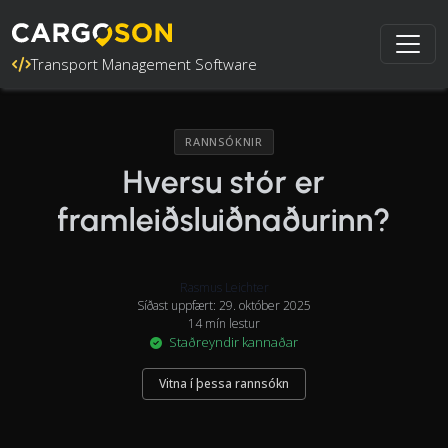
Transport Management Software
RANNSÓKNIR
Hversu stór er
framleiðsluiðnaðurinn?
Rasmus Leichter
Síðast uppfært: 29. október 2025
14 mín lestur
Staðreyndir kannaðar
Vitna í þessa rannsókn