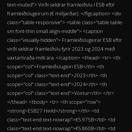
text-muted"> Virði seldrar framleiðslu í ESB eftir
framleiðslugeirum (€ milljarðar). </figcaption> <div
class="table-responsive"> <table class="table table-
sm font-thin small align-middle"> <caption
class="visually-hidden"> Framleiðslugeirar ESB eftir
virði seldrar framleiðslu fyrir 2023 og 2024 með
vaxtarhraða milli ára. </caption> <thead> <tr> <th
scope="col">Framleiðslugeiri ESB</th> <th
scope="col" class="text-end">2023</th> <th
scope="col" class="text-end">2024</th> <th
scope="col" class="text-end">Vöxtur</th> </tr>
</thead> <tbody> <tr> <th scope="row">
<strong>ESB27 Heild</strong></th> <td
class="text-end text-nowrap">€5.975B</td> <td
class="text-end text-nowrap">€5.860B</td> <td