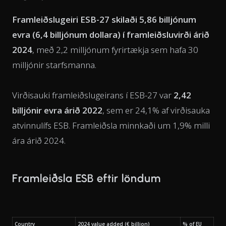
Framleiðslugeiri ESB-27 skilaði 5,86 billjónum
evra (6,4 billjónum dollara) í framleiðsluvirði árið
2024
, með 2,2 milljónum fyrirtækja sem hafa 30
milljónir starfsmanna.
Virðisauki framleiðslugeirans í ESB-27 var
2,42
billjónir evra árið 2022
, sem er 24,1% af virðisauka
atvinnulífs ESB. Framleiðsla minnkaði um 1,9% milli
ára árið 2024.
Framleiðsla ESB eftir löndum
Country
2024 value added (€ billion)
% of EU