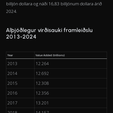
billjón dollara og náði 16,83 billjónum dollara árið
2024.
Alþjóðlegur virðisauki framleiðslu
2013-2024
Year
Value Added (trillions)
2013
12.264
2014
12.692
2015
12.308
2016
12.356
2017
13.201
2018
14.157