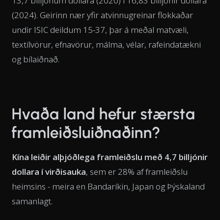
13,7 billjónum dollara (2020) í 16,83 billjónir dollara
(2024). Geirinn nær yfir atvinnugreinar flokkaðar
undir ISIC deildum 15-37, þar á meðal matvæli,
textílvörur, efnavörur, málma, vélar, rafeindatækni
og bílaiðnað.
Hvaða land hefur stærsta
framleiðsluiðnaðinn?
Kína leiðir alþjóðlega framleiðslu með 4,7 billjónir
dollara í virðisauka
, sem er 28% af framleiðslu
heimsins - meira en Bandaríkin, Japan og Þýskaland
samanlagt.