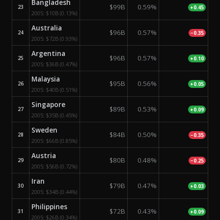
Bangladesh
$99B
0.59%
23
+0.45
2005:
$10B
(0.13%)
Australia
$96B
0.57%
24
−0.35
2005:
$72B
(0.93%)
Argentina
$96B
0.57%
25
+0.10
2005:
$36B
(0.47%)
Malaysia
$95B
0.56%
26
+0.05
2005:
$40B
(0.51%)
Singapore
$89B
0.53%
27
+0.09
2005:
$35B
(0.45%)
Sweden
$84B
0.50%
28
−0.35
2005:
$66B
(0.85%)
Austria
$80B
0.48%
29
−0.25
2005:
$56B
(0.72%)
Iran
$79B
0.47%
30
+0.03
2005:
$34B
(0.44%)
Philippines
$72B
0.43%
31
+0.09
2005:
$26B
(0.34%)