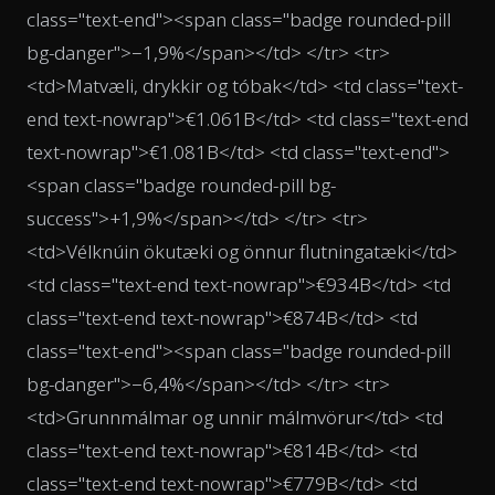
class="text-end"><span class="badge rounded-pill
bg-danger">−1,9%</span></td> </tr> <tr>
<td>Matvæli, drykkir og tóbak</td> <td class="text-
end text-nowrap">€1.061B</td> <td class="text-end
text-nowrap">€1.081B</td> <td class="text-end">
<span class="badge rounded-pill bg-
success">+1,9%</span></td> </tr> <tr>
<td>Vélknúin ökutæki og önnur flutningatæki</td>
<td class="text-end text-nowrap">€934B</td> <td
class="text-end text-nowrap">€874B</td> <td
class="text-end"><span class="badge rounded-pill
bg-danger">−6,4%</span></td> </tr> <tr>
<td>Grunnmálmar og unnir málmvörur</td> <td
class="text-end text-nowrap">€814B</td> <td
class="text-end text-nowrap">€779B</td> <td