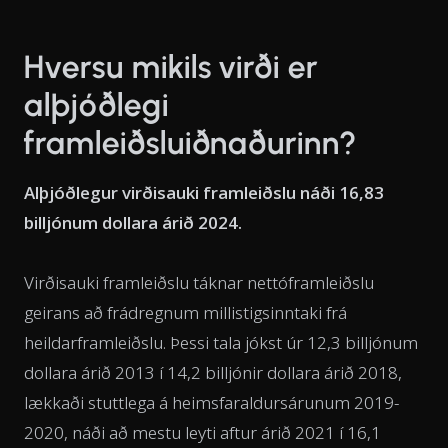
Hversu mikils virði er
alþjóðlegi
framleiðsluiðnaðurinn?
Alþjóðlegur virðisauki framleiðslu náði 16,83
billjónum dollara árið 2024.
Virðisauki framleiðslu táknar nettóframleiðslu
geirans að frádregnum millistigsinntaki frá
heildarframleiðslu. Þessi tala jókst úr 12,3 billjónum
dollara árið 2013 í 14,2 billjónir dollara árið 2018,
lækkaði stuttlega á heimsfaraldursárunum 2019-
2020, náði að mestu leyti aftur árið 2021 í 16,1