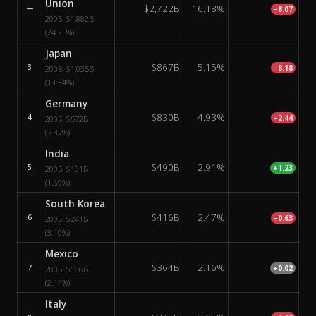
Union
$2,722B
16.18%
—
−8.07
2005:
$1,882B
(24.25%)
Japan
$867B
5.15%
3
−8.18
2005:
$1,035B
(13.34%)
Germany
$830B
4.93%
4
−2.44
2005:
$572B
(7.37%)
India
$490B
2.91%
5
+1.23
2005:
$131B
(1.69%)
South Korea
$416B
2.47%
6
−0.63
2005:
$241B
(3.10%)
Mexico
$364B
2.16%
7
+0.02
2005:
$166B
(2.14%)
Italy