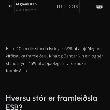
Afghanistan
$1B
0.01%
98
0.00
2005:
$1B
(0.01%)
Efstu 10 löndin standa fyrir yfir 68% af alþjóðlegum
virðisauka framleiðslu. Kína og Bandaríkin ein og sér
standa fyrir 45% af alþjóðlegum virðisauka
framleiðslu.
Hversu stór er framleiðsla
ESB?