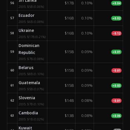
Sri Lanka
$17B
0.10%
56
+0.04
2005:
$5B
(0.06%)
Ecuador
$16B
0.10%
57
+0.02
2005:
$6B
(0.08%)
Ukraine
$16B
0.10%
58
−0.12
2005:
$17B
(0.21%)
Dominican
$15B
0.09%
59
Republic
+0.01
2005:
$7B
(0.08%)
Belarus
$15B
0.09%
60
−0.01
2005:
$8B
(0.10%)
Guatemala
$15B
0.09%
61
+0.03
2005:
$5B
(0.07%)
Slovenia
$14B
0.08%
62
−0.01
2005:
$7B
(0.10%)
Cambodia
$13B
0.08%
63
+0.06
2005:
$1B
(0.02%)
Kuwait