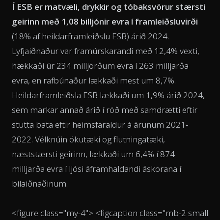
Í ESB er matvæli, drykkir og tóbaksvörur stærsti
geirinn með 1,08 billjónir evra í framleiðsluvirði
(18% af heildarframleiðslu ESB) árið 2024.
Lyfjaiðnaður var framúrskarandi með 12,4% vexti,
hækkaði úr 234 milljörðum evra í 263 milljarða
evra, en rafbúnaður lækkaði mest um 8,7%.
Heildarframleiðsla ESB lækkaði um 1,9% árið 2024,
sem markar annað árið í röð með samdrætti eftir
stutta bata eftir heimsfaraldur á árunum 2021-
2022. Vélknúin ökutæki og flutningatæki,
næststærsti geirinn, lækkaði um 6,4% í 874
milljarða evra í ljósi áframhaldandi áskorana í
bílaiðnaðinum.
<figure class="my-4"> <figcaption class="mb-2 small