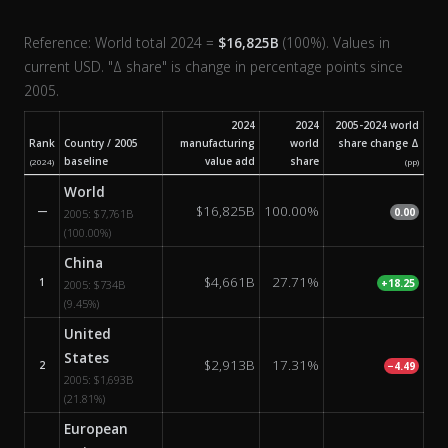
Reference: World total 2024 =
$16,825B
(100%). Values in
current USD. "Δ share" is change in percentage points since
2005.
2024
2024
2005-2024 world
Rank
Country / 2005
manufacturing
world
share change Δ
baseline
value add
share
(2024)
(pp)
Manufacturing industry value add by country/bloc: 2024 value and s
World
$16,825B
100.00%
—
0.00
2005:
$7,761B
(100.00%)
China
$4,661B
27.71%
1
+18.25
2005:
$734B
(9.45%)
United
States
$2,913B
17.31%
2
−4.49
2005:
$1,693B
(21.81%)
European