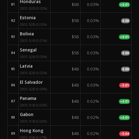
Honduras
$6B
0.03%
81
+0.01
2005:
$2B
(0.02%)
Estonia
$5B
0.03%
82
0.00
2005:
$2B
(0.03%)
Bolivia
$5B
0.03%
83
+0.01
2005:
$1B
(0.01%)
Senegal
$5B
0.03%
84
0.00
2005:
$2B
(0.03%)
Latvia
$4B
0.03%
85
0.00
2005:
$2B
(0.02%)
El Salvador
$4B
0.03%
86
−0.01
2005:
$2B
(0.03%)
Panama
$4B
0.02%
87
+0.01
2005:
$1B
(0.02%)
Gabon
$4B
0.02%
88
+0.01
2005:
$1B
(0.02%)
Hong Kong
$4B
0.02%
89
−0.04
2005:
$5B
(0.07%)