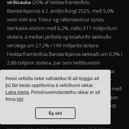
virðisauka
(20% af heildarframleiðslu
Bandaríkjanna) á 2. ársfjórðungi 2025, með 5,0%
vexti milli ára. Tölvur og rafeindavörur sýndu
sterkasta vöxtinn með 6,2%, náðu 317 milljörðum
dollara, á meðan jarðolía og kolafurðir lækkuðu
verulega um 27,2% í 149 milljarða dollara.
Heildarframleiðsla Bandaríkjanna lækkaði um 0,9% í
2,86 billjónir dollara, þar sem hefðbundnir
iðnaðargeirar eins og vélar (-4,5%), grunnmálmar
Þessi vefsíða notar vafrakökur til að tryggja að
(-4,8%) og vélknúin ökutæki (-3,0%) drógust allir
þú fáir bestu upplifunina á vefsíðunni okkar.
saman. Matvæli og drykkir, næststærsti geirinn með
Læra meira
. Persónuverndarstefnu okkar er að
353 milljarða dollara, lækkaði lítillega um 1,0% þar
finna
hér
.
sem neytendur stóðu frammi fyrir hækkuðu verði.
Ég skil