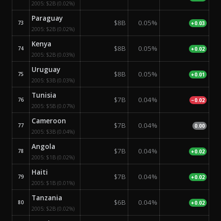
2005:
$2B
(0.02%)
Paraguay
$8B
0.05%
73
+0.03
2005:
$2B
(0.02%)
Kenya
$8B
0.05%
74
+0.02
2005:
$2B
(0.03%)
Uruguay
$8B
0.05%
75
+0.01
2005:
$3B
(0.03%)
Tunisia
$7B
0.04%
76
−0.02
2005:
$5B
(0.07%)
Cameroon
$7B
0.04%
77
0.00
2005:
$3B
(0.04%)
Angola
$7B
0.04%
78
+0.02
2005:
$1B
(0.02%)
Haiti
$7B
0.04%
79
+0.02
2005:
$1B
(0.01%)
Tanzania
$6B
0.04%
80
+0.02
2005:
$2B
(0.02%)