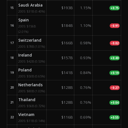
Saudi Arabia
$193B
1.15%
15
+0.75
2005:
$31B
(0.40%)
Spain
$184B
1.10%
16
−0.91
2005:
$156B
(2.01%)
Switzerland
$166B
0.98%
17
−0.02
2005:
$78B
(1.01%)
Ireland
$157B
0.93%
18
+0.40
2005:
$42B
(0.53%)
Poland
$141B
0.84%
19
+0.19
2005:
$50B
(0.65%)
Netherlands
$128B
0.76%
20
−0.27
2005:
$80B
(1.03%)
Thailand
$128B
0.76%
21
+0.04
2005:
$56B
(0.72%)
Vietnam
$116B
0.69%
22
+0.55
2005:
$11B
(0.14%)