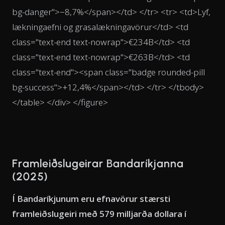
bg-danger">−8,7%</span></td> </tr> <tr> <td>Lyf,
lækningaefni og grasalækningavörur</td> <td
class="text-end text-nowrap">€234B</td> <td
class="text-end text-nowrap">€263B</td> <td
class="text-end"><span class="badge rounded-pill
bg-success">+12,4%</span></td> </tr> </tbody>
</table> </div> </figure>
Framleiðslugeirar Bandaríkjanna
(2025)
Í Bandaríkjunum eru efnavörur stærsti
framleiðslugeiri með 579 milljarða dollara í