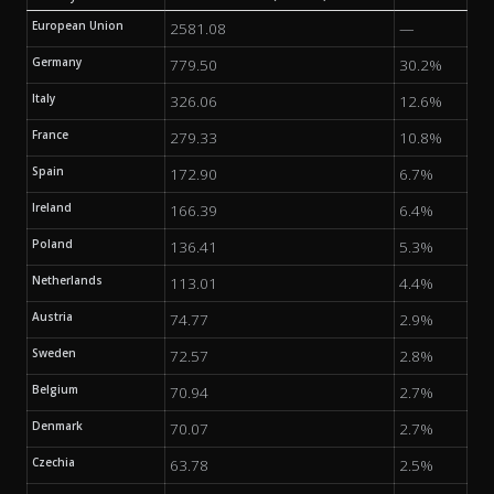
European Union
2581.08
—
Germany
779.50
30.2%
Italy
326.06
12.6%
France
279.33
10.8%
Spain
172.90
6.7%
Ireland
166.39
6.4%
Poland
136.41
5.3%
Netherlands
113.01
4.4%
Austria
74.77
2.9%
Sweden
72.57
2.8%
Belgium
70.94
2.7%
Denmark
70.07
2.7%
Czechia
63.78
2.5%