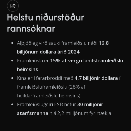
Helstu niðurstöður
rannsóknar
Alþjóðleg virðisauki framleiðslu náði
16,8
billjónum dollara árið 2024
Framleiðsla er
15% af vergri landsframleiðslu
heimsins
Kína er í fararbroddi með
4,7 billjónir dollara
í
framleiðsluframleiðslu (28% af
heildarframleiðslu heimsins)
Framleiðslugeiri ESB hefur
30 milljónir
starfsmanna
hjá 2,2 milljónum fyrirtækja