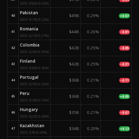
2005:
$50B
(0.65%)
Pakistan
$49B
0.29%
40
+0.07
2005:
$17B
(0.22%)
Romania
$44B
0.26%
41
−0.01
2005:
$21B
(0.27%)
Colombia
$42B
0.25%
42
−0.05
2005:
$23B
(0.30%)
Finland
$42B
0.25%
43
−0.31
2005:
$43B
(0.56%)
Portugal
$36B
0.21%
44
−0.11
2005:
$25B
(0.32%)
Peru
$36B
0.21%
45
+0.05
2005:
$13B
(0.16%)
Hungary
$35B
0.21%
46
−0.07
2005:
$22B
(0.28%)
Kazakhstan
$34B
0.20%
47
+0.12
2005:
$7B
(0.09%)