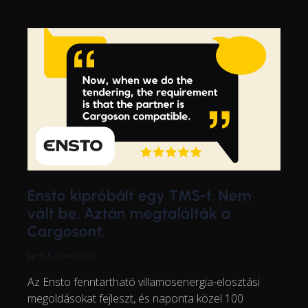
Ensto kipróbált egy TMS-t. Nem
vált be. Aztán megtalálták a
Cargosont.
Janis Konovalciks
Az Ensto fenntartható villamosenergia-elosztási
megoldásokat fejleszt, és naponta közel 100