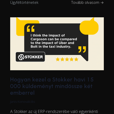
Ügyféltörténetek
Tovább olvasom →
Hogyan kezel a Stokker havi 15
000 küldeményt mindössze két
emberrel
Janis Konovalciks
A Stokker az új ERP-rendszerébe való egyenkénti