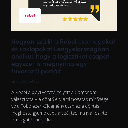
Hogyan szállít a Rebel csomagokat
és raklapokat Lengyelországban
anélkül, hogy a logisztikai csapat
egyszer is megnyitna egy
fuvarozói portált
Janis Konovalciks
A Rebel a piaci vezető helyett a Cargosont
választotta – a döntő érv a támogatás minősége
volt. Több ezer küldemény után ez a döntés
meghozta gyümölcsét: a szállítás ma már szinte
önmagától működik.