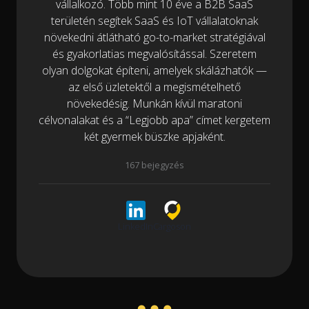
vállalkozó. Több mint 10 éve a B2B SaaS
területén segítek SaaS és IoT vállalatoknak
növekedni átlátható go-to-market stratégiával
és gyakorlatias megvalósítással. Szeretem
olyan dolgokat építeni, amelyek skálázhatók —
az első üzletektől a megismételhető
növekedésig. Munkán kívül maratoni
célvonalakat és a “Legjobb apa” címet kergetem
két gyermek büszke apjaként.
167 bejegyzés
LinkedIn
Cargoson