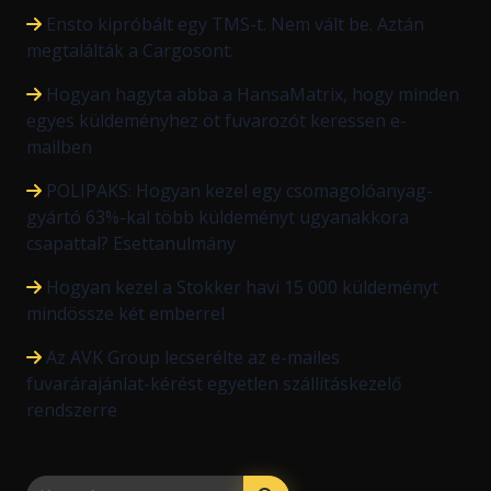
Ensto kipróbált egy TMS-t. Nem vált be. Aztán
megtalálták a Cargosont.
Hogyan hagyta abba a HansaMatrix, hogy minden
egyes küldeményhez öt fuvarozót keressen e-
mailben
POLIPAKS: Hogyan kezel egy csomagolóanyag-
gyártó 63%-kal több küldeményt ugyanakkora
csapattal? Esettanulmány
Hogyan kezel a Stokker havi 15 000 küldeményt
mindössze két emberrel
Az AVK Group lecserélte az e-mailes
fuvarárajánlat-kérést egyetlen szállításkezelő
rendszerre