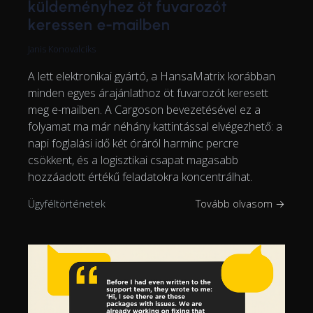
küldeményhez öt fuvarozót
keressen e-mailben
Janis Konovalciks
A lett elektronikai gyártó, a HansaMatrix korábban
minden egyes árajánlathoz öt fuvarozót keresett
meg e-mailben. A Cargoson bevezetésével ez a
folyamat ma már néhány kattintással elvégezhető: a
napi foglalási idő két óráról harminc percre
csökkent, és a logisztikai csapat magasabb
hozzáadott értékű feladatokra koncentrálhat.
Ügyféltörténetek
Tovább olvasom →