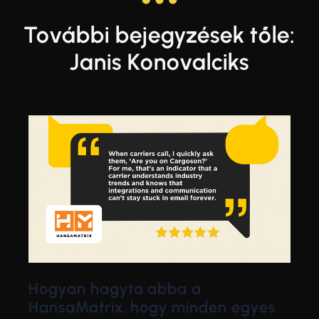
További bejegyzések tőle:
Janis Konovalciks
Hogyan hagyta abba a
HansaMatrix, hogy minden egyes