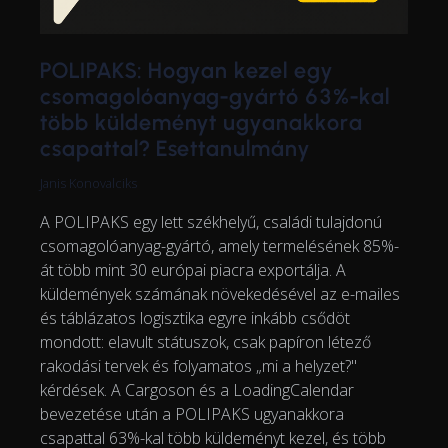
POLIPAKS: Hogyan kezel egy
csomagolóanyag-gyártó 63%-kal
több küldeményt ugyanakkora
csapattal? Esettanulmány
Janis Konovalciks
A POLIPAKS egy lett székhelyű, családi tulajdonú
csomagolóanyag-gyártó, amely termelésének 85%-
át több mint 30 európai piacra exportálja. A
küldemények számának növekedésével az e-mailes
és táblázatos logisztika egyre inkább csődöt
mondott: elavult státuszok, csak papíron létező
rakodási tervek és folyamatos „mi a helyzet?"
kérdések. A Cargoson és a LoadingCalendar
bevezetése után a POLIPAKS ugyanakkora
csapattal 63%-kal több küldeményt kezel, és több