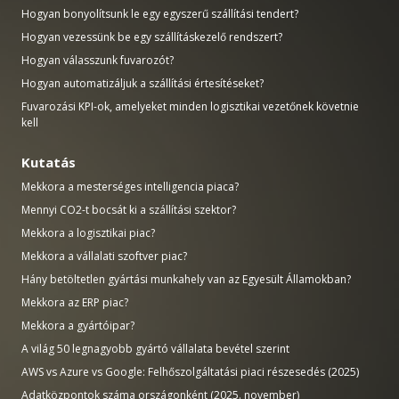
Hogyan bonyolítsunk le egy egyszerű szállítási tendert?
Hogyan vezessünk be egy szállításkezelő rendszert?
Hogyan válasszunk fuvarozót?
Hogyan automatizáljuk a szállítási értesítéseket?
Fuvarozási KPI-ok, amelyeket minden logisztikai vezetőnek követnie
kell
Kutatás
Mekkora a mesterséges intelligencia piaca?
Mennyi CO2-t bocsát ki a szállítási szektor?
Mekkora a logisztikai piac?
Mekkora a vállalati szoftver piac?
Hány betöltetlen gyártási munkahely van az Egyesült Államokban?
Mekkora az ERP piac?
Mekkora a gyártóipar?
A világ 50 legnagyobb gyártó vállalata bevétel szerint
AWS vs Azure vs Google: Felhőszolgáltatási piaci részesedés (2025)
Adatközpontok száma országonként (2025. november)