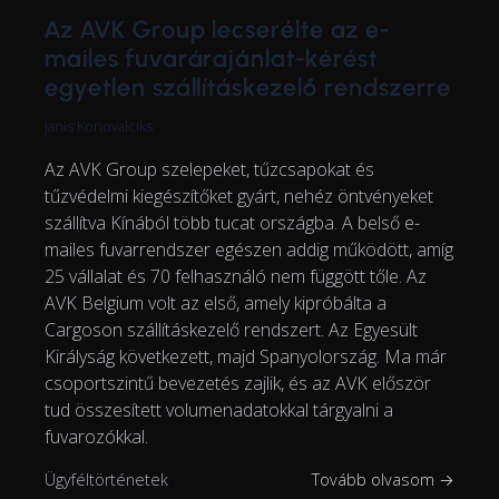
Az AVK Group lecserélte az e-
mailes fuvarárajánlat-kérést
egyetlen szállításkezelő rendszerre
Janis Konovalciks
Az AVK Group szelepeket, tűzcsapokat és
tűzvédelmi kiegészítőket gyárt, nehéz öntvényeket
szállítva Kínából több tucat országba. A belső e-
mailes fuvarrendszer egészen addig működött, amíg
25 vállalat és 70 felhasználó nem függött tőle. Az
AVK Belgium volt az első, amely kipróbálta a
Cargoson szállításkezelő rendszert. Az Egyesült
Királyság következett, majd Spanyolország. Ma már
csoportszintű bevezetés zajlik, és az AVK először
tud összesített volumenadatokkal tárgyalni a
fuvarozókkal.
Ügyféltörténetek
Tovább olvasom →