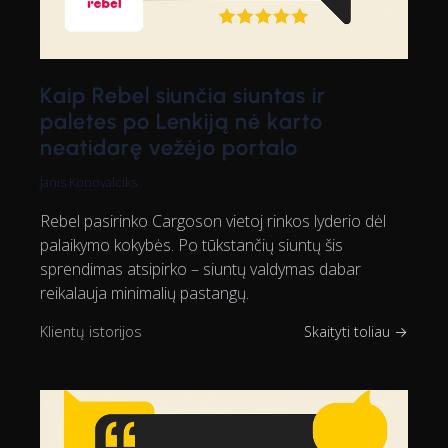
Kaip Rebel siunčia siuntas ir
paletes po Lenkiją nė karto
neatidarę vežėjo portalo
Janis Konovalciks
Rebel pasirinko Cargoson vietoj rinkos lyderio dėl
palaikymo kokybės. Po tūkstančių siuntų šis
sprendimas atsipirko – siuntų valdymas dabar
reikalauja minimalių pastangų.
Klientų istorijos
Skaityti toliau →