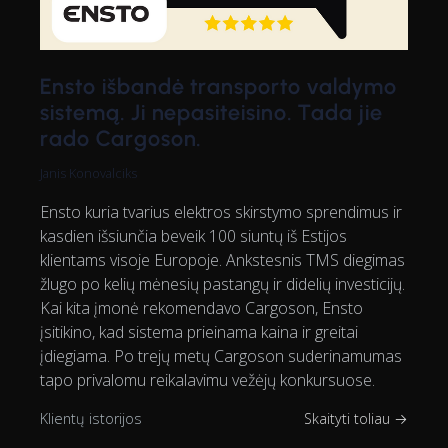
Ensto išbandė transporto valdymo
sistemą. Ji nepasiteisino. Tada jie
rado Cargoson.
Janis Konovalciks
Ensto kuria tvarius elektros skirstymo sprendimus ir
kasdien išsiunčia beveik 100 siuntų iš Estijos
klientams visoje Europoje. Ankstesnis TMS diegimas
žlugo po kelių mėnesių pastangų ir didelių investicijų.
Kai kita įmonė rekomendavo Cargoson, Ensto
įsitikino, kad sistema prieinama kaina ir greitai
įdiegiama. Po trejų metų Cargoson suderinamumas
tapo privalomu reikalavimu vežėjų konkursuose.
Klientų istorijos
Skaityti toliau →