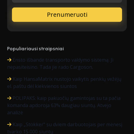
Populiariausi straipsniai
Ensto išbandė transporto valdymo sistemą. Ji
nepasiteisino. Tada jie rado Cargoson.
Kaip HansaMatrix nustojo vaikytis penkių vežėjų
el. paštu dėl kiekvienos siuntos
POLIPAKS: kaip pakuočių gamintojas su ta pačia
komanda apdoroja 63% daugiau siuntų. Atvejo
analizė
Kaip „Stokker" su dviem darbuotojais per mėnesį
tvarko 15 000 siuntų