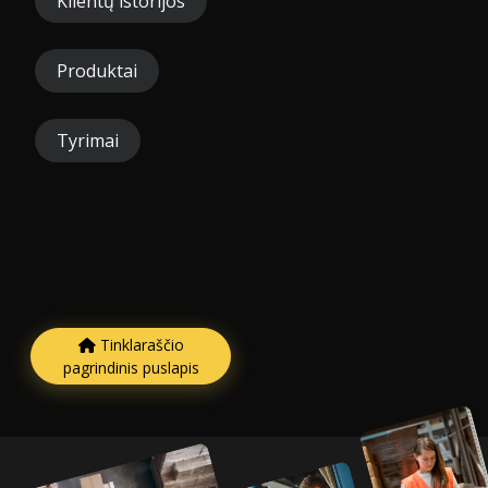
Klientų istorijos
Produktai
Tyrimai
Tinklaraščio
pagrindinis puslapis