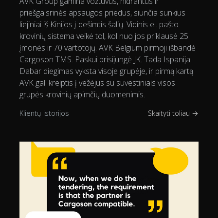
AVK Group gamina vožtuvus, hidrantus ir
priešgaisrinės apsaugos priedus, siunčia sunkius
liejiniai iš Kinijos į dešimtis šalių. Vidinis el. pašto
krovinių sistema veikė tol, kol nuo jos priklausė 25
įmonės ir 70 vartotojų. AVK Belgium pirmoji išbandė
Cargoson TMS. Paskui prisijungė JK. Tada Ispanija.
Dabar diegimas vyksta visoje grupėje, ir pirmą kartą
AVK gali kreiptis į vežėjus su suvestiniais visos
grupės krovinių apimčių duomenimis.
Klientų istorijos
Skaityti toliau →