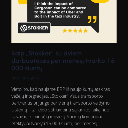
Kaip „Stokker" su dviem
darbuotojais per mėnesį tvarko 15
000 siuntų
Janis Konovalciks
Vietoj to, kad naujame ERP iš naujo kurtų atskiras
vežėjų integracijas, „Stokker" visus transporto
partnerius prijungė per vieną transporto valdymo
sistemą – tai leido sutrumpinti sąrankos laiką nuo
savaičių iki minučių ir dviejų žmonių komandai
efektyviai tvarkyti 15 000 siuntų per mėnesį.