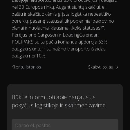
Latvijoje, eksportuojantis 85% produkcijos į daugiau
nei 30 Europos rinkų. Augant siuntų skaičiui, el.
paštu ir skaičiuoklėmis grįsta logistika nebeatitiko
poreikių: pasenę statusai, tik popieriniai pakrovimo
planai ir nuolatiniai klausimai „koks statusas?".
Perėjus prie Cargoson ir LoadingCalendar,
POLIPAKS su ta pačia komanda apdoroja 63%
daugiau siuntų ir sumažino transporto išlaidas
daugiau nei 10%.
Klientų istorijos
Skaityti toliau →
Būkite informuoti apie naujausius
pokyčius logistikoje ir skaitmenizavime
Darbo el. paštas