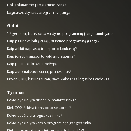
Dokų planavimo programinė įranga
Logistikos skyriaus programinė įranga
Gidai
17 geriausių transporto valdymo programinių įrangų siuntėjams
Kaip pasirinkti kelių vežėjų siuntimo programinę įrangą?
Kaip atlikti paprastą transporto konkursą?
Kaip įdiegti transporto valdymo sistemą?
Kaip pasirinkti krovinių vežėją?
Kaip automatizuoti siuntų pranešimus?
Krovinių KPI, kuriuos turėtų sekti kiekvienas logistikos vadovas
Tyrimai
Kokio dydžio yra dirbtinio intelekto rinka?
Kiek CO2 išskiria transporto sektorius?
Kokio dydžio yra logistikos rinka?
Kokio dydžio yra verslo programinės įrangos rinka?
Kiek gamybos darbo vietų yra neužpildyta JAV?