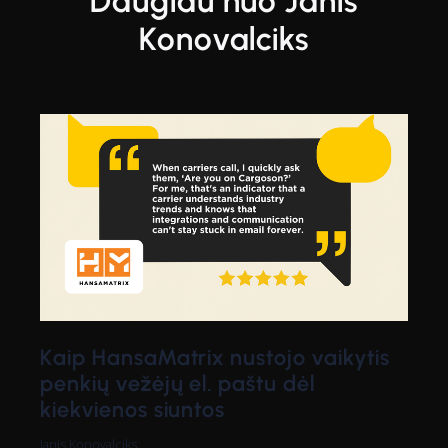
Daugiau nuo Janis
Konovalciks
Kaip HansaMatrix nustojo vaikytis
penkių vežėjų el. paštu dėl
kiekvienos siuntos
Janis Konovalciks