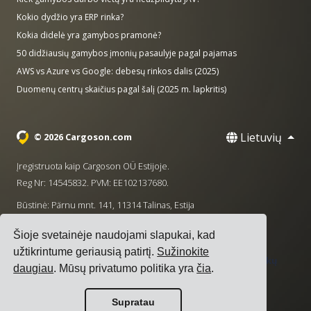
Kokio dydžio yra ERP rinka?
Kokia didelė yra gamybos pramonė?
50 didžiausių gamybos įmonių pasaulyje pagal pajamas
AWS vs Azure vs Google: debesų rinkos dalis (2025)
Duomenų centrų skaičius pagal šalį (2025 m. lapkritis)
Lietuvių
© 2026 Cargoson.com
Įregistruota kaip Cargoson OÜ Estijoje.
Reg Nr: 14545832. PVM: EE102137680.
Būstinė: Pärnu mnt. 141, 11314 Talinas, Estija
·
+372 5555 0028
hello@cargoson.com
Šioje svetainėje naudojami slapukai, kad
užtikrintume geriausią patirtį.
Sužinokite
Paslaugų teikimo sąlygos
|
Privatumo politika
|
Slapukų
daugiau
. Mūsų privatumo politika yra
čia
.
politika
Supratau