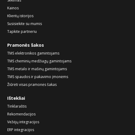
Sekimas
Kainos
Klientų istorijos
Susisiekite su mumis
Tapkite partneriu
Pramonės šakos
TMS elektronikos gamintojams
TMS cheminių medžiagų gamintojams
TMS metalo ir mašinų gamintojams
TMS spaudos ir pakavimo įmonėms
Žiūrėti visas pramonės šakas
Ištekliai
Tinklaraštis
Rekomendacijos
Vežėjų integracijos
ERP integracijos