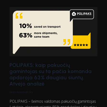
POLIPAKS: kaip pakuočių
gamintojas su ta pačia komanda
apdoroja 63% daugiau siuntų.
Atvejo analizė
Janis Konovalciks
POLIPAKS – šeimos valdomas pakuočių gamintojas