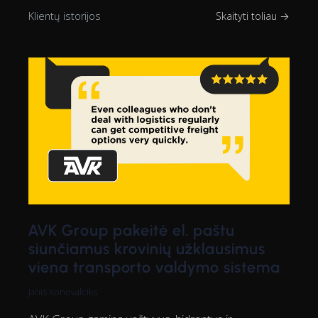
Klientų istorijos
Skaityti toliau →
AVK Group pakeitė el. paštu
siunčiamus krovinių užklausimus
viena transporto valdymo sistema
Janis Konovalciks