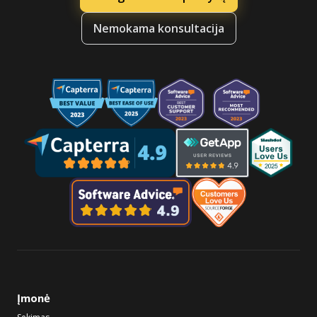
Nemokama konsultacija
Įmonė