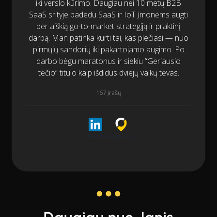
iki verslo kūrimo. Daugiau nei 10 metų B2B
SaaS srityje padedu SaaS ir IoT įmonėms augti
per aiškią go-to-market strategiją ir praktinį
darbą. Man patinka kurti tai, kas plečiasi — nuo
pirmųjų sandorių iki pakartojamo augimo. Po
darbo bėgu maratonus ir siekiu “Geriausio
tėčio” titulo kaip išdidus dviejų vaikų tėvas.
167 įrašų
LinkedIn
Cargoson