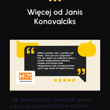
Więcej od Janis
Konovalciks
Jak HansaMatrix przestał gonić
pięciu przewoźników e-mailem