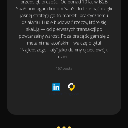
przedsiębiorczości. Od ponad 10 lat w B2B
SaaS pomagam firmom SaaS i IoT rosnąć dzięki
jasnej strategii go-to-market i praktycznemu
działaniu. Lubię budować rzeczy, które się
skalują — od pierwszych transakcji po
powtarzalny wzrost. Poza pracą ścigam się z
metami maratońskimi i walczę o tytuł
“Najlepszego Taty” jako dumny ojciec dwójki
dzieci.
167 posta
LinkedIn
Cargoson