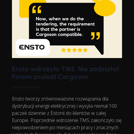
Ensto wdrożyło TMS. Nie zadziałał.
Potem znaleźli Cargoson.
Janis Konovalciks
Ensto tworzy zrównoważone rozwiązania dla
dystrybucji energii elektrycznej i wysyła niemal 100
paczek dziennie z Estonii do klientów w całej
Europie. Poprzednie wdrożenie TMS zakończyło się
niepowodzeniem po miesiącach pracy i znacznych