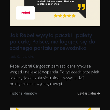
Jak Rebel wysyła paczki i palety
po całej Polsce, nie logując się do
żadnego portalu przewoźnika
Janis Konovalciks
Rebel wybrał Cargoson zamiast lidera rynku ze
względu na jakość wsparcia. Po tysiącach przesyłek
ta decyzja okazała się trafna – wysyłka dziś
praktycznie nie wymaga uwagi.
Historie klientów
Czytaj dalej →