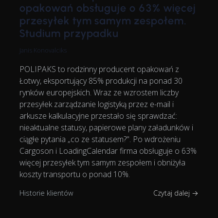
opakowań obsługuje o 63% więcej
przesyłek tym samym zespołem.
Studium przypadku
Janis Konovalciks
POLIPAKS to rodzinny producent opakowań z
Łotwy, eksportujący 85% produkcji na ponad 30
rynków europejskich. Wraz ze wzrostem liczby
przesyłek zarządzanie logistyką przez e-mail i
arkusze kalkulacyjne przestało się sprawdzać:
nieaktualne statusy, papierowe plany załadunków i
ciągłe pytania „co ze statusem?". Po wdrożeniu
Cargoson i LoadingCalendar firma obsługuje o 63%
więcej przesyłek tym samym zespołem i obniżyła
koszty transportu o ponad 10%.
Historie klientów
Czytaj dalej →