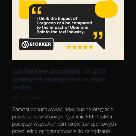
Jak Stokker zarządza 15 000
przesyłek miesięcznie w dwie
osoby
Janis Konovalciks
Zamiast odbudowywać indywidualne integracje
przewoźników w nowym systemie ERP, Stokker
podłączył wszystkich partnerów transportowych
przez jedno oprogramowanie do zarządzania