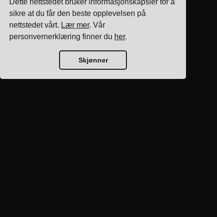
Dette nettstedet bruker informasjonskapsler for å
sikre at du får den beste opplevelsen på
nettstedet vårt.
Lær mer
. Vår
personvernerklæring finner du
her
.
Skjønner
Blogg hjem