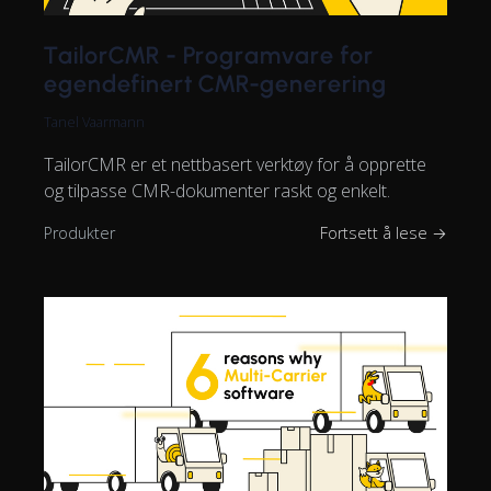
TailorCMR - Programvare for
egendefinert CMR-generering
Tanel Vaarmann
TailorCMR er et nettbasert verktøy for å opprette
og tilpasse CMR-dokumenter raskt og enkelt.
Produkter
Fortsett å lese →