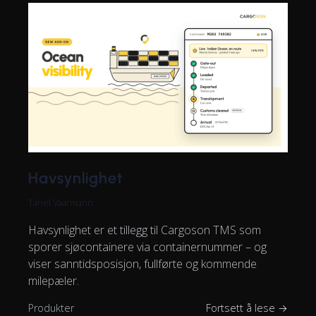
Havsynlighet
Tanel Vaarmann
Havsynlighet er et tillegg til Cargoson TMS som
sporer sjøcontainere via containernummer – og
viser sanntidsposisjon, fullførte og kommende
milepæler.
Produkter
Fortsett å lese →