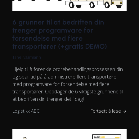
6 grunner til at bedriften din
trenger programvare for
forsendelse med flere
transportører (+gratis DEMO)
Tanel Vaarmann
Hjelp til å forenkle ordrebehandlingsprosessen din
og spar tid på å administrere flere transportører
med programvare for forsendelse med flere
transportører. Oppdager de 6 viktigste grunnene til
at bedriften din trenger det i dag!
Logistikk ABC
Fortsett å lese →