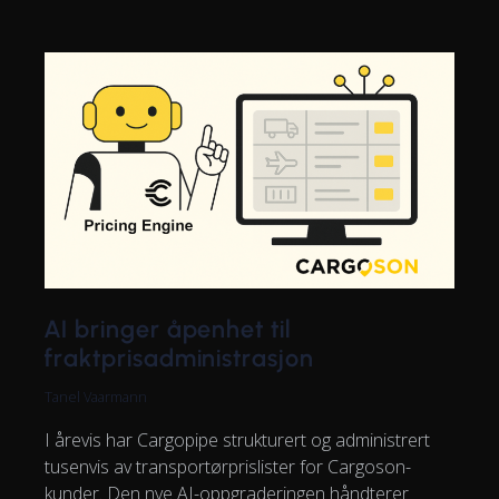
AI bringer åpenhet til
fraktprisadministrasjon
Tanel Vaarmann
I årevis har Cargopipe strukturert og administrert
tusenvis av transportørprislister for Cargoson-
kunder. Den nye AI-oppgraderingen håndterer