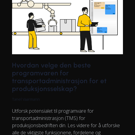
Hvordan velge den beste
programvaren for
transportadministrasjon for et
produksjonsselskap?
Tanel Vaarmann
Utforsk potensialet til programvare for
transportadministrasjon (TMS) for
produksjonsbedriften din. Les videre for å utforske
alle de viktigste funksjonene, fordelene og