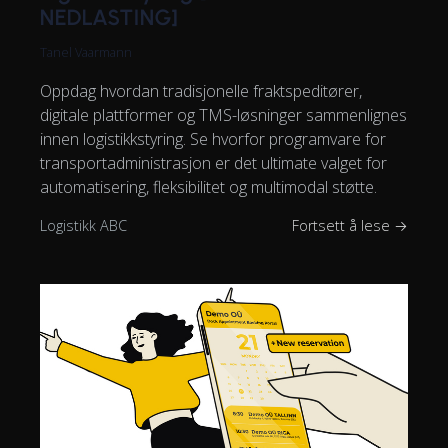
NEDLASTING]
Tanel Vaarmann
Oppdag hvordan tradisjonelle fraktspeditører,
digitale plattformer og TMS-løsninger sammenlignes
innen logistikkstyring. Se hvorfor programvare for
transportadministrasjon er det ultimate valget for
automatisering, fleksibilitet og multimodal støtte.
Logistikk ABC
Fortsett å lese →