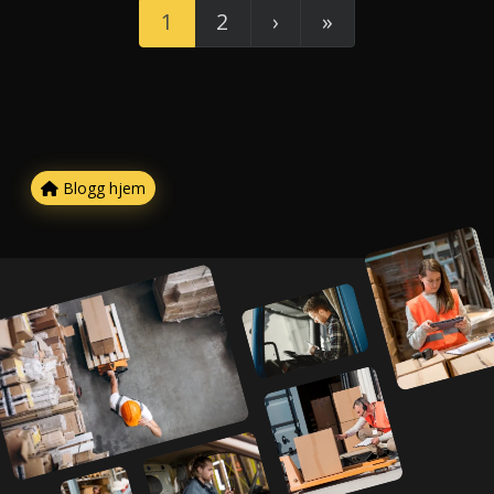
1
2
›
»
Blogg hjem