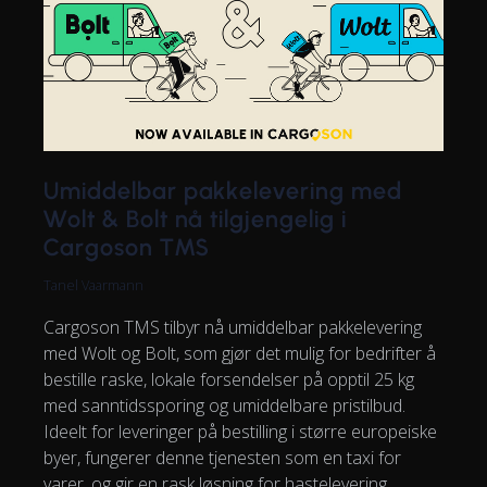
Umiddelbar pakkelevering med
Wolt & Bolt nå tilgjengelig i
Cargoson TMS
Tanel Vaarmann
Cargoson TMS tilbyr nå umiddelbar pakkelevering
med Wolt og Bolt, som gjør det mulig for bedrifter å
bestille raske, lokale forsendelser på opptil 25 kg
med sanntidssporing og umiddelbare pristilbud.
Ideelt for leveringer på bestilling i større europeiske
byer, fungerer denne tjenesten som en taxi for
varer, og gir en rask løsning for hastelevering.