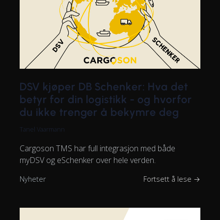
DSV kjøper DB Schenker: Hva det
betyr for din logistikk - og hvorfor
du ikke trenger å bekymre deg
Tanel Vaarmann
Cargoson TMS har full integrasjon med både
myDSV og eSchenker over hele verden.
Nyheter
Fortsett å lese →