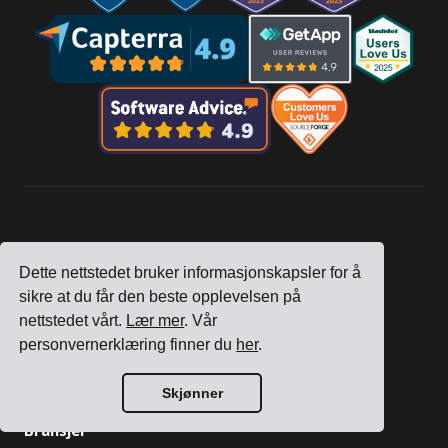
Selskap
Dette nettstedet bruker informasjonskapsler for å
Sporing
sikre at du får den beste opplevelsen på
Priser
nettstedet vårt.
Lær mer
. Vår
Kundehistorier
personvernerklæring finner du
her
.
Kontakt oss
Bli en partner
Skjønner
Bransjer