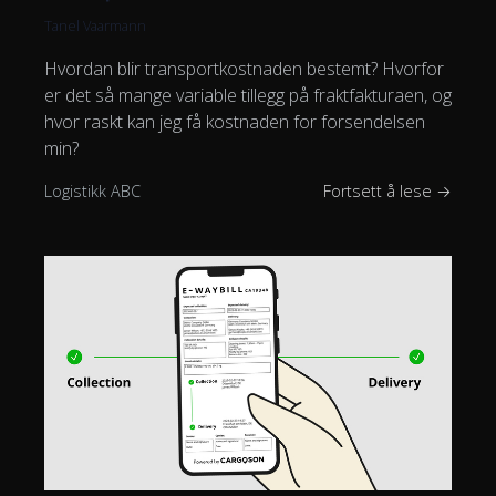
Tanel Vaarmann
Hvordan blir transportkostnaden bestemt? Hvorfor
er det så mange variable tillegg på fraktfakturaen, og
hvor raskt kan jeg få kostnaden for forsendelsen
min?
Logistikk ABC
Fortsett å lese →