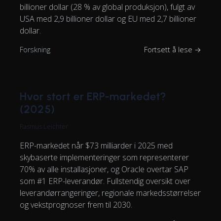
billioner dollar (28 % av global produksjon), fulgt av
USA med 2,9 billioner dollar og EU med 2,7 billioner
dollar.
Forskning
Fortsett å lese →
Hvor stort er ERP-markedet?
(2025)
Rasmus Leichter
ERP-markedet når $73 milliarder i 2025 med
skybaserte implementeringer som representerer
70% av alle installasjoner, og Oracle overtar SAP
som #1 ERP-leverandør. Fullstendig oversikt over
leverandørrangeringer, regionale markedsstørrelser
og vekstprognoser frem til 2030.