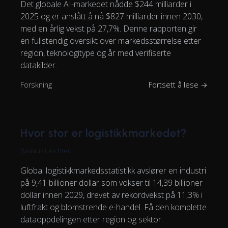
Det globale AI-markedet nådde $244 milliarder i
2025 og er anslått å nå $827 milliarder innen 2030,
med en årlig vekst på 27,7%. Denne rapporten gir
en fullstendig oversikt over markedsstørrelse etter
region, teknologitype og år med verifiserte
datakilder.
Forskning
Fortsett å lese →
Hvor stor er logistikkmarkedet?
Rasmus Leichter
Global logistikkmarkedsstatistikk avslører en industri
på 9,41 billioner dollar som vokser til 14,39 billioner
dollar innen 2029, drevet av rekordvekst på 11,3% i
luftfrakt og blomstrende e-handel. Få den komplette
dataoppdelingen etter region og sektor.