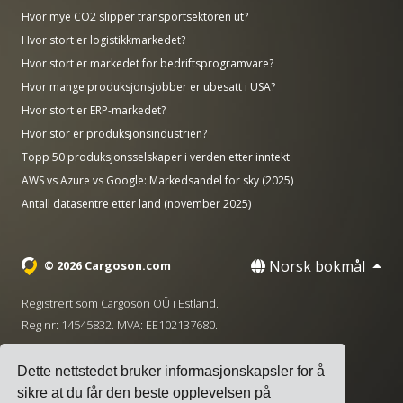
Hvor mye CO2 slipper transportsektoren ut?
Hvor stort er logistikkmarkedet?
Hvor stort er markedet for bedriftsprogramvare?
Hvor mange produksjonsjobber er ubesatt i USA?
Hvor stort er ERP-markedet?
Hvor stor er produksjonsindustrien?
Topp 50 produksjonsselskaper i verden etter inntekt
AWS vs Azure vs Google: Markedsandel for sky (2025)
Antall datasentre etter land (november 2025)
Norsk bokmål
© 2026 Cargoson.com
Registrert som Cargoson OÜ i Estland.
Reg nr: 14545832. MVA: EE102137680.
Hovedkontor: Pärnu mnt. 141, 11314 Tallinn, Estland
Dette nettstedet bruker informasjonskapsler for å
·
+372 5555 0028
hello@cargoson.com
sikre at du får den beste opplevelsen på