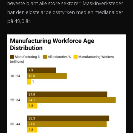
høyeste blant alle store sektorer. Maskinverksteder
har den eldste arbeidsstyrken med en medianalder
på 49,0 år.