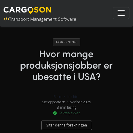
Transport Management Software
FORSKNING
Hvor mange
produksjonsjobber er
ubesatte i USA?
Rasmus Leichter
Sist oppdatert: 7. oktober 2025
8 min lesing
Faktasjekket
Siter denne forskningen