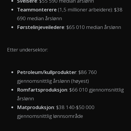
Sveisere
: $55 590 median årslønn
Teammonterere
(1,5 millioner arbeidere): $38
690 median årslønn
Førstelinjeveiledere
: $65 010 median årslønn
Etter undersektor:
Petroleum/kullprodukter
: $86 760
gjennomsnittlig årslønn (høyest)
Romfartsproduksjon
: $66 010 gjennomsnittlig
årslønn
Matproduksjon
: $38 140-$50 000
gjennomsnittlig lønnsområde