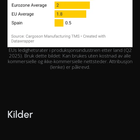
EUs ledighetsrater i produksjonsindustrien etter land (Q2
2025). Bruk dette bildet: Kan brukes uten kostnad av alle
kommersielle og ikke-kommersielle nettsteder. Attribusjon
(lenke) er påkrevd.
Kilder