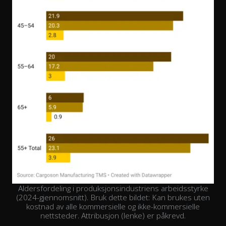
Aldersfordeling i produksjonsindustriens arbeidsstyrke
(2024-gjennomsnitt). Bruk dette bildet: Kan brukes uten
kostnad av alle kommersielle og ikke-kommersielle
nettsteder. Attribusjon (lenke) er påkrevd.