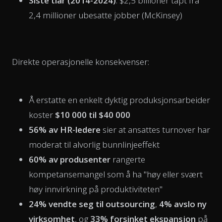
Siste tiår (2014-2024)
: $2,5 billioner tapt fra
2,4 millioner ubesatte jobber (McKinsey)
Direkte operasjonelle konsekvenser:
Å erstatte en enkelt dyktig produksjonsarbeider
koster
$10 000 til $40 000
56% av HR-ledere
sier at ansattes turnover har
moderat til alvorlig bunnlinjeeffekt
60% av produsenter
rangerte
kompetansemangel som å ha "høy eller svært
høy innvirkning på produktiviteten"
24% vendte seg til outsourcing
,
4% avslo ny
virksomhet
, og
33% forsinket ekspansjon
på