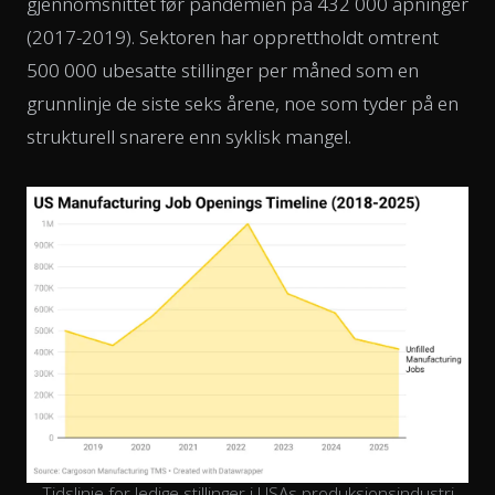
gjennomsnittet før pandemien på 432 000 åpninger
(2017-2019). Sektoren har opprettholdt omtrent
500 000 ubesatte stillinger per måned som en
grunnlinje de siste seks årene, noe som tyder på en
strukturell snarere enn syklisk mangel.
Tidslinje for ledige stillinger i USAs produksjonsindustri