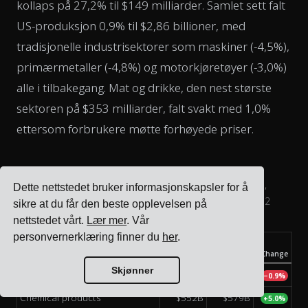
kollaps på 27,2% til $149 milliarder. Samlet sett falt
US-produksjon 0,9% til $2,86 billioner, med
tradisjonelle industrisektorer som maskiner (-4,5%),
primærmetaller (-4,8%) og motorkjøretøyer (-3,0%)
alle i tilbakegang. Mat og drikke, den nest største
sektoren på $353 milliarder, falt svakt med 1,0%
ettersom forbrukere møtte forhøyede priser.
Value added by manufacturing sector in the US ($ billions,
Dette nettstedet bruker informasjonskapsler for å
annualized). last 4 quarters Q2 2024 vs last 4 quarters Q2
sikre at du får den beste opplevelsen på
2025.
nettstedet vårt.
Lær mer
. Vår
personvernerklæring finner du
her
.
2024 Value
2025 value
US manufacturing sector
added
added
Change
US manufacturing sectors by value added for L4Q Q2 2024 and L4
Skjønner
$2,885B
$2,860B
Manufacturing Total
−0.9%
Chemical products
$552B
$579B
+5.0%