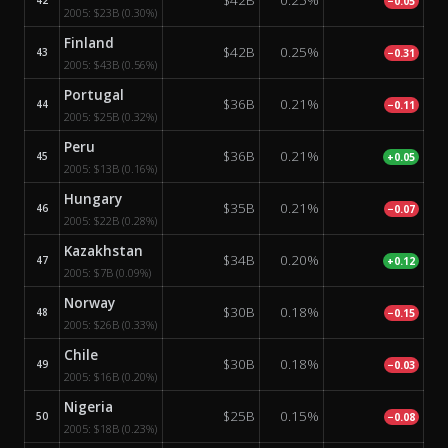
42
−0.05
2005:
$23B
(0.30%)
Finland
$42B
0.25%
43
−0.31
2005:
$43B
(0.56%)
Portugal
$36B
0.21%
44
−0.11
2005:
$25B
(0.32%)
Peru
$36B
0.21%
45
+0.05
2005:
$13B
(0.16%)
Hungary
$35B
0.21%
46
−0.07
2005:
$22B
(0.28%)
Kazakhstan
$34B
0.20%
47
+0.12
2005:
$7B
(0.09%)
Norway
$30B
0.18%
48
−0.15
2005:
$26B
(0.33%)
Chile
$30B
0.18%
49
−0.03
2005:
$16B
(0.20%)
Nigeria
$25B
0.15%
50
−0.08
2005:
$18B
(0.23%)