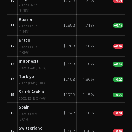
$292B
1.73%
10
−1.71
2005:
$267B
(3.45%)
Russia
$288B
1.71%
11
+0.17
2005:
$120B
(1.54%)
Brazil
$270B
1.60%
12
−0.09
2005:
$131B
(1.69%)
Indonesia
$265B
1.58%
13
+0.57
2005:
$78B
(1.01%)
Turkiye
$219B
1.30%
14
+0.20
2005:
$86B
(1.10%)
Saudi Arabia
$193B
1.15%
15
+0.75
2005:
$31B
(0.40%)
Spain
$184B
1.10%
16
−0.91
2005:
$156B
(2.01%)
Switzerland
$166B
0.98%
17
−0.02