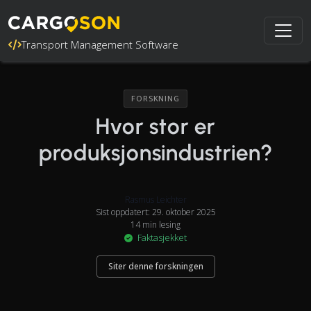
Transport Management Software
FORSKNING
Hvor stor er
produksjonsindustrien?
Rasmus Leichter
Sist oppdatert: 29. oktober 2025
14 min lesing
Faktasjekket
Siter denne forskningen