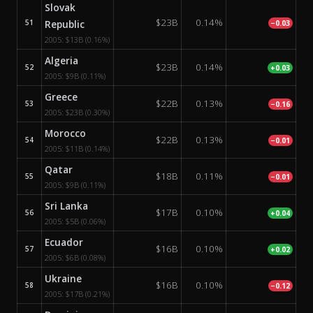
Slovak
$23B
0.14%
51
Republic
−0.03
2005:
$13B
(0.16%)
Algeria
$23B
0.14%
52
+0.03
2005:
$9B
(0.11%)
Greece
$22B
0.13%
53
−0.16
2005:
$23B
(0.30%)
Morocco
$22B
0.13%
54
−0.01
2005:
$11B
(0.14%)
Qatar
$18B
0.11%
55
−0.01
2005:
$9B
(0.11%)
Sri Lanka
$17B
0.10%
56
+0.04
2005:
$5B
(0.06%)
Ecuador
$16B
0.10%
57
+0.02
2005:
$6B
(0.08%)
Ukraine
$16B
0.10%
58
−0.12
2005:
$17B
(0.21%)