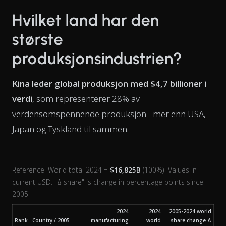
Hvilket land har den
største
produksjonsindustrien?
Kina leder global produksjon med $4,7 billioner i
verdi
, som representerer 28% av
verdensomspennende produksjon - mer enn USA,
Japan og Tyskland til sammen.
Reference: World total 2024 =
$16,825B
(100%). Values in
current USD. "Δ share" is change in percentage points since
2005.
2024
2024
2005-2024 world
Rank
Country / 2005
manufacturing
world
share change Δ