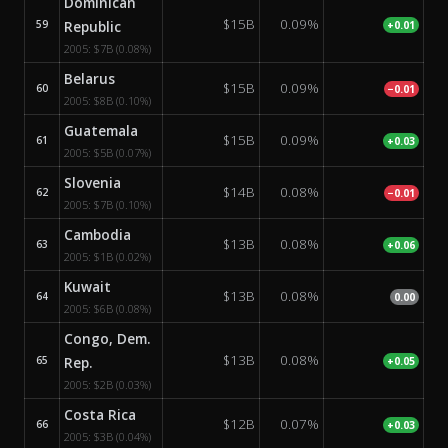
Dominican
$15B
0.09%
59
Republic
+0.01
2005:
$7B
(0.08%)
Belarus
$15B
0.09%
60
−0.01
2005:
$8B
(0.10%)
Guatemala
$15B
0.09%
61
+0.03
2005:
$5B
(0.07%)
Slovenia
$14B
0.08%
62
−0.01
2005:
$7B
(0.10%)
Cambodia
$13B
0.08%
63
+0.06
2005:
$1B
(0.02%)
Kuwait
$13B
0.08%
64
0.00
2005:
$6B
(0.08%)
Congo, Dem.
$13B
0.08%
65
Rep.
+0.05
2005:
$2B
(0.03%)
Costa Rica
$12B
0.07%
66
+0.03
2005:
$3B
(0.04%)