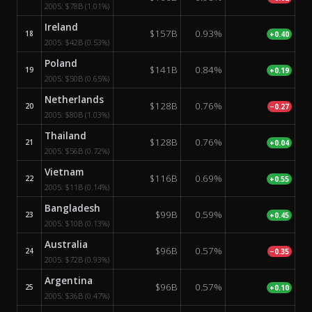
2005:
$78B
(1.01%)
Ireland
$157B
0.93%
18
+0.40
2005:
$42B
(0.53%)
Poland
$141B
0.84%
19
+0.19
2005:
$50B
(0.65%)
Netherlands
$128B
0.76%
20
−0.27
2005:
$80B
(1.03%)
Thailand
$128B
0.76%
21
+0.04
2005:
$56B
(0.72%)
Vietnam
$116B
0.69%
22
+0.55
2005:
$11B
(0.14%)
Bangladesh
$99B
0.59%
23
+0.45
2005:
$10B
(0.13%)
Australia
$96B
0.57%
24
−0.35
2005:
$72B
(0.93%)
Argentina
$96B
0.57%
25
+0.10
2005:
$36B
(0.47%)