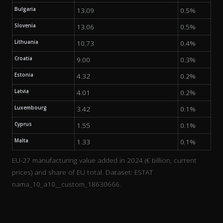
Bulgaria
13.09
0.5%
Slovenia
13.06
0.5%
Lithuania
10.73
0.4%
Croatia
9.00
0.3%
Estonia
4.32
0.2%
Latvia
4.01
0.2%
Luxembourg
3.42
0.1%
Cyprus
1.55
0.1%
Malta
1.33
0.1%
EU-27 manufacturing value added in 2024 (€ billion, current
prices) and share of EU total. Dataset: ESTAT
nama_10_a10__custom_18630666.