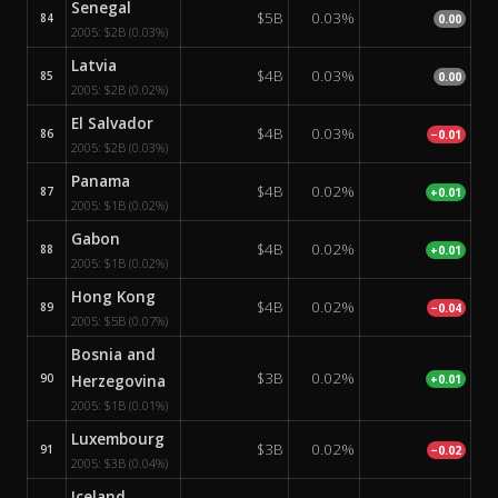
Senegal
$5B
0.03%
84
0.00
2005:
$2B
(0.03%)
Latvia
$4B
0.03%
85
0.00
2005:
$2B
(0.02%)
El Salvador
$4B
0.03%
86
−0.01
2005:
$2B
(0.03%)
Panama
$4B
0.02%
87
+0.01
2005:
$1B
(0.02%)
Gabon
$4B
0.02%
88
+0.01
2005:
$1B
(0.02%)
Hong Kong
$4B
0.02%
89
−0.04
2005:
$5B
(0.07%)
Bosnia and
$3B
0.02%
90
Herzegovina
+0.01
2005:
$1B
(0.01%)
Luxembourg
$3B
0.02%
91
−0.02
2005:
$3B
(0.04%)
Iceland