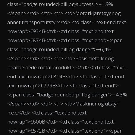
class="badge rounded-pill bg-success">+1,9%
</span></td> </tr> <tr> <td>Motorkjøretøyer og
annet transportutstyr</td> <td class="text-end text-
nowrap">€934B</td> <td class="text-end text-
nowrap">€874B</td> <td class="text-end"><span
class="badge rounded-pill bg-danger">−6,4%
</span></td> </tr> <tr> <td>Basismetaller og
bearbeidede metallprodukter</td> <td class="text-
end text-nowrap">€814B</td> <td class="text-end
text-nowrap">€779B</td> <td class="text-end">
<span class="badge rounded-pill bg-danger">−4,3%
</span></td> </tr> <tr> <td>Maskiner og utstyr
n.e.c.</td> <td class="text-end text-
nowrap">€600B</td> <td class="text-end text-
nowrap">€572B</td> <td class="text-end"><span