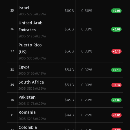
Israel
$60B
0.36%
35
+0.08
2005:
$22B
(0.28%)
United Arab
$56B
0.33%
36
Emirates
+0.08
2005:
$19B
(0.25%)
Puerto Rico
$56B
0.33%
37
(US)
−0.13
2005:
$36B
(0.46%)
Egypt
$54B
0.32%
38
+0.13
2005:
$15B
(0.19%)
South Africa
$51B
0.30%
39
−0.34
2005:
$50B
(0.65%)
Pakistan
$49B
0.29%
40
+0.07
2005:
$17B
(0.22%)
Romania
$44B
0.26%
41
−0.01
2005:
$21B
(0.27%)
Colombia
$42B
0.25%