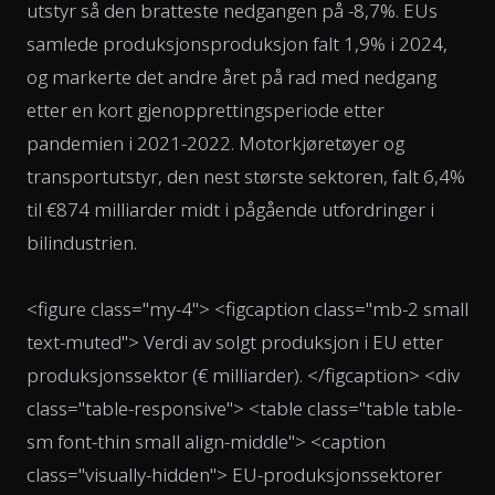
utstyr så den bratteste nedgangen på -8,7%. EUs
samlede produksjonsproduksjon falt 1,9% i 2024,
og markerte det andre året på rad med nedgang
etter en kort gjenopprettingsperiode etter
pandemien i 2021-2022. Motorkjøretøyer og
transportutstyr, den nest største sektoren, falt 6,4%
til €874 milliarder midt i pågående utfordringer i
bilindustrien.
<figure class="my-4"> <figcaption class="mb-2 small
text-muted"> Verdi av solgt produksjon i EU etter
produksjonssektor (€ milliarder). </figcaption> <div
class="table-responsive"> <table class="table table-
sm font-thin small align-middle"> <caption
class="visually-hidden"> EU-produksjonssektorer