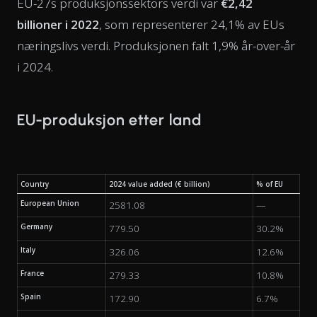
EU-27s produksjonssektors verdi var
€2,42
billioner i 2022
, som representerer 24,1% av EUs
næringslivs verdi. Produksjonen falt 1,9% år-over-år
i 2024.
EU-produksjon etter land
Country
2024 value added (€ billion)
% of EU
European Union
2581.08
—
Germany
779.50
30.2%
Italy
326.06
12.6%
France
279.33
10.8%
Spain
172.90
6.7%