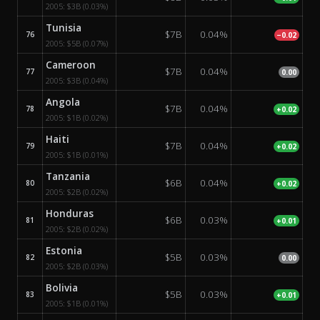
2005:
$3B
(0.03%)
Tunisia
$7B
0.04%
76
−0.02
2005:
$5B
(0.07%)
Cameroon
$7B
0.04%
77
0.00
2005:
$3B
(0.04%)
Angola
$7B
0.04%
78
+0.02
2005:
$1B
(0.02%)
Haiti
$7B
0.04%
79
+0.02
2005:
$1B
(0.01%)
Tanzania
$6B
0.04%
80
+0.02
2005:
$2B
(0.02%)
Honduras
$6B
0.03%
81
+0.01
2005:
$2B
(0.02%)
Estonia
$5B
0.03%
82
0.00
2005:
$2B
(0.03%)
Bolivia
$5B
0.03%
83
+0.01
2005:
$1B
(0.01%)