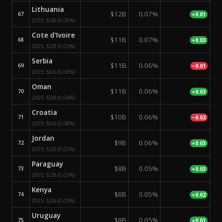
Lithuania
$12B
0.07%
67
+0.01
2005:
$5B
(0.06%)
Cote d'Ivoire
$11B
0.07%
68
+0.03
2005:
$2B
(0.03%)
Serbia
$11B
0.06%
69
−0.01
2005:
$6B
(0.08%)
Oman
$11B
0.06%
70
+0.03
2005:
$3B
(0.04%)
Croatia
$10B
0.06%
71
−0.02
2005:
$6B
(0.08%)
Jordan
$9B
0.06%
72
+0.03
2005:
$2B
(0.02%)
Paraguay
$8B
0.05%
73
+0.03
2005:
$2B
(0.02%)
Kenya
$8B
0.05%
74
+0.02
2005:
$2B
(0.03%)
Uruguay
$8B
0.05%
75
+0.01