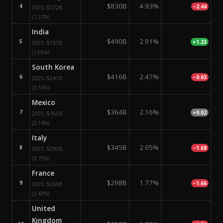
$830B
4.93%
4
−2.44
2005:
$572B
(7.37%)
India
$490B
2.91%
5
+1.23
2005:
$131B
(1.69%)
South Korea
$416B
2.47%
6
−0.63
2005:
$241B
(3.10%)
Mexico
$364B
2.16%
7
+0.02
2005:
$166B
(2.14%)
Italy
$345B
2.05%
8
−1.68
2005:
$290B
(3.73%)
France
$298B
1.77%
9
−1.66
2005:
$266B
(3.43%)
United
Kingdom