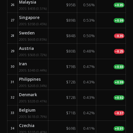
Malaysia
$95B
0.56%
26
+0.05
2005:
$40B
(0.51%)
Singapore
$89B
0.53%
27
+0.09
2005:
$35B
(0.45%)
Sweden
$84B
0.50%
28
−0.35
2005:
$66B
(0.85%)
Austria
$80B
0.48%
29
−0.25
2005:
$56B
(0.72%)
Iran
$79B
0.47%
30
+0.03
2005:
$34B
(0.44%)
Philippines
$72B
0.43%
31
+0.09
2005:
$26B
(0.34%)
Denmark
$72B
0.43%
32
+0.02
2005:
$32B
(0.41%)
Belgium
$71B
0.42%
33
−0.37
2005:
$61B
(0.79%)
Czechia
$69B
0.41%
34
+0.01
2005:
$31B
(0.40%)