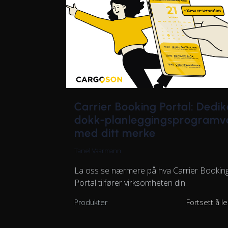
Carrier Booking Portal: Dedik
dokk-planleggingsprogramv
med ditt merke
Tanel Vaarmann
La oss se nærmere på hva Carrier Bookin
Portal tilfører virksomheten din.
Produkter
Fortsett å l