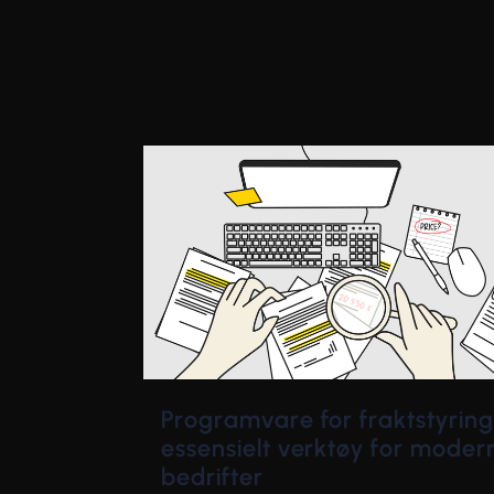
Programvare for fraktstyring:
essensielt verktøy for moder
bedrifter