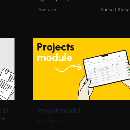
Produkter
Fortsett å les
 Et
Prosjektmodul
ne
Tanel Vaarmann