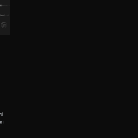
.
al
an