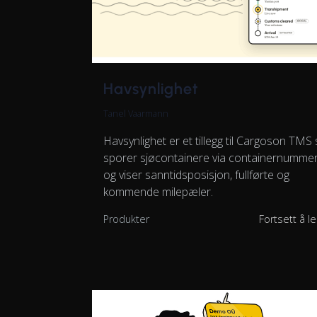
Havsynlighet
Tanel Vaarmann
Havsynlighet er et tillegg til Cargoson TMS
sporer sjøcontainere via containernummer
og viser sanntidsposisjon, fullførte og
kommende milepæler.
Produkter
Fortsett å l