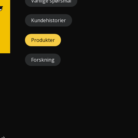
Vanlige spørsmål
Kundehistorier
Produkter
Forskning
e →