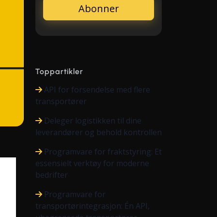
Toppartikler
API for forsendelse med flere
transportører
Deleger logistikken til dine
leverandører og behold kontrollen
Programvare for fraktstyring: Et
essensielt verktøy for moderne
bedrifter
Programvare for
transportørintegrasjon: Én API,