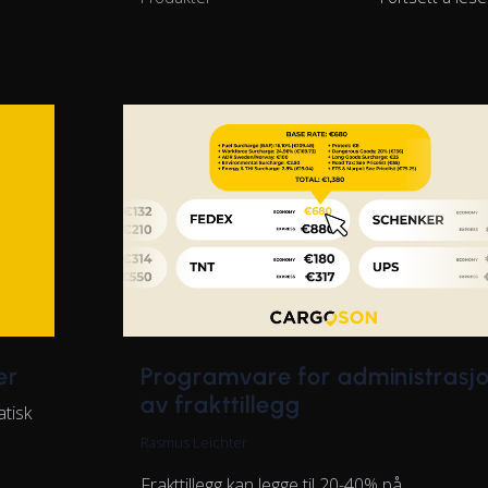
er
Programvare for administrasj
av frakttillegg
atisk
Rasmus Leichter
Frakttillegg kan legge til 20-40% på