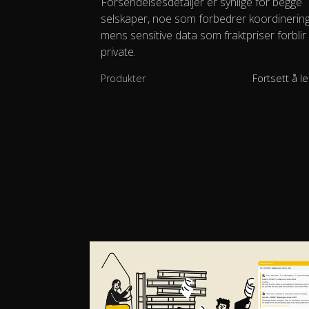
Forsendelsesdetaljer er synlige for begge
selskaper, noe som forbedrer koordinerin
mens sensitive data som fraktpriser forblir
private.
Produkter
Fortsett å l