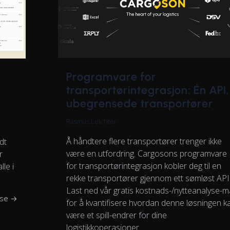
Programvare for
transportørintegrasjon: Én API,
ubegrensede transportører
Rasmus Leichter
Å håndtere flere transportører trenger ikke
dt
være en utfordring. Cargosons programvare
r
for transportørintegrasjon kobler deg til en
lle i
rekke transportører gjennom ett sømløst API
Last ned vår gratis kostnads-/nytteanalyse-m
ese →
for å kvantifisere hvordan denne løsningen k
være et spill-endrer for dine
logistikkoperasjoner.