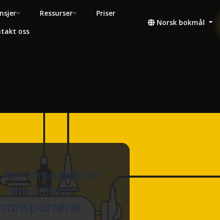
nsjer
Ressurser
Priser
Norsk bokmål
takt oss
 for forsendelse
med flere
transportører