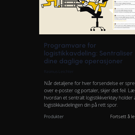
Programvare for
logistikkavdeling: Sentraliser
dine daglige operasjoner
Rasmus Leichter
Når detaljene for hver forsendelse er spre
over e-poster og portaler, skjer det feil. Læ
hvordan et sentralt logistikkverktøy holder a
logistikkavdelingen din på rett spor.
Produkter
Fortsett å l