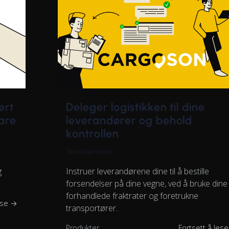
ert
Deleger logistikken til dine
are
leverandører og behold
kontrollen
Tanel Vaarmann
g
Instruer leverandørene dine til å bestille
forsendelser på dine vegne, ved å bruke dine
forhandlede fraktrater og foretrukne
ese →
transportører.
Produkter
Fortsett å les