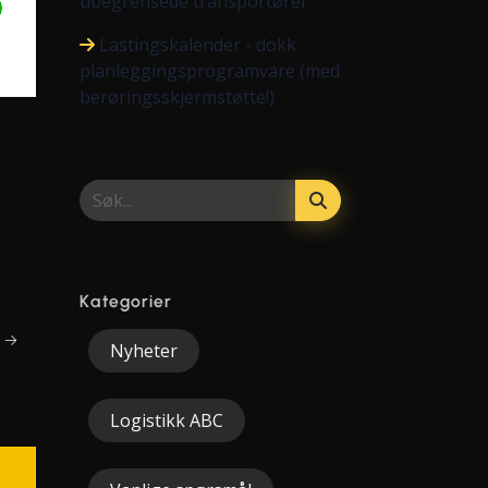
ubegrensede transportører
Lastingskalender - dokk
planleggingsprogramvare (med
berøringsskjermstøtte!)
Kategorier
e →
Nyheter
Logistikk ABC