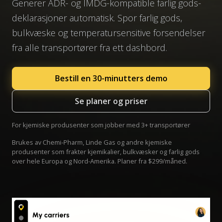
Generer ADR- og IMDG-kompatible farlig gods-
deklarasjoner automatisk. Spor farlig gods,
bulkvæske og temperatursensitive forsendelser
fra alle transportører fra ett dashbord.
Bestill en 30-minutters demo
Se planer og priser
For kjemiske produsenter som jobber med 3+ transportører
Brukes av Chemi-Pharm, Linde Gas og andre kjemiske
produsenter som frakter kjemikalier, bulkvæsker og farlig gods
over hele Europa og Nord-Amerika. Planer fra $299/måned.