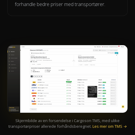
forhandle bedre priser med transportører.
Skjermbilde av en forsendelse i Cargoson TMS, med ulike
transportørpriser allerede forhåndsberegnet.
Les mer om TMS →