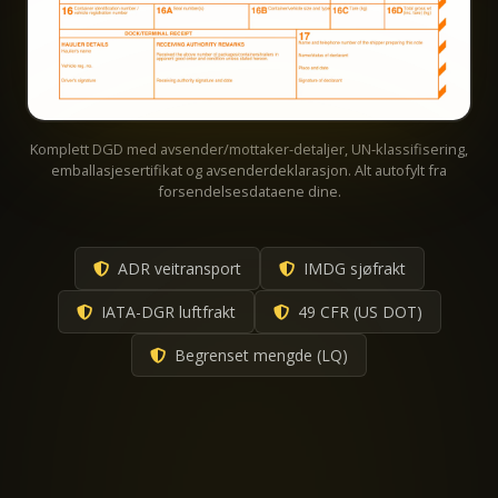
Komplett DGD med avsender/mottaker-detaljer, UN-klassifisering,
emballasjesertifikat og avsenderdeklarasjon. Alt autofylt fra
forsendelsesdataene dine.
ADR veitransport
IMDG sjøfrakt
IATA-DGR luftfrakt
49 CFR (US DOT)
Begrenset mengde (LQ)