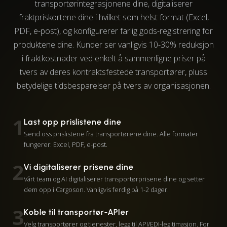
transportørintegrasjonene dine, digitaliserer
fraktpriskortene dine i hvilket som helst format (Excel,
PDF, e-post), og konfigurerer farlig gods-registrering for
produktene dine. Kunder ser vanligvis 10-30% reduksjon
i fraktkostnader ved enkelt å sammenligne priser på
tvers av deres kontraktsfestede transportører, pluss
betydelige tidsbesparelser på tvers av organisasjonen.
1
Last opp prislistene dine
Send oss prislistene fra transportørene dine. Alle formater
fungerer: Excel, PDF, e-post.
2
Vi digitaliserer prisene dine
Vårt team og AI digitaliserer transportørprisene dine og setter
dem opp i Cargoson. Vanligvis ferdig på 1-2 dager.
3
Koble til transportør-APIer
Velg transportører og tjenester, legg til API/EDI-legitimasjon. For