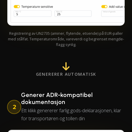
Registrering av UN2735 (aminer, flytende, etsende) på EUR-paller
med stålfat. Temperaturområde, vareverdi og begrenset mengde-
flagg synlig.
GENERERER AUTOMATISK
Generer ADR-kompatibel
dokumentasjon
2
Ett klikk genererer farlig gods-deklarasjonen, klar
for transportøren og tollen din