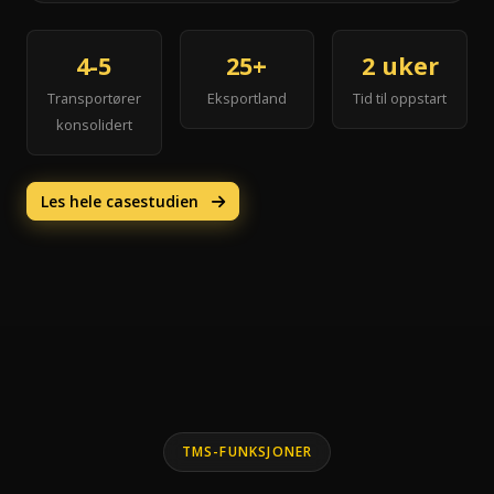
4-5
25+
2 uker
Transportører
Eksportland
Tid til oppstart
konsolidert
Les hele casestudien
TMS-FUNKSJONER