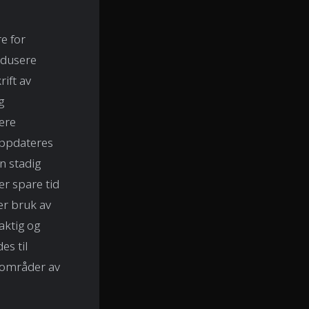
e for
edusere
ift av
g
lere
 oppdateres
n stadig
r spare tid
er bruk av
aktig og
es til
 områder av