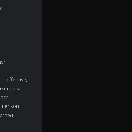
r
nen
dseffektive,
rsendelse.
lper
joner som
former.