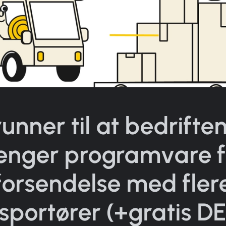
unner til at bedrifte
renger programvare f
forsendelse med fler
sportører (+gratis 