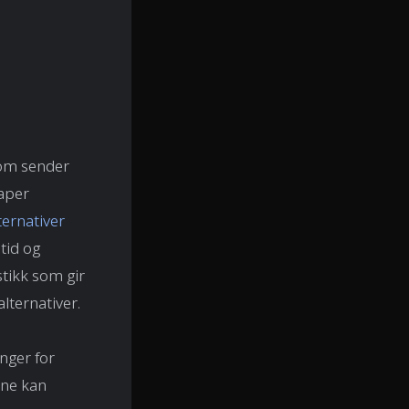
som sender
kaper
ternativer
etid og
stikk som gir
lternativer.
inger for
ine kan