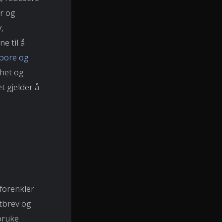
er og
,
e til å
pore og
ghet og
t gjelder å
forenkler
ktbrev og
bruke