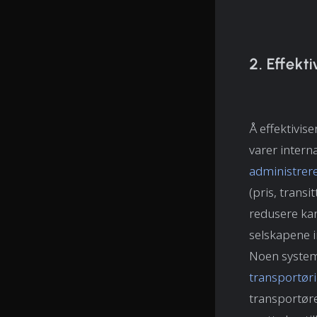
2. Effekt
Å effektivis
varer intern
administrere
(pris, transi
redusere kar
selskapene in
Noen system
transportør
transportøre