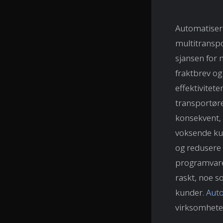
Automatiseri
multitranspo
sjansen for 
fraktbrev o
effektivitet
transportøre
konsekvent, 
voksende ku
og redusere 
programvare 
raskt, noe so
kunder.
Auto
virksomheten