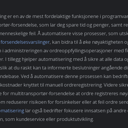
ng er en av de mest fordelaktige funksjonene i programvar
rtør-forsendelse, som lar deg spare tid og penger, samt r
menneskelige feil. Å automatisere visse prosesser, som utskr
g
forsendelsesvarslinger
, kan bidra til å øke nøyaktigheten o
en i administreringen av ordreoppfyllingsoperasjoner med f
r. I tillegg hjelper automatisering med å sikre at alle data
slik at du raskt kan ta informerte beslutninger angående di
ndebase. Ved å automatisere denne prosessen kan bedrifte
kostnader knyttet til manuell ordreregistrering. Videre sikr
for multitransportør-forsendelse at ordre registreres nøy
m reduserer risikoen for forsinkelser eller at feil ordre send
matisering
lar også bedrifter fokusere innsatsen på andre
, som kundeservice eller produktutvikling.