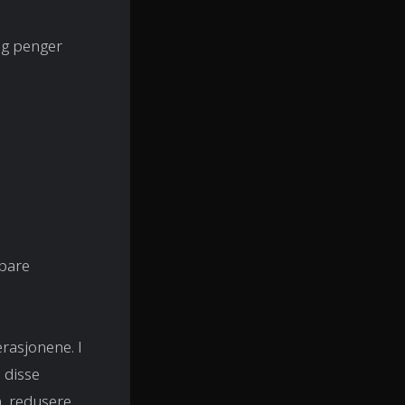
og penger
pare
erasjonene. I
 disse
n, redusere