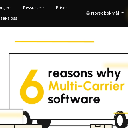
nsjer
Ressurser
Priser
Norsk bokmål
takt oss