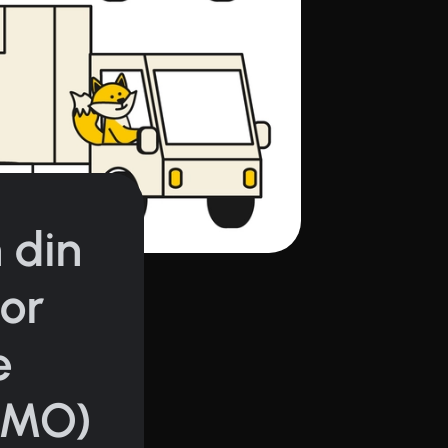
n din
or
e
DEMO)