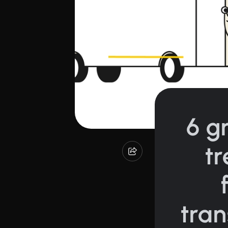
6 gr
t
tran