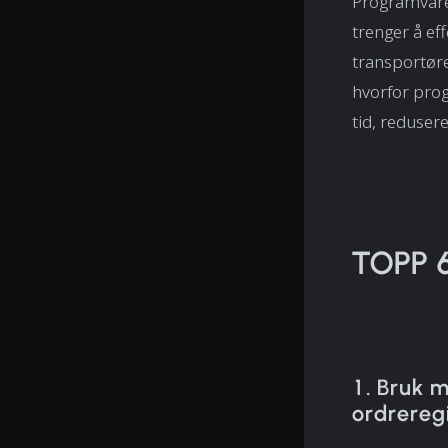
Programvare 
trenger å ef
transportøre
hvorfor pro
tid, reduser
TOPP 
1. Bruk m
ordreregi