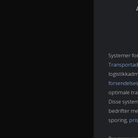
Systemer for
Transportad
logistikkadm
forsendelse
optimale tra
Disse system
bedrifter me
sporing,
pri