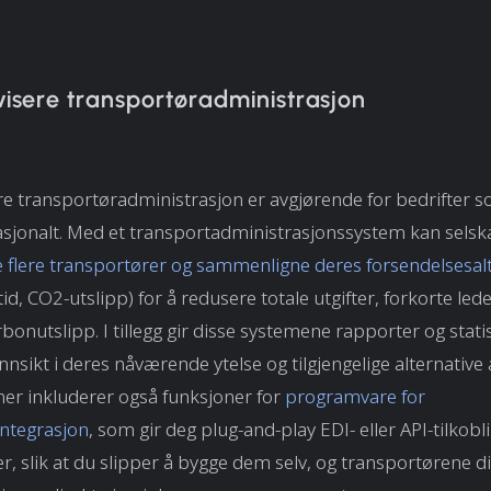
ivisere transportøradministrasjon
ere transportøradministrasjon er avgjørende for bedrifter 
asjonalt. Med et transportadministrasjonssystem kan sels
 flere transportører og sammenligne deres forsendelsesal
ttid, CO2-utslipp) for å redusere totale utgifter, forkorte led
bonutslipp. I tillegg gir disse systemene rapporter og stati
nsikt i deres nåværende ytelse og tilgjengelige alternative a
er inkluderer også funksjoner for
programvare for
integrasjon
, som gir deg plug-and-play EDI- eller API-tilkobl
r, slik at du slipper å bygge dem selv, og transportørene d