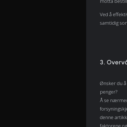
motta bestil
Ved å effekt
samtidig som 
3. Overvå
Ønsker du å 
penger?
Å se nærmere
forsyningskje
denne artikk
faktorene og