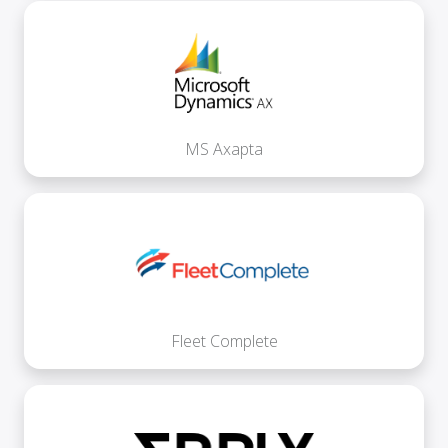
MS Axapta
Fleet Complete