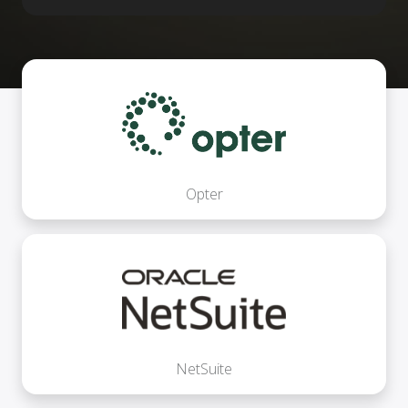
Opter
NetSuite