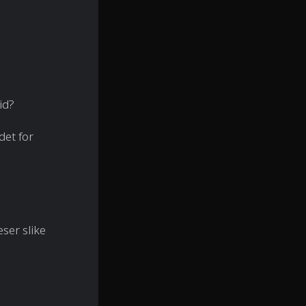
id?
det for
eser slike