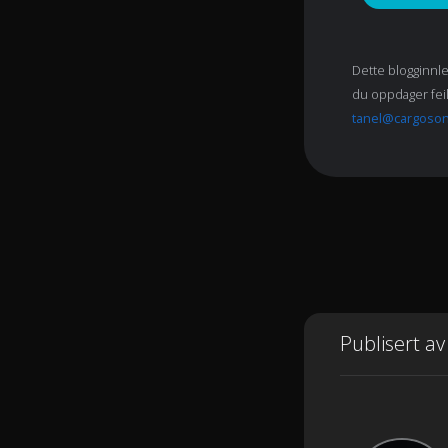
Dette blogginnle
du oppdager feil 
tanel@cargoso
Publisert av