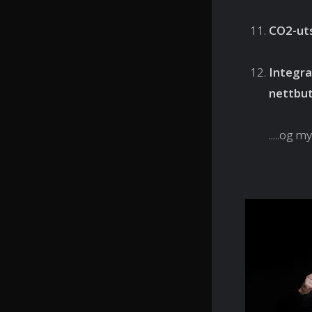
CO2-ut
Integr
nettbut
.....og m