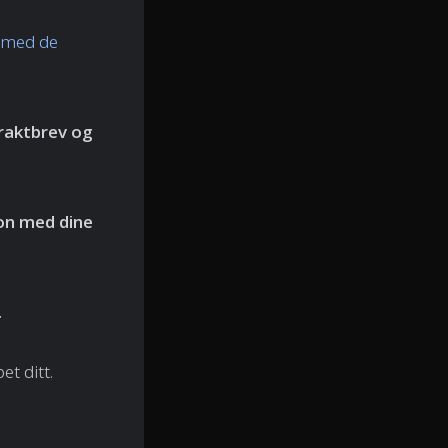
med de
raktbrev
og
on
med dine
.
et ditt.