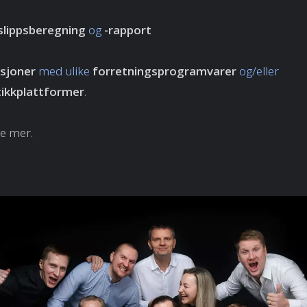
slippsberegning
og
-rapport
asjoner
med ulike
forretningsprogramvarer
og/eller
ikkplattformer
.
ye mer.