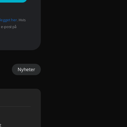
nlegget her
. Hvis
a e-post på
Nyheter
t