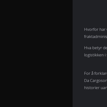
Hvorfor har
fraktadminis
Hva betyr de
logistikken 
For å forklar
Da Cargoson v
historier uan