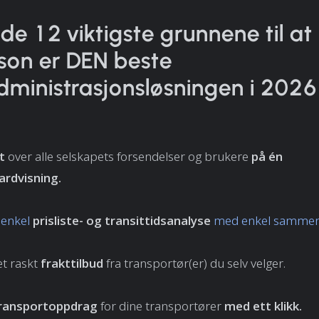
 de 12 viktigste grunnene til at
son er DEN beste
dministrasjonsløsningen i 2026
kt
over alle selskapets forsendelser og brukere
på én
rdvisning.
 enkel
prisliste- og transittidsanalyse
med enkel sammenl
et raskt
frakttilbud
fra transportør(er) du selv velger.
ransportoppdrag
for dine transportører
med ett klikk.