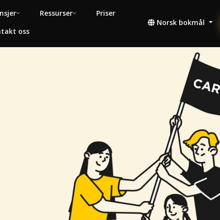
nsjer
Ressurser
Priser
Norsk bokmål
takt oss