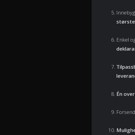
Inneby
største
Enkel o
deklara
Tilpass
leveran
Én over
Forsend
Mulighe