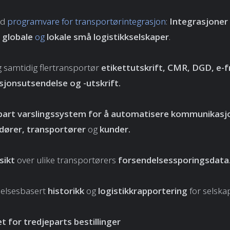
gd
programvare for transportørintegrasjon
:
Integrasjoner
 globale
og
lokale små logistikkselskaper
.
g samtidig
flertransportør
etikettutskrift,
CMR
, DGD,
e-f
sjonsutsendelse og -utskrift.
bart
varslingssystem for å automatisere kommunikasj
dører, transportører
og
kunder.
sikt
over ulike transportørers
forsendelsessporingsdata
elsesbasert
historikk
og
logistikkrapportering
for selskap
t for tredjeparts bestillinger