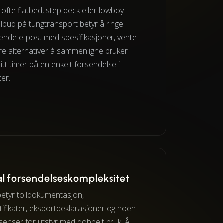
ofte flatbed, step deck eller lowboy-
tilbud på tungtransport betyr å ringe
sende e-post med spesifikasjoner, vente
re alternativer å sammenligne bruker
itt timer på en enkelt forsendelse i
ter.
al forsendelseskompleksitet
etyr tolldokumentasjon,
ifikater, eksportdeklarasjoner og noen
senser for utstyr med dobbelt bruk. Å