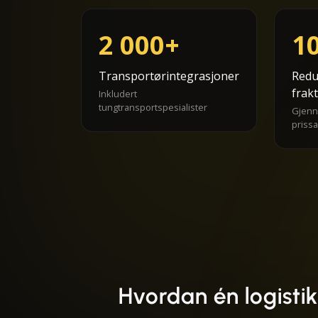
2 000+
1
Transportørintegrasjoner
Redu
frak
Inkludert
tungtransportspesialister
Gjenn
priss
Hvordan én logistik