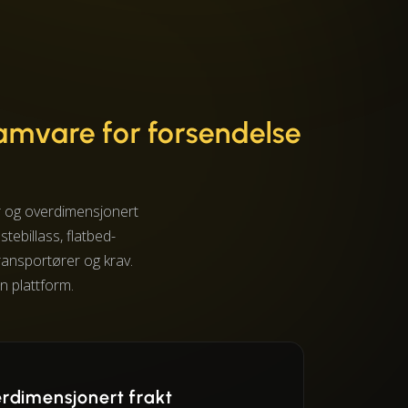
amvare for forsendelse
er og overdimensjonert
ebillass, flatbed-
transportører og krav.
n plattform.
rdimensjonert frakt