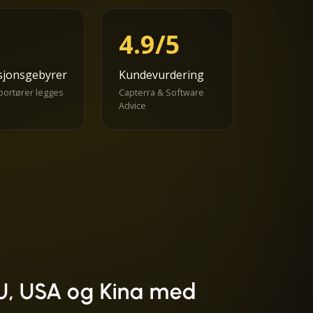
4.9/5
sjonsgebyrer
Kundevurdering
portører legges
Capterra & Software
Advice
 EU, USA og Kina med