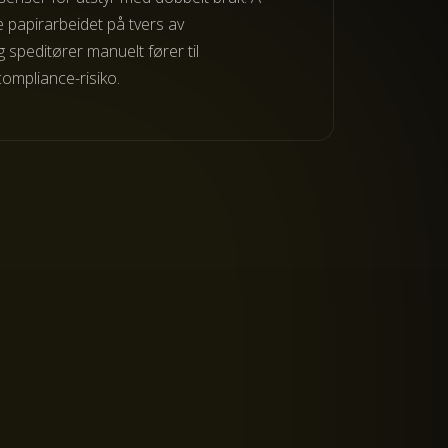
 papirarbeidet på tvers av
 speditører manuelt fører til
compliance-risiko.