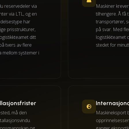
u reservedeler via
Maskiner krever 
ter via LTL, og en
tilhengere. Å få 
ndelsestype har
transportører, 
lige prisstrukturer,
på svar. Med fle
ogistikkteamet ditt
logistikkteamet d
å tvers av flere
stedet for minut
a mellom systemer i
llasjonsfrister
Internasjon
ested, må den
Maskineksport b
tallasjonsvindu.
opprinnelsessert
asjonsmannskap og
ganger eksportli