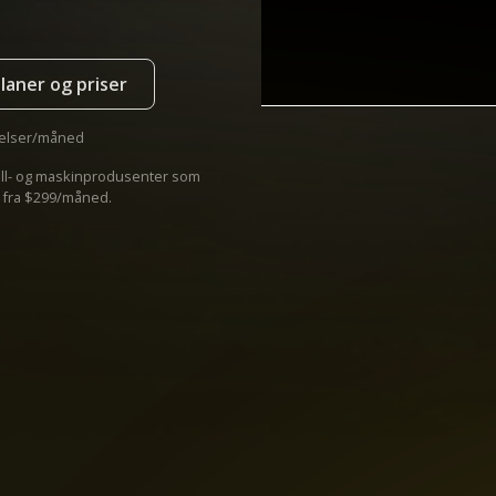
laner og priser
delser/måned
all- og maskinprodusenter som
r fra $299/måned.