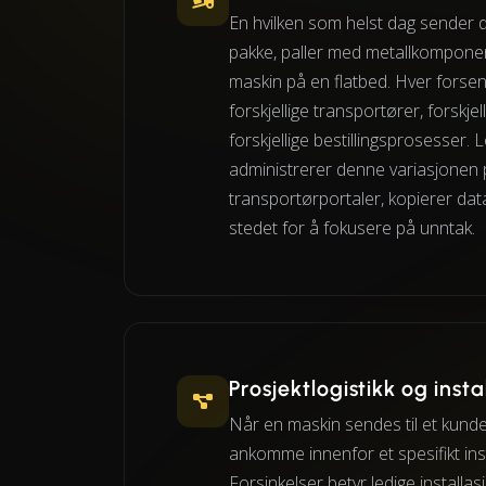
En hvilken som helst dag sender d
pakke, paller med metallkomponen
maskin på en flatbed. Hver forse
forskjellige transportører, forskjel
forskjellige bestillingsprosesser. L
administrerer denne variasjonen p
transportørportaler, kopierer dat
stedet for å fokusere på unntak.
Prosjektlogistikk og insta
Når en maskin sendes til et kund
ankomme innenfor et spesifikt ins
Forsinkelser betyr ledige install