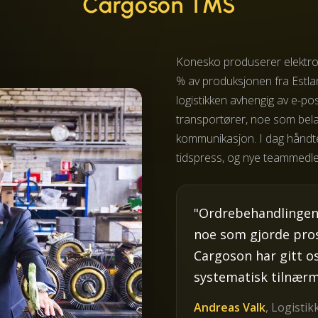
Cargoson TMS
Konesko produserer elektr
% av produksjonen fra Estla
logistikken avhengig av e-pos
transportører, noe som bela
kommunikasjon. I dag håndter
tidspress, og nye teammedle
"Ordrebehandlingen 
noe som gjorde pros
Cargoson har gitt o
systematisk tilnærmi
Andreas Valk
, Logisti