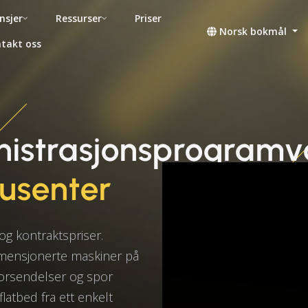
nsjer
Ressurser
Priser
Norsk bokmål
takt oss
nistrasjonsprogramv
usenter
g kontraktspriser.
dimensjonerte maskiner på
 forsendelser og spor
flatbed fra ett enkelt