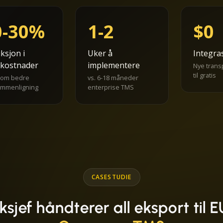
0-30%
1-2
$0
ksjon i
Uker å
Integra
tkostnader
implementere
Nye trans
til gratis
om bedre
vs. 6-18 måneder
ammenligning
enterprise TMS
CASESTUDIE
ksjef håndterer all eksport til