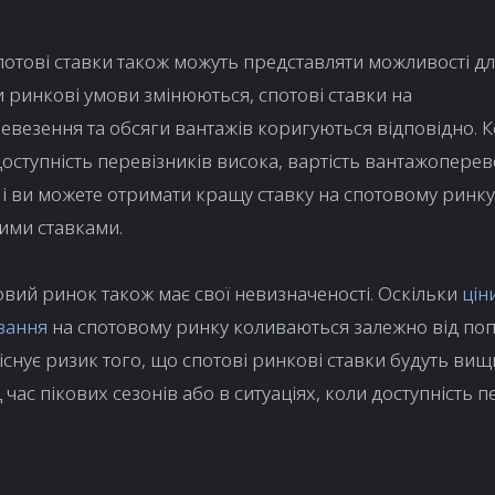
потові ставки також можуть представляти можливості дл
и ринкові умови змінюються, спотові ставки на
везення та обсяги вантажів коригуються відповідно. 
доступність перевізників висока, вартість вантажоперев
 і ви можете отримати кращу ставку на спотовому ринк
ими ставками.
вий ринок також має свої невизначеності. Оскільки
цін
вання
на спотовому ринку коливаються залежно від поп
 існує ризик того, що спотові ринкові ставки будуть ви
 час пікових сезонів або в ситуаціях, коли доступність п