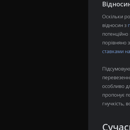
Відноси
Оскільки р
відносин з
потенційно 
порівняно 
ставками н
Підсумовую
перевезення
особливо д
пропонує п
гнучкість, 
Сучас