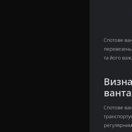
R
Спотове ван
перевезень 
та його важ
Визна
вант
Спотове ва
транспорту
регулярним 