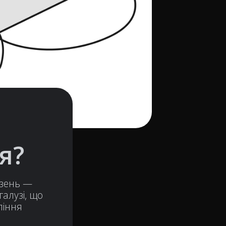
я?
езень —
галузі, що
ління