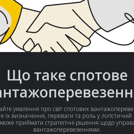
Що таке спотове
антажоперевезенн
йте уявлення про світ спотових вантажоперев
е їх визначення, переваги та роль у логістичній 
може приймати стратегічні рішення щодо управ
вантажоперевезеннями.