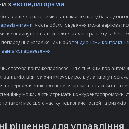
ни з
експедиторами
обота лише зі спотовими ставками не передбачає довго
перевізниками
, якість обслуговування може варіюватися
може вплинути на такі аспекти, як час транзиту та безпе
з попередньо узгодженими або
тендерними контрактн
а вантажоперевезення
.
чи, спотове вантажоперевезення є гнучким варіантом 
 вантажів, відіграючи ключову роль у ланцюгу постача
ля непередбачених або нерегулярних вантажних потреб
отенційну можливість отримати конкурентоспроможні с
воно також має свою частку невизначеностей та ризиків.
ні рішення для управління