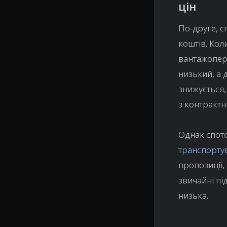
цін
По-друге, с
коштів. Кол
вантажопере
низький, а 
знижується,
з контрактн
Однак спото
транспорту
пропозиції,
звичайні під
низька.