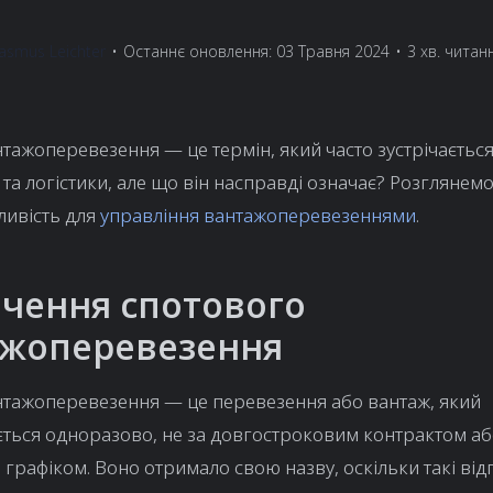
asmus Leichter
•
Останнє оновлення: 03 Травня 2024
•
3 хв. читан
тажоперевезення — це термін, який часто зустрічається
та логістики, але що він насправді означає? Розглянемо
ливість для
управління вантажоперевезеннями
.
чення спотового
ажоперевезення
нтажоперевезення — це перевезення або вантаж, який
ється одноразово, не за довгостроковим контрактом а
графіком. Воно отримало свою назву, оскільки такі ві