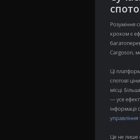
спот
Розуміння 
кроком є еф
багатопере
Cargoson, м
Ці платформ
спотові цін
місці. Біль
— усе ефект
інформації
управління 
Це не лише 