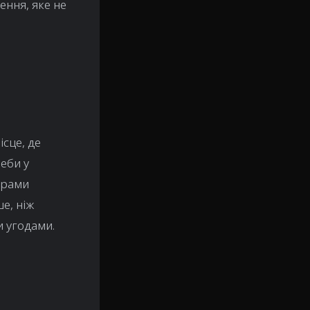
ення, яке не
ісце, де
еби у
орами
е, ніж
и угодами.