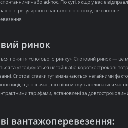
«спонтанними» або ad-hoc. По суті, якщо у вас є відправл
вашого регулярного вантажного потоку, це спотове
евезення.
овий ринок
яється поняття «спотового ринку». Спотовий ринок — це м
ься та узгоджуються негайні або короткострокові потр
анні. Спотові ставки тут визначаються негайними факт
ропозиції, що означає, що ціни можуть коливатися частіш
онтрактними тарифами, встановлені за довгостроковим
ві вантажоперевезення: