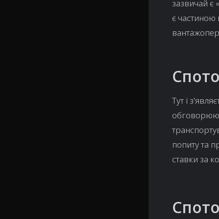
зазвичай є 
є частиною 
вантажопер
Спот
Тут і з'явл
обговорюют
транспортув
попиту та п
ставки за к
Спото