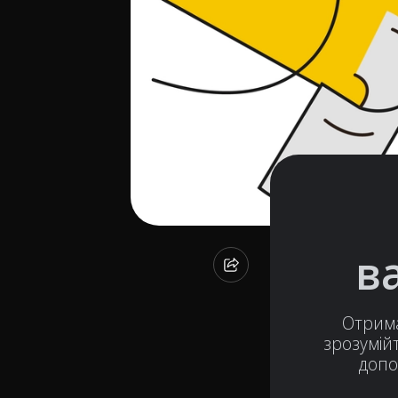
в
Отрима
зрозумійт
допо