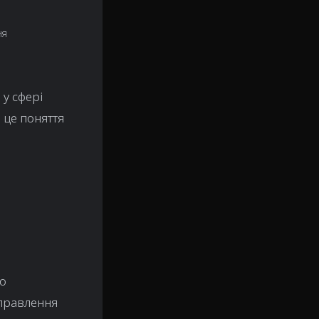
ня
 у сфері
 це поняття
бо
дправлення