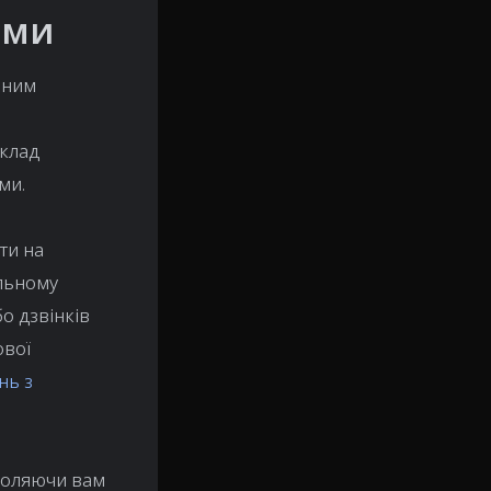
ями
пним
иклад
ми.
ти на
альному
бо дзвінків
ової
нь з
зволяючи вам