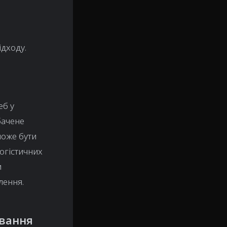
ідходу.
еб у
бачене
може бути
огістичних
и
лення.
ивання