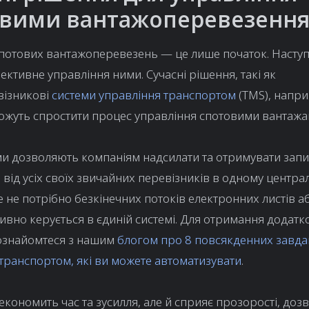
овими вантажоперевезенн
спотових вантажоперевезень — це лише початок. Насту
ективне управління ними. Сучасні рішення, такі як
візникові
системи управління транспортом
(TMS), напр
ожуть спростити процес управління спотовими вантажа
и дозволяють компаніям надсилати та отримувати запи
и від усіх своїх звичайних перевізників в одному центр
ше не потрібно безкінечних потоків електронних листів а
ивно керується в єдиній системі. Для отримання додатк
 ознайомтеся з нашим
блогом про 8 повсякденних завда
транспортом, які ви можете автоматизувати
.
економить час та зусилля, але й сприяє прозорості, до