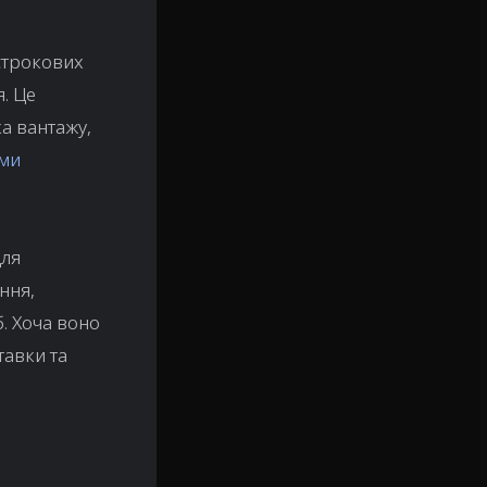
строкових
. Це
ка вантажу,
ими
для
ння,
. Хоча воно
тавки та