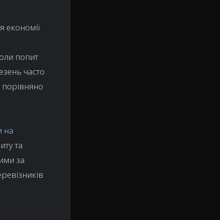
я економії
Коли попит
езень часто
у порівняно
и на
иту та
щими за
еревізників