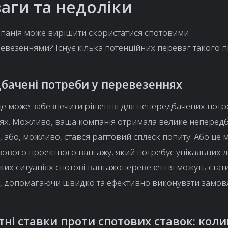
аги та недоліки
мпанія може вирішити скористатися спотовими
везеннями? Існує кілька потенційних переваг такого п
бачені потреби у перевезеннях
це може забезпечити рішення для непередбачених потр
ях. Можливо, ваша компанія отримала велике неперед
 або, можливо, стався раптовий сплеск попиту. Або це 
ового проектного вантажу, який потребує унікальних л
аких ситуаціях спотові вантажоперевезення можуть стат
, допомагаючи швидко та ефективно виконувати замов
тні ставки проти спотових ставок: кол