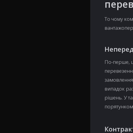
перев
То чому ко
вантажопере
Неперед
По-перше, 
перевезенн
замовлення,
випадок раз
рішень. У т
порятунком
Контрак