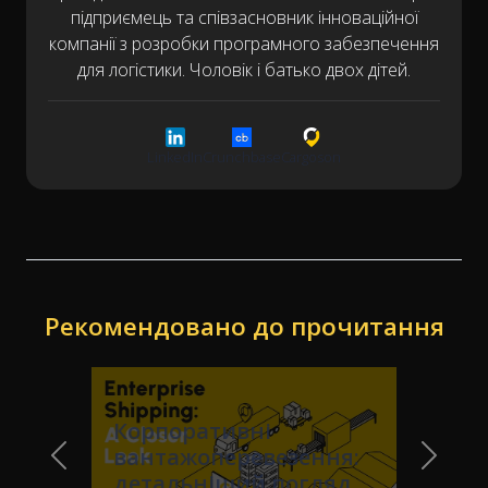
підприємець та співзасновник інноваційної
компанії з розробки програмного забезпечення
для логістики. Чоловік і батько двох дітей.
LinkedIn
Crunchbase
Cargoson
Рекомендовано до прочитання
Корпоративні
вантажоперевезення:
Previous Slide
Next Sl
детальніший погляд