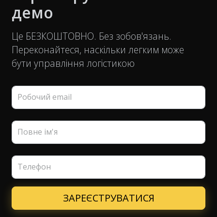
демо
Це БЕЗКОШТОВНО. Без зобов'язань.
Переконайтеся, наскільки легким може
бути управління логістикою
Робочий email
Повне ім'я
Телефон