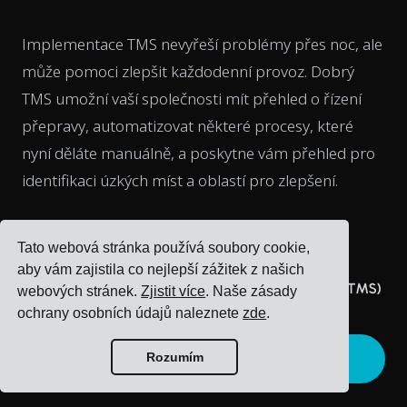
Implementace TMS nevyřeší problémy přes noc, ale
může pomoci zlepšit každodenní provoz. Dobrý
TMS umožní vaší společnosti mít přehled o řízení
přepravy, automatizovat některé procesy, které
nyní děláte manuálně, a poskytne vám přehled pro
identifikaci úzkých míst a oblastí pro zlepšení.
Tato webová stránka používá soubory cookie,
aby vám zajistila co nejlepší zážitek z našich
Zajímá vás, jak systém pro správu přepravy (TMS)
webových stránek.
Zjistit více
. Naše zásady
skutečně funguje?
ochrany osobních údajů naleznete
zde
.
OBJEDNEJTE SI BEZPLATNOU UKÁZKU
Rozumím
CARGOSONU