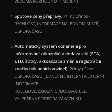
VĚDOMÁ ROZHODNUTÍ, MĚŘENÍ
Spotové ceny přepravy
.
Přímý přínos -
RYCHLOST, INFORMACE NA JEDNOM MÍSTĚ,
ÚSPORA ČASU
Automatický systém oznámení pro
informování zákazníků a dodavatelů (ETA,
ETD, štítky, aktualizace změn a registrační
značky nákladních vozidel).
Přímý přínos -
ÚSPORA ČASU, JEDNOTNÉ INTERNÍ A EXTERNÍ
INFORMACE -
KOLEGOVÉ/ZÁKAZNÍCI/DODAVATELÉ,
VYLEPŠENÁ PODPORA ZÁKAZNÍKŮ