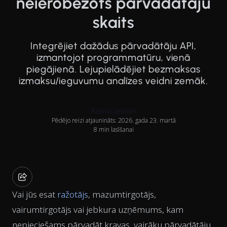
neierobežots pārvadātāju
skaits
Integrējiet dažādus pārvadātāju API,
izmantojot programmatūru, vienā
piegājienā. Lejupielādējiet bezmaksas
izmaksu/ieguvumu analīzes veidni zemāk.
Rasmus Leichter
Pēdējo reizi atjaunināts: 2026. gada 23. martā
8 min lasīšanai
Vai jūs esat
ražotājs
, mazumtirgotājs,
vairumtirgotājs vai jebkura uzņēmums, kam
nepieciešams pārvadāt kravas, vairāku pārvadātāju