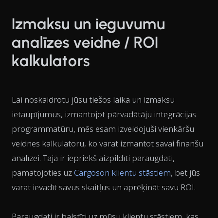
Izmaksu un ieguvumu
analīzes veidne / ROI
kalkulators
Lai noskaidrotu jūsu tiešos laika un izmaksu
ietaupījumus, izmantojot pārvadātāju integrācijas
programmatūru, mēs esam izveidojuši vienkāršu
veidnes kalkulatoru, ko varat izmantot savai finanšu
analīzei. Tajā ir iepriekš aizpildīti paraugdati,
pamatojoties uz
Cargoson klientu stāstiem
, bet jūs
varat ievadīt savus skaitļus un aprēķināt savu ROI.
Paraugdati ir balstīti uz mūsu klientu stāstiem, kas