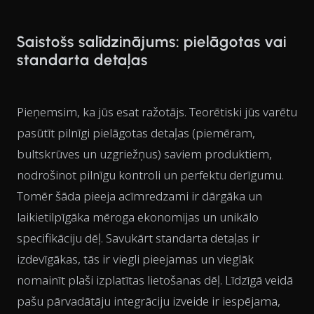
Saistošs salīdzinājums: pielāgotas vai
standarta detaļas
Pieņemsim, ka jūs esat ražotājs. Teorētiski jūs varētu
pasūtīt pilnīgi pielāgotas detaļas (piemēram,
bultskrūves un uzgriežņus) saviem produktiem,
nodrošinot pilnīgu kontroli un perfektu derīgumu.
Tomēr šāda pieeja acīmredzami ir dārgāka un
laikietilpīgāka mēroga ekonomijas un unikālo
specifikāciju dēļ. Savukārt standarta detaļas ir
izdevīgākas, tās ir viegli pieejamas un vieglāk
nomainīt plaši izplatītas lietošanas dēļ. Līdzīgā veidā
pašu pārvadātāju integrāciju izveide ir iespējama,