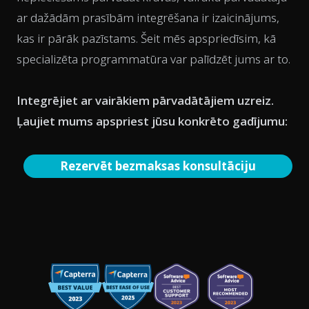
ar dažādām prasībām integrēšana ir izaicinājums,
kas ir pārāk pazīstams. Šeit mēs apspriedīsim, kā
specializēta programmatūra var palīdzēt jums ar to.
Integrējiet ar vairākiem pārvadātājiem uzreiz.
Ļaujiet mums apspriest jūsu konkrēto gadījumu:
Rezervēt bezmaksas konsultāciju