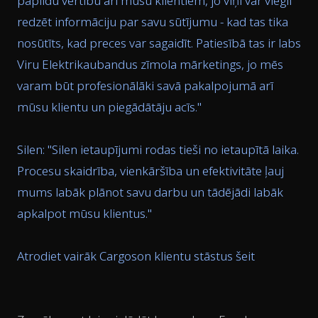
papildu vērtību arī mūsu klientiem, jo viņi var viegli
redzēt informāciju par savu sūtījumu - kad tas tika
nosūtīts, kad preces var sagaidīt. Patiesībā tas ir labs
Viru Elektrikaubandus zīmola mārketings, jo mēs
varam būt profesionālāki savā pakalpojumā arī
mūsu klientu un piegādātāju acīs.
"
Silen: "
Silen ietaupījumi rodas tieši no ietaupītā laika.
Procesu skaidrība, vienkāršība un efektivitāte ļauj
mums labāk plānot savu darbu un tādējādi labāk
apkalpot mūsu klientus.
"
Atrodiet vairāk Cargoson klientu stāstus šeit