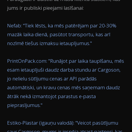
jums ir publiski pieejami lasīšanai:
Nefab: "
Tiek lēsts, ka mēs patērējam par 20-30%
mazāk laika dienā, pasūtot transportu, kas arī
nozīmē tiešus izmaksu ietaupījumus.
"
PrintOnPack.com: "
Runājot par laika taupīšanu, mēs
esam ietaupījuši daudz darba stundu ar Cargoson,
jo nelielu sūtījumu cenas ar API parādās
automātiski, un kravu cenas mēs saņemam daudz
ātrāk nekā izmantojot parastus e-pasta
pieprasījumus.
"
Estiko-Plastar (igauņu valodā): "
Veicot pasūtījumu
caur Cargoson, mums ir iespēja atrast partneri, kas