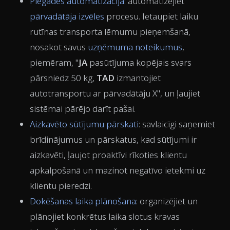
Piegādes automatizācija
: automatizējiet
pārvadātāja izvēles
procesu. Ietaupiet laiku
rutīnas transporta lēmumu pieņemšanā,
nosakot savus
uzņēmuma noteikumus
,
piemēram, "
JA
pasūtījuma kopējais svars
pārsniedz 50 kg,
TAD
izmantojiet
autotransportu ar pārvadātāju X", un ļaujiet
sistēmai pārējo darīt pašai.
Aizkavēto sūtījumu pārskati
: savlaicīgi saņemiet
brīdinājumus un pārskatus, kad sūtījumi ir
aizkavēti, ļaujot proaktīvi rīkoties klientu
apkalpošanā un mazinot negatīvo ietekmi uz
klientu pieredzi.
Dokēšanas laika plānošana
: organizējiet un
plānojiet konkrētus laika slotus kravas