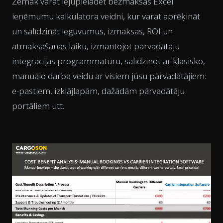
Zemāk varat lejupielādēt bezmaksas Excel
ieņēmumu kalkulatora veidni, kur varat aprēķināt
un salīdzināt ieguvumus, izmaksas, ROI un
atmaksāšanās laiku, izmantojot pārvadātāju
integrācijas programmatūru, salīdzinot ar klasisko,
manuālo darba veidu ar visiem jūsu pārvadātājiem:
e-pastiem, izklājlapām, dažādām pārvadātāju
portāliem utt.