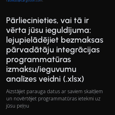
rasmus@cargoson.com
.
Pārliecinieties, vai tā ir
vērta jūsu ieguldījuma:
lejupielādējiet bezmaksas
pārvadātāju integrācijas
programmatūras
izmaksu/ieguvumu
analīzes veidni (.xlsx)
Aizstājiet parauga datus ar saviem skaitļiem
un novērtējiet programmatūras ietekmi uz
jūsu peļņu