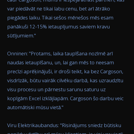
var piedāvāt ne tikai labu cenu, bet arī ātrāko
piegādes laiku. Tikai sešos mēnešos mēs esam
panākuši 12-15% ietaupījumus saviem kravu
sūtījumiem.
"
Onninen: "
Protams, laika taupīšana nozīmē arī
naudas ietaupīšanu, un, lai gan mēs to neesam
precīzi aprēķinājuši, ir droši teikt, ka bez Cargoson,
visdrīzāk, būtu vairāk cilvēku darbā, kas uzraudzītu
visu procesu un pārnestu sarunu saturu uz
kopīgām Excel izklājlapām. Cargoson šo darbu veic
automātiski mūsu vietā.
"
Viru Elektrikaubandus: "
Risinājums sniedz būtisku