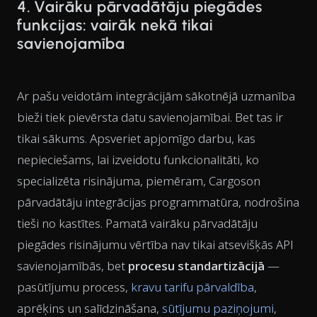
4. Vairāku pārvadātāju piegādes
funkcijas: vairāk nekā tikai
savienojamība
Ar pašu veidotām integrācijām sākotnējā uzmanība
bieži tiek pievērsta datu savienojamībai. Bet tas ir
tikai sākums. Apsveriet apjomīgo darbu, kas
nepieciešams, lai izveidotu funkcionalitāti, ko
specializēta risinājuma, piemēram, Cargoson
pārvadātāju integrācijas programmatūra, nodrošina
tieši no kastītes. Pamatā vairāku pārvadātāju
piegādes risinājumu vērtība nav tikai atsevišķās API
savienojamībās, bet
procesu standartizācijā
—
pasūtījumu process,
kravu tarifu pārvaldība
,
aprēķins un salīdzināšana,
sūtījumu paziņojumi
,