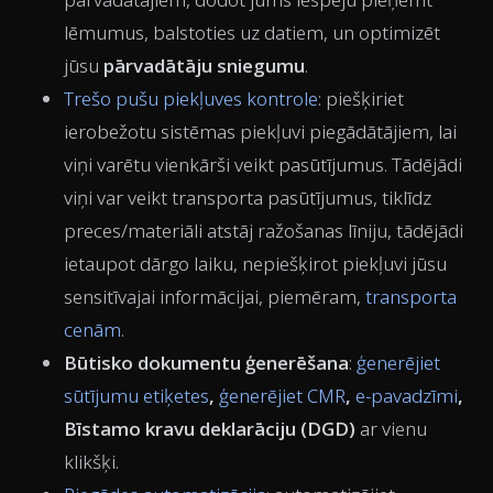
lēmumus, balstoties uz datiem, un optimizēt
jūsu
pārvadātāju sniegumu
.
Trešo pušu piekļuves kontrole
: piešķiriet
ierobežotu sistēmas piekļuvi piegādātājiem, lai
viņi varētu vienkārši veikt pasūtījumus. Tādējādi
viņi var veikt transporta pasūtījumus, tiklīdz
preces/materiāli atstāj ražošanas līniju, tādējādi
ietaupot dārgo laiku, nepiešķirot piekļuvi jūsu
sensitīvajai informācijai, piemēram,
transporta
cenām
.
Būtisko dokumentu ģenerēšana
:
ģenerējiet
sūtījumu etiķetes
,
ģenerējiet CMR
,
e-pavadzīmi
,
Bīstamo kravu deklarāciju (DGD)
ar vienu
klikšķi.