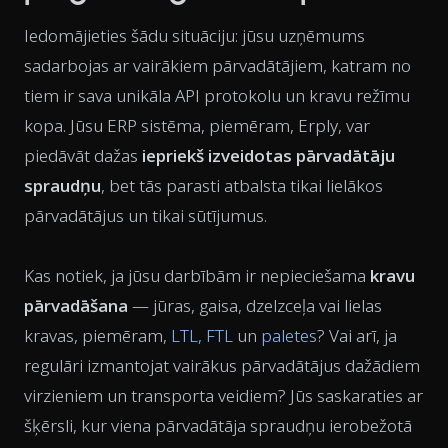
Iedomājieties šādu situāciju: jūsu uzņēmums
sadarbojas ar vairākiem pārvadātājiem, katram no
tiem ir sava unikāla API protokolu un kravu režīmu
kopa. Jūsu ERP sistēma, piemēram, Erply, var
piedāvāt dažas
iepriekš izveidotas pārvadātāju
spraudņu
, bet tās parasti atbalsta tikai lielākos
pārvadātājus un tikai sūtījumus.
Kas notiek, ja jūsu darbībām ir nepieciešama
kravu
pārvadāšana
— jūras, gaisa, dzelzceļa vai lielas
kravas, piemēram,
LTL, FTL
un
paletes
? Vai arī, ja
regulāri izmantojat vairākus pārvadātājus dažādiem
virzieniem un transporta veidiem? Jūs saskaraties ar
šķērsli, kur viena pārvadātāja spraudņu ierobežotā