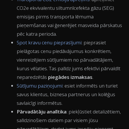
CO2e ekvivalentu siltumnīcefekta gāzu (SEG)
emisijas pirms transporta lēmuma
pieņemšanas vai ģenerējiet masveida pārskatus
pēc katra perioda.
Spot kravu cenu pieprasījumi
: pieprasiet
pielāgotas cenu piedāvājumus konkrētiem,
vienreizējiem sūtījumiem no pārvadātājiem,
kurus vēlaties. Tas palīdz jums efektīvi pārvaldīt
neparedzētās
piegādes izmaksas
.
Sūtījumu paziņojumi
: esiet informēts un turiet
savus
klientus, biznesa partnerus un kolēģus
savlaicīgi informētus.
Pārvadātāju analītika
: piekļūstiet detalizētiem,
salīdzinošiem datiem par visiem jūsu
pārvadātājiem, dodot jums iespēju pieņemt