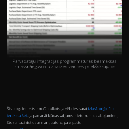
Pārvadātāju integrācijas programmatūras bezmaksas
izmaksu/ieguvumu analīzes veidnes priekšskatījums
Šis bloga ieraksts ir mašīntulkots. Ja vēlaties, varat
izlasīt oriģinālo
ierakstu šeit
. Ja pamanāt kļūdas vai jums ir ieteikumi uzlabojumiem,
lūdzu, sazinieties ar mani, autoru, pa e-pastu