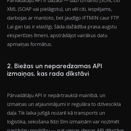
Pārvadātāju API ir dažādi — daži izmanto JSON, citi
XML (SOAP vai pielāgotu), un vēl citi, iespējams,
darbojas ar mantoto, bet jaudīgo IFTMIN caur FTP.
Lai gan tas ir elastīgi, šāda dažādība prasa augstu
ekspertīzes līmeni, apstrādājot vairākus datu
apmaiņas formātus.
2. Biežas un neparedzamas API
izmaiņas, kas rada dīkstāvi
Pārvadātāju API ir nepārtrauktā mainībā, un
izmaiņas un atjauninājumi ir regulāra to dzīvescikla
daļa. Tik laika jutīgā nozarē kā transports un
loģistika, sekošana līdzi šīm izmaiņām var nozīmēt
pastāvīgu modrību — pat vienas dienas API dīkstāve