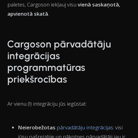
paletes, Cargoson iekļauj visu
vienā saskaņotā,
apvienotā skatā
.
Cargoson pārvadātāju
integrācijas
programmatūras
priekšrocības
Ar vienu (!) integrāciju jūs iegūstat:
Neierobežotas
pārvadātāju integrācijas
: visi
jūsu pašreizējie un nākotnes pārvadātāji jau ir