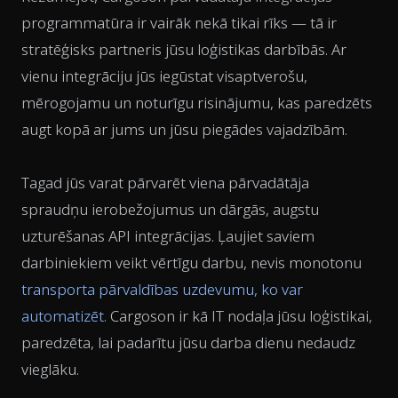
programmatūra ir vairāk nekā tikai rīks — tā ir
stratēģisks partneris jūsu loģistikas darbībās. Ar
vienu integrāciju jūs iegūstat visaptverošu,
mērogojamu un noturīgu risinājumu, kas paredzēts
augt kopā ar jums un jūsu piegādes vajadzībām.
Tagad jūs varat pārvarēt viena pārvadātāja
spraudņu ierobežojumus un dārgās, augstu
uzturēšanas API integrācijas. Ļaujiet saviem
darbiniekiem veikt vērtīgu darbu, nevis monotonu
transporta pārvaldības uzdevumu, ko var
automatizēt
. Cargoson ir kā IT nodaļa jūsu loģistikai,
paredzēta, lai padarītu jūsu darba dienu nedaudz
vieglāku.