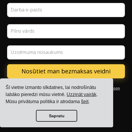
Darba e-pasts
Pilns vārds
Uzņēmuma nosaukums
Šī vietne izmanto sīkdatnes, lai nodrošinātu
Es piekrītu, ka mani dati tiek apstrādāti saskaņā ar
Cargoson
konfidencialitātes politiku
un saņemt bloga jaunumus.
labāko pieredzi mūsu vietnē.
Uzzināt vairāk
.
Atrakstīties var jebkurā laikā.
Mūsu privātuma politika ir atrodama
šeit
.
Sapratu
Produkti