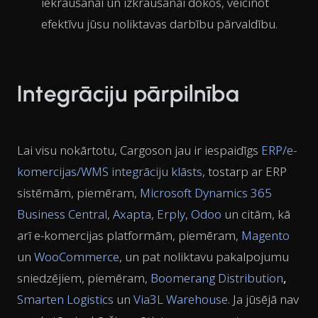
iekraušanai un izkraušanai dokos, veicinot
efektīvu jūsu noliktavas darbību pārvaldību.
Integrāciju pārpilnība
Lai visu nokārtotu, Cargoson jau ir iespaidīgs
ERP/e-
komercijas/WMS integrāciju klāsts
, tostarp ar ERP
sistēmām, piemēram,
Microsoft Dynamics 365
Business Central
,
Axapta
,
Erply
,
Odoo
un citām, kā
arī e-komercijas platformām, piemēram,
Magento
un
WooCommerce
, un pat noliktavu pakalpojumu
sniedzējiem, piemēram,
Boomerang Distribution
,
Smarten Logistics
un
Via3L Warehouse
. Ja jūsējā nav