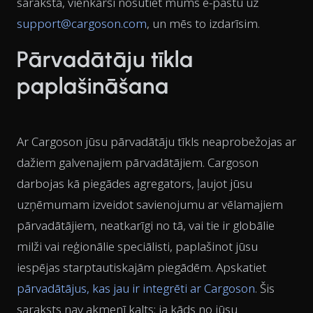
sarakstā, vienkārši nosūtiet mums e-pastu uz
support@cargoson.com
, un mēs to izdarīsim.
Pārvadātāju tīkla
paplašināšana
Ar Cargoson jūsu pārvadātāju tīkls neaprobežojas ar
dažiem galvenajiem pārvadātājiem. Cargoson
darbojas kā piegādes agregators, ļaujot jūsu
uzņēmumam izveidot savienojumu ar vēlamajiem
pārvadātājiem, neatkarīgi no tā, vai tie ir globālie
milži vai reģionālie speciālisti, paplašinot jūsu
iespējas starptautiskajām piegādēm. Apskatiet
pārvadātājus, kas jau ir integrēti ar Cargoson
. Šis
saraksts nav akmenī kalts: ja kāds no jūsu