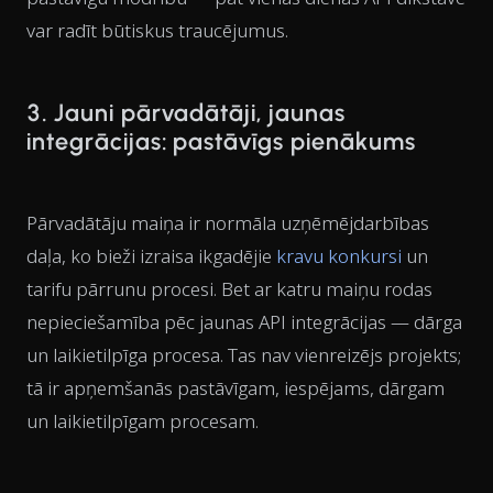
var radīt būtiskus traucējumus.
3. Jauni pārvadātāji, jaunas
integrācijas: pastāvīgs pienākums
Pārvadātāju maiņa ir normāla uzņēmējdarbības
daļa, ko bieži izraisa ikgadējie
kravu konkursi
un
tarifu pārrunu procesi. Bet ar katru maiņu rodas
nepieciešamība pēc jaunas API integrācijas — dārga
un laikietilpīga procesa. Tas nav vienreizējs projekts;
tā ir apņemšanās pastāvīgam, iespējams, dārgam
un laikietilpīgam procesam.