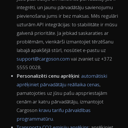
integrēti, un jaunu pārvadātāju savienojumu
pievienošana jums ir bez maksas. Mēs regulāri
uzturām API integrācijas: to stabilitāte ir mūsu
galvenā prioritāte. Ja jebkad saskaraties ar
problēmām, vienkārši izmantojiet tērzēšanu
labajā apakšējā stūrī, nosūtiet e-pastu uz
support@cargoson.com
vai zvaniet uz +372
5555 0028.
Personalizēti cenu aprēķini
:
automātiski
aprēķiniet pārvadātāju reāllaika cenas
,
pamatojoties uz jūsu pašu apspriestajām
cenām ar katru pārvadātāju, izmantojot
Cargoson
kravu tarifu pārvaldības
programmatūru
.
Transporta CO2 emisiju aprēķins
: aprēķiniet