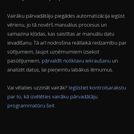
Vairāku pārvadātāju piegādes automatizācija iegūst
vērienu, jo tā novērš manuālus procesus un
samazina kļūdas, kas saistītas ar manuālu datu
ievadīšanu. Tā arī nodrošina reāllaikā redzamību par
sūtījumiem, ļaujot uzņēmumiem izsekot
pasūtījumiem,
pārvaldīt noliktavu iekraušanu
un
analizēt datus, lai pieņemtu labākus lēmumus.
Vai vēlaties uzzināt vairāk?
Iegūstiet kontrolsarakstu
par to, kā izvēlēties vairāku pārvadātāju
programmatūru šeit
.