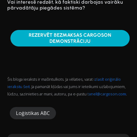
Vai interesē redzēt, kā faktiski darbojas vairāku
pārvadātāju piegādes sistēma?
REZERVĒT BEZMAKSAS CARGOSON
DEMONSTRĀCIJU
Šis bloga ieraksts ir mašīntulkots. Ja vēlaties, varat
izlasīt oriģinālo
ierakstu šeit
. Ja pamanāt kļūdas vai jums ir ieteikumi uzlabojumiem,
lūdzu, sazinieties ar mani, autoru, pa e-pastu
tanel@cargoson.com
.
Loģistikas ABC