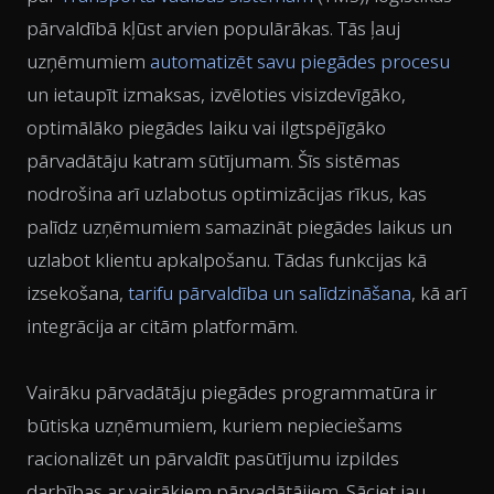
pārvaldībā kļūst arvien populārākas. Tās ļauj
uzņēmumiem
automatizēt savu piegādes procesu
un ietaupīt izmaksas, izvēloties visizdevīgāko,
optimālāko piegādes laiku vai ilgtspējīgāko
pārvadātāju katram sūtījumam. Šīs sistēmas
nodrošina arī uzlabotus optimizācijas rīkus, kas
palīdz uzņēmumiem samazināt piegādes laikus un
uzlabot klientu apkalpošanu. Tādas funkcijas kā
izsekošana,
tarifu pārvaldība un salīdzināšana
, kā arī
integrācija ar citām platformām.
Vairāku pārvadātāju piegādes programmatūra ir
būtiska uzņēmumiem, kuriem nepieciešams
racionalizēt un pārvaldīt pasūtījumu izpildes
darbības ar vairākiem pārvadātājiem. Sāciet jau