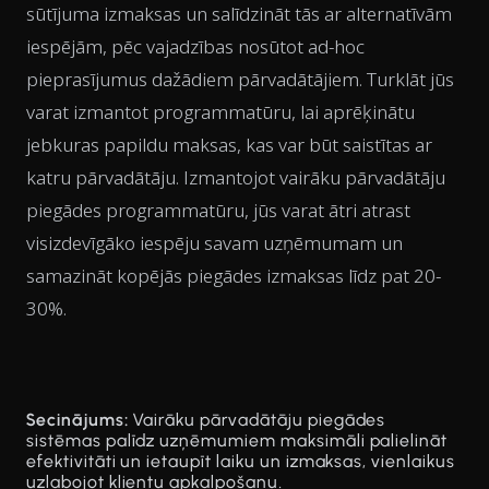
sūtījuma izmaksas un salīdzināt tās ar alternatīvām
iespējām, pēc vajadzības nosūtot ad-hoc
pieprasījumus dažādiem pārvadātājiem. Turklāt jūs
varat izmantot programmatūru, lai aprēķinātu
jebkuras papildu maksas, kas var būt saistītas ar
katru pārvadātāju. Izmantojot vairāku pārvadātāju
piegādes programmatūru, jūs varat ātri atrast
visizdevīgāko iespēju savam uzņēmumam un
samazināt kopējās piegādes izmaksas līdz pat 20-
30%.
Secinājums:
Vairāku pārvadātāju piegādes
sistēmas palīdz uzņēmumiem maksimāli palielināt
efektivitāti un ietaupīt laiku un izmaksas, vienlaikus
uzlabojot klientu apkalpošanu.