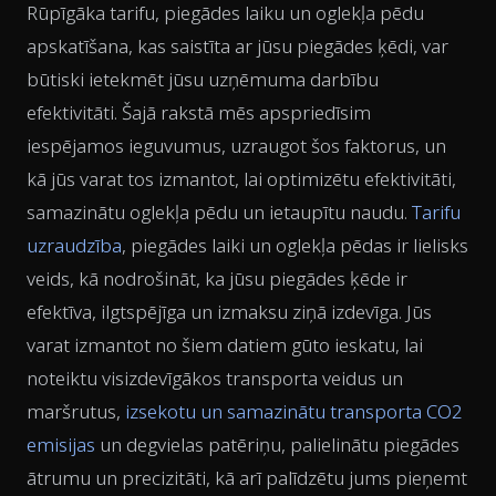
Rūpīgāka tarifu, piegādes laiku un oglekļa pēdu
apskatīšana, kas saistīta ar jūsu piegādes ķēdi, var
būtiski ietekmēt jūsu uzņēmuma darbību
efektivitāti. Šajā rakstā mēs apspriedīsim
iespējamos ieguvumus, uzraugot šos faktorus, un
kā jūs varat tos izmantot, lai optimizētu efektivitāti,
samazinātu oglekļa pēdu un ietaupītu naudu.
Tarifu
uzraudzība
, piegādes laiki un oglekļa pēdas ir lielisks
veids, kā nodrošināt, ka jūsu piegādes ķēde ir
efektīva, ilgtspējīga un izmaksu ziņā izdevīga. Jūs
varat izmantot no šiem datiem gūto ieskatu, lai
noteiktu visizdevīgākos transporta veidus un
maršrutus,
izsekotu un samazinātu transporta CO2
emisijas
un degvielas patēriņu, palielinātu piegādes
ātrumu un precizitāti, kā arī palīdzētu jums pieņemt