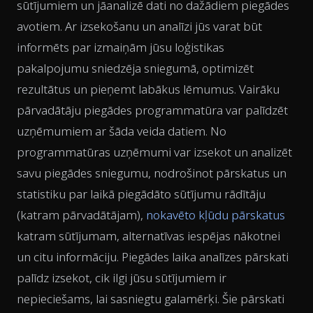
sūtījumiem un jāanalizē dati no dažādiem piegādes
avotiem. Ar izsekošanu un analīzi jūs varat būt
informēts par izmaiņām jūsu loģistikas
pakalpojumu sniedzēja sniegumā, optimizēt
rezultātus un pieņemt labākus lēmumus. Vairāku
pārvadātāju piegādes programmatūra var palīdzēt
uzņēmumiem ar šāda veida datiem. No
programmatūras uzņēmumi var izsekot un analizēt
savu piegādes sniegumu, nodrošinot pārskatus un
statistiku par laikā piegādāto sūtījumu rādītāju
(katram pārvadātājam),
nokavēto kļūdu pārskatus
katram sūtījumam, alternatīvas iespējas nākotnei
un citu informāciju. Piegādes laika analīzes pārskati
palīdz izsekot, cik ilgi jūsu sūtījumiem ir
nepieciešams, lai sasniegtu galamērķi. Šie pārskati