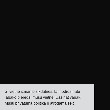
Šī vietne izmanto sīkdatnes, lai nodrošinātu
labāko pieredzi mūsu vietnē.
Uzzināt vairāk
.
Mūsu privātuma politika ir atrodama
šeit
.