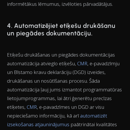
informētākus lēmumus, izvēloties pārvadātājus.
4. Automatizējiet etiķešu drukāšanu
un piegādes dokumentāciju.
Etiķešu drukāšanas un piegādes dokumentācijas
automatizācija atvieglo etiķešu,
CMR
, e-pavadzīmju
un Bīstamo kravu deklarāciju (DGD) izveides,
drukāšanas un nosūtīšanas procesu. Šāda
automatizācija ļauj jums izmantot programmatūras
lietojumprogrammas, lai ātri ģenerētu precīzas
etiķetes,
CMR
, e-pavadzīmes un DGD ar visu
nepieciešamo informāciju, kā arī
automatizēt
izsekošanas atjauninājumus
paātrinātai kvalitātes