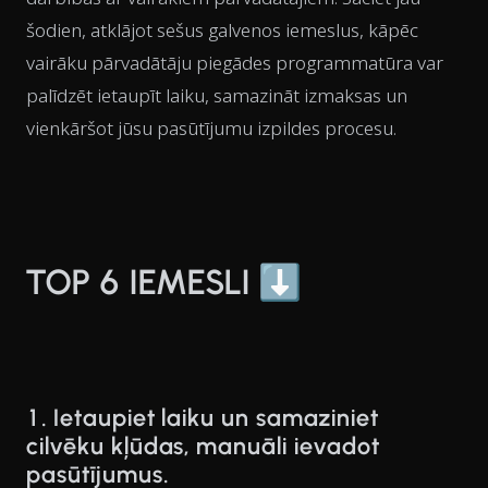
šodien, atklājot sešus galvenos iemeslus, kāpēc
vairāku pārvadātāju piegādes programmatūra var
palīdzēt ietaupīt laiku, samazināt izmaksas un
vienkāršot jūsu pasūtījumu izpildes procesu.
TOP 6 IEMESLI ⬇️
1. Ietaupiet laiku un samaziniet
cilvēku kļūdas, manuāli ievadot
pasūtījumus.