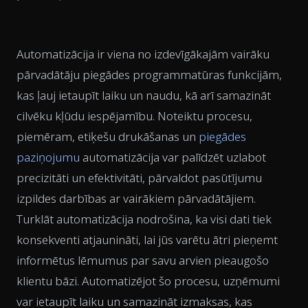
Automatizācija ir viena no izdevīgākajām vairāku
pārvadātāju piegādes programmatūras funkcijām,
kas ļauj ietaupīt laiku un naudu, kā arī samazināt
cilvēku kļūdu iespējamību. Noteiktu procesu,
piemēram, etiķešu drukāšanas un
piegādes
paziņojumu
automatizācija var palīdzēt uzlabot
precizitāti un efektivitāti, pārvaldot pasūtījumu
izpildes darbības ar vairākiem pārvadātājiem.
Turklāt automatizācija nodrošina, ka visi dati tiek
konsekventi atjaunināti, lai jūs varētu ātri pieņemt
informētus lēmumus par savu arvien pieaugošo
klientu bāzi. Automatizējot šo procesu, uzņēmumi
var ietaupīt laiku un samazināt izmaksas, kas