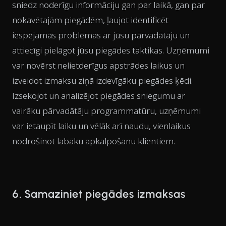
sniedz noderīgu informāciju gan par laikā, gan par
nokavētajām piegādēm, ļaujot identificēt
iespējamās problēmas ar jūsu pārvadātāju un
attiecīgi pielāgot jūsu piegādes taktikas. Uzņēmumi
var novērst nelietderīgus apstrādes laikus un
izveidot izmaksu ziņā izdevīgāku piegādes ķēdi.
Izsekojot un analizējot piegādes sniegumu ar
vairāku pārvadātāju programmatūru, uzņēmumi
var ietaupīt laiku un vēlāk arī naudu, vienlaikus
nodrošinot labāku apkalpošanu klientiem.
6. Samaziniet piegādes izmaksas