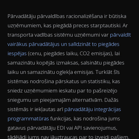
Pārvadātāju pārvaldības racionalizēšana ir būtiska
uzņēmumiem, kas piegādā preces starptautiski. Ar
transporta vadības sistēmu uzņēmumi var
pārvaldīt
vairākus pārvadātājus un salīdzināt to piegādes
iespējas
(cenu, piegādes laiku, CO2 emisijas), lai
samazinātu kopējās izmaksas, saīsinātu piegādes
laiku un samazinātu oglekļa emisijas. Turklāt šīs
sistēmas nodrošina pārskatus un statistiku, kas
sniedz uzņēmumiem ieskatu par to pašreizējo
sniegumu un pieejamajām alternatīvām. Dažās
sistēmās ir iekļautas arī
pārvadātāju integrācijas
programmatūras
funkcijas, kas nodrošina jums
gatavus pārvadātāju EDI vai API savienojumus,
tādējādi jums nav jāuztraucas par to izveidi pašiem,