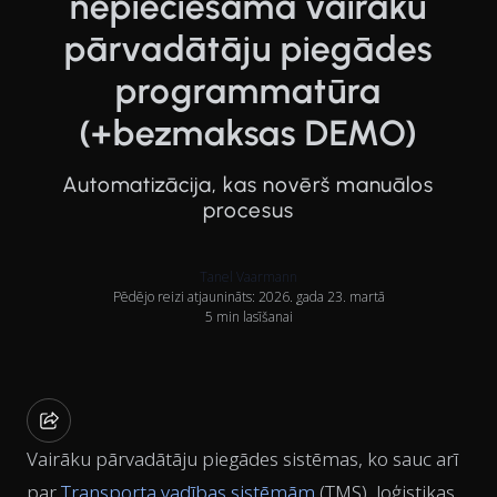
nepieciešama vairāku
pārvadātāju piegādes
programmatūra
(+bezmaksas DEMO)
Automatizācija, kas novērš manuālos
procesus
Tanel Vaarmann
Pēdējo reizi atjaunināts: 2026. gada 23. martā
5 min lasīšanai
Vairāku pārvadātāju piegādes sistēmas, ko sauc arī
par
Transporta vadības sistēmām
(TMS), loģistikas