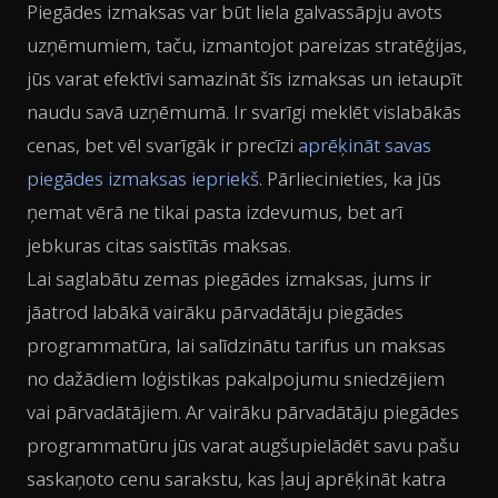
Piegādes izmaksas var būt liela galvassāpju avots
uzņēmumiem, taču, izmantojot pareizas stratēģijas,
jūs varat efektīvi samazināt šīs izmaksas un ietaupīt
naudu savā uzņēmumā. Ir svarīgi meklēt vislabākās
cenas, bet vēl svarīgāk ir precīzi
aprēķināt savas
piegādes izmaksas iepriekš
. Pārliecinieties, ka jūs
ņemat vērā ne tikai pasta izdevumus, bet arī
jebkuras citas saistītās maksas.
Lai saglabātu zemas piegādes izmaksas, jums ir
jāatrod labākā vairāku pārvadātāju piegādes
programmatūra, lai salīdzinātu tarifus un maksas
no dažādiem loģistikas pakalpojumu sniedzējiem
vai pārvadātājiem. Ar vairāku pārvadātāju piegādes
programmatūru jūs varat augšupielādēt savu pašu
saskaņoto cenu sarakstu, kas ļauj aprēķināt katra