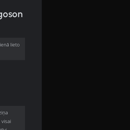
rgoson
ienā lieto
ziņa
visai
īvi