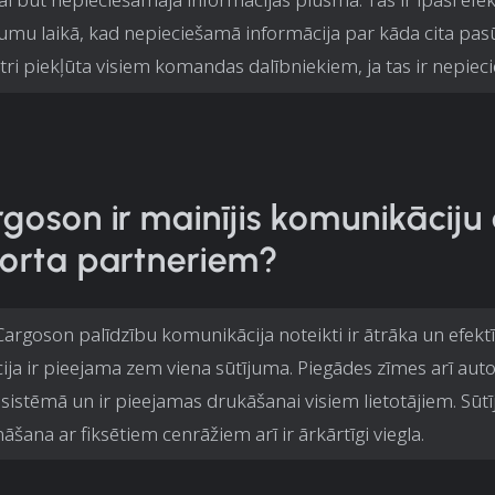
jumu laikā, kad nepieciešamā informācija par kāda cita pa
 ātri piekļūta visiem komandas dalībniekiem, ja tas ir nepiec
goson ir mainījis komunikāciju 
orta partneriem?
Cargoson palīdzību komunikācija noteikti ir ātrāka un efektī
ija ir pieejama zem viena sūtījuma. Piegādes zīmes arī aut
sistēmā un ir pieejamas drukāšanai visiem lietotājiem. Sūt
āšana ar fiksētiem cenrāžiem arī ir ārkārtīgi viegla.