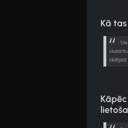
Kā tas
Sil
skaidrīb
tādējādi
Kāpēc
lietoš