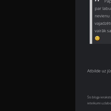
Pap
par labu
nevienu 
vajadzētu
vairāk s
😊
Atbilde uz j
Šis bloga ieraksts
ieteikumi uzlabo