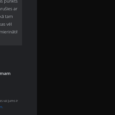
ns punkts
rušies ar
 kā tam
kas vēl
mierināti!
mumam
s vai jums ir
om
.