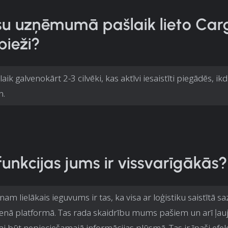
su uzņēmumā pašlaik lieto Ca
bieži?
laik galvenokārt 2-3 cilvēki, kas aktīvi iesaistīti piegādēs, ikd
n.
funkcijas jums ir vissvarīgākās?
enam lielākais ieguvums ir tas, ka visa ar loģistiku saistītā sa
ienā platformā. Tas rada skaidrību mums pašiem un arī ļauj 
 būt nepieciešamajā informācijas plūsmā. Tas ir īpaši efekt