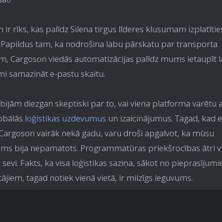
ir rīks, kas palīdz Silena tirgus līderes klusumam izplatītie
 Papildus tam, ka nodrošina labu pārskatu par transporta
, Cargoson viedās automatizācijas palīdz mums ietaupīt l
mi samazināt e-pastu skaitu.
ijām diezgan skeptiski par to, vai viena platforma varētu a
obālās
loģistikas uzdevumus
un izaicinājumus. Tagad, kad
i Cargoson vairāk nekā gadu, varu droši apgalvot, ka mūsu
sms bija nepamatots. Programmatūras priekšrocības ātri v
 sevi. Fakts, ka visa loģistikas saziņa, sākot no pieprasījum
ājiem, tagad notiek vienā vietā, ir milzīgs ieguvums.