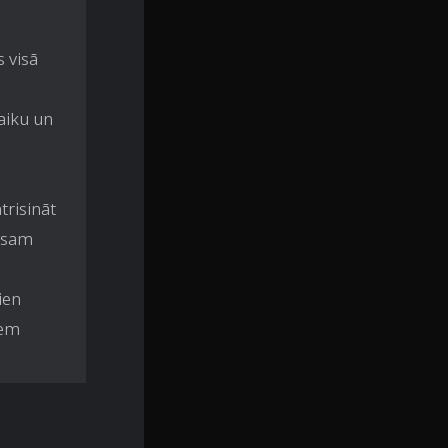
s visā
aiku un
trisināt
 esam
ien
iem