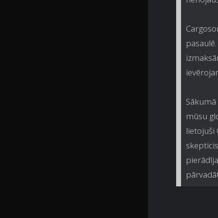
Cargoson 
pasaulē.
izmaksām
ievēroja
Sākumā b
mūsu gl
lietojuš
skeptici
pierādīja
pārvadāt