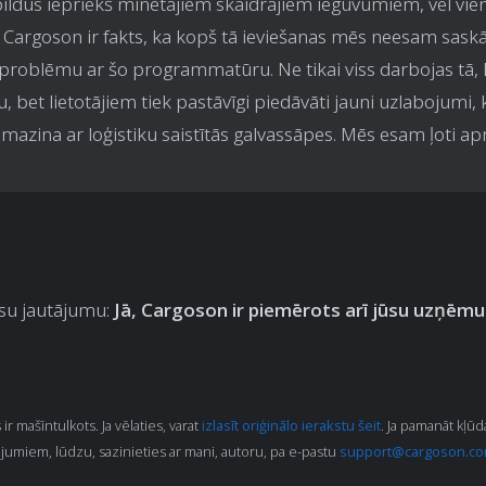
ildus iepriekš minētajiem skaidrajiem ieguvumiem, vēl vie
 Cargoson ir fakts, ka kopš tā ieviešanas mēs neesam saskā
problēmu ar šo programmatūru. Ne tikai viss darbojas tā,
, bet lietotājiem tiek pastāvīgi piedāvāti jauni uzlabojumi, 
amazina ar loģistiku saistītās galvassāpes. Mēs esam ļoti ap
ūsu jautājumu:
Jā, Cargoson ir piemērots arī jūsu uzņē
 ir mašīntulkots. Ja vēlaties, varat
izlasīt oriģinālo ierakstu šeit
. Ja pamanāt kļūda
jumiem, lūdzu, sazinieties ar mani, autoru, pa e-pastu
support@cargoson.c