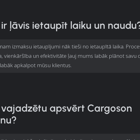
 ir ļāvis ietaupīt laiku un naudu
enam izmaksu ietaupījumi nāk tieši no ietaupītā laika. Proc
a, vienkāršība un efektivitāte ļauj mums labāk plānot savu
 labāk apkalpot mūsu klientus.
 vajadzētu apsvērt Cargoson
anu?