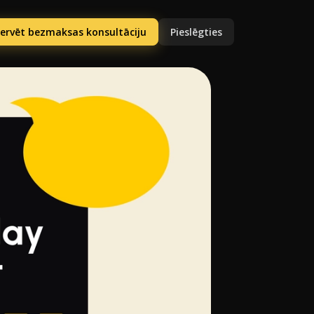
ervēt bezmaksas konsultāciju
Pieslēgties