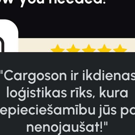
"Cargoson ir ikdiena
loģistikas rīks, kura
epieciešamību jūs p
nenojaušat!"