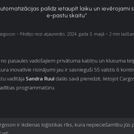
utomatizācijas palīdz ietaupīt laiku un ievērojami
e-pastu skaitu"
argoson
•
Pēdējo reizi atjaunināts: 2024. gada 3. maijā
•
2 min lasīšan
ns no pasaules vadošajiem privātuma kabīņu un klusuma te
ura inovatīvie risinājumi jau ir sasnieguši 55 valstis 6 konti
ktu vadītāja
Sandra Ruul
dalās savā pieredzē, lietojot Carg
vadības programmatūru.
rgoson ir ikdienas loģistikas rīks, kura nepieciešamību jūs 
at!"