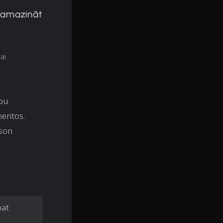
 samazināt
ai
lpu
nentos.
oson
pat