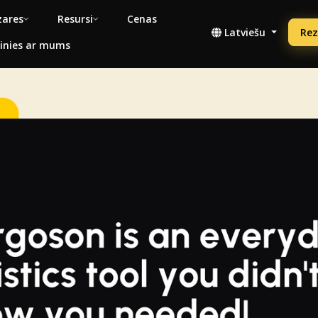
ares
Resursi
Cenas
Latviešu
Rez
inies ar mums