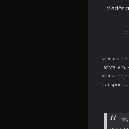
"Viedās a
C
Silen ir vie
ražotājiem, k
Silena proje
transporta 
"Ca
nenojauš