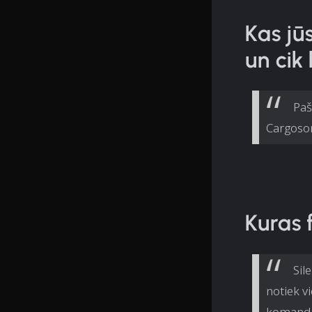
Kas jū
un cik 
Paš
Cargoso
Kuras 
Sil
notiek v
komandai