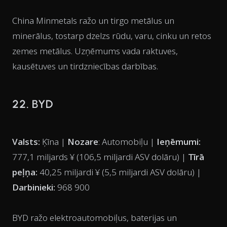
China Minmetals ražo un tirgo metālus un
minerālus, tostarp dzelzs rūdu, varu, cinku un retos
zemes metālus. Uzņēmums vada raktuves,
kausētuves un tirdzniecības darbības.
22. BYD
Valsts:
Ķīna |
Nozare
: Automobiļu |
Ieņēmumi:
777,1 miljards ¥ (106,5 miljardi ASV dolāru) |
Tīrā
peļņa:
40,25 miljardi ¥ (5,5 miljardi ASV dolāru) |
Darbinieki:
968 900
BYD ražo elektroautomobiļus, baterijas un