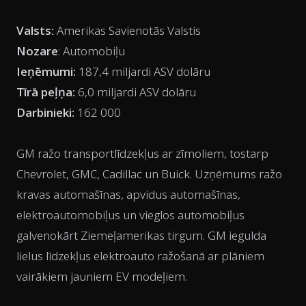
Valsts:
Amerikas Savienotās Valstis
Nozare
: Automobiļu
Ieņēmumi:
187,4 miljardi ASV dolāru
Tīrā peļņa:
6,0 miljardi ASV dolāru
Darbinieki:
162 000
GM ražo transportlīdzekļus ar zīmoliem, tostarp
Chevrolet, GMC, Cadillac un Buick. Uzņēmums ražo
kravas automašīnas, apvidus automašīnas,
elektroautomobiļus un vieglos automobiļus
galvenokārt Ziemeļamerikas tirgum. GM iegulda
lielus līdzekļus elektroauto ražošanā ar plāniem
vairākiem jauniem EV modeļiem.