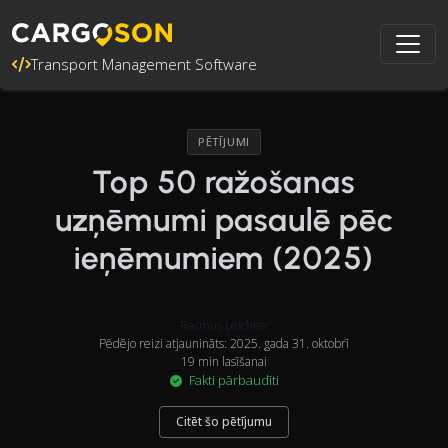
Transport Management Software
PĒTĪJUMI
Top 50 ražošanas
uzņēmumi pasaulē pēc
ieņēmumiem (2025)
Rasmus Leichter
Pēdējo reizi atjaunināts: 2025. gada 31. oktobrī
19 min lasīšanai
Fakti pārbaudīti
Citēt šo pētījumu