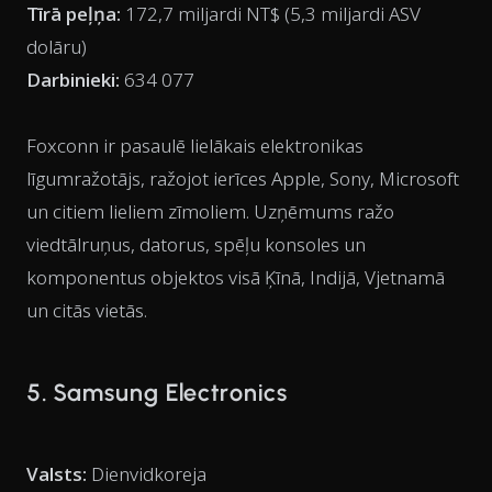
Tīrā peļņa:
172,7 miljardi NT$ (5,3 miljardi ASV
dolāru)
Darbinieki:
634 077
Foxconn ir pasaulē lielākais elektronikas
līgumražotājs, ražojot ierīces Apple, Sony, Microsoft
un citiem lieliem zīmoliem. Uzņēmums ražo
viedtālruņus, datorus, spēļu konsoles un
komponentus objektos visā Ķīnā, Indijā, Vjetnamā
un citās vietās.
5. Samsung Electronics
Valsts:
Dienvidkoreja