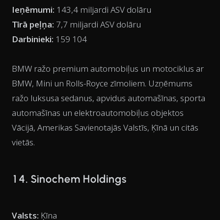
Ieņēmumi:
143,4 miljardi ASV dolāru
Tīrā peļņa:
7,7 miljardi ASV dolāru
Darbinieki:
159 104
BMW ražo premium automobiļus un motociklus ar
BMW, Mini un Rolls-Royce zīmoliem. Uzņēmums
ražo luksusa sedanus, apvidus automašīnas, sporta
automašīnas un elektroautomobiļus objektos
Vācijā, Amerikas Savienotajās Valstīs, Ķīnā un citās
vietās.
14. Sinochem Holdings
Valsts:
Ķīna