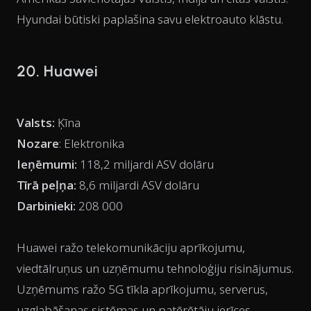
Hyundai būtiski paplašina savu elektroauto klāstu.
20. Huawei
Valsts:
Ķīna
Nozare
: Elektronika
Ieņēmumi:
118,2 miljardi ASV dolāru
Tīrā peļņa:
8,6 miljardi ASV dolāru
Darbinieki:
208 000
Huawei ražo telekomunikāciju aprīkojumu,
viedtālruņus un uzņēmumu tehnoloģiju risinājumus.
Uzņēmums ražo 5G tīkla aprīkojumu, serverus,
uzglabāšanas sistēmas un patērētāju ierīces.