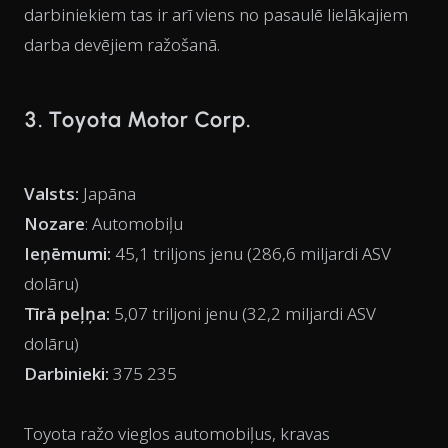
darbiniekiem tas ir arī viens no pasaulē lielākajiem
darba devējiem ražošanā.
3. Toyota Motor Corp.
Valsts:
Japāna
Nozare
: Automobiļu
Ieņēmumi:
45,1 triljons jenu (286,6 miljardi ASV
dolāru)
Tīrā peļņa:
5,07 triljoni jenu (32,2 miljardi ASV
dolāru)
Darbinieki:
375 235
Toyota ražo vieglos automobiļus, kravas