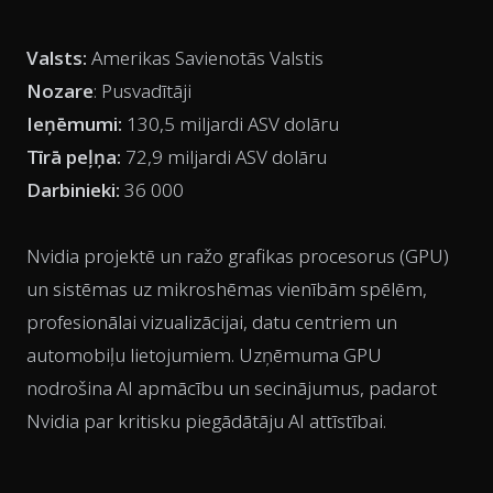
Valsts:
Amerikas Savienotās Valstis
Nozare
: Pusvadītāji
Ieņēmumi:
130,5 miljardi ASV dolāru
Tīrā peļņa:
72,9 miljardi ASV dolāru
Darbinieki:
36 000
Nvidia projektē un ražo grafikas procesorus (GPU)
un sistēmas uz mikroshēmas vienībām spēlēm,
profesionālai vizualizācijai, datu centriem un
automobiļu lietojumiem. Uzņēmuma GPU
nodrošina AI apmācību un secinājumus, padarot
Nvidia par kritisku piegādātāju AI attīstībai.