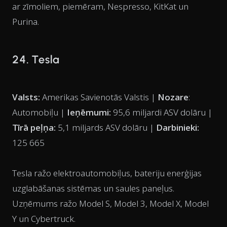
ar zīmoliem, piemēram, Nespresso, KitKat un
Purina.
24. Tesla
Valsts:
Amerikas Savienotās Valstis |
Nozare
:
Automobiļu |
Ieņēmumi:
95,6 miljardi ASV dolāru |
Tīrā peļņa:
5,1 miljards ASV dolāru |
Darbinieki:
125 665
Tesla ražo elektroautomobiļus, bateriju enerģijas
uzglabāšanas sistēmas un saules paneļus.
Uzņēmums ražo Model S, Model 3, Model X, Model
Y un Cybertruck.