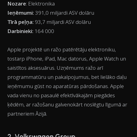
Nozare
: Elektronika
Ieņēmumi:
391,0 miljardi ASV dolāru
Tīrā peļņa:
93,7 miljardi ASV dolāru
Darbinieki:
164 000
Apple projektē un ražo patērētāju elektroniku,
tostarp iPhone, iPad, Mac datorus, Apple Watch un
saistītos aksesuārus. Uzņēmums ražo arī
programmatūru un pakalpojumus, bet lielāko daļu
ieņēmumu gūst no aparatūras pārdošanas. Apple
vada vienu no pasaulē efektīvākajām piegādes
ķēdēm, ar ražošanu galvenokārt noslēgtu līgumā ar
partneriem Āzijā.
2. Volkswagen Group