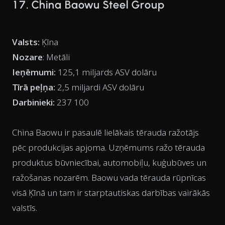
17. China Baowu Steel Group
Valsts:
Ķīna
Nozare
: Metāli
Ieņēmumi:
125,1 miljards ASV dolāru
Tīrā peļņa:
2,5 miljardi ASV dolāru
Darbinieki:
237 100
China Baowu ir pasaulē lielākais tērauda ražotājs
pēc produkcijas apjoma. Uzņēmums ražo tērauda
produktus būvniecībai, automobiļu, kuģubūves un
ražošanas nozarēm. Baowu vada tērauda rūpnīcas
visā Ķīnā un tam ir starptautiskas darbības vairākās
valstīs.