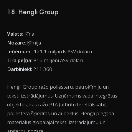
18. Hengli Group
Valsts:
Ķīna
Nozare
: Ķīmija
Ieņēmumi:
121,1 miljards ASV dolāru
Tīrā peļņa:
816 miljoni ASV dolāru
Darbinieki:
211 360
Hengli Group ražo poliesteru, petroķīmiju un
tekstilizstrādājumus. Uzņēmums vada integrētus
objektus, kas ražo PTA (attīrītu tereftālskābi),
poliestera šķiedras un audeklus. Hengli piegādā
materiālus globālajai tekstilizstrādājumu un
apģērbu nozarei.