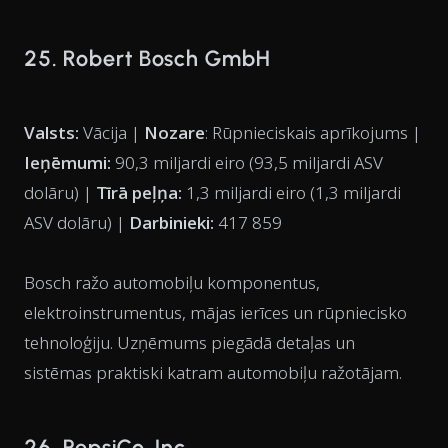
25. Robert Bosch GmbH
Valsts:
Vācija |
Nozare
: Rūpnieciskais aprīkojums |
Ieņēmumi:
90,3 miljardi eiro (93,5 miljardi ASV
dolāru) |
Tīrā peļņa:
1,3 miljardi eiro (1,3 miljardi
ASV dolāru) |
Darbinieki:
417 859
Bosch ražo automobiļu komponentus,
elektroinstrumentus, mājas ierīces un rūpniecisko
tehnoloģiju. Uzņēmums piegādā detaļas un
sistēmas praktiski katram automobiļu ražotājam.
26. PepsiCo, Inc.