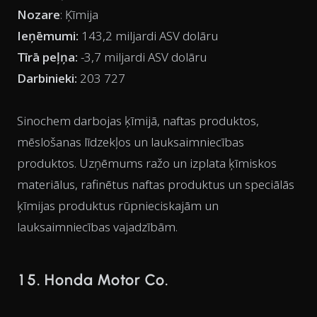
Nozare
: Ķīmija
Ieņēmumi:
143,2 miljardi ASV dolāru
Tīrā peļņa:
-3,7 miljardi ASV dolāru
Darbinieki:
203 727
Sinochem darbojas ķīmijā, naftas produktos,
mēslošanas līdzekļos un lauksaimniecības
produktos. Uzņēmums ražo un izplata ķīmiskos
materiālus, rafinētus naftas produktus un speciālās
ķīmijas produktus rūpnieciskajām un
lauksaimniecības vajadzībām.
15. Honda Motor Co.