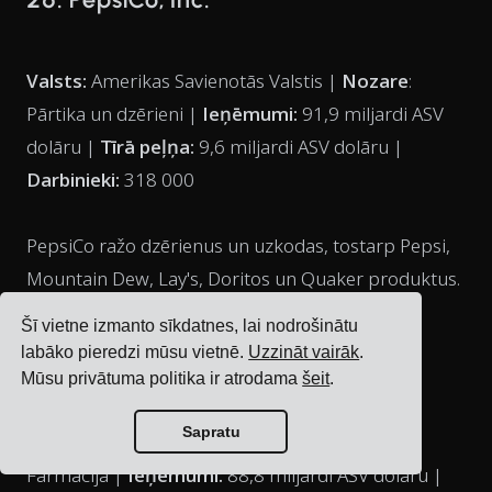
Valsts:
Amerikas Savienotās Valstis |
Nozare
:
Pārtika un dzērieni |
Ieņēmumi:
91,9 miljardi ASV
dolāru |
Tīrā peļņa:
9,6 miljardi ASV dolāru |
Darbinieki:
318 000
PepsiCo ražo dzērienus un uzkodas, tostarp Pepsi,
Mountain Dew, Lay's, Doritos un Quaker produktus.
Šī vietne izmanto sīkdatnes, lai nodrošinātu
labāko pieredzi mūsu vietnē.
Uzzināt vairāk
.
27. Johnson & Johnson
Mūsu privātuma politika ir atrodama
šeit
.
Sapratu
Valsts:
Amerikas Savienotās Valstis |
Nozare
:
Farmācija |
Ieņēmumi:
88,8 miljardi ASV dolāru |