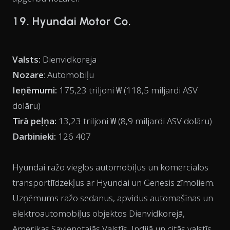
19. Hyundai Motor Co.
Valsts:
Dienvidkoreja
Nozare
: Automobiļu
Ieņēmumi:
175,23 triljoni ₩ (118,5 miljardi ASV
dolāru)
Tīrā peļņa:
13,23 triljoni ₩ (8,9 miljardi ASV dolāru)
Darbinieki:
126 407
Hyundai ražo vieglos automobiļus un komerciālos
transportlīdzekļus ar Hyundai un Genesis zīmoliem.
Uzņēmums ražo sedanus, apvidus automašīnas un
elektroautomobiļus objektos Dienvidkorejā,
Amerikas Savienotajās Valstīs, Indijā un citās valstīs.