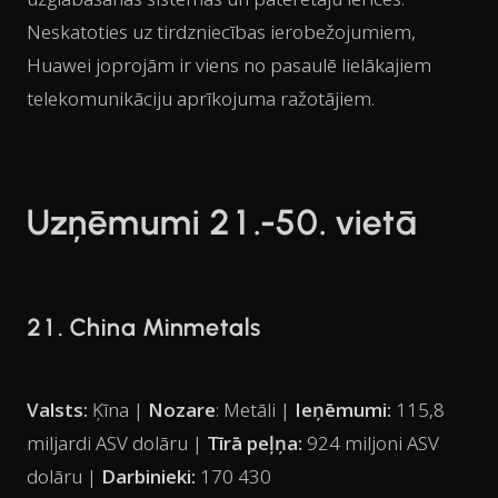
Neskatoties uz tirdzniecības ierobežojumiem,
Huawei joprojām ir viens no pasaulē lielākajiem
telekomunikāciju aprīkojuma ražotājiem.
Uzņēmumi 21.-50. vietā
21. China Minmetals
Valsts:
Ķīna |
Nozare
: Metāli |
Ieņēmumi:
115,8
miljardi ASV dolāru |
Tīrā peļņa:
924 miljoni ASV
dolāru |
Darbinieki:
170 430