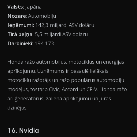
Valsts:
Japāna
Nozare
: Automobiļu
Ieņēmumi:
142,3 miljardi ASV dolāru
Tīrā peļņa:
5,5 miljardi ASV dolāru
Darbinieki:
194 173
Honda ražo automobiļus, motociklus un enerģijas
aprīkojumu. Uzņēmums ir pasaulē lielākais
motociklu ražotājs un ražo populārus automobiļu
modeļus, tostarp Civic, Accord un CR-V. Honda ražo
arī ģeneratorus, zāliena aprīkojumu un jūras
dzinējus.
16. Nvidia