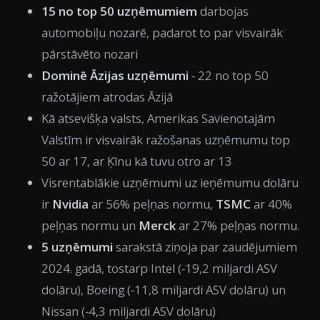
15 no top 50 uzņēmumiem
darbojas
automobiļu nozarē, padarot to par visvairāk
pārstāvēto nozari
Dominē Āzijas uzņēmumi
- 22 no top 50
ražotājiem atrodas Āzijā
Kā atsevišķa valsts, Amerikas Savienotajām
Valstīm ir visvairāk ražošanas uzņēmumu top
50 ar 17, ar Ķīnu kā tuvu otro ar 13
Visrentablākie uzņēmumi uz ieņēmumu dolāru
ir
Nvidia
ar 56% peļņas normu,
TSMC
ar 40%
peļņas normu un
Merck
ar 27% peļņas normu.
5 uzņēmumi
sarakstā ziņoja par zaudējumiem
2024. gadā, tostarp Intel (-19,2 miljardi ASV
dolāru), Boeing (-11,8 miljardi ASV dolāru) un
Nissan (-4,3 miljardi ASV dolāru)