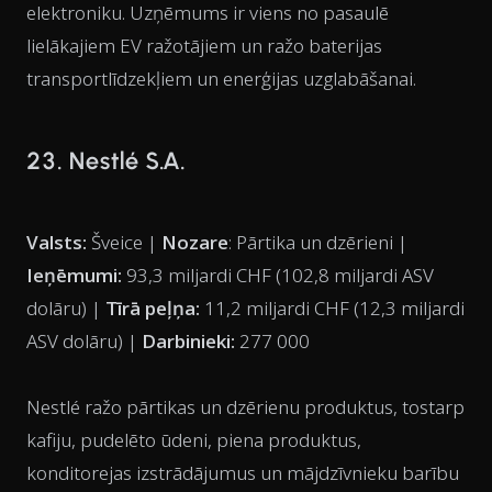
elektroniku. Uzņēmums ir viens no pasaulē
lielākajiem EV ražotājiem un ražo baterijas
transportlīdzekļiem un enerģijas uzglabāšanai.
23. Nestlé S.A.
Valsts:
Šveice |
Nozare
: Pārtika un dzērieni |
Ieņēmumi:
93,3 miljardi CHF (102,8 miljardi ASV
dolāru) |
Tīrā peļņa:
11,2 miljardi CHF (12,3 miljardi
ASV dolāru) |
Darbinieki:
277 000
Nestlé ražo pārtikas un dzērienu produktus, tostarp
kafiju, pudelēto ūdeni, piena produktus,
konditorejas izstrādājumus un mājdzīvnieku barību