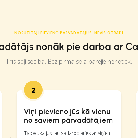
NOSŪTĪTĀJI PIEVIENO PĀRVADĀTĀJUS, NEVIS OTRĀDI
adātājs nonāk pie darba ar C
Trīs soļi secībā. Bez pirmā soļa pārējie nenotiek.
2
Viņi pievieno jūs kā vienu
no saviem pārvadātājiem
Tāpēc, ka jūs jau sadarbojaties ar viņiem.