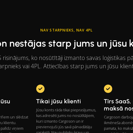
NAV STARPNIEKS, NAV 4PL
n nestājas starp jums un jūsu k
isinājums, ko nosūtītāji izmanto savas loģistikas pā
arpnieks vai 4PL. Attiecības starp jums un jūsu klient
 jūsu
Tikai jūsu klienti
Tīrs SaaS,
maksā nos
Jūsu konts rāda tikai pieprasījumus,
kas adresēti jums no nosūtītājiem,
arifiem un slēdzat
Cargoson darboja
kuri izmanto Cargoson un ir
vu klientu.
ikmēneša abonē
pievienojuši jūs savā pārvadātāju
palīdz viņiem
pamata, ko maksā
sarakstā. Nav publisku kravu un