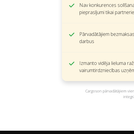
Nav konkurences solīšan
pieprasījumi tikai partner
Pārvadātājiem bezmaksas, 
darbus
Izmanto vidēja lieluma ra
vairumtirdzniecības uzņē
Cargoson pārvadātājiem vien
integr