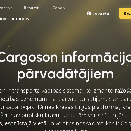
ares
Resursi
Cenas
Latviešu
Rez
inies ar mums
Cargoson informācij
pārvadātājiem
n ir transporta vadības sistēma, ko izmanto
ražoš
niecības uzņēmumi
, lai pārvaldītu sūtījumus ar pār
jau sadarbojas. Tā
nav kravas tirgus platforma, kra
 Šeit nav publisku kravu, uz kurām var solīt. Ja jūsu 
es,
esat īstajā vietā
. Ja vēlaties noskaidrot, kas ir Ca