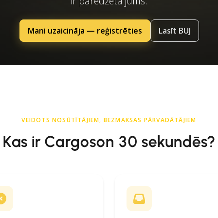
ir paredzēta jums.
Mani uzaicināja — reģistrēties
Lasīt BUJ
VEIDOTS NOSŪTĪTĀJIEM, BEZMAKSAS PĀRVADĀTĀJIEM
Kas ir Cargoson 30 sekundēs?