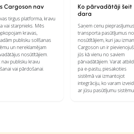
s Cargoson nav
Ko pārvadātāji šeit
dara
vas tirgus platforma, kravu
ža vai starpnieks. Mēs
Saņem cenu pieprasījumu
pkopojam kravas,
transporta pasūtījumus no
adām publisku solīšanas
nosūtītājiem, kuri jau izma
tēmu un nereklamējam
Cargoson un ir pievienojuš
vadātājus nosūtītājiem.
jūs kā vienu no saviem
t nav publisku kravu
pārvadātājiem. Varat atbild
kšanai vai pārdošanai.
pa e-pastu, piesakoties
sistēmā vai izmantojot
integrāciju, ko varam izvei
ar jūsu pasūtījumu sistēmu