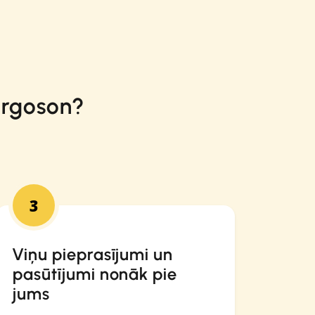
argoson?
3
Viņu pieprasījumi un
pasūtījumi nonāk pie
jums