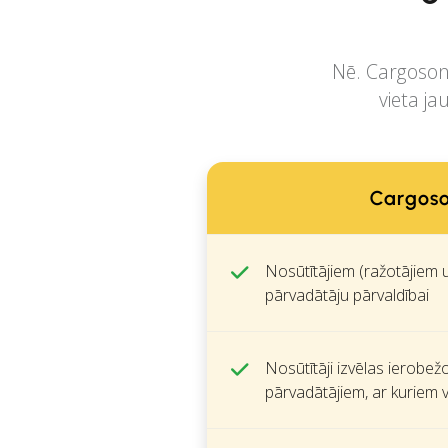
Nē. Cargoson 
vieta ja
Cargos
Nosūtītājiem (ražotājiem 
pārvadātāju pārvaldībai
Nosūtītāji izvēlas ierobež
pārvadātājiem, ar kuriem 