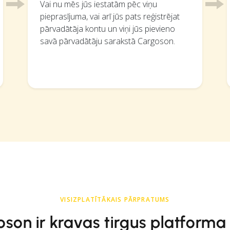
Vai nu mēs jūs iestatām pēc viņu
pieprasījuma, vai arī jūs pats reģistrējat
pārvadātāja kontu un viņi jūs pievieno
savā pārvadātāju sarakstā Cargoson.
VISIZPLATĪTĀKAIS PĀRPRATUMS
son ir kravas tirgus platforma