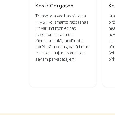
Kas ir Cargoson
Ka
Transporta vadības sistēma
Kra
(TMS), ko izmanto ražošanas
bir
un vairumtirdzniecības
nea
uzņēmumi Eiropā un
nev
Ziemeļamerikā, lai plānotu,
sis
aprēķinātu cenas, pasūtītu un
pār
izsekotu sūtījumus ar visiem
Šei
saviem pārvadātājiem.
pir