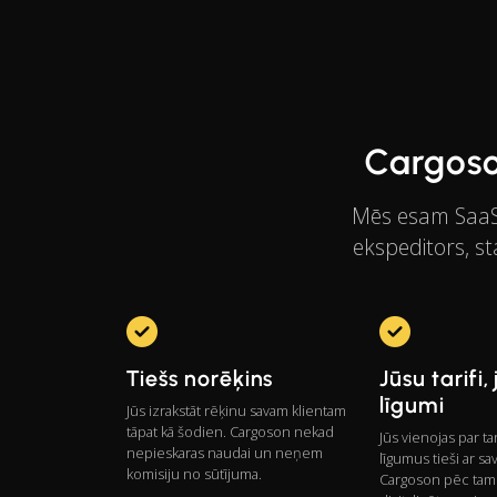
Cargoso
Mēs esam SaaS r
ekspeditors, st
Tiešs norēķins
Jūsu tarifi,
līgumi
Jūs izrakstāt rēķinu savam klientam
tāpat kā šodien. Cargoson nekad
Jūs vienojas par t
nepieskaras naudai un neņem
līgumus tieši ar sa
komisiju no sūtījuma.
Cargoson pēc tam 