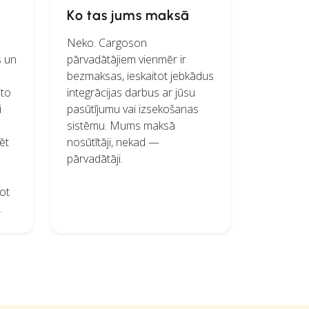
Ko tas jums maksā
Neko. Cargoson
s un
pārvadātājiem vienmēr ir
bezmaksas, ieskaitot jebkādus
nto
integrācijas darbus ar jūsu
i
pasūtījumu vai izsekošanas
sistēmu. Mums maksā
ēt
nosūtītāji, nekad —
pārvadātāji.
dot
.