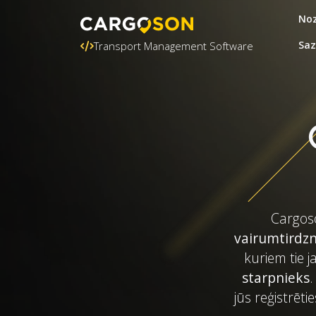
Noz
Saz
Transport Management Software
Cargoso
vairumtirdz
kuriem tie 
starpnieks
.
jūs reģistrēti