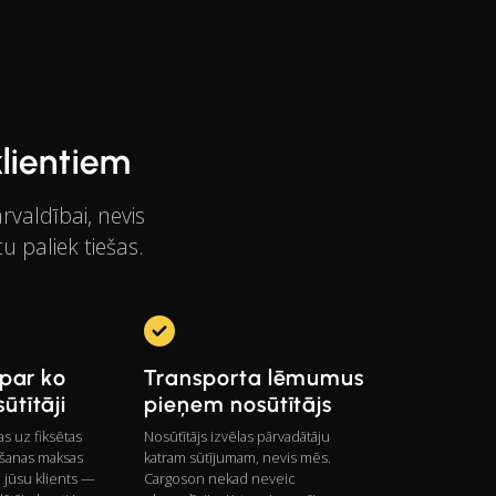
lientiem
rvaldībai, nevis
u paliek tiešas.
 par ko
Transporta lēmumus
ūtītāji
pieņem nosūtītājs
s uz fiksētas
Nosūtītājs izvēlas pārvadātāju
šanas maksas
katram sūtījumam, nevis mēs.
 jūsu klients —
Cargoson nekad neveic