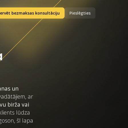
ervēt bezmaksas konsultāciju
Pieslēgties
a
anas un
vadātājiem, ar
vu birža vai
klients lūdza
rgoson, šī lapa