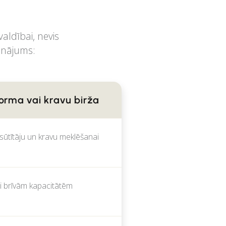
aldībai, nevis
zinājums:
forma vai kravu birža
ūtītāju un kravu meklēšanai
ai brīvām kapacitātēm