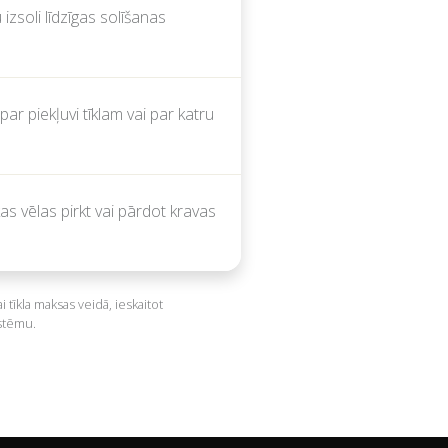
 izsoli līdzīgas solīšanas
ar piekļuvi tīklam vai par katru
s vēlas pirkt vai pārdot kravas
īkla maksas veidā, ieskaitot
istēmu.