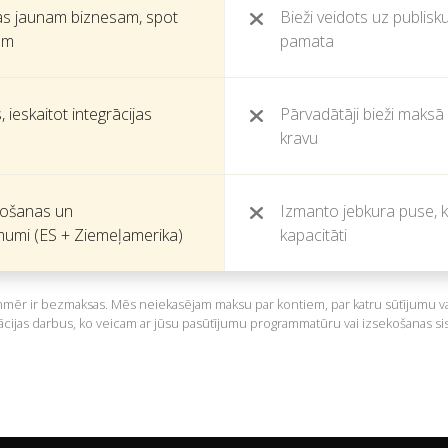
as jaunam biznesam, spot
Bieži veidots uz publisku
iem
pamata
ieskaitot integrācijas
Pārvadātāji bieži maksā p
kravu
žošanas un
Izmanto jebkura puse, ka
mumi (ES + Ziemeļamerika)
kapacitāti
mēr ir bezmaksas. Mēs neiekasējam maksu par kontiem, par katru sūtījumu vai t
ācijas darbus, ko veicam ar jūsu pasūtījumu programmatūru vai izsekošanas s