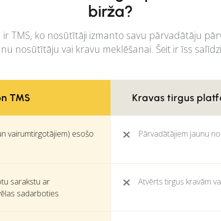
birža?
ir TMS, ko nosūtītāji izmanto savu pārvadātāju pārv
unu nosūtītāju vai kravu meklēšanai. Šeit ir īss salīd
on TMS
Kravas tirgus plat
un vairumtirgotājiem) esošo
Pārvadātājiem jaunu nos
otu sarakstu ar
Atvērts tirgus kravām v
vēlas sadarboties