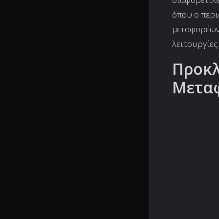
όπου ο περ
μεταφορέων 
λειτουργίες.
Προκλ
Μετα