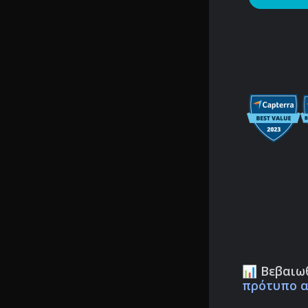
📊 Βεβαιωθ
πρότυπο α