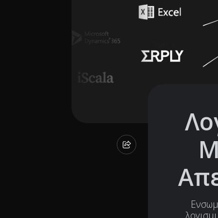
Λο
Μ
Απε
Ενσωμ
λογισμι