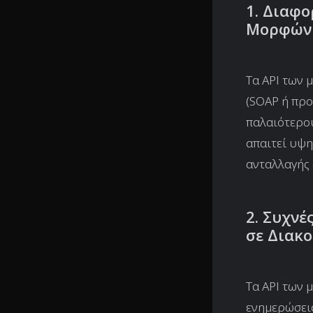
1. Διαφ
Μορφών 
Τα API των 
(SOAP ή προ
παλαιότερου
απαιτεί υψ
ανταλλαγής
2. Συχνέ
σε Διακο
Τα API των 
ενημερώσεις