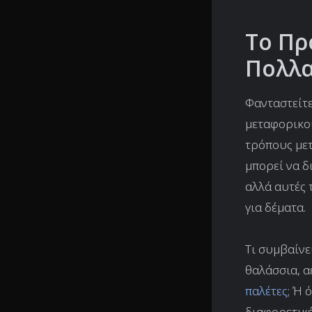
Το Πρ
Πολλα
Φανταστείτε
μεταφορικού
τρόπους μετ
μπορεί να δ
αλλά αυτές 
για δέματα.
Τι συμβαίνε
θαλάσσια, α
παλέτες
; Ή 
διαφορετικέ