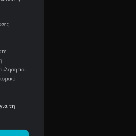
ωσης
οτε
η
ρόκληση που
γισμικό
για τη