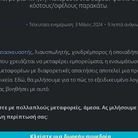
κόστους/οφέλους παρακάτω.
mus Leichter
•
Τελευταία ενημέρωση: 3 Μάιος 2024
•
9 λεπτά ανάγν
ατασκευαστής
, λιανοπωλητής, χονδρέμπορος ή οποιαδήπ
που χρειάζεται να μεταφέρει εμπορεύματα, η ενσωμάτωσ
εταφορέων με διαφορετικές απαιτήσεις αποτελεί μια π
οικεία. Εδώ, θα μιλήσουμε για το πώς το εξειδικευμένο λο
ας βοηθήσει με αυτό.
ε με πολλαπλούς μεταφορείς, άμεσα. Ας μιλήσουμε 
νη περίπτωσή σας:
Κλείστε μια δωρεάν συνεδρία