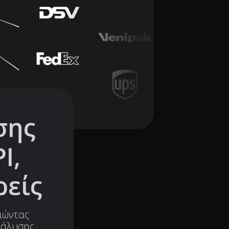
σης
I,
ρείς
ιώντας
ανάλυσης