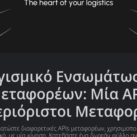
γισμικό Ενσωμάτω
εταφορέων: Μία AP
ριόριστοι Μεταφο
ατώστε διαφορετικές APIs μεταφορέων, χρησιμοπο
κό, με μία κίνηση. Κατεβάστε ένα δωρεάν φύλλο 