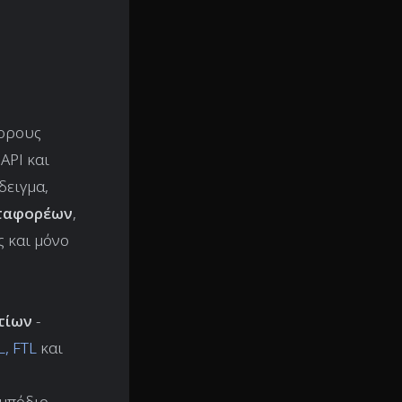
φορους
API και
δειγμα,
εταφορέων
,
ς και μόνο
τίων
-
L, FTL
και
μπόδιο,