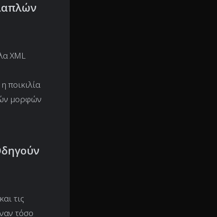
λλαπλών
λλα XML
η ποικιλία
λών μορφών
Οδηγούν
και τις
έναν τόσο