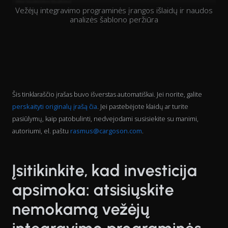
Vežėjų integravimo programinės įrangos išlaidų ir naudos
analizės šablono peržiūra
Šis tinklaraščio įrašas buvo išverstas automatiškai. Jei norite, galite
perskaityti originalų įrašą čia
. Jei pastebėjote klaidų ar turite
pasiūlymų, kaip patobulinti, nedvejodami susisiekite su manimi,
autoriumi, el. paštu
rasmus@cargoson.com
.
Įsitikinkite, kad investicija
apsimoka: atsisiųskite
nemokamą vežėjų