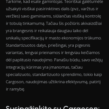
Tarkime, kad esate gamintojas. Teoriškai galėtumėte
užsakyti visiškai pasirinktines dalis (pvz., varžtus ir
veržles) savo gaminiams, siūlančias visišką kontrolę
ir tobulą tinkamumą. Tačiau šis požiūris akivaizdžiai
yra brangesnis ir reikalauja daugiau laiko dėl
unikalių specifikacijų ir masto ekonomijos trūkumo.
Standartizuotos dalys, priešingai, yra pigesnis
variantas, lengvai prieinamos ir lengviau keičiamos
dėl paplitusio naudojimo. Panašiu būdu, savo vežėjų
integracijų kūrimas yra įmanomas, tačiau
specializuoto, standartizuoto sprendimo, tokio kaip
Cargoson, naudojimas užtikrina efektyvumą, patirtį
ir ramybę.
Susipažinkite su Cargoson: