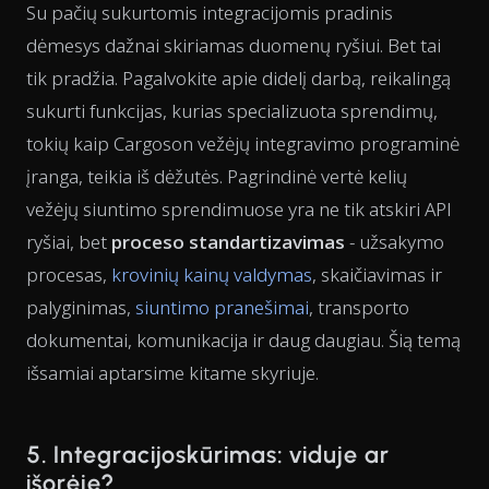
Su pačių sukurtomis integracijomis pradinis
dėmesys dažnai skiriamas duomenų ryšiui. Bet tai
tik pradžia. Pagalvokite apie didelį darbą, reikalingą
sukurti funkcijas, kurias specializuota sprendimų,
tokių kaip Cargoson vežėjų integravimo programinė
įranga, teikia iš dėžutės. Pagrindinė vertė kelių
vežėjų siuntimo sprendimuose yra ne tik atskiri API
ryšiai, bet
proceso standartizavimas
- užsakymo
procesas,
krovinių kainų valdymas
, skaičiavimas ir
palyginimas,
siuntimo pranešimai
, transporto
dokumentai, komunikacija ir daug daugiau. Šią temą
išsamiai aptarsime kitame skyriuje.
5. Integracijoskūrimas: viduje ar
išorėje?