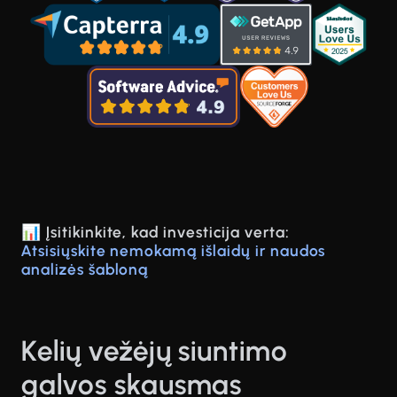
📊 Įsitikinkite, kad investicija verta:
Atsisiųskite nemokamą išlaidų ir naudos
analizės šabloną
Kelių vežėjų siuntimo
galvos skausmas