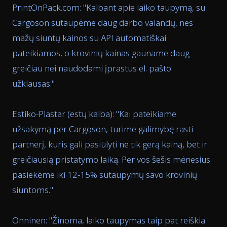
PrintOnPack.com: "
Kalbant apie laiko taupymą, su
Cargoson sutaupėme daug darbo valandų, nes
mažų siuntų kainos su API automatiškai
pateikiamos, o krovinių kainas gauname daug
greičiau nei naudodami įprastus el. pašto
užklausas.
"
Estiko-Plastar (estų kalba): "
Kai pateikiame
užsakymą per Cargoson, turime galimybę rasti
partnerį, kuris gali pasiūlyti ne tik gerą kainą, bet ir
greičiausią pristatymo laiką. Per vos šešis mėnesius
pasiekėme iki 12-15% sutaupymų savo krovinių
siuntoms.
"
Onninen: "
Žinoma, laiko taupymas taip pat reiškia