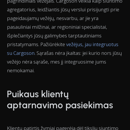
pagrindiniais vežėjais. Cargoson veikia kaip siuntimo
agregatorius, leidžiantis jūsų verslui prisijungti prie
pageidaujamų vežėjų, nesvarbu, ar jie yra
pasauliniai milžinai, ar regioniniai specialistai,
išplečiantys jūsų galimybes tarptautiniams
pristatymams. Pažiūrėkite
vežėjus, jau integruotus
su Cargoson
. Sąrašas nėra įkaltas: jei kurio nors jūsų
vežėjo nėra sąraše, mes jį integruosime jums
nemokamai.
Puikaus klientų
aptarnavimo pasiekimas
Klientų patirtis žymiai pagerėja dėl tikslių siuntimo