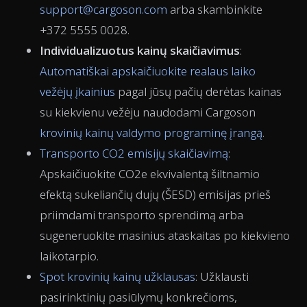
support@cargoson.com
arba skambinkite
+372 5555 0028.
Individualizuotus kainų skaičiavimus
:
Automatiškai apskaičiuokite realaus laiko
vežėjų įkainius
pagal jūsų pačių derėtas kainas
su kiekvienu vežėju naudodami Cargoson
krovinių kainų valdymo programinę įrangą
.
Transporto CO2 emisijų skaičiavimą
:
Apskaičiuokite CO2e ekvivalentą šiltnamio
efektą sukeliančių dujų (ŠESD) emisijas prieš
priimdami transporto sprendimą arba
sugeneruokite masinius ataskaitas po kiekvieno
laikotarpio.
Spot krovinių kainų užklausas
: Užklausti
pasirinktinių pasiūlymų konkrečioms,