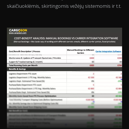
skaičiuoklėmis, skirtingomis vežėjų sistemomis ir t.t.