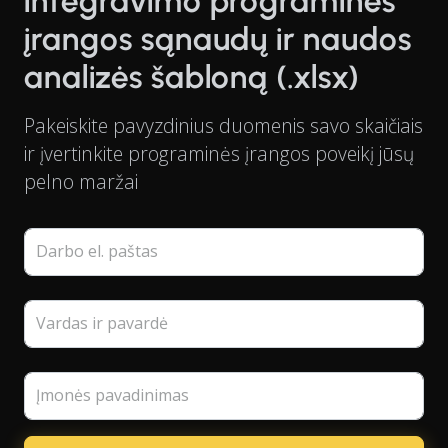
integravimo programinės
įrangos sąnaudų ir naudos
analizės šabloną (.xlsx)
Pakeiskite pavyzdinius duomenis savo skaičiais
ir įvertinkite programinės įrangos poveikį jūsų
pelno maržai
Darbo el. paštas
Vardas ir pavardė
Įmonės pavadinimas