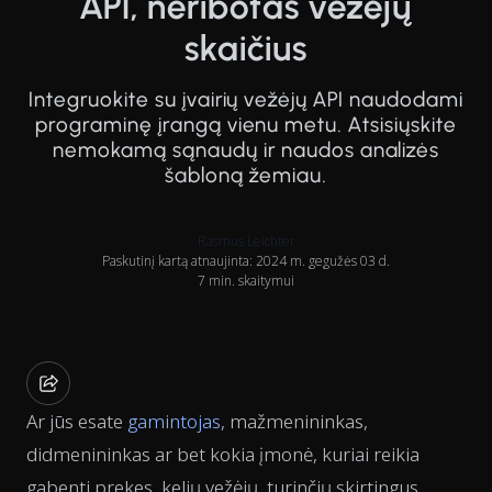
API, neribotas vežėjų
skaičius
Integruokite su įvairių vežėjų API naudodami
programinę įrangą vienu metu. Atsisiųskite
nemokamą sąnaudų ir naudos analizės
šabloną žemiau.
Rasmus Leichter
Paskutinį kartą atnaujinta: 2024 m. gegužės 03 d.
7 min. skaitymui
Ar jūs esate
gamintojas
, mažmenininkas,
didmenininkas ar bet kokia įmonė, kuriai reikia
gabenti prekes, kelių vežėjų, turinčių skirtingus