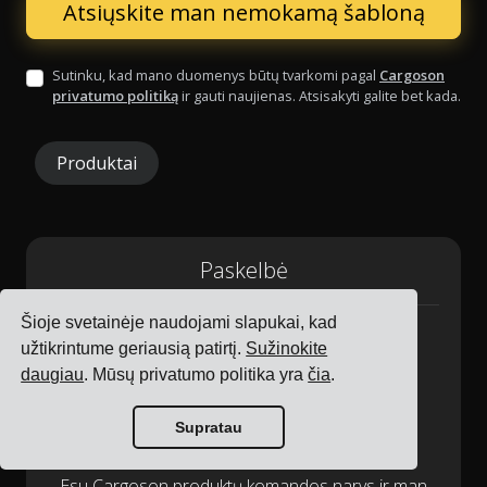
Sutinku, kad mano duomenys būtų tvarkomi pagal
Cargoson
privatumo politiką
ir gauti naujienas. Atsisakyti galite bet kada.
Produktai
Paskelbė
Šioje svetainėje naudojami slapukai, kad
užtikrintume geriausią patirtį.
Sužinokite
daugiau
. Mūsų privatumo politika yra
čia
.
Supratau
Rasmus Leichter
Esu Cargoson produktų komandos narys ir man