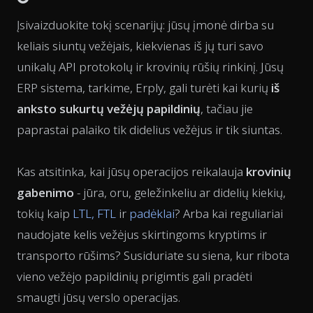
Įsivaizduokite tokį scenarijų: jūsų įmonė dirba su
keliais siuntų vežėjais, kiekvienas iš jų turi savo
unikalų API protokolų ir krovinių rūšių rinkinį. Jūsų
ERP sistema, tarkime, Erply, gali turėti kai kurių
iš
anksto sukurtų vežėjų papildinių
, tačiau jie
paprastai palaiko tik didelius vežėjus ir tik siuntas.
Kas atsitinka, kai jūsų operacijos reikalauja
krovinių
gabenimo
- jūra, oru, geležinkeliu ar didelių kiekių,
tokių kaip
LTL, FTL
ir
padėklai
? Arba kai reguliariai
naudojate kelis vežėjus skirtingoms kryptims ir
transporto rūšims? Susiduriate su siena, kur ribota
vieno vežėjo papildinių prigimtis gali pradėti
smaugti jūsų verslo operacijas.