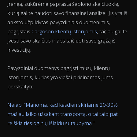
įrangą, sukūrėme paprastą šablono skaičiuoklę,
kurią galite naudoti savo finansinei analizei. Jis yra iš
anksto užpildytas pavyzdiniais duomenimis,
pagrįstais
Cargoson klientų istorijomis
, tačiau galite
įvesti savo skaičius ir apskaičiuoti savo grąžą iš
investicijų.
Pavyzdiniai duomenys pagrįsti mūsų klientų
istorijomis, kurios yra viešai prieinamos jums
perskaityti:
Nefab: "
Manoma, kad kasdien skiriame 20-30%
mažiau laiko užsakant transportą, o tai taip pat
reiškia tiesioginių išlaidų sutaupymą.
"