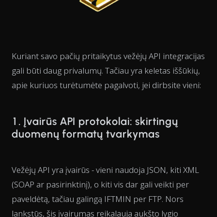
Kuriant savo pačių pritaikytus vežėjų API integracijas
gali būti daug privalumų. Tačiau yra keletas iššūkių,
apie kuriuos turėtumėte pagalvoti, jei dirbsite vieni:
1. Įvairūs API protokolai: skirtingų
duomenų formatų tvarkymas
Vežėjų API yra įvairūs - vieni naudoja JSON, kiti XML
(SOAP ar pasirinktinį), o kiti vis dar gali veikti per
paveldėtą, tačiau galingą IFTMIN per FTP. Nors
lankstūs, šis įvairumas reikalauja aukšto lygio