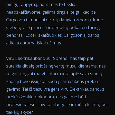
pinigų taupymą, nors mes to tiksliai
neapskaičiavome, galima drąsiai teigti, kad be
Cargoson tikriausiai dirbtų daugiau žmonių, kurie
stebėtų visą procesą ir perkeltų pokalbių turinį į
bendras „Excel" skaičiuokles. Cargoson šį darbą
atlieka automatiškai už mus.
"
Viru Elektrikaubandus: "
Sprendimas taip pat
suteikia didelę pridėtinę vertę mūsų klientams, nes
jie gali lengvai matyti informaciją apie savo siuntą -
kada ji buvo išsiųsta, kada galima tikėtis prekių
gavimo. Tai iš tiesų yra gera Viru Elektrikaubandus
prekės ženklo rinkodara, nes galime būti
profesionalesni savo paslaugose ir mūsų klientų bei
tiekėjų akyse.
"