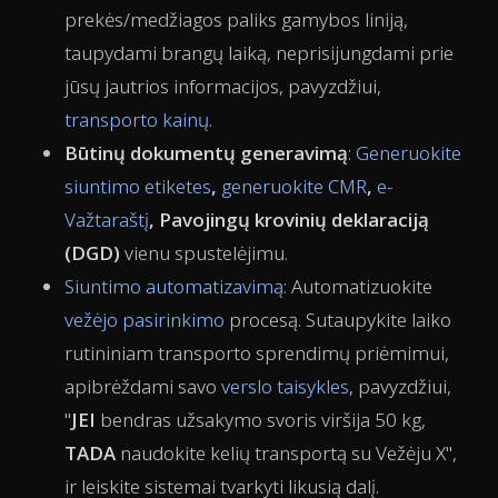
prekės/medžiagos paliks gamybos liniją,
taupydami brangų laiką, neprisijungdami prie
jūsų jautrios informacijos, pavyzdžiui,
transporto kainų
.
Būtinų dokumentų generavimą
:
Generuokite
siuntimo etiketes
,
generuokite CMR
,
e-
Važtaraštį
,
Pavojingų krovinių deklaraciją
(DGD)
vienu spustelėjimu.
Siuntimo automatizavimą
: Automatizuokite
vežėjo pasirinkimo
procesą. Sutaupykite laiko
rutininiam transporto sprendimų priėmimui,
apibrėždami savo
verslo taisykles
, pavyzdžiui,
"
JEI
bendras užsakymo svoris viršija 50 kg,
TADA
naudokite kelių transportą su Vežėju X",
ir leiskite sistemai tvarkyti likusią dalį.