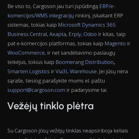
Be viso to, Cargoson jau turi įspūdingą
ERP/e-
komercijos/WMS integracijų
rinkinį, įskaitant ERP
sistemas, tokias kaip
Microsoft Dynamics 365
Business Central
,
Axapta
,
Erply
,
Odoo
ir kitas, taip
pat e-komercijos platformas, tokias kaip
Magento
ir
WooCommerce
, ir net sandėliavimo paslaugų
teikėjus, tokius kaip
Boomerang Distribution
,
Smarten Logistics
ir
Via3L Warehouse
. Jei jūsų nėra
sąraše, tiesiog parašykite mums el. paštu
support@cargoson.com
ir padarysime tai.
Vežėjų tinklo plėtra
Su Cargoson jūsų vežėjų tinklas neapsiriboja keliais