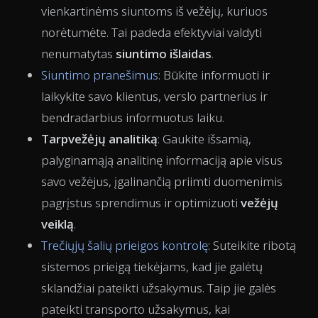
vienkartinėms siuntoms iš vežėjų, kuriuos
norėtumėte. Tai padeda efektyviai valdyti
nenumatytas
siuntimo išlaidas
.
Siuntimo pranešimus
: Būkite informuoti ir
laikykite savo
klientus, verslo partnerius ir
bendradarbius informuotus laiku.
Tarpvežėjų analitiką
: Gaukite išsamią,
palyginamąją analitinę informaciją apie visus
savo vežėjus, įgalinančią priimti duomenimis
pagrįstus sprendimus ir optimizuoti
vežėjų
veiklą
.
Trečiųjų šalių prieigos kontrolę
: Suteikite ribotą
sistemos prieigą tiekėjams, kad jie galėtų
sklandžiai pateikti užsakymus. Taip jie galės
pateikti transporto užsakymus, kai