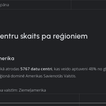
apāna
entru skaits pa reģioniem
merika
kā atrodas
5767 datu centri
, kas veido aptuveni 48% no 
ģionā dominē Amerikas Savienotās Valstis.
pa valstīm: Ziemeļamerika