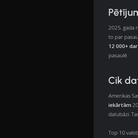
Pētīju
2025. gada
to par pasau
12 000+ dar
pasaulē.
Cik dat
Amerikas Sav
iekārtām
20
datubāzi. Ta
Top 10 valsti