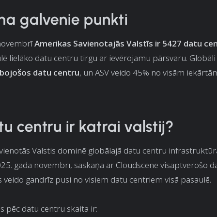
ma galvenie punkti
 novembrī
Amerikas Savienotajās Valstīs ir 5427 datu cen
lē lielāko datu centru tirgu ar ievērojamu pārsvaru. Globāli
bojošos datu centru
, un ASV veido 45% no visām iekārtām
u centru ir katrai valstij?
ienotās Valstis dominē globālajā datu centru infrastruktūr
25. gada novembrī, saskaņā ar Cloudscene visaptverošo d
s veido gandrīz pusi no visiem datu centriem visā pasaulē.
s pēc datu centru skaita ir: