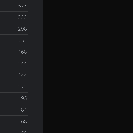
523
322
298
251
168
144
144
121
95
81
68
58