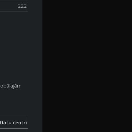
222
globālajām
Datu centri