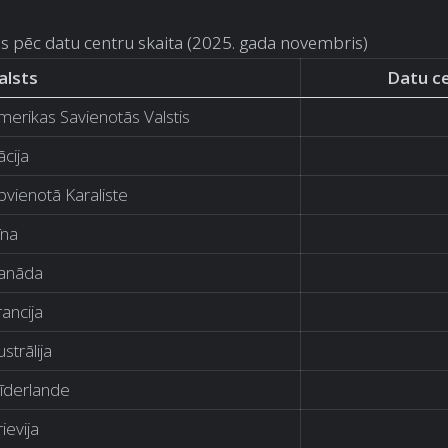
is pēc datu centru skaita (2025. gada novembris)
alsts
Datu ce
merikas Savienotās Valstis
ācija
pvienotā Karaliste
īna
anāda
rancija
strālija
īderlande
ievija