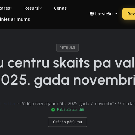
ares
Resursi
Cenas
Latviešu
Rez
inies ar mums
PĒTĪJUMI
 centru skaits pa va
2025. gada novembri
Leichter
•
Pēdējo reizi atjaunināts: 2025. gada 7. novembrī
•
9 min la
Fakti pārbaudīti
Citēt šo pētījumu