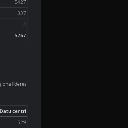
5427
337
3
5767
ģiona līderes.
Datu centri
529