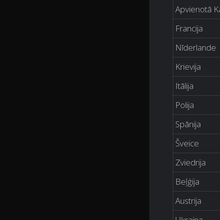
Apvienotā Ka
Francija
Nīderlande
Krievija
Itālija
Polija
Spānija
Šveice
Zviedrija
Beļģija
Austrija
Ukraina