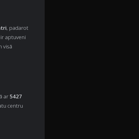
tri
, padarot
 ir aptuveni
 visā
ā ar
5427
atu centru