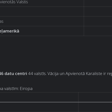
ienotās Valstis
as
eļamerikā
6 datu centri
44 valstīs. Vācija un Apvienotā Karaliste ir re
pa valstīm: Eiropa