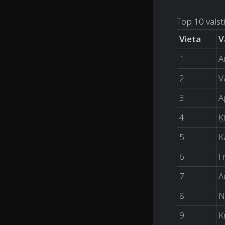
Top 10 valst
Vieta
V
1
A
2
V
3
A
4
Ķ
5
K
6
F
7
Au
8
N
9
Kr