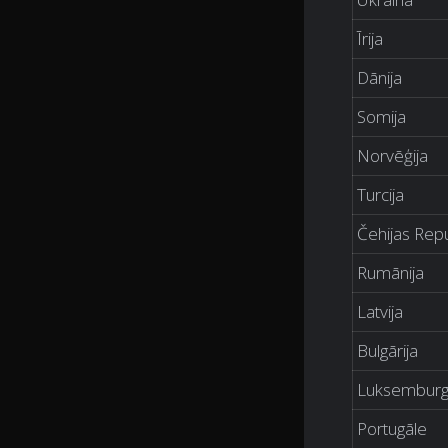
Īrija
Dānija
Somija
Norvēģija
Turcija
Čehijas Rep
Rumānija
Latvija
Bulgārija
Luksembur
Portugāle