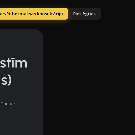
ervēt bezmaksas konsultāciju
Pieslēgties
lstīm
s)
sīšanai
•