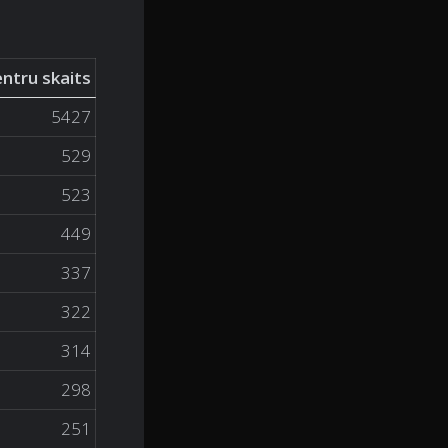
ntru skaits
5427
529
523
449
337
322
314
298
251