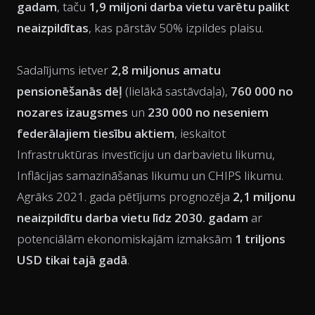
gadam
, taču
1,9 miljoni darba vietu varētu palikt
neaizpildītas
, kas pārstāv 50% izpildes plaisu.
Sadalījums ietver
2,8 miljonus amatu
pensionēšanās dēļ
(lielākā sastāvdaļa),
760 000 no
nozares izaugsmes
un
230 000 no neseniem
federālajiem tiesību aktiem
, ieskaitot
Infrastruktūras investīciju un darbavietu likumu,
Inflācijas samazināšanas likumu un CHIPS likumu.
Agrāks 2021. gada pētījums prognozēja
2,1 miljonu
neaizpildītu darba vietu līdz 2030. gadam
ar
potenciālām ekonomiskajām izmaksām
1 triljons
USD tikai tajā gadā
.