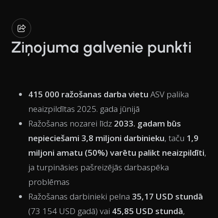
Ziņojuma galvenie punkti
415 000 ražošanas darba vietu
ASV palika
neaizpildītas 2025. gada jūnijā
Ražošanas nozarei līdz
2033. gadam būs
nepieciešami 3,8 miljoni darbinieku
, taču
1,9
miljoni amatu (50%) varētu palikt neaizpildīti
,
ja turpināsies pašreizējās darbaspēka
problēmas
Ražošanas darbinieki pelna
35,17 USD stundā
(73 154 USD gadā) vai
45,85 USD stundā
,