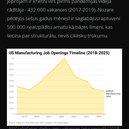
joprojām ir krietni virs pirms pandēmijas vidējā
rādītāja - 432 000 vakances (2017-2019). Nozare
pēdējos sešus gadus mēnesī ir saglabājusi aptuveni
500 000 neaizpildītu amatu kā bāzes līmeni, kas
liecina par strukturālu, nevis ciklisku trūkumu.
ASV ražošanas darba vietu vakances laika periodā (2018-