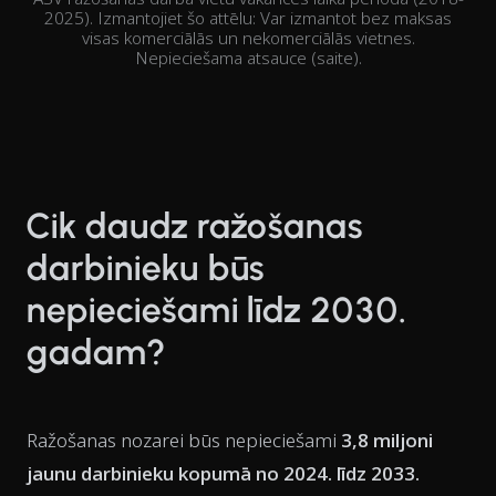
2025). Izmantojiet šo attēlu: Var izmantot bez maksas
visas komerciālās un nekomerciālās vietnes.
Nepieciešama atsauce (saite).
Cik daudz ražošanas
darbinieku būs
nepieciešami līdz 2030.
gadam?
Ražošanas nozarei būs nepieciešami
3,8 miljoni
jaunu darbinieku kopumā no 2024. līdz 2033.