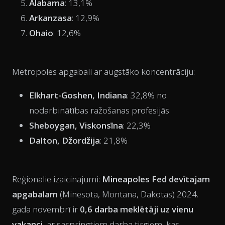
Alabama
: 13,1%
Arkanzasa
: 12,9%
Ohaio
: 12,6%
Metropoles apgabali ar augstāko koncentrāciju:
Elkhart-Goshen, Indiana
: 32,8% no
nodarbinātības ražošanas profesijās
Sheboygan, Viskonsīna
: 22,3%
Dalton, Džordžija
: 21,8%
Reģionālie izaicinājumi:
Mineapoles Fed devītajam
apgabalam
(Minesota, Montana, Dakotas) 2024.
gada novembrī ir
0,6 darba meklētāji uz vienu
vakanci
, ar saspringtiem darba tirgiem, kas