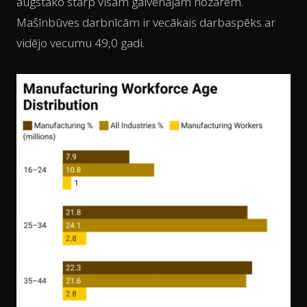
augstāko starp visām galvenajām nozarēm.
Mašīnbūves darbnīcām ir vecākais darbaspēks ar
vidējo vecumu 49,0 gadi.