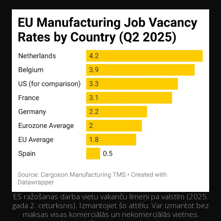
ES ražošanas darba vietu vakanču līmeņi pa valstīm (2025.
gada 2. ceturksnis). Izmantojiet šo attēlu: Var izmantot bez
maksas visas komerciālās un nekomerciālās vietnes.