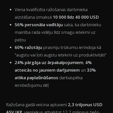
Viena kvalificēta ražošanas darbinieka
aizstāšana izmaksā
10 000 līdz 40 000 USD
56% personāla vadītāju
saka, ka darbinieku
mainība rada vidēju līdz smagu ietekmi uz
peļņu
60% ražotāju
prasmju trūkumu ierindoja kā
"augstu vai ļoti augstu ietekmi uz produktivitāti"
24% pārgāja uz ārpakalpojumiem
,
4%
atteicās no jauniem darījumiem
un
33%
atlika paplašināšanos
darbaspēka
ierobežojumu dēļ
Ražošana gadā veicina aptuveni
2,3 triljonus USD
ASV IKP
, vienlaikus atbalstot 12,7 miljonus tiešo