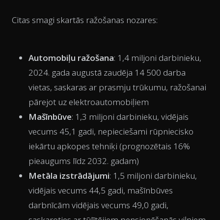
Citas smagi skartās ražošanas nozares:
Automobiļu ražošana
: 1,4 miljoni darbinieku,
2024. gada augustā zaudēja 14 500 darba
vietas, saskaras ar prasmju trūkumu, ražošanai
pārejot uz elektroautomobiļiem
Mašīnbūve
: 1,3 miljoni darbinieku, vidējais
vecums 45,1 gadi, nepieciešami rūpniecisko
iekārtu apkopes tehniķi (prognozētais 16%
pieaugums līdz 2032. gadam)
Metāla izstrādājumi
: 1,5 miljoni darbinieku,
vidējais vecums 44,5 gadi, mašīnbūves
darbnīcām vidējais vecums 49,0 gadi,
saskaroties ar tūlītējiem pensionēšanās viļņiem