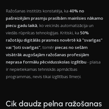
Ražošanas institūts konstatēja, ka
40% no
pašreizējām prasmju prasībām mainīsies nākamo
piecu gadu laikā
, ko veicinās automatizācija un
viedās rūpnīcas tehnoloģijas. Kritiski, ka
50%
ražotāju digitālās prasmes novērtē kā "svarīgas"
vai "ļoti svarīgas"
, tomēr
piecas no sešām
visātrāk augošajām ražošanas profesijām
neprasa formālu pēcvidusskolas izglītību
- plaisa
ir nepietiekamas tehniskās apmācības
programmas, nevis tikai izglītības līmeņi.
Cik daudz pelna ražošanas