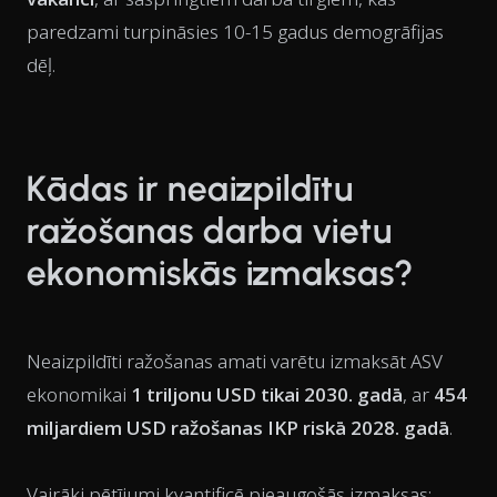
paredzami turpināsies 10-15 gadus demogrāfijas
dēļ.
Kādas ir neaizpildītu
ražošanas darba vietu
ekonomiskās izmaksas?
Neaizpildīti ražošanas amati varētu izmaksāt ASV
ekonomikai
1 triljonu USD tikai 2030. gadā
, ar
454
miljardiem USD ražošanas IKP riskā 2028. gadā
.
Vairāki pētījumi kvantificē pieaugošās izmaksas: