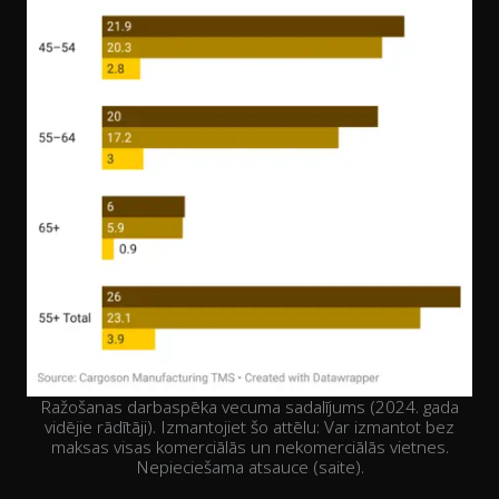
Ražošanas darbaspēka vecuma sadalījums (2024. gada
vidējie rādītāji). Izmantojiet šo attēlu: Var izmantot bez
maksas visas komerciālās un nekomerciālās vietnes.
Nepieciešama atsauce (saite).