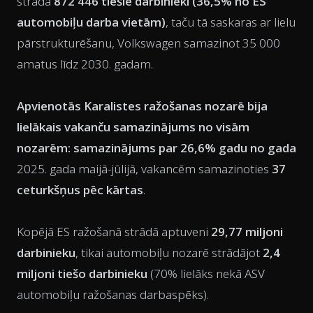
strādā
872 446 tiešie darbinieki (36,5% no ES
automobiļu darba vietām)
, taču tā saskaras ar lielu
pārstrukturēšanu, Volkswagen samazinot 35 000
amatus līdz 2030. gadam.
Apvienotās Karalistes ražošanas nozarē bija
lielākais vakanču samazinājums no visām
nozarēm: samazinājums par 26,6% gadu no gada
2025. gada maijā-jūlijā, vakancēm samazinoties
37
ceturkšņus pēc kārtas
.
Kopējā ES ražošanā strādā aptuveni
29,77 miljoni
darbinieku
, tikai automobiļu nozarē strādājot
2,4
miljoni tiešo darbinieku
(70% lielāks nekā ASV
automobiļu ražošanas darbaspēks).