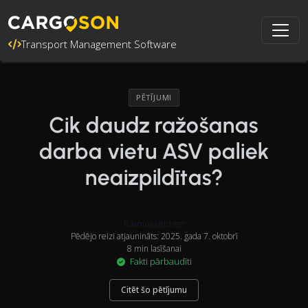
Transport Management Software
PĒTĪJUMI
Cik daudz ražošanas
darba vietu ASV paliek
neaizpildītas?
Rasmus Leichter
Pēdējo reizi atjaunināts: 2025. gada 7. oktobrī
8 min lasīšanai
Fakti pārbaudīti
Citēt šo pētījumu