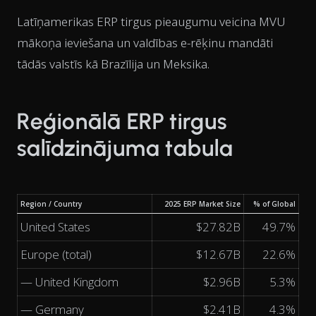
Latīņamerikas ERP tirgus pieaugumu veicina MVU
mākoņa ieviešana un valdības e-rēķinu mandāti
tādās valstīs kā Brazīlija un Meksika.
Reģionālā ERP tirgus
salīdzinājuma tabula
Region / Country
2025 ERP Market Size
% of Global
United States
$27.82B
49.7%
Europe (total)
$12.67B
22.6%
— United Kingdom
$2.96B
5.3%
— Germany
$2.41B
4.3%