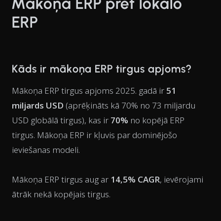
Mākoņa ERP pret lokālo
ERP
Kāds ir mākoņa ERP tirgus apjoms?
Mākoņa ERP tirgus apjoms 2025. gadā ir
51
miljards USD
(aprēķināts kā 70% no 73 miljardu
USD globālā tirgus), kas ir
70%
no kopējā ERP
tirgus. Mākoņa ERP ir kļuvis par dominējošo
ieviešanas modeli.
Mākoņa ERP tirgus aug ar
14,5% CAGR
, ievērojami
ātrāk nekā kopējais tirgus.