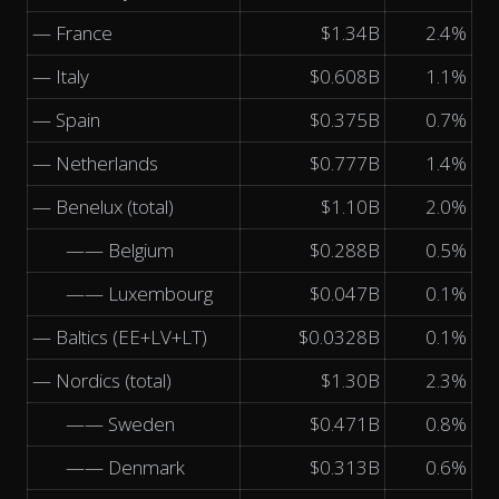
— France
$1.34B
2.4%
— Italy
$0.608B
1.1%
— Spain
$0.375B
0.7%
— Netherlands
$0.777B
1.4%
— Benelux (total)
$1.10B
2.0%
—— Belgium
$0.288B
0.5%
—— Luxembourg
$0.047B
0.1%
— Baltics (EE+LV+LT)
$0.0328B
0.1%
— Nordics (total)
$1.30B
2.3%
—— Sweden
$0.471B
0.8%
—— Denmark
$0.313B
0.6%