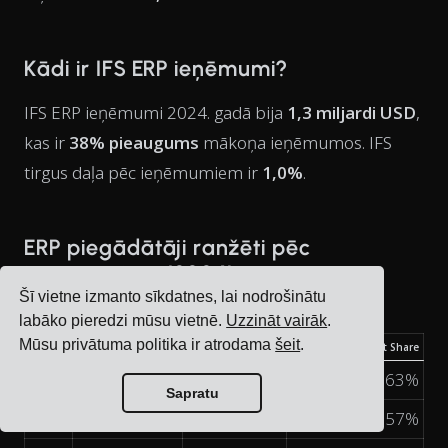
Kādi ir IFS ERP ieņēmumi?
IFS ERP ieņēmumi 2024. gadā bija
1,3 miljardi USD
,
kas ir
38% pieaugums
mākoņa ieņēmumos. IFS
tirgus daļa pēc ieņēmumiem ir
1,0%
.
ERP piegādātāji ranžēti pēc
ieņēmumiem (2024)
Šī vietne izmanto sīkdatnes, lai nodrošinātu
labāko pieredzi mūsu vietnē.
Uzzināt vairāk
.
Mūsu privātuma politika ir atrodama
šeit
.
Rank
ERP Vendor
ERP Revenue
ERP Market Share
1
Oracle
$8.7B
6.63%
Sapratu
2
SAP
$8.6B
6.57%