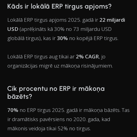
Kāds ir lokālā ERP tirgus apjoms?
Lokālā ERP tirgus apjoms 2025. gadā ir
22 miljardi
USD
(aprēķināts kā 30% no 73 miljardu USD
globālā tirgus), kas ir
30%
no kopējā ERP tirgus.
Lokālā ERP tirgus aug tikai ar
2% CAGR
, jo
organizācijas migrē uz mākoņa risinājumiem.
Cik procentu no ERP ir mākoņa
bāzēts?
70%
no ERP tirgus 2025. gadā ir mākoņa bāzēts. Tas
ir dramātisks pavērsiens no 2020. gada, kad
mākonis veidoja tikai 52% no tirgus.