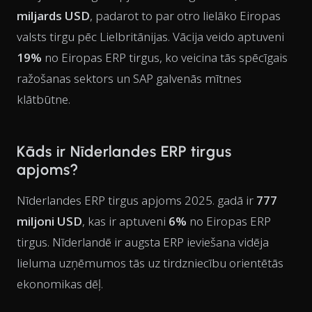
miljards USD
, padarot to par otro lielāko Eiropas
valsts tirgu pēc Lielbritānijas. Vācija veido aptuveni
19%
no Eiropas ERP tirgus, ko veicina tās spēcīgais
ražošanas sektors un SAP galvenās mītnes
klātbūtne.
Kāds ir Nīderlandes ERP tirgus
apjoms?
Nīderlandes ERP tirgus apjoms 2025. gadā ir
777
miljoni USD
, kas ir aptuveni
6%
no Eiropas ERP
tirgus. Nīderlandē ir augsta ERP ieviešana vidēja
lieluma uzņēmumos tās uz tirdzniecību orientētās
ekonomikas dēļ.