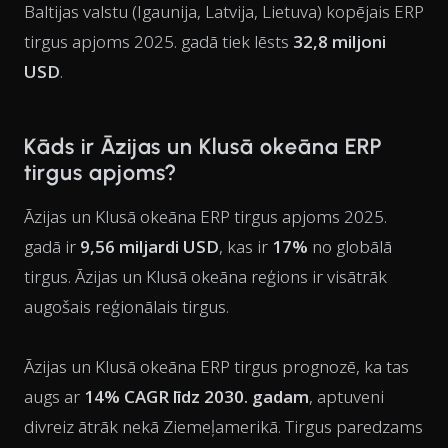
Baltijas valstu (Igaunija, Latvija, Lietuva) kopējais ERP
tirgus apjoms 2025. gadā tiek lēsts
32,8 miljoni
USD
.
Kāds ir Āzijas un Klusā okeāna ERP
tirgus apjoms?
Āzijas un Klusā okeāna ERP tirgus apjoms 2025.
gadā ir
9,56 miljardi USD
, kas ir
17%
no globālā
tirgus. Āzijas un Klusā okeāna reģions ir visātrāk
augošais reģionālais tirgus.
Āzijas un Klusā okeāna ERP tirgus prognozē, ka tas
augs ar
14% CAGR līdz 2030. gadam
, aptuveni
divreiz ātrāk nekā Ziemeļamerikā. Tirgus paredzams