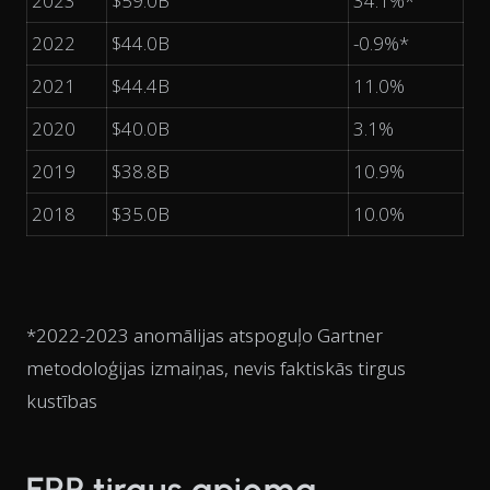
2023
$59.0B
34.1%*
2022
$44.0B
-0.9%*
2021
$44.4B
11.0%
2020
$40.0B
3.1%
2019
$38.8B
10.9%
2018
$35.0B
10.0%
*2022-2023 anomālijas atspoguļo Gartner
metodoloģijas izmaiņas, nevis faktiskās tirgus
kustības