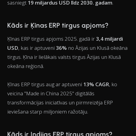
sasniegt
19 miljardus USD līdz 2030. gadam
.
Kāds ir Ķīnas ERP tirgus apjoms?
Ķīnas ERP tirgus apjoms 2025. gadā ir
3,4 miljardi
USD
, kas ir aptuveni
36%
no Āzijas un Klusā okeāna
tirgus. Ķīna ir lielākais valsts tirgus Āzijas un Klusā
okeāna reģionā.
Ķīnas ERP tirgus aug ar aptuveni
13% CAGR
, ko
veicina "Made in China 2025" digitālās
transformācijas iniciatīvas un pirmreizēja ERP
ieviešana starp miljoniem ražotāju.
Kāds ir Indijas ERP tirgus apjoms?