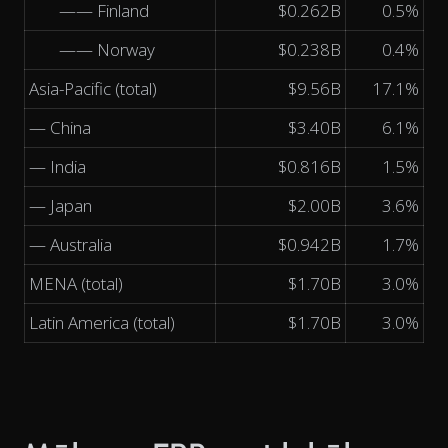
—— Finland
$0.262B
0.5%
—— Norway
$0.238B
0.4%
Asia-Pacific (total)
$9.56B
17.1%
— China
$3.40B
6.1%
— India
$0.816B
1.5%
— Japan
$2.00B
3.6%
— Australia
$0.942B
1.7%
MENA (total)
$1.70B
3.0%
Latin America (total)
$1.70B
3.0%