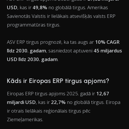
USD
, kas ir
49,8%
no globālā tirgus. Amerikas
Savienotās Valstis ir lielākais atsevišķās valsts ERP
programmatūras tirgus.
ASV ERP tirgus prognozē, ka tas augs ar
10% CAGR
līdz 2030. gadam
, sasniedzot aptuveni
45 miljardus
USD līdz 2030. gadam
.
Kāds ir Eiropas ERP tirgus apjoms?
Eiropas ERP tirgus apjoms 2025. gadā ir
12,67
miljardi USD
, kas ir
22,7%
no globālā tirgus. Eiropa
ir otrais lielākais reģionālais tirgus pēc
Ziemeļamerikas.