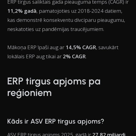
ERP tirgus saliktais gada pieauguma temps (CAGR) ir
11,2% gadā
, pamatojoties uz 2018-2024 datiem,
kas demonstrē konsekventu divciparu pieaugumu,
neskatoties uz pandēmijas traucējumiem.
Mākoņa ERP īpaši aug ar
14,5% CAGR
, savukārt
lokālais ERP aug tikai ar
2% CAGR
.
ERP tirgus apjoms pa
reģioniem
Kāds ir ASV ERP tirgus apjoms?
ASV ERP tirgus apjoms 2025. gadā ir
27,82 miljardi