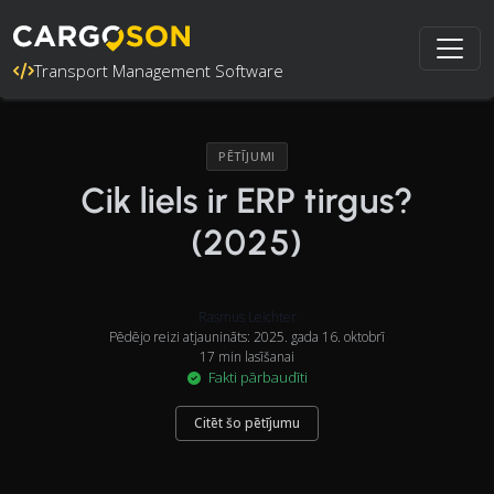
Transport Management Software
PĒTĪJUMI
Cik liels ir ERP tirgus?
(2025)
Rasmus Leichter
Pēdējo reizi atjaunināts: 2025. gada 16. oktobrī
17 min lasīšanai
Fakti pārbaudīti
Citēt šo pētījumu