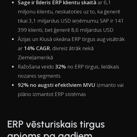
Sage ir līderis ERP klientu skaitā
ar 6,1
miljonu klientu, neskatoties uz to, ka ģenerē
tikai 3,1 miljardus USD ieņēmumu; SAP ir 141
399 klienti, bet ģenerē 8,6 miljardus USD
Āzijas un Klusā okeāna ERP tirgus aug visātrāk
ar
14% CAGR
, divreiz ātrāk nekā
Ziemeļamerikā
Ražošana veido
32%
no ERP tirgus, lielākais
nozares segments
92% no augsti efektīviem MVU
izmanto vai
plāno izmantot ERP sistēmas
ERP vēsturiskais tirgus
apjoms pa gadiem