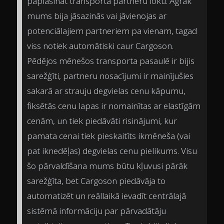
paplašināt transporta partneru loku. Agrāk
mums bija jāsazinās vai jāvienojas ar
potenciālajiem partneriem pa vienam, tagad
viss notiek automātiski caur Cargoson.
Pēdējos mēnešos transporta pasaulē ir bijis
sarežģīti, partneru nosacījumi ir mainījušies
sakarā ar strauju degvielas cenu kāpumu,
fiksētās cenu lapas ir nomainītas ar elastīgām
cenām, un tiek piedāvāti risinājumi, kur
pamata cenai tiek pieskaitīts ikmēneša (vai
pat iknedēļas) degvielas cenu pielikums. Visu
šo pārvaldīšana mums būtu kļuvusi pārāk
sarežģīta, bet Cargoson piedāvāja to
automatizēt un reāllaikā ievadīt centrālajā
sistēmā informāciju par pārvadātāju