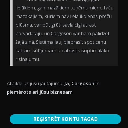
lielākiem, gan mazākiem uzņēmumiem. Taču
mazākajiem, kuriem nav liela ikdienas preču
plūsma, var būt grūti savlaicīgi atrast
pārvadātāju, un Cargoson var tiem palīdzēt
šajā ziņā. Sistēma ļauj pieprasīt spot cenu
katram sūtījumam un atrast visoptimālāko
risinājumu.
Atbilde uz jūsu jautājumu:
Jā, Cargoson ir
piemērots arī jūsu biznesam
REĢISTRĒT KONTU TAGAD