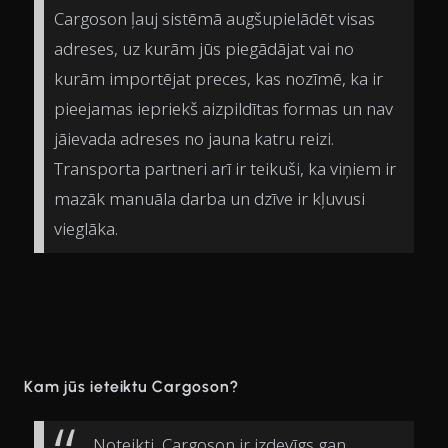
Cargoson ļauj sistēmā augšupielādēt visas
adreses, uz kurām jūs piegādājat vai no
kurām importējat preces, kas nozīmē, ka ir
pieejamas iepriekš aizpildītas formas un nav
jāievada adreses no jauna katru reizi.
Transporta partneri arī ir teikuši, ka viņiem ir
mazāk manuāla darba un dzīve ir kļuvusi
vieglāka.
Kam jūs ieteiktu Cargoson?
Noteikti, Cargoson ir izdevīgs gan