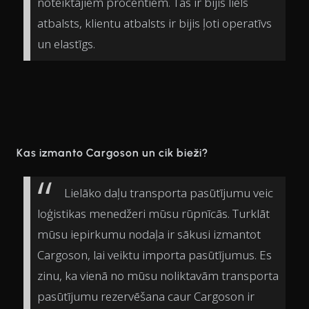
noteiktajiem procentiem. Tas ir bijis liels
atbalsts, klientu atbalsts ir bijis ļoti operatīvs
un elastīgs.
Kas izmanto Cargoson un cik bieži?
Lielāko daļu transporta pasūtījumu veic
loģistikas menedžeri mūsu rūpnīcās. Turklāt
mūsu iepirkumu nodaļa ir sākusi izmantot
Cargoson, lai veiktu importa pasūtījumus. Es
zinu, ka vienā no mūsu noliktavām transporta
pasūtījumu rezervēšana caur Cargoson ir