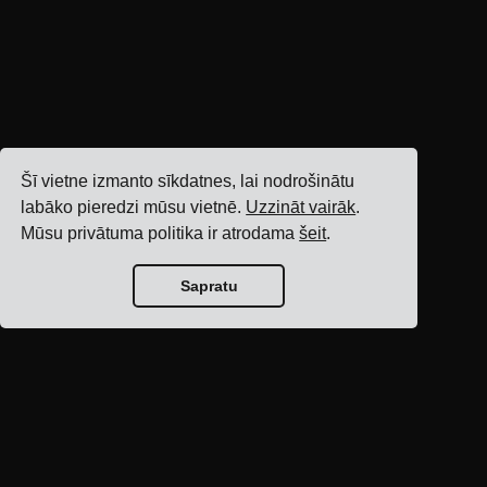
Šī vietne izmanto sīkdatnes, lai nodrošinātu
labāko pieredzi mūsu vietnē.
Uzzināt vairāk
.
Mūsu privātuma politika ir atrodama
šeit
.
Sapratu
Bloga sākumlapa