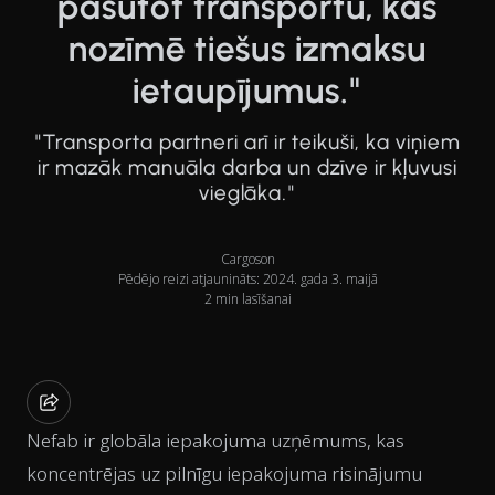
pasūtot transportu, kas
nozīmē tiešus izmaksu
ietaupījumus."
"Transporta partneri arī ir teikuši, ka viņiem
ir mazāk manuāla darba un dzīve ir kļuvusi
vieglāka."
Cargoson
Pēdējo reizi atjaunināts: 2024. gada 3. maijā
2 min lasīšanai
Nefab ir globāla iepakojuma uzņēmums, kas
koncentrējas uz pilnīgu iepakojuma risinājumu