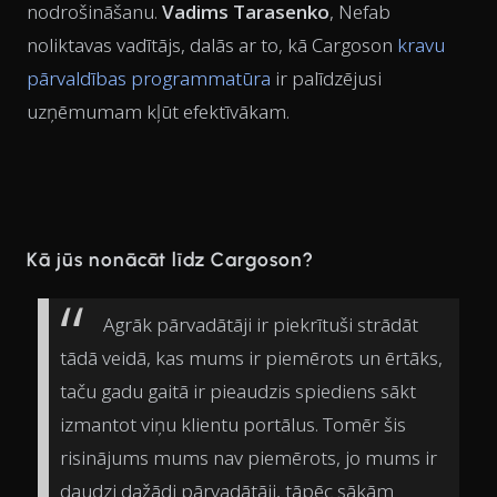
nodrošināšanu.
Vadims Tarasenko
, Nefab
noliktavas vadītājs, dalās ar to, kā Cargoson
kravu
pārvaldības programmatūra
ir palīdzējusi
uzņēmumam kļūt efektīvākam.
Kā jūs nonācāt līdz Cargoson?
Agrāk pārvadātāji ir piekrītuši strādāt
tādā veidā, kas mums ir piemērots un ērtāks,
taču gadu gaitā ir pieaudzis spiediens sākt
izmantot viņu klientu portālus. Tomēr šis
risinājums mums nav piemērots, jo mums ir
daudzi dažādi pārvadātāji, tāpēc sākām