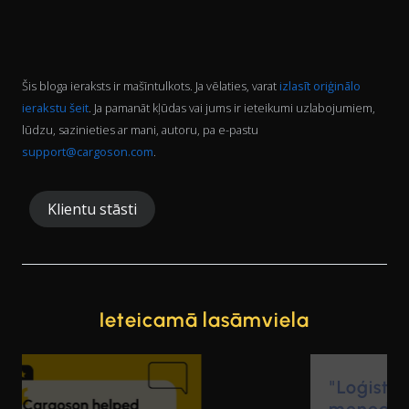
Šis bloga ieraksts ir mašīntulkots. Ja vēlaties, varat
izlasīt oriģinālo
ierakstu šeit
. Ja pamanāt kļūdas vai jums ir ieteikumi uzlabojumiem,
lūdzu, sazinieties ar mani, autoru, pa e-pastu
support@cargoson.com
.
Klientu stāsti
Ieteicamā lasāmviela
"Loģistikas