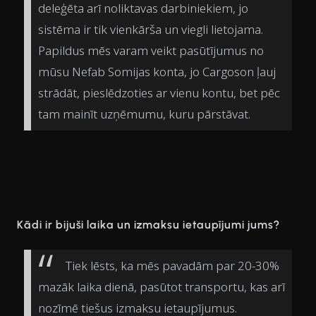
deleģēta arī noliktavas darbiniekiem, jo
sistēma ir tik vienkārša un viegli lietojama.
Papildus mēs varam veikt pasūtījumus no
mūsu Nefab Somijas konta, jo Cargoson ļauj
strādāt, pieslēdzoties ar vienu kontu, bet pēc
tam mainīt uzņēmumu, kuru pārstāvat.
Kādi ir bijuši laika un izmaksu ietaupījumi jums?
Tiek lēsts, ka mēs pavadām par 20-30%
mazāk laika dienā, pasūtot transportu, kas arī
nozīmē tiešus izmaksu ietaupījumus.