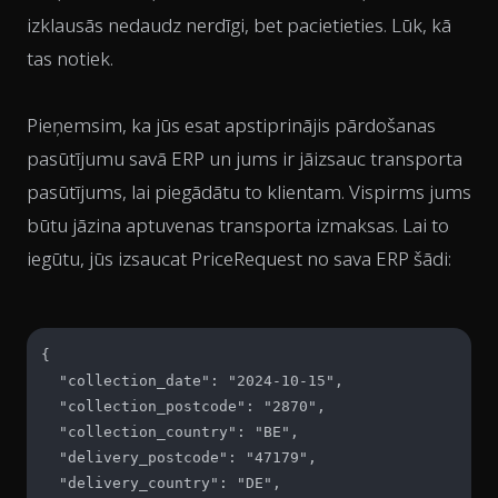
izklausās nedaudz nerdīgi, bet pacietieties. Lūk, kā
tas notiek.
Pieņemsim, ka jūs esat apstiprinājis pārdošanas
pasūtījumu savā ERP un jums ir jāizsauc transporta
pasūtījums, lai piegādātu to klientam. Vispirms jums
būtu jāzina aptuvenas transporta izmaksas. Lai to
iegūtu, jūs izsaucat
PriceRequest
no sava ERP šādi:
{

  "collection_date": "2024-10-15",

  "collection_postcode": "2870",

  "collection_country": "BE",

  "delivery_postcode": "47179",

  "delivery_country": "DE",
