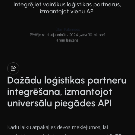
Integrējiet vairākus loģistikas partnerus,
izmantojot vienu API
Ülari Kalamees
Pēdējo reizi atjaunināts: 2024. gada 30. oktobrī
4 min lasīšanai
Dažādu loģistikas partneru
integrēšana, izmantojot
universālu piegādes API
Kādu laiku atpakaļ es devos meklējumos, lai