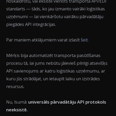
noskaidrotu, vai eksistē vienots transporta API/EDI
standarts — tāds, ko jau izmanto vairāki loģistikas
uzņēmumi — lai vienkāršotu vairāku pārvadātāju
piegādes API integrācijas.
Par maniem atklājumiem varat izlasīt
šeit
.
Mērķis bija automatizēt transporta pasūtīšanas
procesu tā, lai jums nebūtu jāievieš pilnīgi atsevišķs
API savienojums ar katru loģistikas uzņēmumu, ar
kuru jūs strādājat, un ietaupīt laiku un izstrādes
resursus.
Nu, īsumā:
universāls pārvadātāju API protokols
neeksistē.