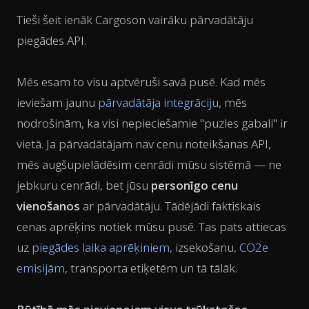
Tieši šeit ienāk Cargoson vairāku pārvadātāju
piegādes API.
Mēs esam to visu aptvēruši savā pusē. Kad mēs
ieviešam jaunu
pārvadātāja integrāciju
, mēs
nodrošinām, ka visi nepieciešamie "puzles gabali" ir
vietā. Ja pārvadātājam nav cenu noteikšanas API,
mēs augšupielādēsim cenrādi mūsu sistēmā — ne
jebkuru cenrādi, bet jūsu
personīgo cenu
vienošanos
ar pārvadātāju. Tādējādi faktiskais
cenas aprēķins notiek mūsu pusē. Tas pats attiecas
uz
piegādes laika aprēķiniem
, izsekošanu,
CO2e
emisijām
, transporta etiķetēm un tā tālāk.