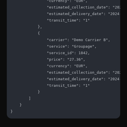
                "currency": "EUR",

                "estimated_collection_date": "2024-1
                "estimated_delivery_date": "2024-10-
                "transit_time": "1"

            },

            {

                "carrier": "Demo Carrier B",

                "service": "Groupage",

                "service_id": 1842,

                "price": "27.36",

                "currency": "EUR",

                "estimated_collection_date": "2024-1
                "estimated_delivery_date": "2024-10-
                "transit_time": "1"

            }

        ]

    }

}