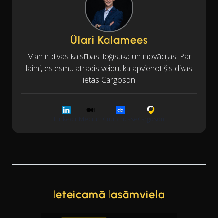
Ülari Kalamees
Man ir divas kaislības: loģistika un inovācijas. Par
laimi, es esmu atradis veidu, kā apvienot šīs divas
lietas Cargoson.
LinkedIn
Medium
Crunchbase
Cargoson
Ieteicamā lasāmviela