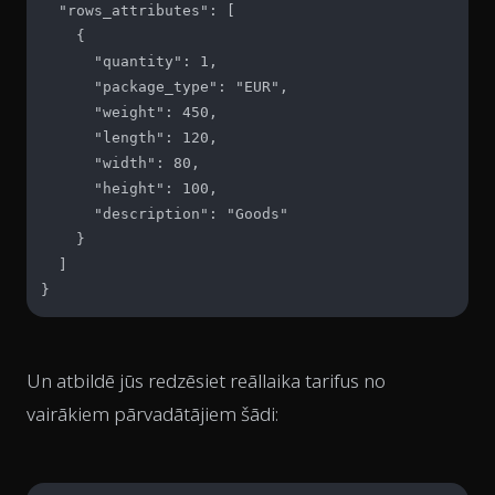
  "rows_attributes": [

    {

      "quantity": 1,

      "package_type": "EUR",

      "weight": 450,

      "length": 120,

      "width": 80,

      "height": 100,

      "description": "Goods"

    }

  ]

}
Un atbildē jūs redzēsiet reāllaika tarifus no
vairākiem pārvadātājiem šādi: