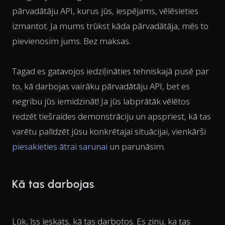
pārvadātāju API, kurus jūs, iespējams, vēlēsieties
izmantot. Ja mums trūkst kāda pārvadātāja, mēs to
pievienosim jums. Bez maksas.
Tagad es gatavojos iedziļināties tehniskajā pusē par
to, kā darbojas vairāku pārvadātāju API, bet es
negribu jūs iemidzināt! Ja jūs labprātāk vēlētos
redzēt tiešraides demonstrāciju un apspriest, kā tas
varētu palīdzēt jūsu konkrētajai situācijai, vienkārši
piesakieties ātrai sarunai
un parunāsim.
Kā tas darbojas
Lūk, īss ieskats, kā tas darbotos. Es zinu, ka tas