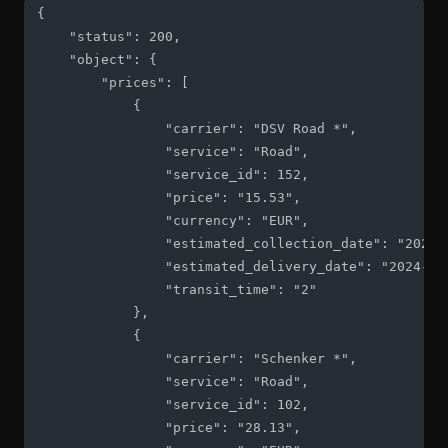
{

    "status": 200,

    "object": {

        "prices": [

            {

                "carrier": "DSV Road *",

                "service": "Road",

                "service_id": 152,

                "price": "15.53",

                "currency": "EUR",

                "estimated_collection_date": "2024-1
                "estimated_delivery_date": "2024-10-
                "transit_time": "2"

            },

            {

                "carrier": "Schenker *",

                "service": "Road",

                "service_id": 102,

                "price": "28.13",
