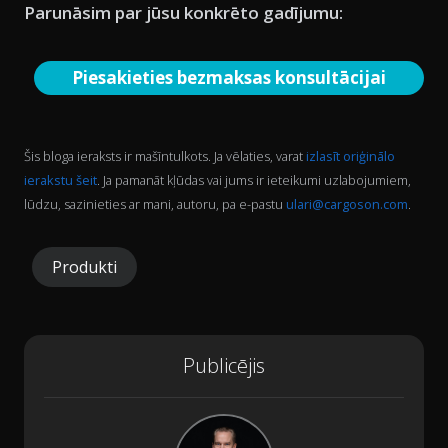
Parunāsim par jūsu konkrēto gadījumu:
Piesakieties bezmaksas konsultācijai
Šis bloga ieraksts ir mašīntulkots. Ja vēlaties, varat
izlasīt oriģinālo
ierakstu šeit
. Ja pamanāt kļūdas vai jums ir ieteikumi uzlabojumiem,
lūdzu, sazinieties ar mani, autoru, pa e-pastu
ulari@cargoson.com
.
Produkti
Publicējis