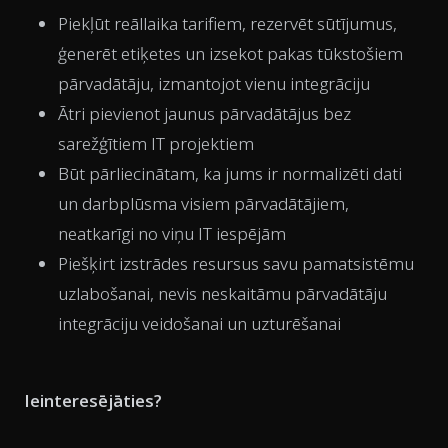
Piekļūt reāllaika tarifiem, rezervēt sūtījumus,
ģenerēt etiķetes un izsekot pakas tūkstošiem
pārvadātāju, izmantojot vienu integrāciju
Ātri pievienot jaunus pārvadātājus bez
sarežģītiem IT projektiem
Būt pārliecinātam, ka jums ir normalizēti dati
un darbplūsma visiem pārvadātājiem,
neatkarīgi no viņu IT iespējām
Piešķirt izstrādes resursus savu pamatsistēmu
uzlabošanai, nevis neskaitāmu pārvadātāju
integrāciju veidošanai un uzturēšanai
Ieinteresējāties?