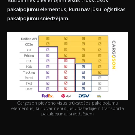
Būtībā mēs pievienojam visus trūkstošos
pakalpojumu elementus, kuru nav jūsu loģistikas
pakalpojumu sniedzējam.
Cargoson pievieno visus trūkstošos pakalpojumu
elementus, kuru var nebūt jūsu dažādajiem transporta
pakalpojumu sniedzējiem