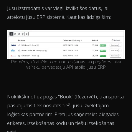
Jūsu izstrādātājs var viegli izvilkt šos datus, lai
attēlotu jūsu ERP sistēmā. Kaut kas līdzīgs šim:
Piemērs, kā attēlot cenu noteikšanas un piegādes laika
vairāku pārvadātāju API atbildi jūsu ERP
Noklikšķinot uz pogas "Book" (Rezervēt), transporta
pasūtījums tiek nosūtīts tieši jūsu izvēlētajam
loģistikas partnerim. Pretī jūs saņemsiet piegādes
etiķetes, izsekošanas kodu un tiešu izsekošanas
saiti.