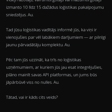
izmanto 10 līdz 15 dažādus loģistikas pakalpojumu
sniedzējus.
Au
.
Tad jūsu loģistikas vadītājs informē jūs, ka viņi ir
vienojušies par vēl labākiem darījumiem — ar pilnīgi
jaunu pārvadātāju komplektu.
Au
.
Pēc tam jūs uzzināt, ka trīs no loģistikas
uzņēmumiem, ar kuriem jūs jau esat integrējušies,
plāno mainīt savas API platformas, un jums būs
jāpārbūvē viss no nulles.
Au
.
Tātad, vai ir kāds cits veids?