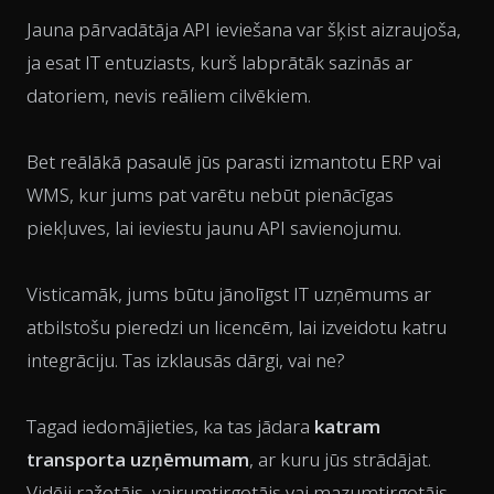
Jauna pārvadātāja API ieviešana var šķist aizraujoša,
ja esat IT entuziasts, kurš labprātāk sazinās ar
datoriem, nevis reāliem cilvēkiem.
Bet reālākā pasaulē jūs parasti izmantotu ERP vai
WMS, kur jums pat varētu nebūt pienācīgas
piekļuves, lai ieviestu jaunu API savienojumu.
Visticamāk, jums būtu jānolīgst IT uzņēmums ar
atbilstošu pieredzi un licencēm, lai izveidotu katru
integrāciju. Tas izklausās dārgi, vai ne?
Tagad iedomājieties, ka tas jādara
katram
transporta uzņēmumam
, ar kuru jūs strādājat.
Vidēji ražotājs, vairumtirgotājs vai mazumtirgotājs