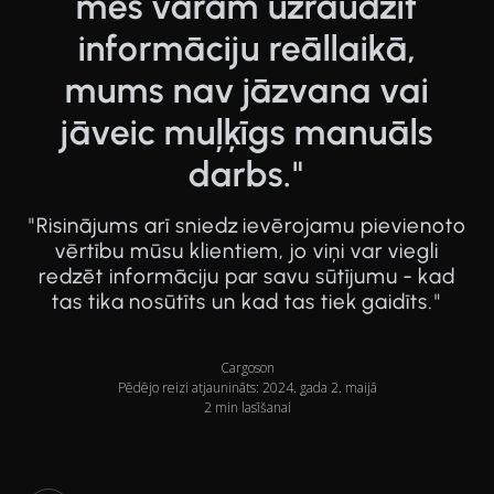
mēs varam uzraudzīt
informāciju reāllaikā,
mums nav jāzvana vai
jāveic muļķīgs manuāls
darbs."
"Risinājums arī sniedz ievērojamu pievienoto
vērtību mūsu klientiem, jo viņi var viegli
redzēt informāciju par savu sūtījumu - kad
tas tika nosūtīts un kad tas tiek gaidīts."
Cargoson
Pēdējo reizi atjaunināts: 2024. gada 2. maijā
2 min lasīšanai