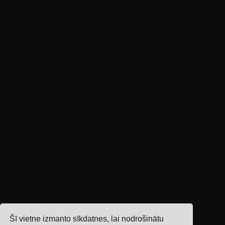
Šī vietne izmanto sīkdatnes, lai nodrošinātu