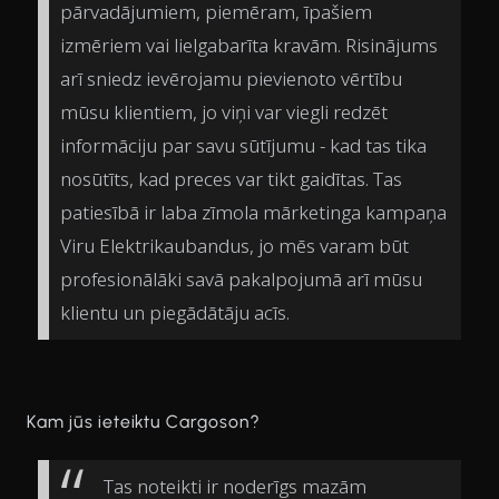
pārvadājumiem, piemēram, īpašiem
izmēriem vai lielgabarīta kravām. Risinājums
arī sniedz ievērojamu pievienoto vērtību
mūsu klientiem, jo viņi var viegli redzēt
informāciju par savu sūtījumu - kad tas tika
nosūtīts, kad preces var tikt gaidītas. Tas
patiesībā ir laba zīmola mārketinga kampaņa
Viru Elektrikaubandus, jo mēs varam būt
profesionālāki savā pakalpojumā arī mūsu
klientu un piegādātāju acīs.
Kam jūs ieteiktu Cargoson?
Tas noteikti ir noderīgs mazām