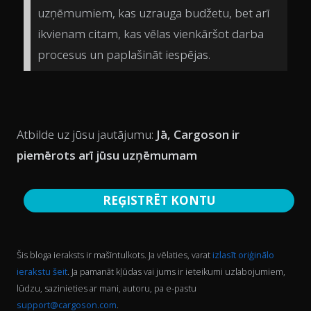
uzņēmumiem, kas uzrauga budžetu, bet arī
ikvienam citam, kas vēlas vienkāršot darba
procesus un paplašināt iespējas.
Atbilde uz jūsu jautājumu:
Jā, Cargoson ir
piemērots arī jūsu uzņēmumam
REĢISTRĒT KONTU
Šis bloga ieraksts ir mašīntulkots. Ja vēlaties, varat
izlasīt oriģinālo
ierakstu šeit
. Ja pamanāt kļūdas vai jums ir ieteikumi uzlabojumiem,
lūdzu, sazinieties ar mani, autoru, pa e-pastu
support@cargoson.com
.