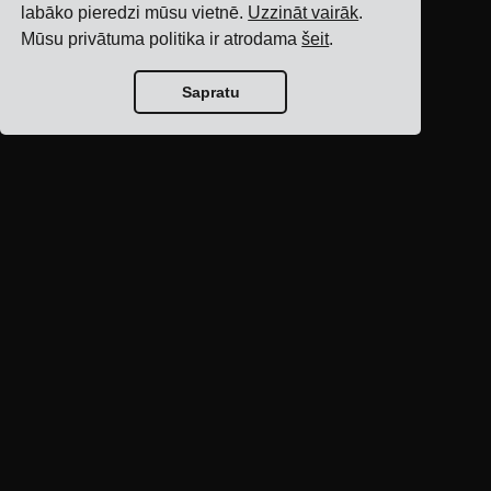
labāko pieredzi mūsu vietnē.
Uzzināt vairāk
.
Mūsu privātuma politika ir atrodama
šeit
.
Sapratu
Bloga sākumlapa