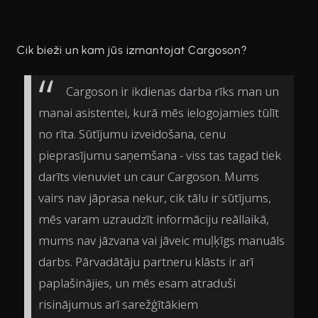
Cik bieži un kam jūs izmantojat Cargoson?
Cargoson ir ikdienas darba rīks man un
manai asistentei, kurā mēs ielogojamies tūlīt
no rīta. Sūtījumu izveidošana, cenu
pieprasījumu saņemšana - viss tas tagad tiek
darīts vienuviet un caur Cargoson. Mums
vairs nav jāprasa nekur, cik tālu ir sūtījums,
mēs varam uzraudzīt informāciju reāllaikā,
mums nav jāzvana vai jāveic muļķīgs manuāls
darbs. Pārvadātāju partneru klāsts ir arī
paplašinājies, un mēs esam atraduši
risinājumus arī sarežģītākiem