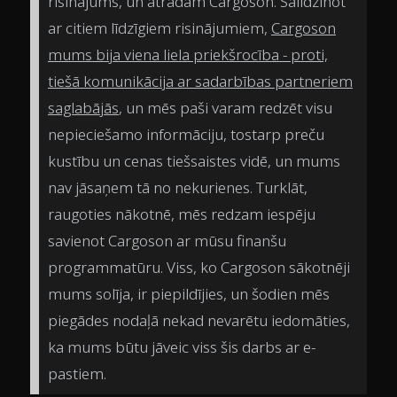
risinājums, un atradām Cargoson. Salīdzinot
ar citiem līdzīgiem risinājumiem,
Cargoson
mums bija viena liela priekšrocība - proti,
tiešā komunikācija ar sadarbības partneriem
saglabājās
, un mēs paši varam redzēt visu
nepieciešamo informāciju, tostarp preču
kustību un cenas tiešsaistes vidē, un mums
nav jāsaņem tā no nekurienes. Turklāt,
raugoties nākotnē, mēs redzam iespēju
savienot Cargoson ar mūsu finanšu
programmatūru. Viss, ko Cargoson sākotnēji
mums solīja, ir piepildījies, un šodien mēs
piegādes nodaļā nekad nevarētu iedomāties,
ka mums būtu jāveic viss šis darbs ar e-
pastiem.