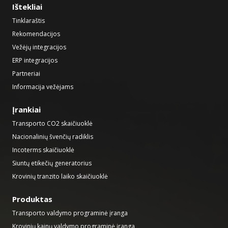
Ištekliai
Tinklaraštis
Rekomendacijos
Vežėjų integracijos
ERP integracijos
Partneriai
Informacija vežėjams
Įrankiai
Transporto CO2 skaičiuoklė
Nacionalinių švenčių radiklis
Incoterms skaičiuoklė
Siuntų etikečių generatorius
Krovinių tranzito laiko skaičiuoklė
Produktas
Transporto valdymo programinė įranga
Krovinių kainų valdymo programinė įranga