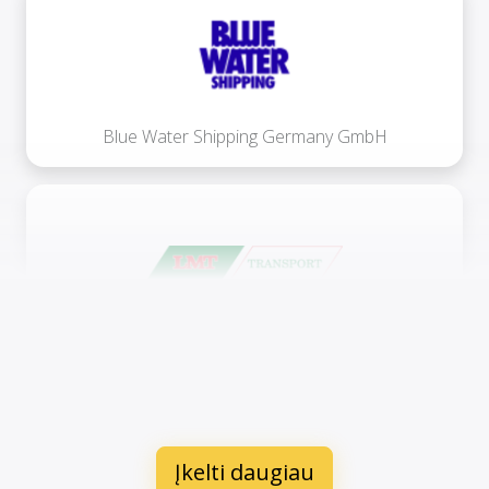
Blue Water Shipping Germany GmbH
LMT Transport v/Jesper Kjærsgaard
Įkelti daugiau