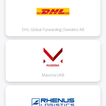
DHL Global Forwarding (Sweden) AB
Masona UAB