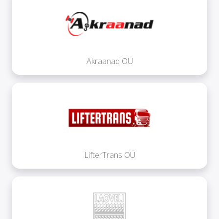
Akraanad OÜ
LifterTrans OÜ