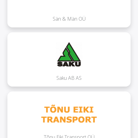
Sän & Män OÜ
Saku AB AS
Tõnu Eiki Transport OÜ