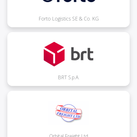
Forto Logistics SE & Co. KG
BRT S.p.A.
Orbital Freight Ltd