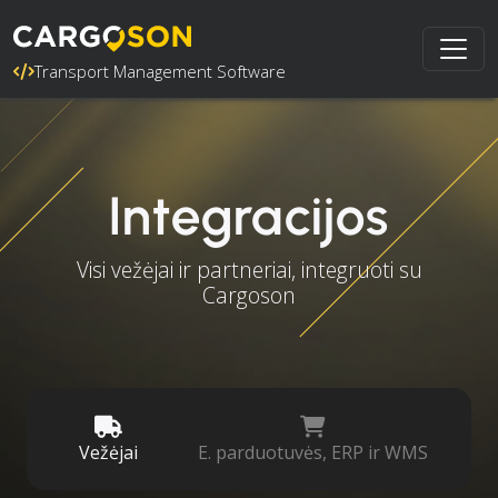
Transport Management Software
Integracijos
Visi vežėjai ir partneriai, integruoti su
Cargoson
Vežėjai
E. parduotuvės, ERP ir WMS