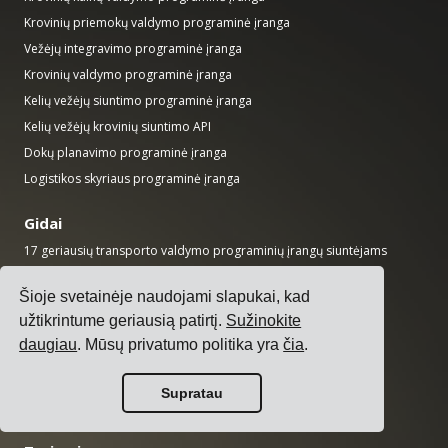
Krovinių priemokų valdymo programinė įranga
Vežėjų integravimo programinė įranga
Krovinių valdymo programinė įranga
Kelių vežėjų siuntimo programinė įranga
Kelių vežėjų krovinių siuntimo API
Dokų planavimo programinė įranga
Logistikos skyriaus programinė įranga
Gidai
17 geriausių transporto valdymo programinių įrangų siuntėjams
Kaip pasirinkti kelių vežėjų siuntimo programinę įrangą?
Šioje svetainėje naudojami slapukai, kad
Kaip atlikti paprastą transporto konkursą?
užtikrintume geriausią patirtį.
Sužinokite
Kaip įdiegti transporto valdymo sistemą?
daugiau
. Mūsų privatumo politika yra
čia
.
Kaip pasirinkti krovinių vežėją?
Kaip automatizuoti siuntų pranešimus?
Supratau
Krovinių KPI, kuriuos turėtų sekti kiekvienas logistikos vadovas