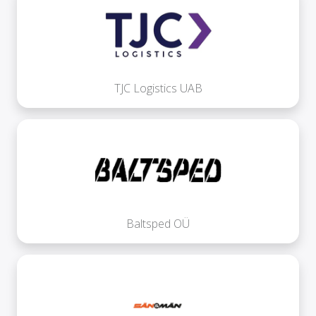
TJC Logistics UAB
Baltsped OÜ