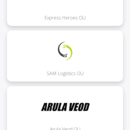
Express Heroes OÜ
SAM Logistics OÜ
Arula Veod OÜ