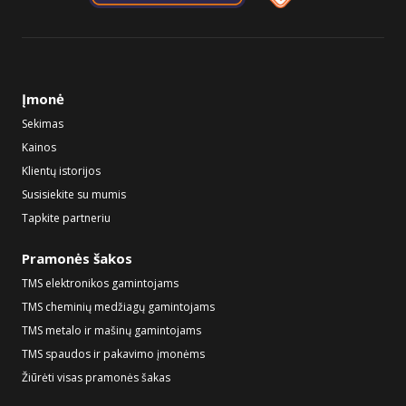
Įmonė
Sekimas
Kainos
Klientų istorijos
Susisiekite su mumis
Tapkite partneriu
Pramonės šakos
TMS elektronikos gamintojams
TMS cheminių medžiagų gamintojams
TMS metalo ir mašinų gamintojams
TMS spaudos ir pakavimo įmonėms
Žiūrėti visas pramonės šakas