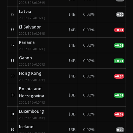
2005:
$2B
(0.03%)
Latvia
$4B
0.03%
85
0.00
2005:
$2B
(0.02%)
El Salvador
$4B
0.03%
86
−0.01
2005:
$2B
(0.03%)
Panama
$4B
0.02%
87
+0.01
2005:
$1B
(0.02%)
Gabon
$4B
0.02%
88
+0.01
2005:
$1B
(0.02%)
Hong Kong
$4B
0.02%
89
−0.04
2005:
$5B
(0.07%)
Bosnia and
$3B
0.02%
90
Herzegovina
+0.01
2005:
$1B
(0.01%)
Luxembourg
$3B
0.02%
91
−0.02
2005:
$3B
(0.04%)
Iceland
$3B
0.02%
92
0.00