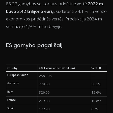
ES-27 gamybos sektoriaus pridėtinė vertė
2022 m.
buvo 2,42 trilijono eurų
, sudaranti 24,1 % ES verslo
ekonomikos pridėtinės vertės. Produkcija 2024 m.
sumažėjo 1,9 % metų bėgyje.
ES gamyba pagal šalį
Country
2024 value added (€ billion)
% of EU
European Union
2581.08
—
Germany
779.50
30.2%
Italy
326.06
12.6%
France
279.33
10.8%
Spain
172.90
6.7%