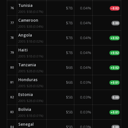
Tunisia
$7B
0.04%
76
−0.02
2005:
$5B
(0.07%)
Cameroon
$7B
0.04%
77
0.00
2005:
$3B
(0.04%)
Angola
$7B
0.04%
78
+0.02
2005:
$1B
(0.02%)
Haiti
$7B
0.04%
79
+0.02
2005:
$1B
(0.01%)
Tanzania
$6B
0.04%
80
+0.02
2005:
$2B
(0.02%)
Honduras
$6B
0.03%
81
+0.01
2005:
$2B
(0.02%)
Estonia
$5B
0.03%
82
0.00
2005:
$2B
(0.03%)
Bolivia
$5B
0.03%
83
+0.01
2005:
$1B
(0.01%)
Senegal
$5B
0.03%
84
0.00