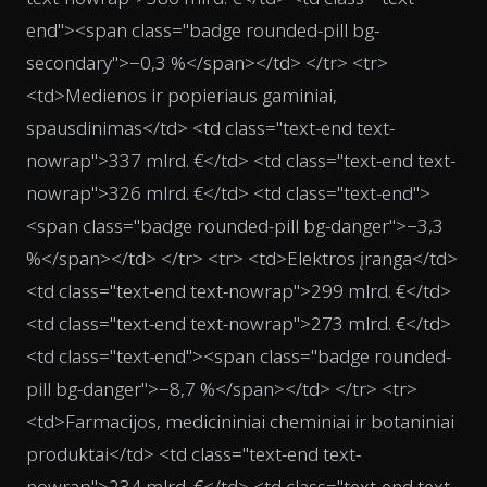
end"><span class="badge rounded-pill bg-
secondary">−0,3 %</span></td> </tr> <tr>
<td>Medienos ir popieriaus gaminiai,
spausdinimas</td> <td class="text-end text-
nowrap">337 mlrd. €</td> <td class="text-end text-
nowrap">326 mlrd. €</td> <td class="text-end">
<span class="badge rounded-pill bg-danger">−3,3
%</span></td> </tr> <tr> <td>Elektros įranga</td>
<td class="text-end text-nowrap">299 mlrd. €</td>
<td class="text-end text-nowrap">273 mlrd. €</td>
<td class="text-end"><span class="badge rounded-
pill bg-danger">−8,7 %</span></td> </tr> <tr>
<td>Farmacijos, medicininiai cheminiai ir botaniniai
produktai</td> <td class="text-end text-
nowrap">234 mlrd. €</td> <td class="text-end text-