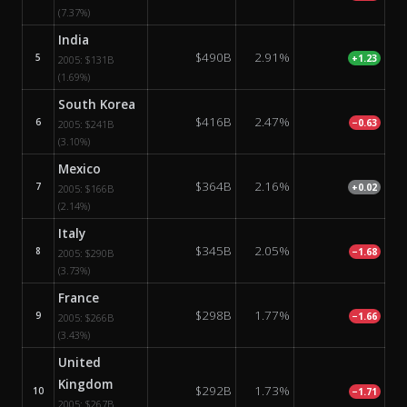
(7.37%)
India
$490B
2.91%
5
+1.23
2005:
$131B
(1.69%)
South Korea
$416B
2.47%
6
−0.63
2005:
$241B
(3.10%)
Mexico
$364B
2.16%
7
+0.02
2005:
$166B
(2.14%)
Italy
$345B
2.05%
8
−1.68
2005:
$290B
(3.73%)
France
$298B
1.77%
9
−1.66
2005:
$266B
(3.43%)
United
Kingdom
$292B
1.73%
10
−1.71
2005:
$267B