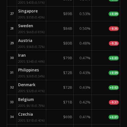
2005:
$40B
(0.51%)
Singapore
$89B
0.53%
27
+0.09
2005:
$35B
(0.45%)
Sweden
$84B
0.50%
28
−0.35
2005:
$66B
(0.85%)
Austria
$80B
0.48%
29
−0.25
2005:
$56B
(0.72%)
Iran
$79B
0.47%
30
+0.03
2005:
$34B
(0.44%)
Philippines
$72B
0.43%
31
+0.09
2005:
$26B
(0.34%)
Denmark
$72B
0.43%
32
+0.02
2005:
$32B
(0.41%)
Belgium
$71B
0.42%
33
−0.37
2005:
$61B
(0.79%)
Czechia
$69B
0.41%
34
+0.01
2005:
$31B
(0.40%)