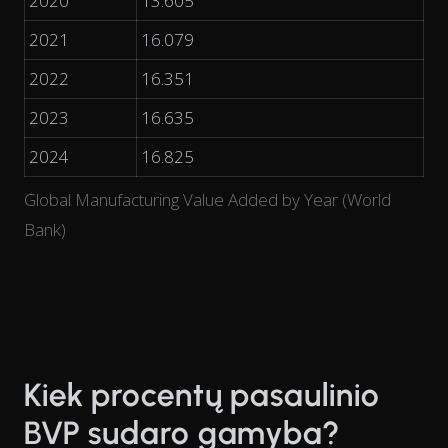
2020
13.605
2021
16.079
2022
16.351
2023
16.635
2024
16.825
Global Manufacturing Value Added by Year (World
Bank)
Kiek procentų pasaulinio
BVP sudaro gamyba?