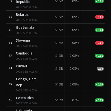
$15B
0.09%
59
Republic
+0.01
2005:
$7B
(0.08%)
Belarus
$15B
0.09%
60
−0.01
2005:
$8B
(0.10%)
Guatemala
$15B
0.09%
61
+0.03
2005:
$5B
(0.07%)
Slovenia
$14B
0.08%
62
−0.01
2005:
$7B
(0.10%)
Cambodia
$13B
0.08%
63
+0.06
2005:
$1B
(0.02%)
Kuwait
$13B
0.08%
64
0.00
2005:
$6B
(0.08%)
Congo, Dem.
$13B
0.08%
65
Rep.
+0.05
2005:
$2B
(0.03%)
Costa Rica
$12B
0.07%
66
+0.03
2005:
$3B
(0.04%)
Lithuania