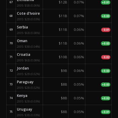
$12B
0.07%
67
+0.01
2005:
$5B
(0.06%)
Cote d'Ivoire
$11B
0.07%
68
+0.03
2005:
$2B
(0.03%)
Serbia
$11B
0.06%
69
−0.01
2005:
$6B
(0.08%)
Oman
$11B
0.06%
70
+0.03
2005:
$3B
(0.04%)
Croatia
$10B
0.06%
71
−0.02
2005:
$6B
(0.08%)
Jordan
$9B
0.06%
72
+0.03
2005:
$2B
(0.02%)
Paraguay
$8B
0.05%
73
+0.03
2005:
$2B
(0.02%)
Kenya
$8B
0.05%
74
+0.02
2005:
$2B
(0.03%)
Uruguay
$8B
0.05%
75
+0.01
2005:
$3B
(0.03%)