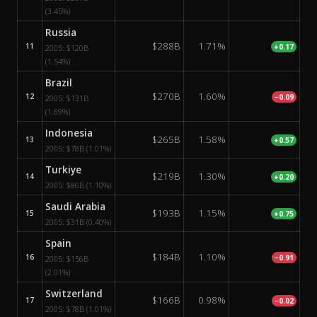
(3.45%)
Russia
$288B
1.71%
11
+0.17
2005:
$120B
(1.54%)
Brazil
$270B
1.60%
12
−0.09
2005:
$131B
(1.69%)
Indonesia
$265B
1.58%
13
+0.57
2005:
$78B
(1.01%)
Turkiye
$219B
1.30%
14
+0.20
2005:
$86B
(1.10%)
Saudi Arabia
$193B
1.15%
15
+0.75
2005:
$31B
(0.40%)
Spain
$184B
1.10%
16
−0.91
2005:
$156B
(2.01%)
Switzerland
$166B
0.98%
17
−0.02
2005:
$78B
(1.01%)