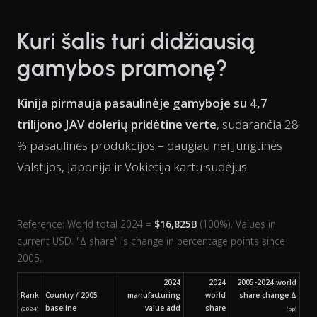
Kuri šalis turi didžiausią
gamybos pramonę?
Kinija pirmauja pasaulinėje gamyboje su 4,7
trilijono JAV dolerių pridėtine verte
, sudarančia 28
% pasaulinės produkcijos – daugiau nei Jungtinės
Valstijos, Japonija ir Vokietija kartu sudėjus.
Reference: World total 2024 =
$16,825B
(100%). Values in
current USD. "Δ share" is change in percentage points since
2005.
2024
2024
2005-2024 world
Rank
Country / 2005
manufacturing
world
share change Δ
baseline
value add
share
(2024)
(pp)