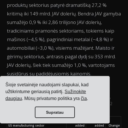
produktų sektorius patyrė dramatišką 27,2 %
kritimą iki 149 mlrd. JAV dolerių. Bendra JAV gamyba
sumažėjo 0,9 % iki 2,86 trilijono JAV dolerių,
tradiciniams pramonės sektoriams, tokiems kaip
mašinos (−4,5 %), pagrindiniai metalai (−4,8 %) ir
automobiliai (−3,0 %), visiems mažėjant. Maisto ir
gėrimų sektorius, antrasis pagal dydį su 353 mlrd.
JAV dolerių, šiek tiek sumažėjo 1,0 %, vartotojams
susidūrus su padidėjusiomis kainomis.
Šioje svetainėje naudojami slapukai, kad
užtikrintume geriausią patirtį.
Sužinokite
Value added by manufacturing sector in the US ($ billions,
daugiau
. Mūsų privatumo politika yra
čia
.
annualized). last 4 quarters Q2 2024 vs last 4 quarters Q2
2025.
Supratau
2024 Value
2025 value
US manufacturing sector
added
added
Change