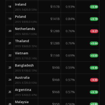
Ireland
$157B
0.93%
18
+0.40
2005:
$42B
(0.53%)
Poland
$141B
0.84%
19
+0.19
2005:
$50B
(0.65%)
Netherlands
$128B
0.76%
20
−0.27
2005:
$80B
(1.03%)
Thailand
$128B
0.76%
21
+0.04
2005:
$56B
(0.72%)
Vietnam
$116B
0.69%
22
+0.55
2005:
$11B
(0.14%)
Bangladesh
$99B
0.59%
23
+0.45
2005:
$10B
(0.13%)
Australia
$96B
0.57%
24
−0.35
2005:
$72B
(0.93%)
Argentina
$96B
0.57%
25
+0.10
2005:
$36B
(0.47%)
Malaysia
$95B
0.56%
26
+0.05