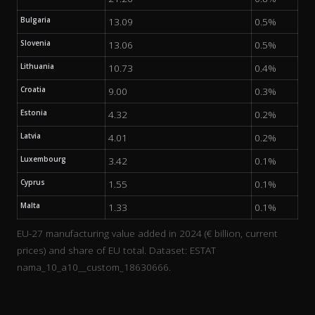
Bulgaria
13.09
0.5%
Slovenia
13.06
0.5%
Lithuania
10.73
0.4%
Croatia
9.00
0.3%
Estonia
4.32
0.2%
Latvia
4.01
0.2%
Luxembourg
3.42
0.1%
Cyprus
1.55
0.1%
Malta
1.33
0.1%
EU-27 manufacturing value added in 2024 (€ billion, current
prices) and share of EU total. Dataset: ESTAT
nama_10_a10__custom_18630666.