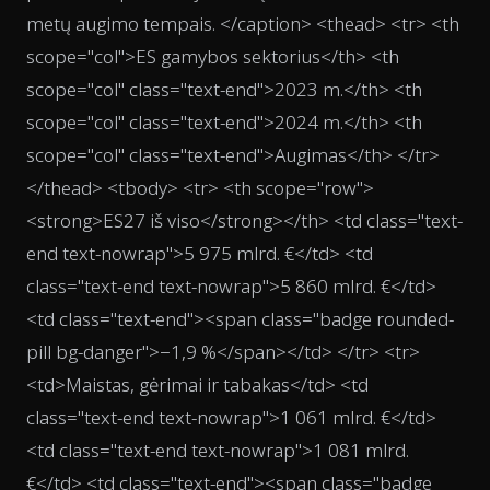
metų augimo tempais. </caption> <thead> <tr> <th
scope="col">ES gamybos sektorius</th> <th
scope="col" class="text-end">2023 m.</th> <th
scope="col" class="text-end">2024 m.</th> <th
scope="col" class="text-end">Augimas</th> </tr>
</thead> <tbody> <tr> <th scope="row">
<strong>ES27 iš viso</strong></th> <td class="text-
end text-nowrap">5 975 mlrd. €</td> <td
class="text-end text-nowrap">5 860 mlrd. €</td>
<td class="text-end"><span class="badge rounded-
pill bg-danger">−1,9 %</span></td> </tr> <tr>
<td>Maistas, gėrimai ir tabakas</td> <td
class="text-end text-nowrap">1 061 mlrd. €</td>
<td class="text-end text-nowrap">1 081 mlrd.
€</td> <td class="text-end"><span class="badge