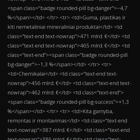
<span class="badge rounded-pill bg-danger">−4,7
%</span></td> </tr> <tr> <td>Guma, plastikas ir
kiti nemetaliniai mineraliniai produktai</td> <td
class="text-end text-nowrap">471 mlrd. €</td> <td
class="text-end text-nowrap">465 mlrd. €</td> <td
class="text-end"><span class="badge rounded-pill
bg-danger">−1,3 %</span></td> </tr> <tr>
<td>Chemikalai</td> <td class="text-end text-
nowrap">456 mlrd. €</td> <td class="text-end text-
nowrap">462 mlrd. €</td> <td class="text-end">
<span class="badge rounded-pill bg-success">+1,3
%</span></td> </tr> <tr> <td>Kita gamyba,
remontas ir montavimas</td> <td class="text-end
text-nowrap">387 mlrd. €</td> <td class="text-end
text-nowrap">386 mlrd. €</td> <td class="text-