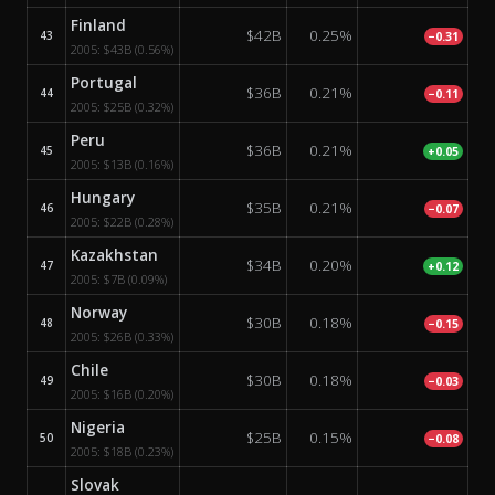
Finland
$42B
0.25%
43
−0.31
2005:
$43B
(0.56%)
Portugal
$36B
0.21%
44
−0.11
2005:
$25B
(0.32%)
Peru
$36B
0.21%
45
+0.05
2005:
$13B
(0.16%)
Hungary
$35B
0.21%
46
−0.07
2005:
$22B
(0.28%)
Kazakhstan
$34B
0.20%
47
+0.12
2005:
$7B
(0.09%)
Norway
$30B
0.18%
48
−0.15
2005:
$26B
(0.33%)
Chile
$30B
0.18%
49
−0.03
2005:
$16B
(0.20%)
Nigeria
$25B
0.15%
50
−0.08
2005:
$18B
(0.23%)
Slovak