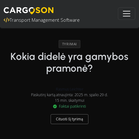
Transport Management Software
TYRIMAI
Kokia didelė yra gamybos
pramonė?
Rasmus Leichter
Paskutinį kartą atnaujinta: 2025 m. spalio 29 d.
15 min. skaitymui
Faktai patikrinti
Cituoti šį tyrimą