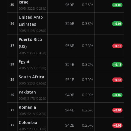
Israel
$60B
0.36%
35
+0.08
2005:
$22B
(0.28%)
United Arab
$56B
0.33%
36
Emirates
+0.08
2005:
$19B
(0.25%)
Puerto Rico
$56B
0.33%
37
(US)
−0.13
2005:
$36B
(0.46%)
Egypt
$54B
0.32%
38
+0.13
2005:
$15B
(0.19%)
South Africa
$51B
0.30%
39
−0.34
2005:
$50B
(0.65%)
Pakistan
$49B
0.29%
40
+0.07
2005:
$17B
(0.22%)
Romania
$44B
0.26%
41
−0.01
2005:
$21B
(0.27%)
Colombia
$42B
0.25%
42
−0.05
2005:
$23B
(0.30%)