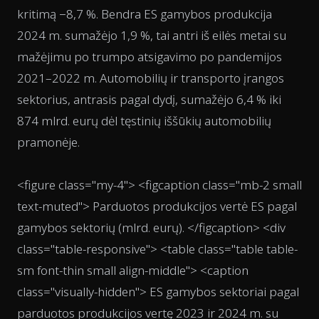
kritimą −8,7 %. Bendra ES gamybos produkcija
2024 m. sumažėjo 1,9 %, tai antri iš eilės metai su
mažėjimu po trumpo atsigavimo po pandemijos
2021–2022 m. Automobilių ir transporto įrangos
sektorius, antrasis pagal dydį, sumažėjo 6,4 % iki
874 mlrd. eurų dėl tęstinių iššūkių automobilių
pramonėje.
<figure class="my-4"> <figcaption class="mb-2 small
text-muted"> Parduotos produkcijos vertė ES pagal
gamybos sektorių (mlrd. eurų). </figcaption> <div
class="table-responsive"> <table class="table table-
sm font-thin small align-middle"> <caption
class="visually-hidden"> ES gamybos sektoriai pagal
parduotos produkcijos vertę 2023 ir 2024 m. su