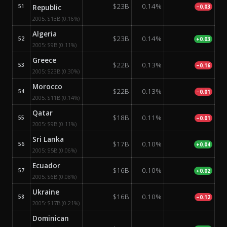
$23B
0.14%
51
Republic
−0.03
2005:
$13B
(0.16%)
Algeria
$23B
0.14%
52
+0.03
2005:
$9B
(0.11%)
Greece
$22B
0.13%
53
−0.16
2005:
$23B
(0.30%)
Morocco
$22B
0.13%
54
−0.01
2005:
$11B
(0.14%)
Qatar
$18B
0.11%
55
−0.01
2005:
$9B
(0.11%)
Sri Lanka
$17B
0.10%
56
+0.04
2005:
$5B
(0.06%)
Ecuador
$16B
0.10%
57
+0.02
2005:
$6B
(0.08%)
Ukraine
$16B
0.10%
58
−0.12
2005:
$17B
(0.21%)
Dominican