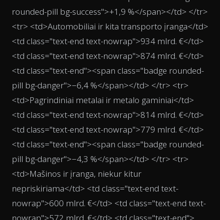
rounded-pill bg-success">+1,9 %</span></td> </tr>
<tr> <td>Automobiliai ir kita transporto įranga</td>
<td class="text-end text-nowrap">934 mlrd. €</td>
<td class="text-end text-nowrap">874 mlrd. €</td>
<td class="text-end"><span class="badge rounded-
pill bg-danger">−6,4 %</span></td> </tr> <tr>
<td>Pagrindiniai metalai ir metalo gaminiai</td>
<td class="text-end text-nowrap">814 mlrd. €</td>
<td class="text-end text-nowrap">779 mlrd. €</td>
<td class="text-end"><span class="badge rounded-
pill bg-danger">−4,3 %</span></td> </tr> <tr>
<td>Mašinos ir įranga, niekur kitur
nepriskiriama</td> <td class="text-end text-
nowrap">600 mlrd. €</td> <td class="text-end text-
nowrap">572 mlrd. €</td> <td class="text-end">