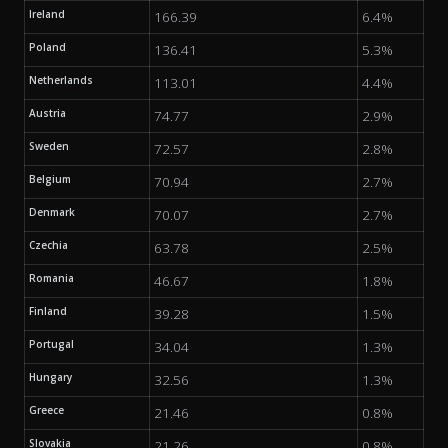
Ireland
166.39
6.4%
Poland
136.41
5.3%
Netherlands
113.01
4.4%
Austria
74.77
2.9%
Sweden
72.57
2.8%
Belgium
70.94
2.7%
Denmark
70.07
2.7%
Czechia
63.78
2.5%
Romania
46.67
1.8%
Finland
39.28
1.5%
Portugal
34.04
1.3%
Hungary
32.56
1.3%
Greece
21.46
0.8%
Slovakia
21.26
0.8%