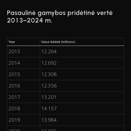
Pasaulinė gamybos pridėtinė vertė
2013–2024 m.
Year
Value Added (trillions)
2013
12.264
2014
12.692
2015
12.308
2016
12.356
2017
13.201
2018
14.157
2019
13.984