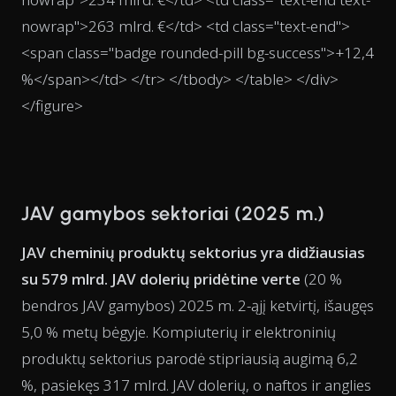
nowrap">263 mlrd. €</td> <td class="text-end">
<span class="badge rounded-pill bg-success">+12,4
%</span></td> </tr> </tbody> </table> </div>
</figure>
JAV gamybos sektoriai (2025 m.)
JAV cheminių produktų sektorius yra didžiausias
su 579 mlrd. JAV dolerių pridėtine verte
(20 %
bendros JAV gamybos) 2025 m. 2-ąjį ketvirtį, išaugęs
5,0 % metų bėgyje. Kompiuterių ir elektroninių
produktų sektorius parodė stipriausią augimą 6,2
%, pasiekęs 317 mlrd. JAV dolerių, o naftos ir anglies