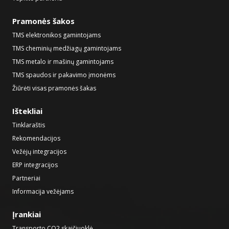
Pramonės šakos
TMS elektronikos gamintojams
TMS cheminių medžiagų gamintojams
TMS metalo ir mašinų gamintojams
TMS spaudos ir pakavimo įmonėms
Žiūrėti visas pramonės šakas
Ištekliai
Tinklaraštis
Rekomendacijos
Vežėjų integracijos
ERP integracijos
Partneriai
Informacija vežėjams
Įrankiai
Transporto CO2 skaičiuoklė