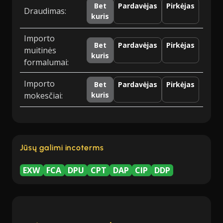
Bet
Pardavėjas
Pirkėjas
Draudimas:
kuris
Importo
Bet
Pardavėjas
Pirkėjas
muitinės
kuris
formalumai:
Importo
Bet
Pardavėjas
Pirkėjas
mokesčiai:
kuris
Jūsų galimi incoterms
EXW
FCA
DPU
CPT
DAP
CIP
DDP