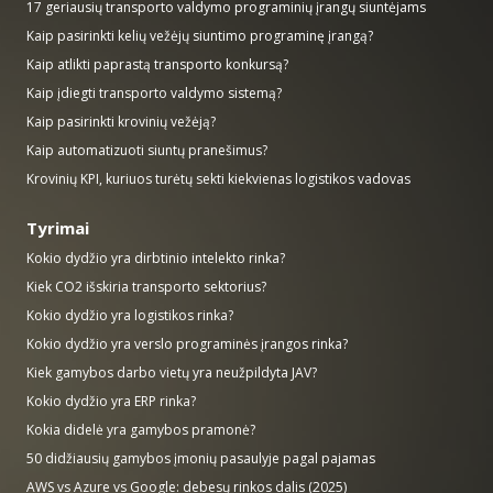
17 geriausių transporto valdymo programinių įrangų siuntėjams
Kaip pasirinkti kelių vežėjų siuntimo programinę įrangą?
Kaip atlikti paprastą transporto konkursą?
Kaip įdiegti transporto valdymo sistemą?
Kaip pasirinkti krovinių vežėją?
Kaip automatizuoti siuntų pranešimus?
Krovinių KPI, kuriuos turėtų sekti kiekvienas logistikos vadovas
Tyrimai
Kokio dydžio yra dirbtinio intelekto rinka?
Kiek CO2 išskiria transporto sektorius?
Kokio dydžio yra logistikos rinka?
Kokio dydžio yra verslo programinės įrangos rinka?
Kiek gamybos darbo vietų yra neužpildyta JAV?
Kokio dydžio yra ERP rinka?
Kokia didelė yra gamybos pramonė?
50 didžiausių gamybos įmonių pasaulyje pagal pajamas
AWS vs Azure vs Google: debesų rinkos dalis (2025)