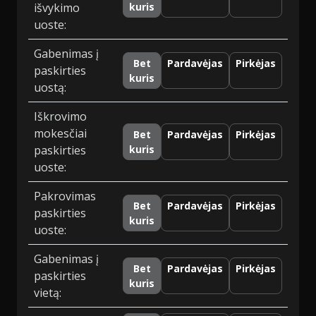
išvykimo
kuris
uoste:
Gabenimas į
Bet
Pardavėjas
Pirkėjas
paskirties
kuris
uostą:
Iškrovimo
mokesčiai
Bet
Pardavėjas
Pirkėjas
paskirties
kuris
uoste:
Pakrovimas
Bet
Pardavėjas
Pirkėjas
paskirties
kuris
uoste:
Gabenimas į
Bet
Pardavėjas
Pirkėjas
paskirties
kuris
vietą: