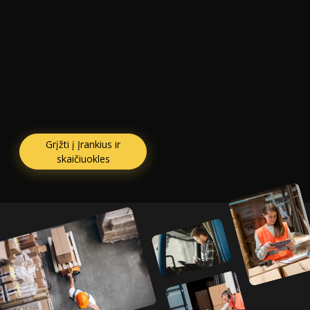
Grįžti į Įrankius ir
skaičiuokles