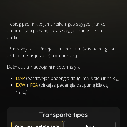
Tiesiog pasirinkite jums reikalingas sąlygas. Įrankis
automatiškai pažymės kitas sąlygas, kurias reikia
patikrinti.
"Pardavėjas" ir "Pirkėjas" nurodo, kuri šalis padengs su
užduotimi susijusias išlaidas ir riziką.
Dažniausiai naudojami incoterms yra:
DAP
(pardavėjas padengia daugumą išlaidų ir rizikų);
EXW
ir
FCA
(pirkėjas padengia daugumą išlaidų ir
rizikų).
Transporto tipas
Kelių, oro, geležinkelių
Jūrų