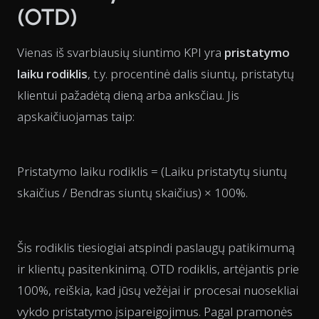
(OTD)
Vienas iš svarbiausių siuntimo KPI yra
pristatymo
laiku rodiklis
, t.y. procentinė dalis siuntų, pristatytų
klientui pažadėtą dieną arba anksčiau. Jis
apskaičiuojamas taip:
Pristatymo laiku rodiklis = (Laiku pristatytų siuntų
skaičius / Bendras siuntų skaičius) × 100%.
Šis rodiklis tiesiogiai atspindi paslaugų patikimumą
ir klientų pasitenkinimą. OTD rodiklis, artėjantis prie
100%, reiškia, kad jūsų vežėjai ir procesai nuosekliai
vykdo pristatymo įsipareigojimus. Pagal pramonės