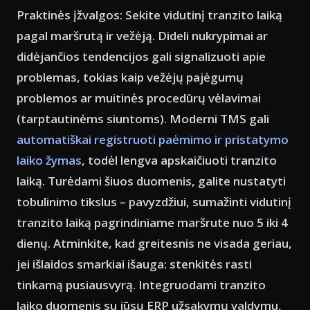
Praktinės įžvalgos: Sekite vidutinį tranzito laiką
pagal maršrutą ir vežėją. Dideli nukrypimai ar
didėjančios tendencijos gali signalizuoti apie
problemas, tokias kaip vežėjų pajėgumų
problemos ar muitinės procedūrų vėlavimai
(tarptautinėms siuntoms). Moderni TMS gali
automatiškai registruoti paėmimo ir pristatymo
laiko žymas
, todėl lengva apskaičiuoti tranzito
laiką. Turėdami šiuos duomenis, galite nustatyti
tobulinimo tikslus – pavyzdžiui, sumažinti vidutinį
tranzito laiką pagrindiniame maršrute nuo 5 iki 4
dienų. Atminkite, kad greitesnis ne visada geriau,
jei išlaidos smarkiai išauga: stenkitės rasti
tinkamą pusiausvyrą. Integruodami tranzito
laiko duomenis su jūsų ERP užsakymų valdymu,