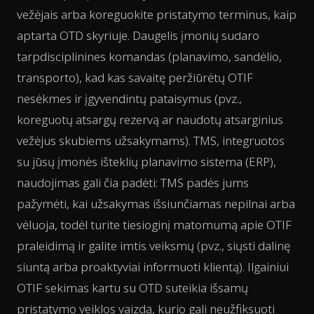
vežėjais arba koreguokite pristatymo terminus, kaip
aptarta OTD skyriuje. Daugelis įmonių sudaro
tarpdisciplinines komandas (planavimo, sandėlio,
transporto), kad kas savaitę peržiūrėtų OTIF
nesėkmes ir įgyvendintų pataisymus (pvz.,
koreguotų atsargų rezervą ar naudotų atsarginius
vežėjus skubiems užsakymams). TMS, integruotos
su jūsų įmonės išteklių planavimo sistema (ERP),
naudojimas gali čia padėti: TMS padės jums
pažymėti, kai užsakymas išsiunčiamas nepilnai arba
vėluoja, todėl turite tiesioginį matomumą apie OTIF
praleidimą ir galite imtis veiksmų (pvz., siųsti dalinę
siuntą arba proaktyviai informuoti klientą). Ilgainiui
OTIF sekimas kartu su OTD suteikia išsamų
pristatymo veiklos vaizdą, kurio gali neužfiksuoti