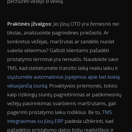
peržiūrėti vežėjo B veiklą.
Praktinės įžvalgos:
Jei jūsų OTD yra žemesnis nei
tikslas, analizuokite pagrindines priežastis. Ar
konkretus vežėjas, maršrutas ar sandėlis nuolat
sukelia vėlavimus? Galbūt klientams pažadėti
pristatymo terminai yra nerealūs. Naudokite savo
TMS, kad stebėtumėte tranzito laiką realiu laiku ir
siųstumėte automatinius įspėjimus apie bet kokią
vėluojančią siuntą
. Proaktyvios priemonės, tokios
kaip rizikingų siuntų pagreitinimas ar patikimesnių
vežėjų pasirinkimas svarbiems maršrutams, gali
pagerinti pristatymo laiku rodiklius. Be to,
TMS
integravimas su jūsų ERP
padeda užtikrinti, kad
pažadėtos pristatymo datos būtų realistiškos ir