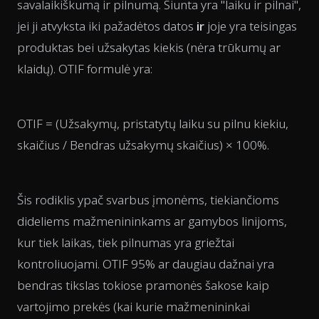
savalaikiškumą ir pilnumą. Siunta yra "laiku ir pilnai",
jei ji atvyksta iki pažadėtos datos
ir
joje yra teisingas
produktas bei užsakytas kiekis (nėra trūkumų ar
klaidų). OTIF formulė yra:
OTIF = (Užsakymų, pristatytų laiku su pilnu kiekiu,
skaičius / Bendras užsakymų skaičius) × 100%.
Šis rodiklis ypač svarbus įmonėms, tiekiančioms
dideliems mažmenininkams ar gamybos linijoms,
kur tiek laikas, tiek pilnumas yra griežtai
kontroliuojami. OTIF 95% ar daugiau dažnai yra
bendras tikslas tokiose pramonės šakose kaip
vartojimo prekės (kai kurie mažmenininkai