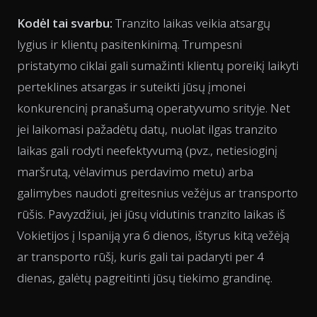
Kodėl tai svarbu:
Tranzito laikas veikia atsargų
lygius ir klientų pasitenkinimą. Trumpesni
pristatymo ciklai gali sumažinti klientų poreikį laikyti
perteklines atsargas ir suteikti jūsų įmonei
konkurencinį pranašumą operatyvumo srityje. Net
jei laikomasi pažadėtų datų, nuolat ilgas tranzito
laikas gali rodyti neefektyvumą (pvz., netiesioginį
maršrutą, vėlavimus perdavimo metu) arba
galimybes naudoti greitesnius vežėjus ar transporto
rūšis. Pavyzdžiui, jei jūsų vidutinis tranzito laikas iš
Vokietijos į Ispaniją yra 6 dienos, ištyrus kitą vežėją
ar transporto rūšį, kuris gali tai padaryti per 4
dienas, galėtų pagreitinti jūsų tiekimo grandinę.