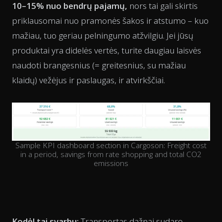
10–15% nuo bendrų pajamų,
nors tai gali skirtis
priklausomai nuo pramonės šakos ir atstumo – kuo
mažiau, tuo geriau pelningumo atžvilgiu. Jei jūsų
produktai yra didelės vertės, turite daugiau laisvės
naudoti brangesnius (= greitesnius, su mažiau
klaidų) vežėjus ir paslaugas, ir atvirkščiai.
Sample KPI dashboard section in Cargoson: Freight cost
in a period, savings from rate shopping and total CO2
emissions
Kodėl tai svarbu:
Transportas dažnai sudaro