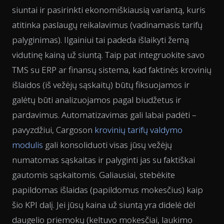
siuntai ir pasirinkti ekonomiškiausią variantą, kuris
atitinka paslaugų reikalavimus (vadinamasis tarifų
palyginimas). Ilgainiui tai padeda išlaikyti žemą
vidutinę kainą už siuntą. Taip pat integruokite savo
TMS su ERP ar finansų sistema, kad faktinės krovinių
išlaidos (iš vežėjų sąskaitų) būtų fiksuojamos ir
galėtų būti analizuojamos pagal biudžetus ir
pardavimus. Automatizavimas gali labai padėti –
pavyzdžiui, Cargoson
krovinių tarifų valdymo
modulis
gali konsoliduoti visas jūsų vežėjų
numatomas sąskaitas ir palyginti jas su faktiškai
gautomis sąskaitomis. Galiausiai, stebėkite
papildomas išlaidas (papildomus mokesčius) kaip
šio KPI dalį. Jei jūsų kaina už siuntą yra didelė dėl
daugelio priemokų (keltuvo mokesčiai, laukimo