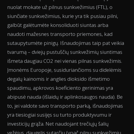
nuolat mokate už pilnus sunkvežimius (FTL), o
siunčiate sunkvežimius, kurie yra tik pusiau pilni,
galbūt galėtumėte konsoliduoti siuntas arba
naudoti mažesnes transporto priemones, kad
sutaupytumėte pinigų. Išnaudojimas taip pat veikia
tvarumą – dviejų pustuščių sunkvežimių siuntimas
išmeta daugiau CO2 nei vienas pilnas sunkvežimis.
Įmonėms Europoje, susiduriančioms su didelėmis
degalų kainomis ir anglies dioksido išmetimo
spaudimu, apkrovos koeficiento gerinimas yra
abipusė nauda (išlaidų ir aplinkosaugos nauda). Be
to, jei valdote savo transporto parką, išnaudojimas
yra tiesiogiai susijęs su turto produktyvumu ir
investicijų grąža. Net naudojant trečiųjų šalių
vežėjus, daugelis sutarčių (ypač pilnų sunkvežimių