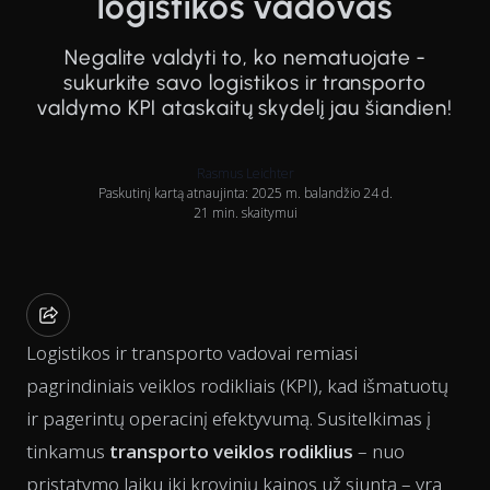
logistikos vadovas
Negalite valdyti to, ko nematuojate -
sukurkite savo logistikos ir transporto
valdymo KPI ataskaitų skydelį jau šiandien!
Rasmus Leichter
Paskutinį kartą atnaujinta: 2025 m. balandžio 24 d.
21 min. skaitymui
Logistikos ir transporto vadovai remiasi
pagrindiniais veiklos rodikliais (KPI), kad išmatuotų
ir pagerintų operacinį efektyvumą. Susitelkimas į
tinkamus
transporto veiklos rodiklius
– nuo
pristatymo laiku iki krovinių kainos už siuntą – yra