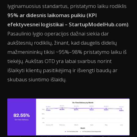
lyginamuosius standartus, pristatymo laiku rodiklis
95% ar didesnis laikomas puikiu (
KPI
efektyvesnei logistikai – StartupModelHub.com
)
.
Pasaulinio lygio operacijos dažnai siekia dar
aukštesnių rodiklių, žinant, kad daugelis didelių
mažmenininkų tikisi ~95%–98% pristatymo laiku iš
tiekėjų. Aukštas OTD yra labai svarbus norint
išlaikyti klientų pasitikėjimą ir išvengti baudų ar
skubaus siuntimo išlaidų.