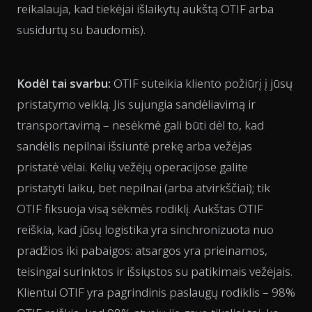
reikalauja, kad tiekėjai išlaikytų aukštą OTIF arba
susidurtų su baudomis).
Kodėl tai svarbu:
OTIF suteikia kliento požiūrį į jūsų
pristatymo veiklą. Jis sujungia sandėliavimą ir
transportavimą – nesėkmė gali būti dėl to, kad
sandėlis nepilnai išsiuntė prekę arba vežėjas
pristatė vėlai. Kelių vežėjų operacijose galite
pristatyti laiku, bet nepilnai (arba atvirkščiai); tik
OTIF fiksuoja visą sėkmės rodiklį. Aukštas OTIF
reiškia, kad jūsų logistika yra sinchronizuota nuo
pradžios iki pabaigos: atsargos yra prieinamos,
teisingai surinktos ir išsiųstos su patikimais vežėjais.
Klientui OTIF yra pagrindinis paslaugų rodiklis – 98%