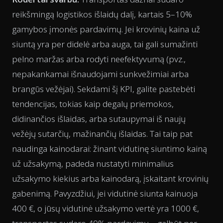
reikšmingą logistikos išlaidų dalį, kartais 5–10%
gamybos įmonės pardavimų. Jei krovinių kaina už
siuntą yra per didelė arba auga, tai gali sumažinti
pelno maržas arba rodyti neefektyvumą (pvz.,
nepakankamai išnaudojami sunkvežimiai arba
brangūs vežėjai). Sekdami šį KPI, galite pastebėti
tendencijas, tokias kaip degalų priemokos,
didinančios išlaidas, arba sutaupymai iš naujų
vežėjų sutarčių, mažinančių išlaidas. Tai taip pat
naudinga kainodarai: žinant vidutinę siuntimo kainą
už užsakymą, padeda nustatyti minimalius
užsakymo kiekius arba kainodarą, įskaitant krovinių
gabenimą. Pavyzdžiui, jei vidutinė siunta kainuoja
400 €, o jūsų vidutinė užsakymo vertė yra 1000 €,