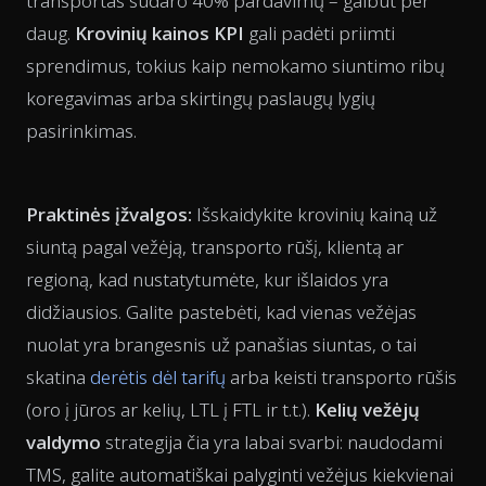
transportas sudaro 40% pardavimų – galbūt per
daug.
Krovinių kainos KPI
gali padėti priimti
sprendimus, tokius kaip nemokamo siuntimo ribų
koregavimas arba skirtingų paslaugų lygių
pasirinkimas.
Praktinės įžvalgos:
Išskaidykite krovinių kainą už
siuntą pagal vežėją, transporto rūšį, klientą ar
regioną, kad nustatytumėte, kur išlaidos yra
didžiausios. Galite pastebėti, kad vienas vežėjas
nuolat yra brangesnis už panašias siuntas, o tai
skatina
derėtis dėl tarifų
arba keisti transporto rūšis
(oro į jūros ar kelių, LTL į FTL ir t.t.).
Kelių vežėjų
valdymo
strategija čia yra labai svarbi: naudodami
TMS, galite automatiškai palyginti vežėjus kiekvienai