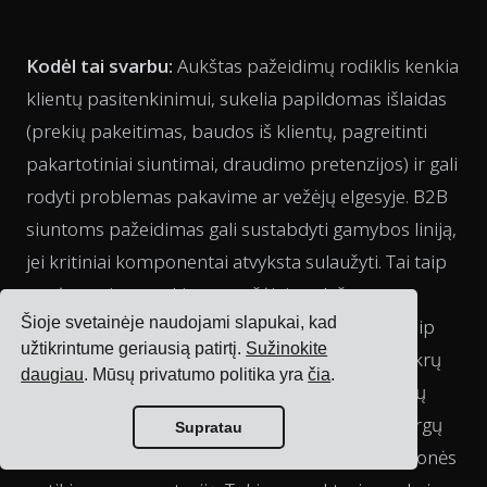
Kodėl tai svarbu:
Aukštas pažeidimų rodiklis kenkia
klientų pasitenkinimui, sukelia papildomas išlaidas
(prekių pakeitimas, baudos iš klientų, pagreitinti
pakartotiniai siuntimai, draudimo pretenzijos) ir gali
rodyti problemas pakavime ar vežėjų elgesyje. B2B
siuntoms pažeidimas gali sustabdyti gamybos liniją,
jei kritiniai komponentai atvyksta sulaužyti. Tai taip
pat įtempia santykius su vežėjais – dažnos
Šioje svetainėje naudojami slapukai, kad
pretenzijos gali paskatinti vežėjus peržiūrėti, kaip
užtikrintume geriausią patirtį.
Sužinokite
kroviniai yra pakuojami, ar net atsisakyti tam tikrų
daugiau
. Mūsų privatumo politika yra
čia
.
krovinių, jei jie įtaria problemas. Žemi pretenzijų
rodikliai, kita vertus, rodo tvirtą pakavimą, atsargų
Supratau
tvarkymą ir gerą vežėjų veiklą. Jie saugo jūsų įmonės