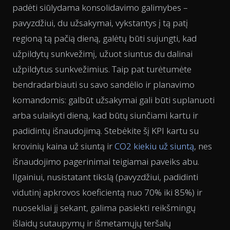
padėti siūlydama konsolidavimo galimybes –
pavyzdžiui, du užsakymai, vykstantys į tą patį
regioną tą pačią dieną, galėtų būti sujungti, kad
užpildytų sunkvežimį, užuot siuntus du dalinai
užpildytus sunkvežimius. Taip pat turėtumėte
bendradarbiauti su savo sandėlio ir planavimo
komandomis: galbūt užsakymai gali būti suplanuoti
arba sulaikyti dieną, kad būtų siunčiami kartu ir
padidintų išnaudojimą. Stebėkite šį KPI kartu su
krovinių kaina už siuntą ir
CO2 kiekiu už siuntą
, nes
išnaudojimo pagerinimai teigiamai paveiks abu.
Ilgainiui, nusistatant tikslą (pavyzdžiui, padidinti
vidutinį apkrovos koeficientą nuo 70% iki 85%) ir
nuosekliai jį sekant, galima pasiekti reikšmingų
išlaidų sutaupymų ir išmetamųjų teršalų