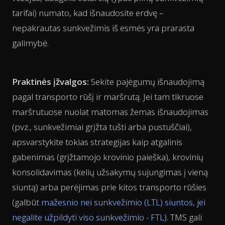
tarifai) numato, kad išnaudosite erdvę –
nepakrautas sunkvežimis iš esmės yra prarasta
galimybė.
Praktinės įžvalgos:
Sekite pajėgumų išnaudojimą
pagal transporto rūšį ir maršrutą. Jei tam tikruose
maršrutuose nuolat matomas žemas išnaudojimas
(pvz., sunkvežimiai grįžta tušti arba pustuščiai),
apsvarstykite tokias strategijas kaip atgalinis
gabenimas (grįžtamojo krovinio paieška), krovinių
konsolidavimas (kelių užsakymų sujungimas į vieną
siuntą) arba perėjimas prie kitos transporto rūšies
(galbūt
mažesnio nei sunkvežimio (LTL) siuntos, jei
negalite užpildyti viso sunkvežimio - FTL
). TMS gali