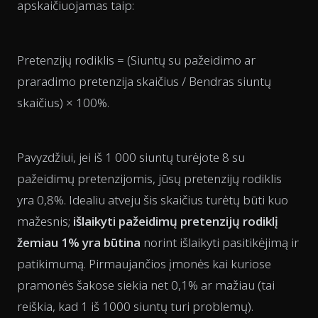
apskaičiuojamas taip:
Pretenzijų rodiklis = (Siuntų su pažeidimo ar
praradimo pretenzija skaičius / Bendras siuntų
skaičius) × 100%.
Pavyzdžiui, jei iš 1 000 siuntų turėjote 8 su
pažeidimų pretenzijomis, jūsų pretenzijų rodiklis
yra 0,8%. Idealiu atveju šis skaičius turėtų būti kuo
mažesnis;
išlaikyti pažeidimų pretenzijų rodiklį
žemiau 1% yra būtina
norint išlaikyti pasitikėjimą ir
patikimumą. Pirmaujančios įmonės kai kuriose
pramonės šakose siekia net 0,1% ar mažiau (tai
reiškia, kad 1 iš 1000 siuntų turi problemų).