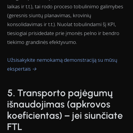
laikas ir t.t.), tai rodo proceso tobulinimo galimybes
(geresnis siuntų planavimas, krovinių
konsolidavimas ir t.t.). Nuolat tobulindami šį KPI,
tiesiogiai prisidedate prie įmonės pelno ir bendro
tiekimo grandinės efektyvumo.
Užsisakykite nemokamą demonstraciją su mūsų
ekspertais →
5. Transporto pajėgumų
išnaudojimas (apkrovos
koeficientas) – jei siunčiate
FTL