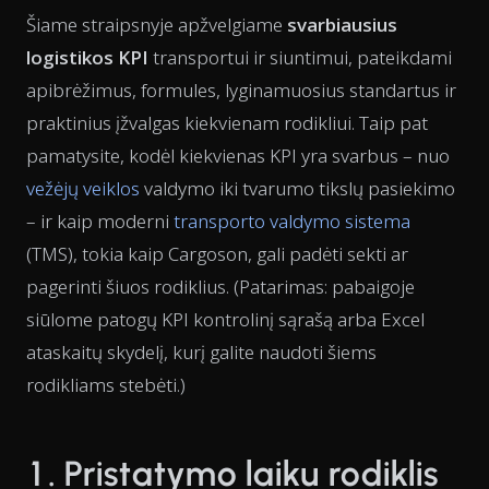
Šiame straipsnyje apžvelgiame
svarbiausius
logistikos KPI
transportui ir siuntimui, pateikdami
apibrėžimus, formules, lyginamuosius standartus ir
praktinius įžvalgas kiekvienam rodikliui. Taip pat
pamatysite, kodėl kiekvienas KPI yra svarbus – nuo
vežėjų veiklos
valdymo iki tvarumo tikslų pasiekimo
– ir kaip moderni
transporto valdymo sistema
(TMS), tokia kaip Cargoson, gali padėti sekti ar
pagerinti šiuos rodiklius.
(Patarimas: pabaigoje
siūlome patogų KPI kontrolinį sąrašą arba Excel
ataskaitų skydelį, kurį galite naudoti šiems
rodikliams stebėti.)
1. Pristatymo laiku rodiklis