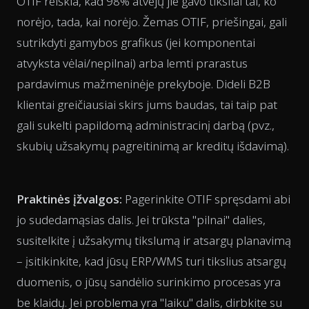
OTIF reiškia, kad 98% atvejų jie gavo tiksliai tai, ko
norėjo, tada, kai norėjo. Žemas OTIF, priešingai, gali
sutrikdyti gamybos grafikus (jei komponentai
atvyksta vėlai/nepilnai) arba lemti prarastus
pardavimus mažmeninėje prekyboje. Dideli B2B
klientai greičiausiai skirs jums baudas, tai taip pat
gali sukelti papildomą administracinį darbą (pvz.,
skubių užsakymų pagreitinimą ar kreditų išdavimą).
Praktinės įžvalgos:
Pagerinkite OTIF spręsdami abi
jo sudedamąsias dalis. Jei trūksta "pilnai" dalies,
susitelkite į užsakymų tikslumą ir atsargų planavimą
– įsitikinkite, kad jūsų ERP/WMS turi tikslius atsargų
duomenis, o jūsų sandėlio surinkimo procesas yra
be klaidų. Jei problema yra "laiku" dalis, dirbkite su