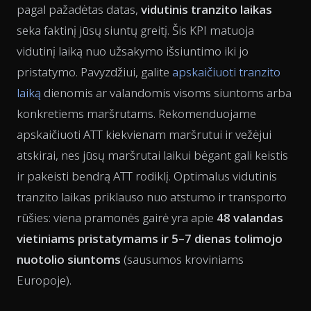
pagal pažadėtas datas,
vidutinis tranzito laikas
seka faktinį jūsų siuntų greitį. Šis KPI matuoja
vidutinį laiką nuo užsakymo išsiuntimo iki jo
pristatymo. Pavyzdžiui, galite
apskaičiuoti tranzito
laiką
dienomis ar valandomis visoms siuntoms arba
konkretiems maršrutams. Rekomenduojame
apskaičiuoti ATT kiekvienam maršrutui ir vežėjui
atskirai, nes jūsų maršrutai laikui bėgant gali keistis
ir pakeisti bendrą ATT rodiklį. Optimalus vidutinis
tranzito laikas priklauso nuo atstumo ir transporto
rūšies: viena pramonės gairė yra apie
48 valandas
vietiniams pristatymams ir 5–7 dienas tolimojo
nuotolio siuntoms
(sausumos kroviniams
Europoje).