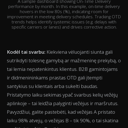
A sample dashboard showing On-Time Delivery
performance by month. In this example, on-time delivery
hovers in the low 80s (%), indicating room for
improvement in meeting delivery schedules. Tracking OTD
trends helps identify systemic issues (e.g. delays with
specific carriers or lanes) and drives corrective action.
Kodėl tai svarbu:
Kiekviena vėluojanti siunta gali
sutrikdyti tolesnę gamybą ar mažmeninę prekybą, o
tai lemia nepatenkintus klientus. B2B gamintojams
ir didmenininkams prastas OTD gali įtempti
santykius su klientais arba sukelti baudas.
Pristatymo laiku sekimas ypač svarbus kelių vežėjų
aplinkoje – tai leidžia palyginti vežėjus ir maršrutus.
Pavyzdžiui, galite pastebėti, kad vežėjas A pristato
laiku 98% atvejų, o vežėjas B – tik 90%, o tai skatina