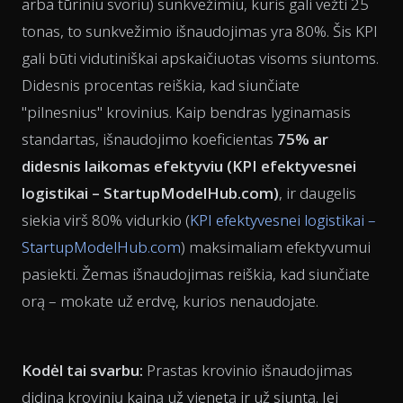
arba tūriniu svoriu) sunkvežimiu, kuris gali vežti 25
tonas, to sunkvežimio išnaudojimas yra 80%. Šis KPI
gali būti vidutiniškai apskaičiuotas visoms siuntoms.
Didesnis procentas reiškia, kad siunčiate
"pilnesnius" krovinius. Kaip bendras lyginamasis
standartas, išnaudojimo koeficientas
75% ar
didesnis laikomas efektyviu (
KPI efektyvesnei
logistikai – StartupModelHub.com
)
, ir daugelis
siekia virš 80% vidurkio (
KPI efektyvesnei logistikai –
StartupModelHub.com
) maksimaliam efektyvumui
pasiekti. Žemas išnaudojimas reiškia, kad siunčiate
orą – mokate už erdvę, kurios nenaudojate.
Kodėl tai svarbu:
Prastas krovinio išnaudojimas
didina krovinių kainą už vienetą ir už siuntą. Jei