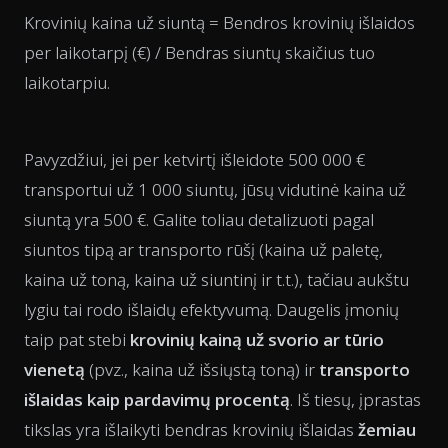
Krovinių kaina už siuntą = Bendros krovinių išlaidos
per laikotarpį (€) / Bendras siuntų skaičius tuo
laikotarpiu.
Pavyzdžiui, jei per ketvirtį išleidote 500 000 €
transportui už 1 000 siuntų, jūsų vidutinė kaina už
siuntą yra 500 €. Galite toliau detalizuoti pagal
siuntos tipą ar transporto rūšį (kaina už paletę,
kaina už toną, kaina už siuntinį ir t.t.), tačiau aukštu
lygiu tai rodo išlaidų efektyvumą. Daugelis įmonių
taip pat stebi
krovinių kainą už svorio ar tūrio
vienetą
(pvz., kaina už išsiųstą toną) ir
transporto
išlaidas kaip pardavimų procentą
. Iš tiesų, įprastas
tikslas yra išlaikyti bendras krovinių išlaidas
žemiau