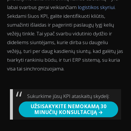
labai svarbus gerai veikiančiam
logistikos skyriui
.
Sekdami šiuos KPI, galite identifikuoti kliūtis,
sumažinti išlaidas ir pagerinti paslaugų lygį kelių
vežėjų tinkle. Tai ypač svarbu vidutinio dydžio ir
dideliems siuntėjams, kurie dirba su daugeliu
vežėjų, turi per daug kasdienių siuntų, kad galėtų jas
tvarkyti rankiniu būdu, ir turi ERP sistemą, su kuria
visa tai sinchronizuojama.
Sukurkime jūsų KPI ataskaitų skydelį:
UŽSISAKYKITE NEMOKAMĄ 30
MINUČIŲ KONSULTACIJĄ →