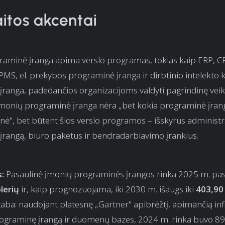
itos akcentai
raminė įranga apima verslo programas, tokias kaip ERP, C
MS, el. prekybos programinė įranga ir dirbtinio intelekto
ranga, padedančios organizacijoms valdyti pagrindinę veikl
įmonių programinė įranga nėra „bet kokia programinė įrang
ė", bet būtent šios verslo programos – išskyrus administr
rangą, biuro paketus ir bendradarbiavimo įrankius.
:
Pasaulinė įmonių programinės įrangos rinka 2025 m. pa
lerių
ir, kaip prognozuojama, iki 2030 m. išaugs iki
403,90 
taba: naudojant platesnę „Gartner" apibrėžtį, apimančią inf
graminę įrangą ir duomenų bazes, 2024 m. rinka buvo 89