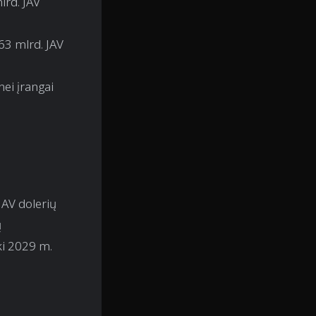
lrd. JAV
63 mlrd. JAV
ei įrangai
JAV dolerių
ų
ki 2029 m.