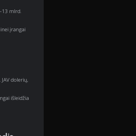
–13 mlrd.
nei įrangai
 JAV dolerių,
gai išleidžia