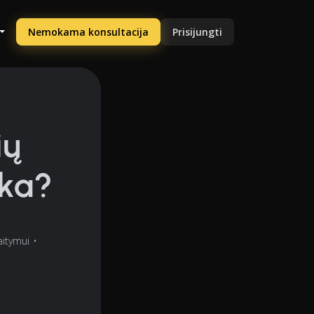
Nemokama konsultacija
Prisijungti
ių
nka?
aitymui
•