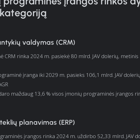
 programinės įrangos rinkos d
kategoriją
santykių valdymas (CRM)
nė CRM rinka 2024 m. pasiekė 80 mlrd. JAV dolerių, metinis
raminė įranga iki 2029 m. pasieks 106,1 mlrd. JAV dolerių, 
AGR
aro maždaug 13,6 % visos įmonių programinės įrangos ri
teklių planavimas (ERP)
raminės įrangos rinka 2024 m. uždirbo 52,33 mlrd. JAV dole