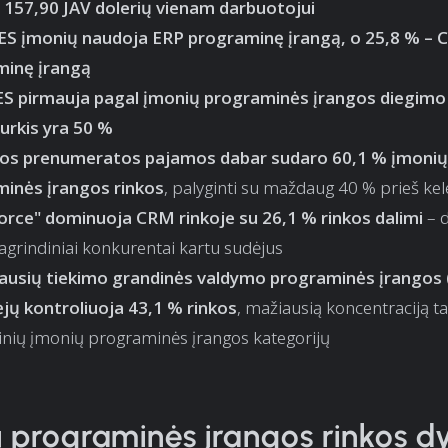
ia 157,90 JAV dolerių vienam darbuotojui
ES įmonių naudoja ERP programinę įrangą, o 25,8 % –
minę įrangą
ES pirmauja pagal įmonių programinės įrangos diegimo 
durkis yra 50 %
jos prenumeratos pajamos dabar sudaro 60,1 % įmonių
inės įrangos rinkos
, palyginti su maždaug 40 % prieš ke
orce" dominuoja CRM rinkoje su 26,1 % rinkos dalimi
– d
agrindiniai konkurentai kartu sudėjus
iausių tiekimo grandinės valdymo programinės įrangos
jų kontroliuoja 43,1 % rinkos
, mažiausią koncentraciją t
inių įmonių programinės įrangos kategorijų
 programinės įrangos rinkos d