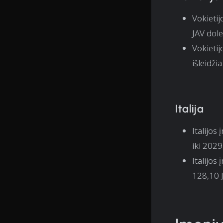
Vokieti
JAV dole
Vokieti
išleidži
Italija
Italijos
iki 2029
Italijo
128,10 