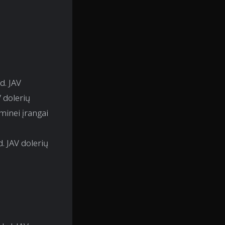
d. JAV
 dolerių
minei įrangai
. JAV dolerių