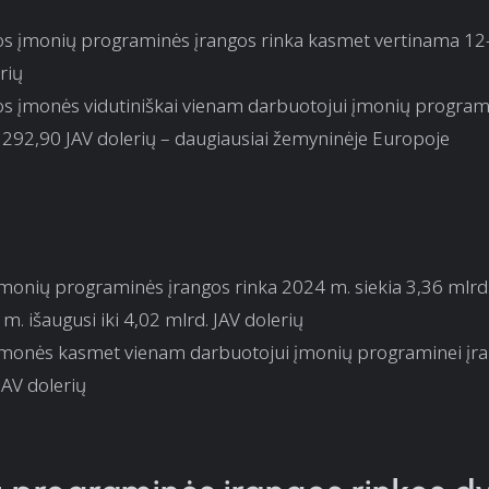
jos įmonių programinės įrangos rinka kasmet vertinama 12
rių
jos įmonės vidutiniškai vienam darbuotojui įmonių programi
a 292,90 JAV dolerių – daugiausiai žemyninėje Europoje
 įmonių programinės įrangos rinka 2024 m. siekia 3,36 mlrd.
 m. išaugusi iki 4,02 mlrd. JAV dolerių
s įmonės kasmet vienam darbuotojui įmonių programinei įran
JAV dolerių