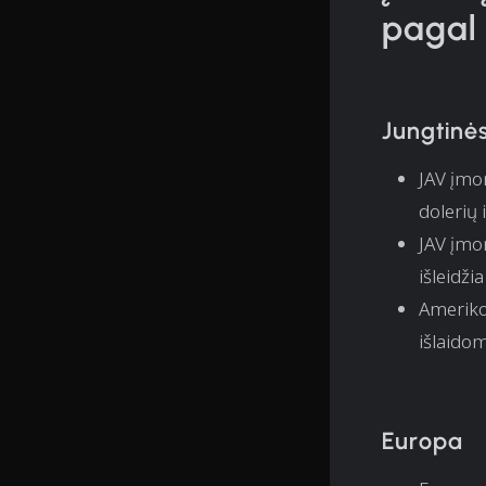
pagal 
Jungtinės
JAV įmo
dolerių 
JAV įmo
išleidži
Ameriko
išlaidom
Europa