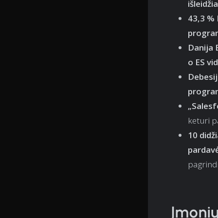
išleidž
43,3 % 
progra
Danija 
o ES vi
Debesi
program
„Salesf
keturi p
10 didž
pardavė
pagrind
Įmonių