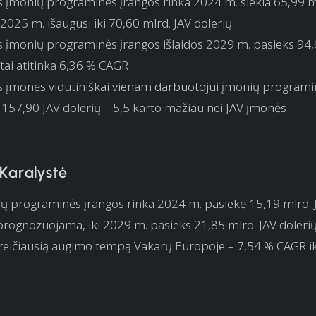
 įmonių programinės įrangos rinka 2024 m. siekia 65,99 m
 2025 m. išaugusi iki 70,60 mlrd. JAV dolerių
 įmonių programinės įrangos išlaidos 2029 m. pasieks 94,
 tai atitinka 6,36 % CAGR
 įmonės vidutiniškai vienam darbuotojui įmonių programin
a 157,90 JAV dolerių – 5,5 karto mažiau nei JAV įmonės
 Karalystė
ių programinės įrangos rinka 2024 m. pasiekė 15,19 mlrd. 
 prognozuojama, iki 2029 m. pasieks 21,85 mlrd. JAV doleri
 greičiausią augimo tempą Vakarų Europoje – 7,54 % CAGR i