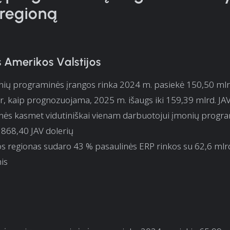
regioną
 Amerikos Valstijos
nių programinės įrangos rinka 2024 m. pasiekė 150,50 mlr
ir, kaip prognozuojama, 2025 m. išaugs iki 159,39 mlrd. JAV
nės kasmet vidutiniškai vienam darbuotojui įmonių progra
a 868,40 JAV dolerių
s regionas sudaro 43 % pasaulinės ERP rinkos su 62,6 mlrd
is