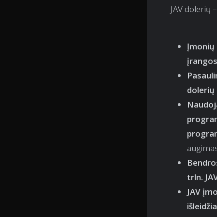
JAV dolerių 
Įmonių 
įrangos
Pasauli
dolerių
Naudoja
progra
program
augimas
Bendros
trln. JA
JAV įmo
išleidž