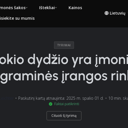
monės šakos
Ištekliai
Kainos
Lietuvių
isiekite su mumis
TYRIMAI
okio dydžio yra įmon
graminės įrangos ri
eichter
•
Paskutinį kartą atnaujinta: 2025 m. spalio 01 d.
•
10 min. sk
Faktai patikrinti
Cituoti šį tyrimą