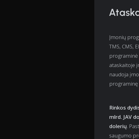
Ataska
Įmonių prog
TMS, CMS, EP
programinė į
ataskaitoje 
naudoja įmon
programinę į
Rinkos dydis
mlrd. JAV do
dolerių
. Pas
saugumo pro