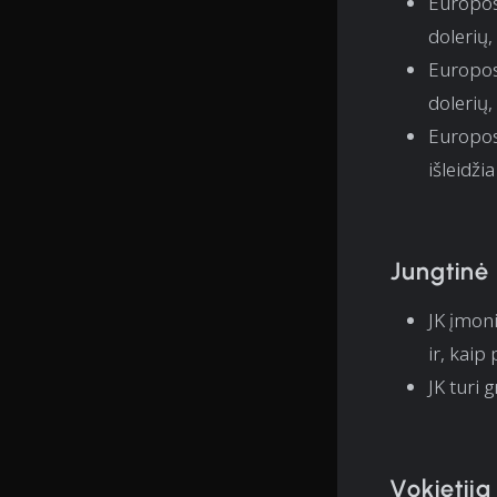
Europos
dolerių,
Europos
dolerių,
Europos
išleidži
Jungtinė
JK įmon
ir, kaip
JK turi
Vokietija