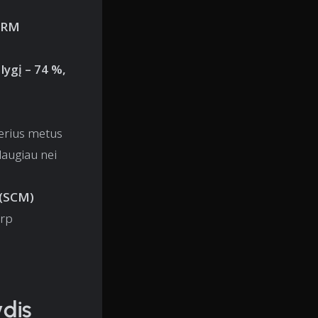
 CRM
lygį – 74 %,
lerius metus
augiau nei
 (SCM)
arp
ydis