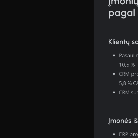
Įmonių
pagal 
Klientų 
Pasauli
10,5 %
CRM prog
5,8 % C
CRM sud
Įmonės iš
ERP prog