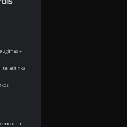
ydis
 augimas –
tai atitinka
nkos
rių ir iki