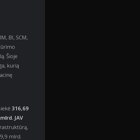
RM, BI, SCM,
 kūrimo
ą. Šioje
a, kurią
acinę
siekė
316,69
mlrd. JAV
rastruktūrą,
9,9 mlrd.