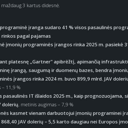
– maždaug 3 kartus didesnė.
programinė įranga sudaro 41 % visos pasaulinės prog
 rinkos pagal pajamas
nė įmonių programinės įrangos rinka 2025 m. pasiekė 3
nt platesnę „Gartner" apibrėžtį, apimančią infrastruk
minę įrangą, saugumą ir duomenų bazes, bendra įmoni
inės įrangos rinka 2024 m. buvo 899,9 mlrd. JAV doleri
 – 11,9 %
 pasaulinės IT išlaidos 2025 m., kaip prognozuojama, s
V dolerių
, metinis augimas – 7,9 %
nės kasmet vienam darbuotojui įmonių programinei įr
ia 868,40 JAV dolerių – 5,5 karto daugiau nei Europos įm