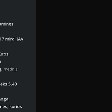
raminės
17 mlrd. JAV
tūros
ų
ų
, metinis
ieks 5,43
angai
onės, kurios