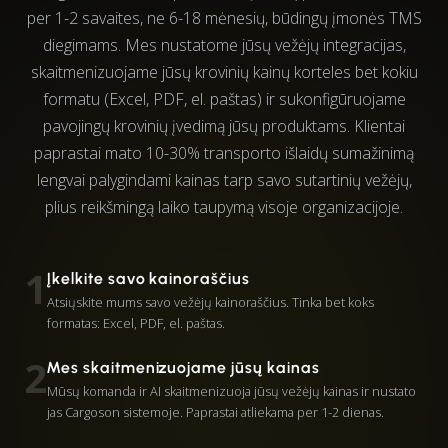
per 1-2 savaites, ne 6-18 mėnesių, būdingų įmonės TMS
diegimams. Mes nustatome jūsų vežėjų integracijas,
skaitmenizuojame jūsų krovinių kainų korteles bet kokiu
formatu (Excel, PDF, el. paštas) ir sukonfigūruojame
pavojingų krovinių įvedimą jūsų produktams. Klientai
paprastai mato 10-30% transporto išlaidų sumažinimą
lengvai palygindami kainas tarp savo sutartinių vežėjų,
plius reikšmingą laiko taupymą visoje organizacijoje.
1
Įkelkite savo kainoraščius
Atsiųskite mums savo vežėjų kainoraščius. Tinka bet koks
formatas: Excel, PDF, el. paštas.
2
Mes skaitmenizuojame jūsų kainas
Mūsų komanda ir AI skaitmenizuoja jūsų vežėjų kainas ir nustato
jas Cargoson sistemoje. Paprastai atliekama per 1-2 dienas.