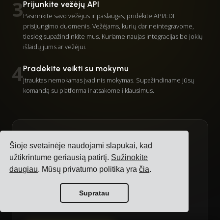
3
Prijunkite vežėjų API
Pasirinkite savo vežėjus ir paslaugas, pridėkite API/EDI
prisijungimo duomenis. Vežėjams, kurių dar neintegravome,
tiesiog supažindinkite mus. Kuriame naujas integracijas be jokių
išlaidų jums ar vežėjui.
4
Pradėkite veikti su mokymu
Įtrauktas nemokamas įvadinis mokymas. Supažindiname jūsų
komandą su platforma ir atsakome į klausimus.
Reikia pagalbos pradedant?
Šioje svetainėje naudojami slapukai, kad
Mūsų įdiegimo komanda padės jums prijungti
užtikrintume geriausią patirtį.
Sužinokite
vežėjus, importuoti duomenis ir apmokyti jūsų
daugiau
. Mūsų privatumo politika yra
čia
.
komandą. Norite pirmiausia išbandyti? Galime
sukurti bandomąją paskyrą, kad galėtumėte
Supratau
išbandyti platformą prieš įsipareigodami.