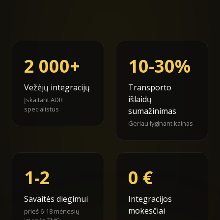
2 000+
10-30%
Vežėjų integracijų
Transporto
išlaidų
Įskaitant ADR
specialistus
sumažinimas
Geriau lyginant kainas
1-2
0 €
Savaitės diegimui
Integracijos
mokesčiai
prieš 6-18 mėnesių