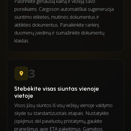
Pasirinkite geriausią kainą ir vežėją savo
poreikiams. Cargoson automatiškai sugeneruoja
siuntimo etiketes, muitinės dokumentus ir
atitikties dokumentus. Panaikinkite rankinį
duomenų įvedimą ir sumažinkite dokumentų
klaidas.
3
Stebėkite visas siuntas vienoje
vietoje
Visos jūsų siuntos iš visų vežėjų vienoje valdymo
skyde su standartizuotais etapais. Nustatykite
įspėjimus dėl pavėluotų pristatymų, gaukite
pranešimus apie ETA pakeitimus. Gamybos