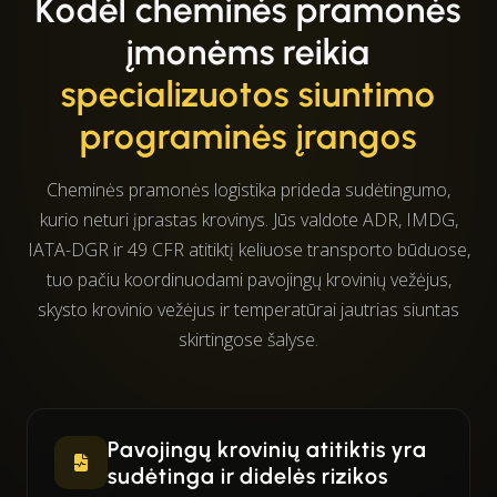
Kodėl cheminės pramonės
įmonėms reikia
specializuotos siuntimo
programinės įrangos
Cheminės pramonės logistika prideda sudėtingumo,
kurio neturi įprastas krovinys. Jūs valdote ADR, IMDG,
IATA-DGR ir 49 CFR atitiktį keliuose transporto būduose,
tuo pačiu koordinuodami pavojingų krovinių vežėjus,
skysto krovinio vežėjus ir temperatūrai jautrias siuntas
skirtingose šalyse.
Pavojingų krovinių atitiktis yra
sudėtinga ir didelės rizikos