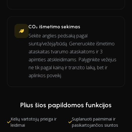
CO₂ išmetimo sekimas
Sekite anglies pėdsaką pagal
siuntą/vežėją/būdą. Generuokite išmetimo
ataskaitas tvarumo ataskaitoms ir 3
apimties atskleidimams. Palyginkite vežėjus
ne tik pagal kainą ir tranzito laiką, bet ir
aplinkos poveikį.
Plius šios papildomos funkcijos
Kelių vartotojų prieiga ir
Suplanuoti paėmimai ir
leidimai
pasikartojančios siuntos