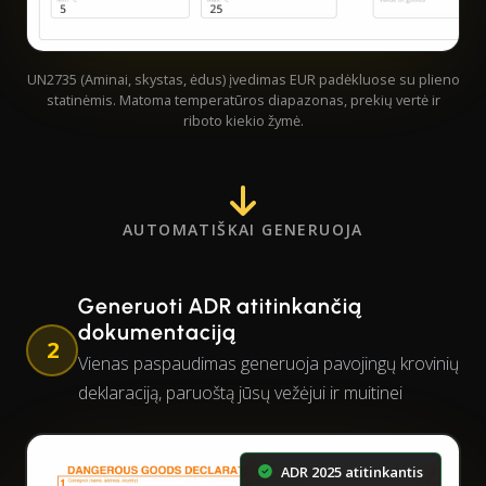
UN2735 (Aminai, skystas, ėdus) įvedimas EUR padėkluose su plieno
statinėmis. Matoma temperatūros diapazonas, prekių vertė ir
riboto kiekio žymė.
AUTOMATIŠKAI GENERUOJA
Generuoti ADR atitinkančią
dokumentaciją
2
Vienas paspaudimas generuoja pavojingų krovinių
deklaraciją, paruoštą jūsų vežėjui ir muitinei
ADR 2025 atitinkantis