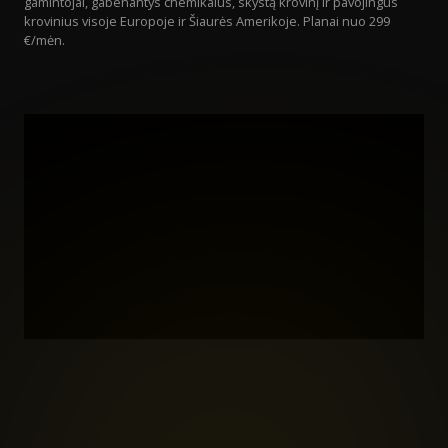
gamintojai, gabenantys chemikalus, skystą krovinį ir pavojingus
krovinius visoje Europoje ir Šiaurės Amerikoje. Planai nuo 299
€/mėn.