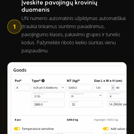
Įveskite pavojingų krovinių
duomenis
UN numerio automatinis užpildymas automatiškai
1
įtraukia tinkamus siuntimo pavadinimus,
pavojingumo klases, pakavimo grupes ir tunelio
kodus. Pažymėkite riboto kiekio siuntas vienu
paspaudimu.