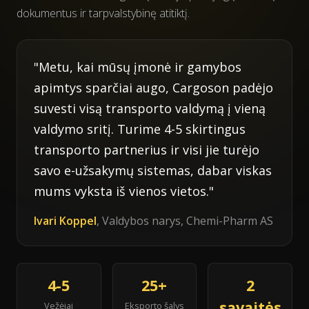
dokumentus ir tarpvalstybinę atitiktį.
"Metu, kai mūsų įmonė ir gamybos
apimtys sparčiai augo, Cargoson padėjo
suvesti visą transporto valdymą į vieną
valdymo sritį. Turime 4-5 skirtingus
transporto partnerius ir visi jie turėjo
savo e-užsakymų sistemas, dabar viskas
mums vyksta iš vienos vietos."
Ivari Koppel
, Valdybos narys, Chemi-Pharm AS
4-5
25+
2
savaitės
Vežėjai
Eksporto šalys