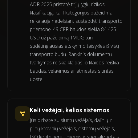
ADR 2025 pristatė trijų lygių rizikos
klasifikaciją, kai I kategorijos pažeidimai
reikalauja nedelsiant sustabdyti transporto
priemonę. 49 CFR baudos siekia 84 425
USD už pažeidimą. IMDG turi
sudėtingiausias atskyrimo taisykles iš visų
transporto būdų. Rankinis dokumentų
tvarkymas reiškia klaidas, o klaidos reiškia
baudas, vėlavimus ar atmestas siuntas
uoste.
Keli vežėjai, kelios sistemos
Jūs dirbate su siuntų vežėjais, dalinių ir
pilnų krovinių vežėjais, cisternų vežėjais,
ISO konteinerių linijomis ir specializuotais