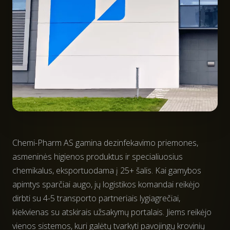
Chemi-Pharm AS gamina dezinfekavimo priemones,
asmeninės higienos produktus ir specialiuosius
chemikalus, eksportuodama į 25+ šalis. Kai gamybos
apimtys sparčiai augo, jų logistikos komandai reikėjo
dirbti su 4-5 transporto partneriais lygiagrečiai,
kiekvienas su atskirais užsakymų portalais. Jiems reikėjo
vienos sistemos, kuri galėtų tvarkyti pavojingų krovinių