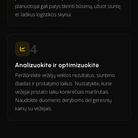
planuotojai gali patys tikrinti būseną, užuot siuntę
el. laiškus logistikos skyriui.
4
Analizuokite ir optimizuokite
Peržiūrėkite vežėjų veiklos rezultatus, siuntimo
išlaidas ir pristatymo laikus. Nustatykite, kurie
vežėjai pristato laiku konkrečiais maršrutais.
Naudokite duomenis deryboms dėl geresnių
kainų su vežėjais.