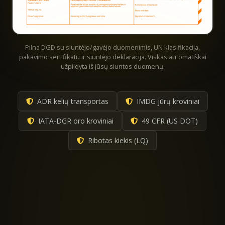
Pilna DGD su siuntėjo/gavėjo duomenimis, UN klasifikacija,
pakavimo sertifikatu ir siuntėjo deklaracija. Viskas automatiškai
užpildyta iš jūsų siuntos duomenų.
ADR kelių transportas
IMDG jūrų kroviniai
IATA-DGR oro kroviniai
49 CFR (US DOT)
Ribotas kiekis (LQ)