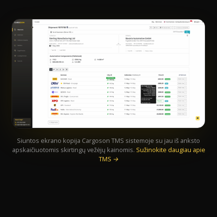
Siuntos ekrano kopija Cargoson TMS sistemoje su jau iš anksto
apskaičiuotomis skirtingų vežėjų kainomis.
Sužinokite daugiau apie
TMS →