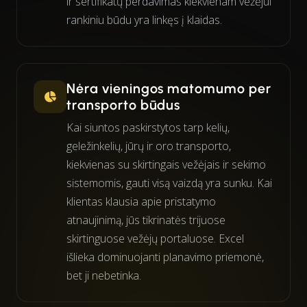
ir sertifikatų perdavimas kiekvienam vežėjui
rankiniu būdu yra linkęs į klaidas.
Nėra vieningos matomumo per
transporto būdus
Kai siuntos paskirstytos tarp kelių,
geležinkelių, jūrų ir oro transporto,
kiekvienas su skirtingais vežėjais ir sekimo
sistemomis, gauti visą vaizdą yra sunku. Kai
klientas klausia apie pristatymo
atnaujinimą, jūs tikrinatės trijuose
skirtinguose vežėjų portaluose. Excel
išlieka dominuojanti planavimo priemonė,
bet ji nebetinka.