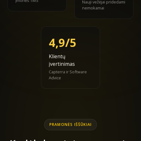
įmonės TMS
Nauji vežėjai pridedami
nemokamai
4,9/5
Klientų
įvertinimas
Capterra ir Software
Advice
PRAMONĖS IŠŠŪKIAI