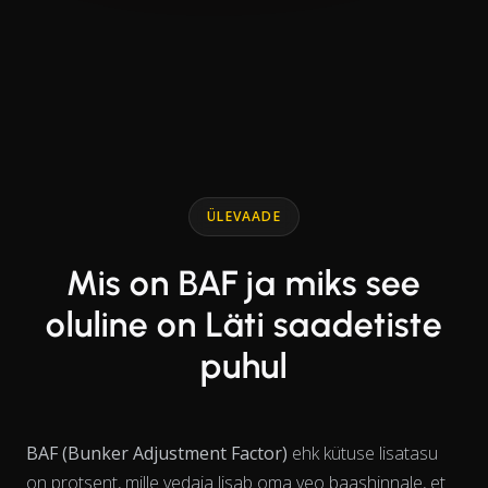
End of interactive chart.
Line chart with 2 lines.
ÜLEVAADE
Mis on BAF ja miks see
oluline on Läti saadetiste
puhul
BAF (Bunker Adjustment Factor)
ehk kütuse lisatasu
on protsent, mille vedaja lisab oma veo baashinnale, et