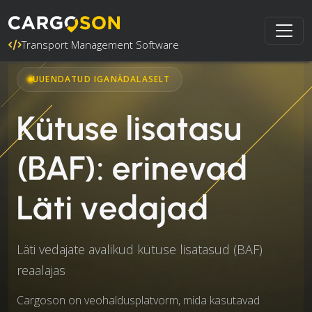
Transport Management Software
UUENDATUD IGANÄDALASELT
Kütuse lisatasu
(BAF): erinevad
Läti vedajad
Läti vedajate avalikud kütuse lisatasud (BAF)
reaalajas
Cargoson on veohaldusplatvorm, mida kasutavad