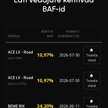
BAF-id
KEHTIV
VIIMATI
VEDAJA
BAF
UUENDATUD
22 Läti vedaja kehtivad BAF protsendid ja iga vedaja vi
ACE LV - Road
10,97%
2026-07-30
Teavita
(ACE GRP)
mind
ACE LV - Road
10,97%
2026-07-30
Teavita
(ACE LTL/FTL)
mind
34,20%
BEWE RIX
2026-06-11
Teavita