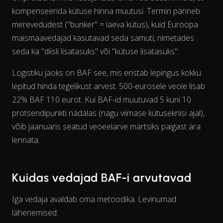
kompenseerida kütuse hinna muutusi. Termin pärineb
merevedudest ("bunker" = laeva kütus), kuid Euroopa
maismaavedajad kasutavad seda samuti, nimetades
seda ka "diisli lisatasuks" või "kütuse lisatasuks".
Logistiku jaoks on BAF see, mis eristab lepingus kokku
lepitud hinda tegelikust arvest. 500-eurosele veole lisab
22% BAF 110 eurot. Kui BAF-id muutuvad 5 kuni 10
protsendipunkti nädalas (nagu viimase kütusekriisi ajal),
View as data table, Chart
võib jaanuaris seatud veoeelarve märtsiks paigast ära
lennata.
Kuidas vedajad BAF-i arvutavad
Iga vedaja avaldab oma metoodika. Levinumad
lähenemised: