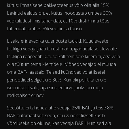
kütus; linnasisene pakiveoteenus võib olla alla 15%.
Levinud eeldus on, et kütus moodustab umbes 30%
veokuludest, mis tähendab, et 10% diisli hinna tõus
tähendab umbes 3% veohinna tõusu.
Lisaks erinevad ka uuenduste tsüklid. Kuuülevaate
tsükliga vedaja jääb turust maha; iganädalase ülevaate
tsükliga reageerib kütuse kallinemisele kiiremini, aga võib
olla tüütum tema klientidele. Mõned vedajad ei muuda
oma BAF-i aastaid. Teised küündivad volatiilsetel
perioodidel selgelt üle 30%. Kumbki poliitika ei ole
iseenesest vale, aga sinu eelarve jaoks on mõju
radikaalselt erinev.
The chart has 2 Y axes displaying % and EUR/L.
Seetõttu ei tähenda ühe vedaja 25% BAF ja teise 8%
BAF automaatselt seda, et üks neist liigselt küsib.
Võrdluseks on oluline, kas vedaja BAF liikumised
aja