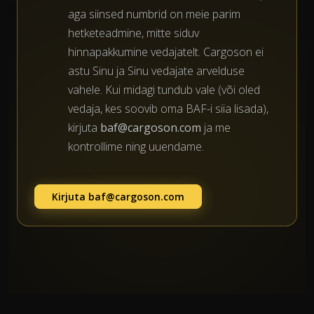
aga siinsed numbrid on meie parim
hetketeadmine, mitte siduv
hinnapakkumine vedajatelt. Cargoson ei
astu Sinu ja Sinu vedajate arvelduse
vahele. Kui midagi tundub vale (või oled
vedaja, kes soovib oma BAF-i siia lisada),
kirjuta
baf@cargoson.com
ja me
kontrollime ning uuendame.
Kirjuta
baf@cargoson.com