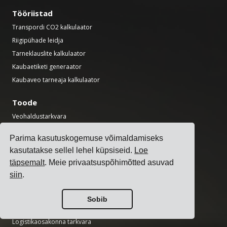
Tööriistad
Transpordi CO2 kalkulaator
Riigipühade leidja
Tarneklauslite kalkulaator
Kaubaetiketi generaator
Kaubaveo tarneaja kalkulaator
Toode
Veohaldustarkvara
Freight Rate Management Software
Parima kasutuskogemuse võimaldamiseks
Veolisatasude haldamise tarkvara
kasutatakse sellel lehel küpsiseid.
Loe
Carrier Integration Software
täpsemalt
. Meie privaatsuspõhimõtted asuvad
Freight Management Software
siin
.
Multi-Carrier Shipping Software
Mitme vedaja logistika API
Sobib
Laolaadimiste broneerimistarkvara
Logistikaosakonna tarkvara