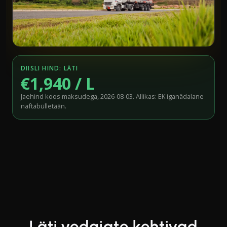
DIISLI HIND: LÄTI
€1,940 / L
Jaehind koos maksudega, 2026-08-03. Allikas: EK iganädalane
naftabülletään.
Läti vedajate kehtivad