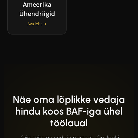
Ameerika
Ühendriigid
Ava leht →
Näe oma lõplikke vedaja
hindu koos BAF-iga ühel
töölaual
Käid seitsme vedaja portaali, Outlooki