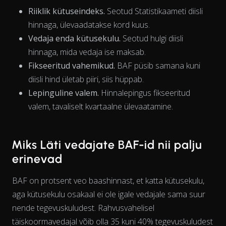
Riiklik kütuseindeks.
Seotud Statistikaameti diisli
hinnaga, ülevaadatakse kord kuus.
Vedaja enda kütusekulu.
Seotud hulgi diisli
hinnaga, mida vedaja ise maksab.
Fikseeritud vahemikud.
BAF püsib samana kuni
diisli hind ületab piiri, siis hüppab.
Lepinguline valem.
Hinnalepingus fikseeritud
valem, tavaliselt kvartaalne ülevaatamine.
Miks Läti vedajate BAF-id nii palju
The chart has 1 X axis displaying Time. Data ranges from 202
erinevad
BAF on protsent veo baashinnast, et katta kütusekulu,
aga kütusekulu
osakaal
ei ole igale vedajale sama suur
nende tegevuskuludest. Rahvusvahelisel
täiskoormavedajal võib olla 35 kuni 40% tegevuskuludest