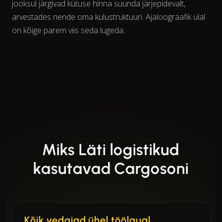
jooksul
järgivad kütuse hinna suunda järjepidevalt,
arvestades nende oma kulustruktuuri. Ajaloograafik ülal
on kõige parem viis seda lugeda.
Miks Läti logistikud
kasutavad Cargosoni
Kõik vedajad ühel töölaual