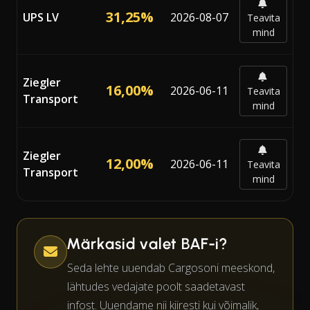
31,25%
UPS LV
2026-08-07
Teavita
mind
Ziegler
16,00%
2026-06-11
Teavita
Transport
mind
Ziegler
12,00%
2026-06-11
Teavita
Transport
mind
Märkasid valet BAF-i?
Seda lehte uuendab Cargosoni meeskond,
lähtudes vedajate poolt saadetavast
infost. Uuendame nii kiiresti kui võimalik,