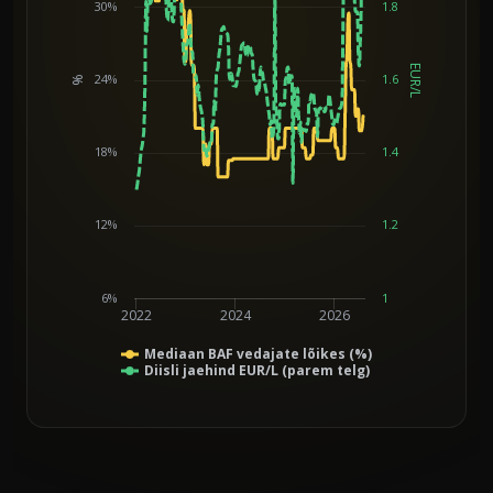
30%
1.8
EUR/L
24%
1.6
%
Chart
18%
1.4
12%
1.2
6%
1
2022
2024
2026
Mediaan BAF vedajate lõikes (%)
Diisli jaehind EUR/L (parem telg)