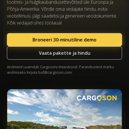
tootmis- ja hulgikaubandusettevõtted üle Euroopa ja
Põhja-Ameerika. Võrdle oma vedajate hindu, esita
veotellimusi, jälgi saadetisi ja genereeri veodokumente.
Kõik vedajad ühes töölaual.
Broneeri 30-minutiline demo
Vaata pakette ja hindu
Andmeid uuendab Cargosoni meeskond. Parandustest märku
andmiseks kirjuta
baf@cargoson.com
.