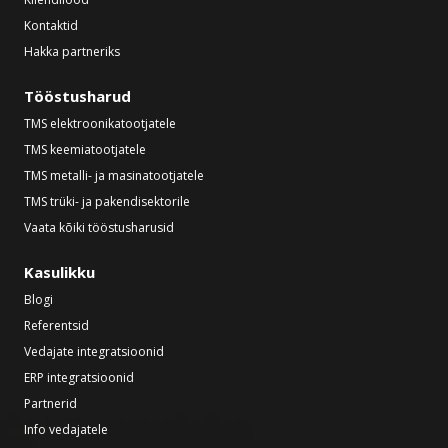
Kontaktid
Hakka partneriks
Tööstusharud
TMS elektroonikatootjatele
TMS keemiatootjatele
TMS metalli- ja masinatootjatele
TMS trüki- ja pakendisektorile
Vaata kõiki tööstusharusid
Kasulikku
Blogi
Referentsid
Vedajate integratsioonid
ERP integratsioonid
Partnerid
Info vedajatele