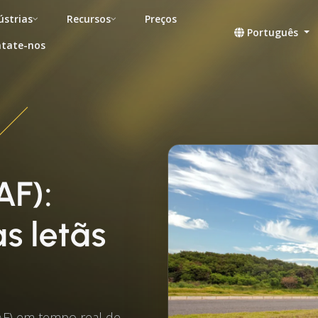
ústrias
Recursos
Preços
Português
tate-nos
AF):
s letãs
AF) em tempo real de