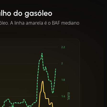
alho do gasóleo
óleo. A linha amarela é o BAF mediano
2.2
2
1.8
EUR/L
1.6