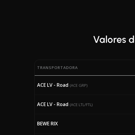
Valores d
TRANSPORTADORA
Percentagens atuais do Bunker Adjustment F
ACE LV - Road
(ACE GRP)
ACE LV - Road
(ACE LTL/FTL)
BEWE RIX