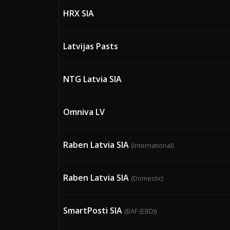
HRX SIA
Latvijas Pasts
NTG Latvia SIA
Omniva LV
Raben Latvia SIA
(International)
Raben Latvia SIA
(Domestic)
SmartPosti SIA
(BAF (EBD))