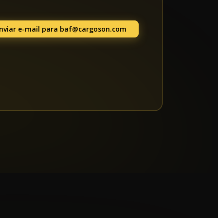
nviar e-mail para
baf@cargoson.com