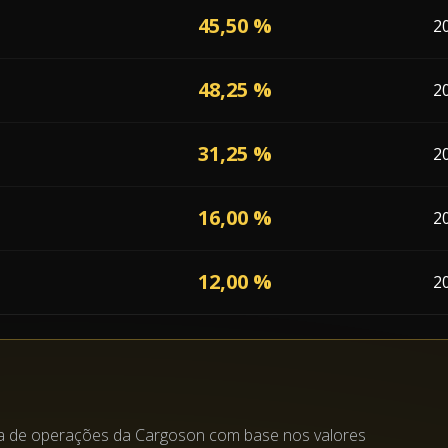
45,50 %
2
48,25 %
2
31,25 %
2
16,00 %
2
12,00 %
2
?
pa de operações da Cargoson com base nos valores