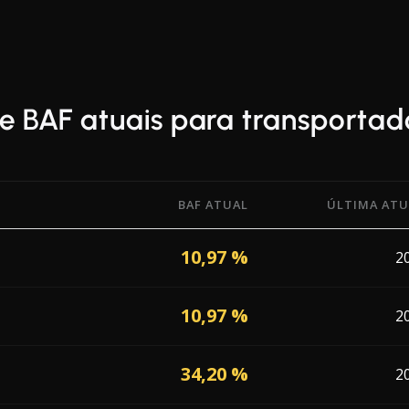
e BAF atuais para transportad
BAF ATUAL
ÚLTIMA ATU
actor (BAF) de 22 transportadoras a operar em Letônia, com
10,97 %
2
10,97 %
2
34,20 %
2