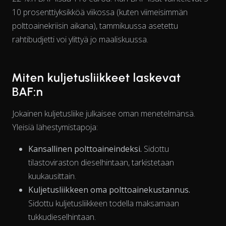
View as data table, Chart
10 prosenttiyksikköä viikossa (kuten viimeisimmän
polttoainekriisin aikana), tammikuussa asetettu
rahtibudjetti voi ylittyä jo maaliskuussa.
Miten kuljetusliikkeet laskevat
BAF:n
Jokainen kuljetusliike julkaisee oman menetelmänsä.
Yleisiä lähestymistapoja:
Kansallinen polttoaineindeksi.
Sidottu
tilastoviraston dieselhintaan, tarkistetaan
kuukausittain.
Kuljetusliikkeen oma polttoainekustannus.
Sidottu kuljetusliikkeen todella maksamaan
tukkudieselhin­taan.