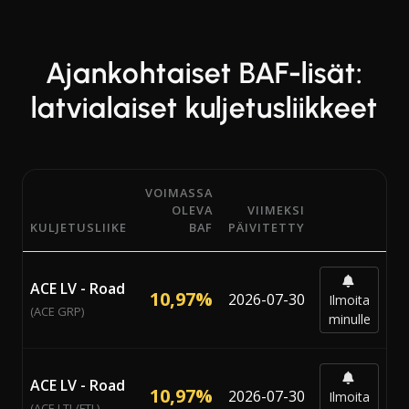
Ajankohtaiset BAF-lisät:
latvialaiset kuljetusliikkeet
VOIMASSA
OLEVA
VIIMEKSI
KULJETUSLIIKE
BAF
PÄIVITETTY
Voimassa olevat BAF-prosentit 22 kuljetusliikkeeltä, jo
ACE LV - Road
10,97%
2026-07-30
Ilmoita
(ACE GRP)
minulle
ACE LV - Road
10,97%
2026-07-30
Ilmoita
(ACE LTL/FTL)