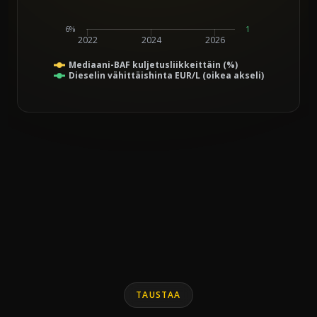
6%
1
2022
2024
2026
Mediaani-BAF kuljetusliikkeittäin (%)
Dieselin vähittäishinta EUR/L (oikea akseli)
End of interactive chart.
Line chart with 2 lines.
TAUSTAA