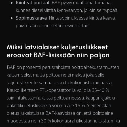
Kiinteät portaat.
BAF pysyy muuttumattomana,
kunnes diesel ylittää kynnysarvon, jolloin se hyppää.
The chart has 1 X axis displaying Time. Data ranges from 202
Sopimuskaava.
Hintasopimuksessa kiinteä kaava,
päivitetään usein neljännesvuosittain.
Miksi latvialaiset kuljetusliikkeet
eroavat BAF-lisissään niin paljon
BAF on prosentti perusrahdista polttoainekustannusten
kattamiseksi, mutta polttoaine ei maksa jokaiselle
kuljetusliikkeelle samaa
osuutta
kokonaistoiminnasta.
Kaukoliikenteen FTL-operaattorilla voi olla 35–40 %
toimintakustannuksista polttoaineessa; kaupunkijakelu­
pakettikuljetusliikkeellä voi olla alle 15 %. Yleinen alan
oletus julkaistuissa BAF-kaavoissa on, että polttoaine
muodostaa noin 30 % kokonaisrahtikustannuksista, mikä