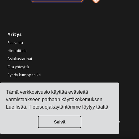
Yritys
Seuranta
Hinnoittelu
Asiakastarinat
Ota yhteyttä
Ryhdy kumppaniksi
Toimialat
Tämä verkkosivusto käyttää evästeitä
Kuljetuksenhallintaohjelmisto elektroniikkavalmistajille
varmistaakseen parhaan käyttökokemuksen.
Kuljetuksenhallintaohjelmisto kemianvalmistajille
Lue lisää
. Tietosuojakäytäntömme löytyy
täältä
.
Kuljetuksenhallintaohjelmisto metalli- ja konevalmistajille
Kuljetuksenhallintaohjelmisto painatus- ja pakkausalan yrityksille
Selvä
Katso kaikki toimialat