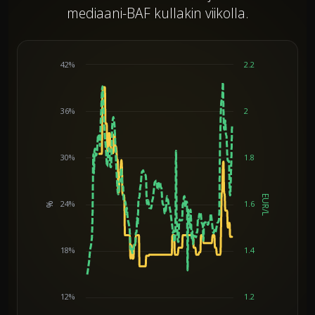
mediaani-BAF kullakin viikolla.
42%
2.2
36%
2
30%
1.8
EUR/L
24%
1.6
%
Chart
18%
1.4
12%
1.2