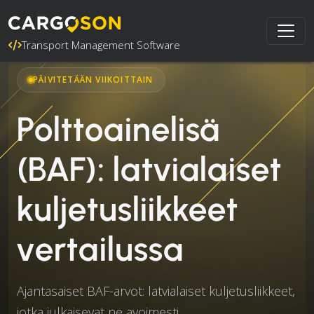
Transport Management Software
PÄIVITETÄÄN VIIKOITTAIN
Polttoainelisä
(BAF): latvialaiset
kuljetusliikkeet
vertailussa
Ajantasaiset BAF-arvot: latvialaiset kuljetusliikkeet,
jotka julkaisevat ne avoimesti