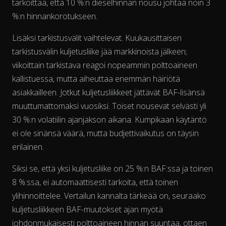
tarkoittaa, että 10 %:n dieselhinnan nousu johtaa noin 3
%:n hinnankorotukseen.
Lisäksi tarkistusvälit vaihtelevat. Kuukausittaisen
tarkistusvälin kuljetusliike jää markkinoista jälkeen;
The chart has 2 Y axes displaying % and EUR/L.
viikoittain tarkistava reagoi nopeammin polttoaineen
kallistuessa, mutta aiheuttaa enemmän häiriötä
asiakkailleen. Jotkut kuljetusliikkeet jättävät BAF-lisänsä
muuttumattomaksi vuosiksi. Toiset nousevat selvästi yli
30 %:n volatiilin ajanjakson aikana. Kumpikaan käytäntö
ei ole sinänsä väärä, mutta budjettivaikutus on täysin
erilainen.
Siksi se, että yksi kuljetusliike on 25 %:n BAF:ssa ja toinen
8 %:ssa, ei automaattisesti tarkoita, että toinen
ylihinnoittelee. Vertailun kannalta tärkeää on, seuraako
kuljetusliikkeen BAF-muutokset
ajan myötä
johdonmukaisesti polttoaineen hinnan suuntaa, ottaen