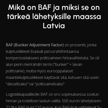
Mikä on BAF ja miksi se on
tärkeä lähetyksille maassa
Latvia
BAF (Bunker Adjustment Factor)
on prosentti, jonka
kuljetusliikkeet lisäävät perusrahtihintaansa
kompensoidakseen polttoaineen hintavaihteluita. Se oli
alun perin merirahdin termi ("bunker" = laivan
polttoaine), mutta myös eurooppalaiset
maantiekuljetusliikkeet käyttävät sitä, kutsuen sitä usein
"diesellisäksi" tai "polttoainelisäksi".
Logistiikkapäällikölle BAF on ero sopimuksessa sovitun
hinnan ja todellisen laskun välillä. 500 euron lähetykseen
22 %:n BAF lisää 110 euroa. Kun BAF-lisät vaihtelevat 5–