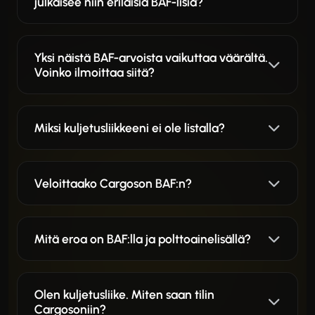
julkaisee niin erilaisia BAF-lisiä?
Yksi näistä BAF-arvoista vaikuttaa väärältä.
Voinko ilmoittaa siitä?
Miksi kuljetusliikkeeni ei ole listalla?
Veloittaako Cargoson BAF:n?
Mitä eroa on BAF:lla ja polttoainelisällä?
Olen kuljetusliike. Miten saan tilin
Cargosoniin?