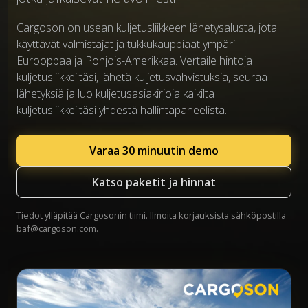
Cargoson on usean kuljetusliikkeen lähetysalusta, jota
käyttävät valmistajat ja tukkukauppiaat ympäri
Eurooppaa ja Pohjois-Amerikkaa. Vertaile hintoja
kuljetusliikkeiltäsi, lähetä kuljetusvahvistuksia, seuraa
lähetyksiä ja luo kuljetusasiakirjoja kaikilta
kuljetusliikkeiltäsi yhdestä hallintapaneelista.
Varaa 30 minuutin demo
Katso paketit ja hinnat
Tiedot ylläpitää Cargosonin tiimi. Ilmoita korjauksista sähköpostilla
baf@cargoson.com
.