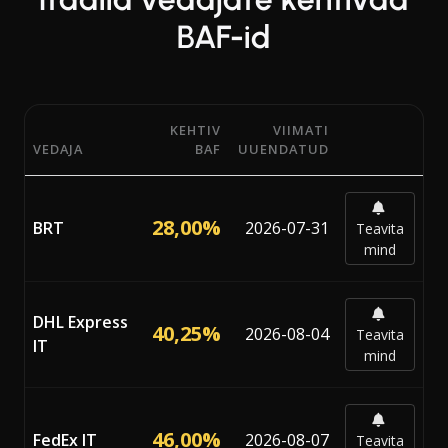
BAF-id
KEHTIV
VIIMATI
VEDAJA
BAF
UUENDATUD
6 Itaalia vedaja kehtivad BAF protsendid ja iga vedaja 
28,00%
BRT
2026-07-31
Teavita
mind
DHL Express
40,25%
2026-08-04
Teavita
IT
mind
46,00%
FedEx IT
2026-08-07
Teavita