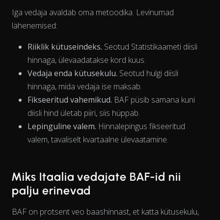
Iga vedaja avaldab oma metoodika. Levinumad
lähenemised:
Riiklik kütuseindeks.
Seotud Statistikaameti diisli
hinnaga, ülevaadatakse kord kuus.
Vedaja enda kütusekulu.
Seotud hulgi diisli
hinnaga, mida vedaja ise maksab.
Fikseeritud vahemikud.
BAF püsib samana kuni
diisli hind ületab piiri, siis hüppab.
Lepinguline valem.
Hinnalepingus fikseeritud
valem, tavaliselt kvartaalne ülevaatamine.
Miks Itaalia vedajate BAF-id nii
The chart has 1 X axis displaying Time. Data ranges from 202
palju erinevad
BAF on protsent veo baashinnast, et katta kütusekulu,