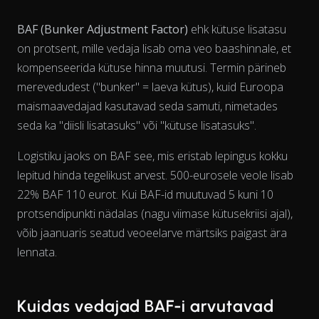
BAF (Bunker Adjustment Factor)
ehk kütuse lisatasu
on protsent, mille vedaja lisab oma veo baashinnale, et
kompenseerida kütuse hinna muutusi. Termin pärineb
merevedudest ("bunker" = laeva kütus), kuid Euroopa
maismaavedajad kasutavad seda samuti, nimetades
seda ka "diisli lisatasuks" või "kütuse lisatasuks".
Logistiku jaoks on BAF see, mis eristab lepingus kokku
lepitud hinda tegelikust arvest. 500-eurosele veole lisab
22% BAF 110 eurot. Kui BAF-id muutuvad 5 kuni 10
protsendipunkti nädalas (nagu viimase kütusekriisi ajal),
View as data table, Chart
võib jaanuaris seatud veoeelarve märtsiks paigast ära
lennata.
Kuidas vedajad BAF-i arvutavad