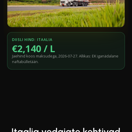
DIISLI HIND: ITAALIA
€2,140 / L
Jaehind koos maksudega, 2026-07-27. Allikas: EK iganädalane
naftabülletään.
Itaalia vedajate kehtivad