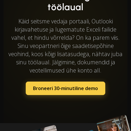
töölaual
Käid seitsme vedaja portaali, Outlooki
kirjavahetuse ja lugematute Exceli failide
vahel, et hindu võrrelda? On ka parem viis.
Sinu veopartneri õige saadetisepõhine
veohind, koos kõigi lisatasudega, nähtav juba
sinu töölaual. Jälgimine, dokumendid ja
veotellimused ühe konto all.
Broneeri 30-minutiline demo