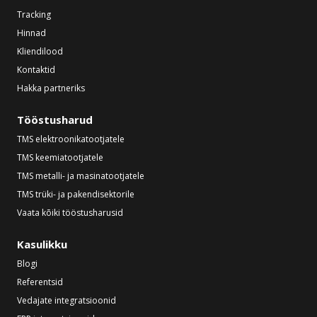
Tracking
Hinnad
Kliendilood
Kontaktid
Hakka partneriks
Tööstusharud
TMS elektroonikatootjatele
TMS keemiatootjatele
TMS metalli- ja masinatootjatele
TMS trüki- ja pakendisektorile
Vaata kõiki tööstusharusid
Kasulikku
Blogi
Referentsid
Vedajate integratsioonid