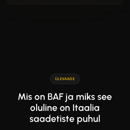
End of interactive chart.
Line chart with 2 lines.
ÜLEVAADE
Mis on BAF ja miks see
oluline on Itaalia
saadetiste puhul