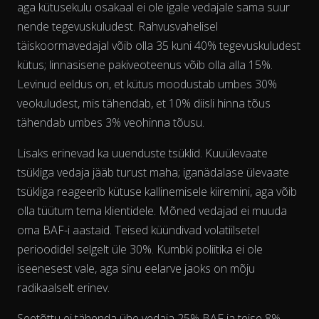
aga kütusekulu
osakaal
ei ole igale vedajale sama suur
nende tegevuskuludest. Rahvusvahelisel
täiskoormavedajal võib olla 35 kuni 40% tegevuskuludest
kütus; linnasisene pakiveoteenus võib olla alla 15%.
Levinud eeldus on, et kütus moodustab umbes 30%
veokuludest, mis tähendab, et 10% diisli hinna tõus
tähendab umbes 3% veohinna tõusu.
Lisaks erinevad ka uuenduste tsüklid. Kuuülevaate
tsükliga vedaja jääb turust maha; iganädalase ülevaate
tsükliga reageerib kütuse kallinemisele kiiremini, aga võib
olla tüütum tema klientidele. Mõned vedajad ei muuda
oma BAF-i aastaid. Teised küündivad volatiilsetel
perioodidel selgelt üle 30%. Kumbki poliitika ei ole
iseenesest vale, aga sinu eelarve jaoks on mõju
radikaalselt erinev.
The chart has 2 Y axes displaying % and EUR/L.
Seetõttu ei tähenda ühe vedaja 25% BAF ja teise 8%