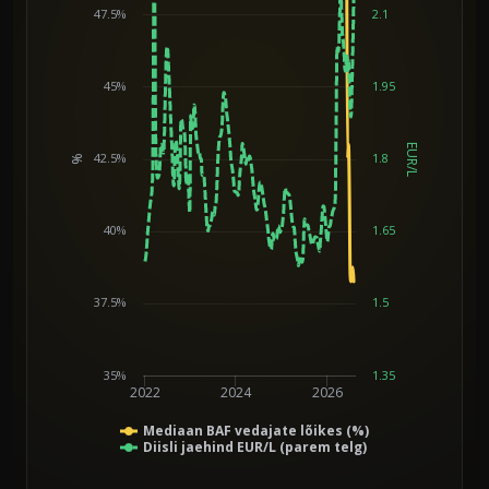
47.5%
2.1
45%
1.95
EUR/L
42.5%
1.8
%
Chart
40%
1.65
37.5%
1.5
35%
1.35
2022
2024
2026
Mediaan BAF vedajate lõikes (%)
Diisli jaehind EUR/L (parem telg)