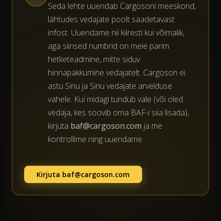
Seda lehte uuendab Cargosoni meeskond,
lähtudes vedajate poolt saadetavast
infost. Uuendame nii kiiresti kui võimalik,
aga siinsed numbrid on meie parim
hetketeadmine, mitte siduv
hinnapakkumine vedajatelt. Cargoson ei
astu Sinu ja Sinu vedajate arvelduse
vahele. Kui midagi tundub vale (või oled
vedaja, kes soovib oma BAF-i siia lisada),
kirjuta
baf@cargoson.com
ja me
kontrollime ning uuendame.
Kirjuta
baf@cargoson.com