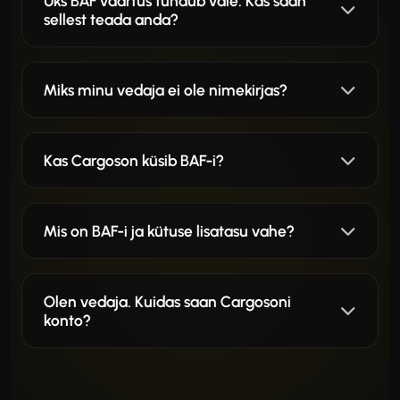
Üks BAF väärtus tundub vale. Kas saan
sellest teada anda?
Miks minu vedaja ei ole nimekirjas?
Kas Cargoson küsib BAF-i?
Mis on BAF-i ja kütuse lisatasu vahe?
Olen vedaja. Kuidas saan Cargosoni
konto?