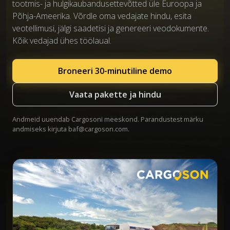
tootmis- ja hulgikaubandusettevõtted üle Euroopa ja
Põhja-Ameerika. Võrdle oma vedajate hindu, esita
veotellimusi, jälgi saadetisi ja genereeri veodokumente.
Kõik vedajad ühes töölaual.
Broneeri 30-minutiline demo
Vaata pakette ja hindu
Andmeid uuendab Cargosoni meeskond. Parandustest märku
andmiseks kirjuta
baf@cargoson.com
.