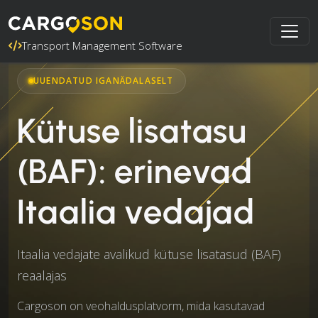
Transport Management Software
UUENDATUD IGANÄDALASELT
Kütuse lisatasu
(BAF): erinevad
Itaalia vedajad
Itaalia vedajate avalikud kütuse lisatasud (BAF)
reaalajas
Cargoson on veohaldusplatvorm, mida kasutavad