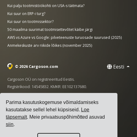
Kui palju tootmistöökohti on USA-s täitmata?
Kui suur on ERP-i turg?
Kui suur on tootmissektor?
50 maailma suurimat tootmisettevõtet käibe järgi
AWS vs Azure vs Google: pilveteenuste turuosade suurused (2025)
Anmekeskuste arv riikide lõikes (november 2025)
Eesti
© 2026 Cargoson.com
Cargoson OÜ on registreeritud Eestis.
Registrikood: 14545832. KMKR: EE102137680.
Peakontor: Pärnu mnt. 141, 11314 Tallinn, Eesti
Parima kasutuskogemuse võimaldamiseks
·
+372 5555 0028
hello@cargoson.com
kasutatakse sellel lehel küpsiseid.
Loe
täpsemalt
. Meie privaatsuspõhimõtted asuvad
Teenuse tingimused
|
Privaatsuseeskirjad
|
Küpsiste
siin
.
poliitika